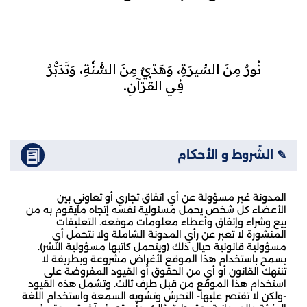
نُورٌ مِنَ السِّيرَةِ، وَهَدْيٌ مِنَ السُّنَّةِ، وَتَدَبُّرٌ
فِي القُرْآنِ.
✎ الشّروط و الأحكام
المدونة غير مسؤولة عن أي اتفاق تجاري أو تعاوني بين
الأعضاء كل شخص يحمل مسئولية نفسه إتجاه مايقوم به من
بيع وشراء وإتفاق وأعطاء معلومات موقعه. التعليقات
المنشورة لا تعبر عن رأي المدونة الشاملة ولا نتحمل أي
مسؤولية قانونية حيال ذلك (ويتحمل كاتبها مسؤولية النشر).
يسمح باستخدام هذا الموقع لأغراض مشروعة وبطريقة لا
تنتهك القانون أو أي من الحقوق أو القيود المفروضة على
استخدام هذا الموقع من قبل طرف ثالث. وتشمل هذه القيود
-ولكن لا تقتصر عليها- التحرش وتشويه السمعة واستخدام اللغة