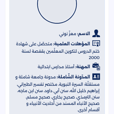
الاسم:
معزّ نوني
المؤهلات العلمية:
متحصّل على شهادة
ختم الدروس لتكوين المعلّمين بقفصة لسنة
2000
المهنة:
أستاذ مدارس ابتدائية
المدّونة الشّاملة:
مدونة جامعة شاملة و
مستقلّة: السيرة النبوية، مختصر تفسير الطبراني،
إبراهيم خليل الله، سنن أبي داود، سنن ابن ماجه،
سنن الترمذي، صحيح بخاري، صحيح مسلم،
صحيح الأنباء المسند من أحاديث الأنبياء و
أقسام أخرى.