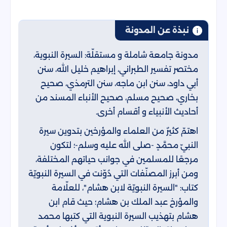
نبذة عن المدونة
مدونة جامعة شاملة و مستقلّة: السيرة النبوية،
مختصر تفسير الطبراني، إبراهيم خليل الله، سنن
أبي داود، سنن ابن ماجه، سنن الترمذي، صحيح
بخاري، صحيح مسلم، صحيح الأنباء المسند من
أحاديث الأنبياء و أقسام أخرى.
اهتمّ كثيرٌ من العلماء والمؤرخين بتدوين سيرة
النبيّ محمَّدٍ -صلى الله عليه وسلم-؛ لتكون
مرجعًا للمسلمين في جوانب حياتهم المختلفة،
ومن أبرز المصنّفات التي دُوّنت في السيرة النبويّة
كتاب: "السيرة النبويّة لابن هشام"، للعلّامة
والمؤرخ عبد الملك بن هشام؛ حيث قام ابن
هشام بتهذيب السيرة النبوية التي كتبها محمد