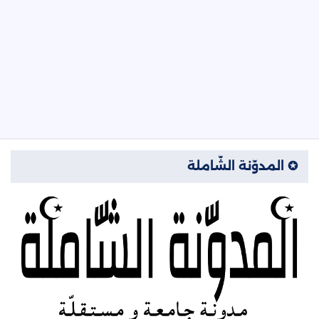
✪ المدوّنة الشّاملة