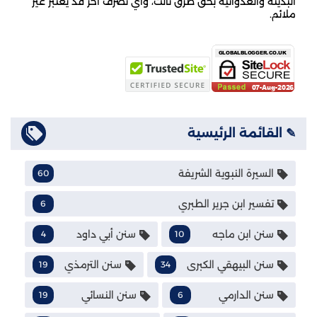
البذيئة والعدوانية بحق طرق ثالث، وأي تصرف آخر قد يعتبر غير
ملائم.
✎ القائمة الرئيسية
السيرة النبوية الشريفة
60
تفسير ابن جرير الطبري
6
سنن ابن ماجه
سنن أبي داود
4
10
سنن البيهقي الكبرى
سنن الترمذي
19
34
سنن الدارمي
سنن النسائي
19
6