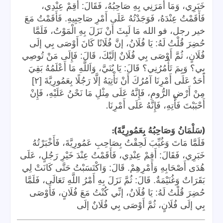
خَبَرِي، وَمَا أَمَرَنِي بِهِ صَاحِبُهُ، فَقَالَ: أَقِمْ عِنْدِي،
فَأَقَمْتُ عِنْدَهُ، فَوَجَدْتُهُ عَلَى أَمْرِ صَاحِبِيهِ. فَأَقَمْتُ مَعَ
خير رجل، فو الله مَا لَبِثَ أَنْ نَزَلَ بِهِ الْمَوْتُ، فَلَمَّا
حُضِرَ قُلْتُ لَهُ: يَا فُلَانُ، إنَّ فُلَانًا كَانَ أَوْصَى بِي إلَى
فُلَانٍ، ثُمَّ أَوْصَى بِي فُلَانٌ إلَيْكَ، قَالَ: فَإِلَى مَنْ تُوصِي
بِي؟ وَبِمَ تَأْمُرُنِي؟ قَالَ: يَا بُنَيَّ، وَاَللَّهِ مَا أَعْلَمُهُ بَقِيَ
أَحَدٌ عَلَى أَمْرِنَا آمُرُكَ أَنْ تَأْتِيَهُ إلَّا رَجُلًا بِعَمُورِيَّةَ [٢]
مِنْ أَرْضِ الرُّومِ، فَإِنَّهُ عَلَى مِثْلِ مَا نَحْنُ عَلَيْهِ، فَإِنْ
.
أَحْبَبْتَ فَأْتِهِ، فَإِنَّهُ عَلَى أَمْرِنَا
):
(
سَلْمَانُ وَصَاحِبُهُ بِعَمُورِيَّةَ
فَلَمَّا مَاتَ وَغُيِّبَ لَحِقْتُ بِصَاحِبِ عَمُورِيَّةَ، فَأَخْبَرْتُهُ
خَبَرِي، فَقَالَ: أَقِمْ عِنْدِي، فَأَقَمْتُ عِنْدَ خَيْرِ رَجُلٍ، عَلَى
هُدَى أَصْحَابِهِ وَأَمْرِهِمْ. قَالَ: وَاكْتَسَبْتُ حَتَّى كَانَتْ لِي
بَقَرَاتٌ وَغُنَيْمَةٌ. قَالَ: ثُمَّ نَزَلَ بِهِ أَمْرُ اللَّهِ تَعَالَى، فَلَمَّا
حُضِرَ قُلْتُ لَهُ: يَا فُلَانُ، إنِّي كُنْتُ مَعَ فُلَانٍ، فَأَوْصَى
بِي إلَى فُلَانٍ، ثُمَّ أَوْصَى بِي فُلَانٌ إلَى