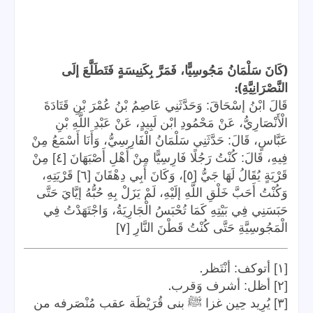
(
كَانَ سَلْمَانُ مَجُوسِيًّا، فَمَرَّ بِكَنِيسَةٍ فَتَطَلَّعَ إلَى
):
النَّصْرَانِيَّةِ
قَالَ ابْنُ إسْحَاقَ: وَحَدَّثَنِي عَاصِمُ بْنُ عُمْرَ بْنِ قَتَادَةَ
الْأَنْصَارِيُّ، عَنْ مَحْمُودِ ابْن لَبِيدٍ، عَنْ عَبْدِ اللَّهِ بْنِ
عَبَّاسٍ، قَالَ: حَدَّثَنِي سَلْمَانُ الْفَارِسِيُّ، وَأَنَا أَسْمَعُ مِنْ
فِيهِ، قَالَ: كُنْتُ رَجُلًا فَارِسِيًّا مِنْ أَهْلِ أَصْبَهَانَ [٤] مِنْ
قَرْيَةٍ يُقَالُ لَهَا جَيُّ [٥]، وَكَانَ أَبِي دِهْقَانَ [٦] قَرْيَتِهِ،
وَكُنْتُ أَحَبَّ خَلْقِ اللَّهِ إلَيْهِ، لَمْ يَزَلْ بِهِ حُبُّهُ إيَّايَ حَتَّى
حَبَسَنِي فِي بَيْتِهِ كَمَا تُحْبَسُ الْجَارِيَةُ، وَاجْتَهَدْتُ فِي
الْمَجُوسِيَّةِ حَتَّى كُنْتُ قَطْنَ النَّارِ [٧]
.
[١] أتوكف: أنْتَظر
.
[٢] أظل: أشرف وَقرب
[٣] يُرِيد حِين غزا ﷺ بنى قُرَيْظَة عقب مُنْصَرفه من