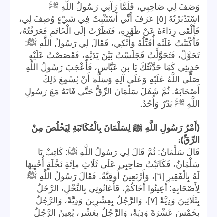
وَصَفَ لِي صَاحِبِي، فَلَمَّا رَآنِي رَسُولُ اللَّهِ ﷺ
اسْتَدْبَرْتُهُ [٥] عَرَفَ أَنِّي أَسْتَثْبِتُ فِي شَيْءٍ وُصِفَ لِي،
فَأَلْقَى رِدَاءَهُ عَنْ ظَهْرِهِ، فَنَظَرْتُ إلَى الْخَاتَمِ فَعَرَفْتُهُ،
فَأَكْبَبْتُ عَلَيْهِ أُقَبِّلُهُ وَأَبْكِي، فَقَالَ لِي رَسُولُ اللَّهِ ﷺ:
تَحَوَّلْ، فَتَحَوَّلْتُ فَجَلَسْتُ بَيْنَ يَدَيْهِ، فَقَصَصْتُ عَلَيْهِ
حَدِيثِي كَمَا حَدَّثْتُكَ يَا بن عَبَّاسٍ، فَأَعْجَبَ رَسُولُ اللَّهِ
صَلَّى اللَّهُ عَلَيْهِ وَعَلَى آلِهِ وَسَلَّمَ أَنْ يُسْمِعَ ذَلِكَ
أَصْحَابَهُ. ثُمَّ شَغَلَ سَلْمَانَ الرِّقُّ حَتَّى فَاتَهُ مَعَ رَسُولِ
.
اللَّهِ ﷺ بَدْرٌ وَأُحُدٌ
(
أَمْرُ رَسُولِ اللَّهِ ﷺ لِسَلْمَانَ بِالْمُكَاتَبَةِ لِيَخْلُصَ مِنْ
):
الرِّقِّ
قَالَ سَلْمَانُ: ثُمَّ قَالَ لِي رَسُولُ اللَّهِ ﷺ: كَاتِبْ يَا
سَلْمَانُ، فَكَاتَبْتُ صَاحِبِي عَلَى ثَلَاثِ ماِئَةِ نَخْلَةٍ أُحْيِيهَا
لَهُ بِالْفَقِيرِ [٦]، وَأَرْبَعِينَ أُوقِيَّةً. فَقَالَ رَسُولُ اللَّهِ ﷺ
لِأَصْحَابِهِ: أَعِينُوا أَخَاكُمْ، فَأَعَانُونِي بِالنَّخْلِ، الرَّجُلُ
بِثَلَاثِينَ وَدِيَّةً [٧]، وَالرَّجُلُ بِعِشْرِينَ وَدِيَّةً، وَالرَّجُلُ
بِخَمْسَ عَشْرَةَ وَدِيَةً، وَالرَّجُلُ بِعَشْرٍ، يُعِينُ الرَّجُلُ