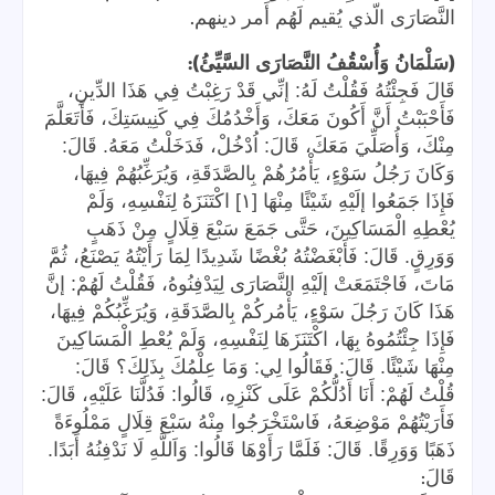
.
النَّصَارَى الّذي يُقيم لَهُم أَمر دينهم
):
(
سَلْمَانُ وَأُسْقُفُ النَّصَارَى السَّيِّئُ
قَالَ فَجِئْتُهُ فَقُلْتُ لَهُ: إنِّي قَدْ رَغِبْتُ فِي هَذَا الدِّينِ،
فَأَحْبَبْتُ أَنَّ أَكُونَ مَعَكَ، وَأَخْدُمُكَ فِي كَنِيسَتِكَ، فَأَتَعَلَّمَ
مِنْكَ، وَأُصَلِّيَ مَعَكَ، قَالَ: اُدْخُلْ، فَدَخَلْتُ مَعَهُ. قَالَ:
وَكَانَ رَجُلُ سَوْءٍ، يَأْمُرُهُمْ بِالصَّدَقَةِ، وَيُرَغِّبُهُمْ فِيهَا،
فَإِذَا جَمَعُوا إلَيْهِ شَيْئًا مِنْهَا [١] اكْتَنَزَهُ لِنَفْسِهِ، وَلَمْ
يُعْطِهِ الْمَسَاكِينَ، حَتَّى جَمَعَ سَبْعَ قِلَالٍ مِنْ ذَهَبٍ
وَوَرِقٍ. قَالَ: فَأَبْغَضْتُهُ بُغْضًا شَدِيدًا لِمَا رَأَيْتُهُ يَصْنَعُ، ثُمَّ
مَاتَ، فَاجْتَمَعَتْ إلَيْهِ النَّصَارَى لِيَدْفِنُوهُ، فَقُلْتُ لَهُمْ: إنَّ
هَذَا كَانَ رَجُلَ سَوْءٍ، يَأْمُركُمْ بِالصَّدَقَةِ، وَيُرَغِّبُكُمْ فِيهَا،
فَإِذَا جِئْتُمُوهُ بِهَا، اكْتَنَزَهَا لِنَفْسِهِ، وَلَمْ يُعْطِ الْمَسَاكِينَ
مِنْهَا شَيْئًا. قَالَ: فَقَالُوا لِي: وَمَا عِلْمُكَ بِذَلِكَ؟ قَالَ:
قُلْتُ لَهُمْ: أَنَا أَدُلُّكُمْ عَلَى كَنْزِهِ، قَالُوا: فَدُلَّنَا عَلَيْهِ، قَالَ:
فَأَرَيْتُهُمْ مَوْضِعَهُ، فَاسْتَخْرَجُوا مِنْهُ سَبْعَ قِلَالٍ مَمْلُوءَةً
ذَهَبًا وَوَرِقًا. قَالَ: فَلَمَّا رَأَوْهَا قَالُوا: وَاَللَّهِ لَا نَدْفِنُهُ أَبَدًا.
:
قَالَ