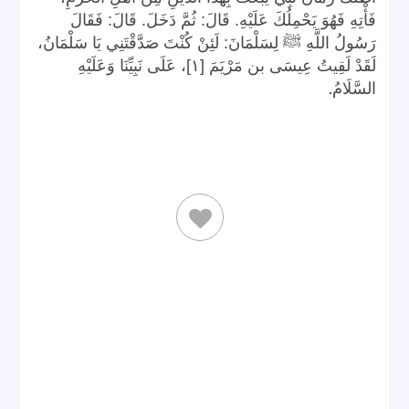
فَأْتِهِ فَهُوَ يَحْمِلُكَ عَلَيْهِ. قَالَ: ثُمَّ دَخَلَ. قَالَ: فَقَالَ
رَسُولُ اللَّهِ ﷺ لِسَلْمَانَ: لَئِنْ كُنْتَ صَدَّقْتَنِي يَا سَلْمَانُ،
لَقَدْ لَقِيتُ عِيسَى بن مَرْيَمَ [١]، عَلَى نَبِيِّنَا وَعَلَيْهِ
.
السَّلَامُ