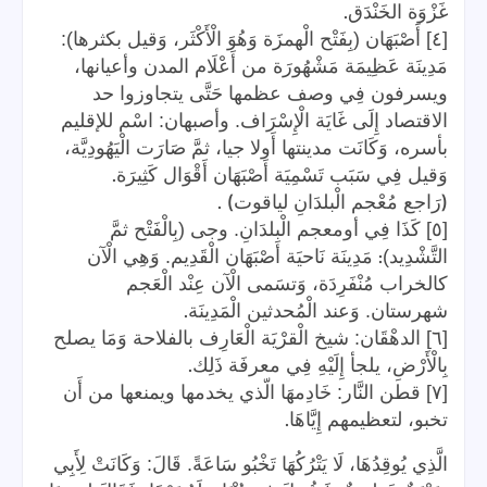
.
غَزْوَة الخَنْدَق
[٤] أَصْبَهَان (بِفَتْح الْهمزَة وَهُوَ الْأَكْثَر، وَقيل بكثرها):
مَدِينَة عَظِيمَة مَشْهُورَة من أَعْلَام المدن وأعيانها،
ويسرفون فِي وصف عظمها حَتَّى يتجاوزوا حد
الاقتصاد إِلَى غَايَة الْإِسْرَاف. وأصبهان: اسْم للإقليم
بأسره، وَكَانَت مدينتها أَولا جيا، ثمَّ صَارَت الْيَهُودِيَّة،
.
وَقيل فِي سَبَب تَسْمِيَة أَصْبَهَان أَقْوَال كَثِيرَة
) .
(
رَاجع مُعْجم الْبلدَانِ لياقوت
[٥] كَذَا فِي أومعجم الْبلدَانِ. وجى (بِالْفَتْح ثمَّ
:
التَّشْدِيد)
مَدِينَة نَاحيَة أَصْبَهَان الْقَدِيم. وَهِي الْآن
كالخراب مُنْفَرِدَة، وَتسَمى الْآن عِنْد الْعَجم
.
شهرستان. وَعند الْمُحدثين الْمَدِينَة
[٦] الدهْقَان: شيخ الْقرْيَة الْعَارِف بالفلاحة وَمَا يصلح
.
بِالْأَرْضِ، يلجأ إِلَيْهِ فِي معرفَة ذَلِك
[٧] قطن النَّار: خَادِمهَا الّذي يخدمها ويمنعها من أَن
.
تخبو، لتعظيمهم إِيَّاهَا
الَّذِي يُوقِدُهَا، لَا يَتْرُكُهَا تَخْبُو سَاعَةً. قَالَ: وَكَانَتْ لِأَبِي