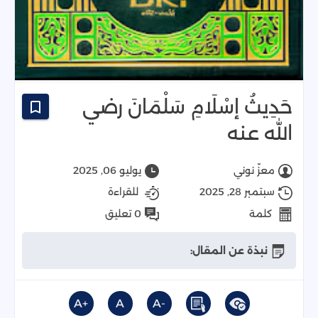
حَدِيثُ إسْلَامِ سَلْمَانَ رضي
الله عنه
معزّ نوني
يوليو 06, 2025
سبتمبر 28, 2025
للقراءة
كلمة
0 تعليق
نبذة عن المقال:
+A
A
-A