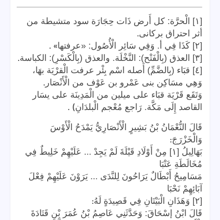
[١] الْحرَّة: كل أَرض ذَات حِجَارَة سود متشيطة من
.
أثر احتراق بركانى
» .
[٢] كَذَا فِي أ. وَفِي سَائِر الْأُصُول: «عرفتها
.
[٣] العذق (بِالْفَتْح): النَّخْلَة. والعذق (بِالْكَسْرِ): الكباسة
[٤] قبَاء (بِالضَّمِّ) أَصله اسْم بِئْر عرفت الْقرْيَة بهَا،
.
وَهِي مسَاكِن بنى عَمْرو بن عَوْف من الْأَنْصَار
وَتَقَع قَرْيَة قبَاء على ميلين من الْمَدِينَة على يسَار
) .
القاصد إِلَى مَكَّة. رَاجع مُعْجم الْبلدَانِ
قَالَ النُّعْمَانُ بْنُ بَشِيرٍ الْأَنْصَارِيُّ يَمْدَحُ الْأَوْسَ
:
وَالْخَزْرَجَ
بَهَالِيلُ [١] مِنْ أَوْلَادِ قَيْلَةَ لَمْ يَجِدْ ... عَلَيْهِمْ خَلِيطٌ فِي
مُخَالَطَةِ عَتْبَا
مَسَامِيحُ أَبْطَالٌ يَرَاحُونَ لِلنَّدَى ... يَرَوْنَ عَلَيْهِمْ فِعْلَ
آبَائِهِمْ نَحْبَا
:
[٢] وَهَذَانِ الْبَيْتَانِ فِي قَصِيدَةٍ لَهُ
قَالَ ابْنُ إسْحَاقَ: وَحَدَّثَنِي عَاصِمُ بْنُ عُمَرَ بْنِ قَتَادَةَ