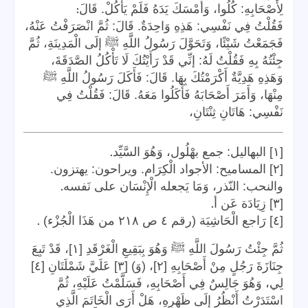
:
لِأَصْحَابِهِ: كُلُوا، وَأَمْسَكَ يَدَهُ فَلَمْ يَأْكُلْ. قَالَ
فَقُلْتُ فِي نَفْسِي: هَذِهِ وَاحِدَةٌ. قَالَ: ثُمَّ انْصَرَفْتُ عَنْهُ،
فَجَمَعْتُ شَيْئًا، وَتَحَوَّلَ رَسُولُ اللَّهِ ﷺ إلَى الْمَدِينَةِ، ثُمَّ
جِئْتُهُ بِهِ فَقُلْتُ لَهُ: إنِّي قَدْ رَأَيْتُكَ لَا تَأْكُلُ الصَّدَقَةَ،
وَهَذِهِ هَدِيَّةٌ أَكْرَمْتُكَ بِهَا. قَالَ: فَأَكَلَ رَسُولُ اللَّهِ ﷺ
مِنْهَا، وَأَمَرَ أَصْحَابَهُ فَأَكَلُوا مَعَهُ. قَالَ: فَقُلْتُ فِي
نَفْسِي: هَاتَانِ ثِنْتَانِ،
.
[١] البهاليل: جمع بهْلُول، وَهُوَ السَّيِّد
[٢] المساميح: الأجواد الْكِرَام. ويراحون: يهتزون.
.
والنحب: النّذر، وَمَا يَجعله الْإِنْسَان على نَفسه
.
[٣] زِيَادَة عَن أ
.
[٤] رَاجع الْحَاشِيَة (رقم ٤ ص ٢١٨ من هَذَا الْجُزْء)
ثُمَّ جِئْتُ رَسُولَ اللَّهِ ﷺ وَهُوَ بِبَقِيعِ الْغَرْقَدِ [١]، قَدْ تَبِعَ
جِنَازَةَ رَجُلٍ مِنْ أَصْحَابِهِ [٢]، (وَ) [٣] عَلَيَّ شَمْلَتَانِ [٤]
لِي، وَهُوَ جَالِسٌ فِي أَصْحَابِهِ، فَسَلَّمْتُ عَلَيْهِ، ثُمَّ
اسْتَدَرْتُ أَنْظُرُ إلَى ظَهْرِهِ، هَلْ أَرَى الْخَاتَمَ الَّذِي