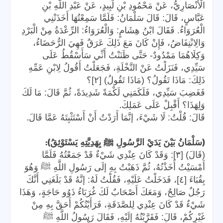
الْأَنْصَارِيُّ، عَنْ مَحْمُودِ بْنِ لَبِيدٍ، عَنْ عَبْدِ اللَّهِ بْنِ
عَبَّاسٍ، قَالَ: قَالَ سَلْمَانُ: فَلَمَّا سَمِعْتُهَا أَخَذَتْنِي
الْعُرَوَاءُ. فَقَالَ ابْنُ هِشَامٍ: وَالْعُرَوَاءُ: الرِّعْدَةُ مِنْ الْبَرْدِ
وَالِانْتِفَاضُ، فَإِنْ كَانَ مَعَ ذَلِكَ عَرَقٌ فَهِيَ الرُّحَضَاءُ،
وَكِلَاهُمَا مَمْدُودٌ- حَتَّى ظَنَنْتُ أَنِّي سَأَسْقُطُ عَلَى
سَيِّدِي، فَنَزَلْتُ عَنْ النَّخْلَةِ، فَجَعَلْتُ أَقُولُ لِابْنِ عَمِّهِ
ذَلِكَ: مَاذَا تَقُولُ؟ (مَاذَا تَقُولُ) [٢]؟
فَغَضِبَ سَيِّدِي، فَلَكَمَنِي لَكْمَةً شَدِيدَةً، ثُمَّ قَالَ: مَا لَكَ
.
وَلِهَذَا؟ أَقْبِلْ عَلَى عَمَلِكَ
.
قَالَ: قُلْتُ: لَا شَيْءَ، إنَّمَا أَرَدْتُ أَنْ أَسْتَثْبِتَهُ عَمَّا قَالَ
):
(
سَلْمَانُ بَيْنَ يَدَيْ الرَّسُولِ ﷺ بِهَدِيَّتِهِ يَسْتَوْثِقُ
(قَالَ) [٣]: وَقَدْ كَانَ عِنْدِي شَيْءٌ قَدْ جَمَعْتُهُ فَلَمَّا
أَمْسَيْتُ أَخَذْتُهُ، ثُمَّ ذَهَبْتُ بِهِ إلَى رَسُولِ اللَّهِ ﷺ وَهُوَ
بِقُبَاءَ [٤]، فَدَخَلْتُ عَلَيْهِ، فَقُلْتُ لَهُ: إنَّهُ قَدْ بَلَغَنِي أَنَّكَ
رَجُلٌ صَالِحٌ، وَمَعَكَ أَصْحَابٌ لَكَ غُرَبَاءُ ذَوُو حَاجَةٍ، وَهَذَا
شَيْءٌ قَدْ كَانَ عِنْدِي لِلصَّدَقَةِ، فَرَأَيْتُكُمْ أَحَقَّ بِهِ مِنْ
غَيْرِكُمْ، قَالَ: فَقَرَّبْتُهُ إلَيْهِ، فَقَالَ رَسُولُ اللَّهِ ﷺ