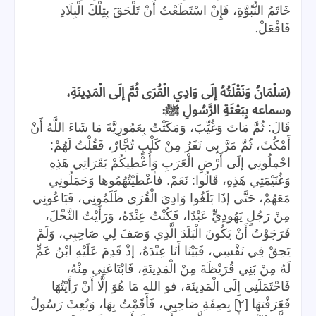
خَاتَمُ النُّبُوَّةِ، فَإِنْ اسْتَطَعْتُ أَنْ تَلْحَقَ بِتِلْكَ الْبِلَادِ
.
فَافْعَلْ
(
سَلْمَانُ وَنَقْلَتُهُ إلَى وَادِي الْقُرَى ثُمَّ إلَى الْمَدِينَةِ،
:
وسماعه بِبَعْثَةِ الرَّسُولِ ﷺ
قَالَ: ثُمَّ مَاتَ وَغُيِّبَ، وَمَكَثْتُ بِعَمُورِيَّةَ مَا شَاءَ اللَّهُ أَنْ
أَمْكُثَ، ثُمَّ مَرَّ بِي نَفَرٌ مِنْ كَلْبٍ تُجَّارٌ، فَقُلْتُ لَهُمْ:
احْمِلُونِي إلَى أَرْضِ الْعَرَبِ وَأُعْطِيكُمْ بَقَرَاتِي هَذِهِ
وَغُنَيْمَتِي هَذِهِ، قَالُوا: نَعَمْ. فأعْطَيْتُهُمُوها وَحَمَلُونِي
مَعَهُمْ، حَتَّى إذَا بَلَغُوا وَادِيَ الْقُرَى ظَلَمُونِي، فَبَاعُونِي
مِنْ رَجُلٍ يَهُودِيٍّ عَبْدًا، فَكُنْتُ عِنْدَهُ، وَرَأَيْتُ النَّخْلَ،
فَرَجَوْتُ أَنْ يَكُونَ الْبَلَدَ الَّذِي وَصَفَ لِي صَاحِبِي، وَلَمْ
يَحِقْ فِي نَفْسِي، فَبَيْنَا أَنَا عِنْدَهُ، إذْ قَدِمَ عَلَيْهِ ابْنُ عَمٍّ
لَهُ مِنْ بَنِي قُرَيْظَةَ مِنْ الْمَدِينَةِ، فَابْتَاعَنِي مِنْهُ،
فَاحْتَمَلَنِي إِلَى الْمَدِينَة، فو الله مَا هُوَ إلَّا أَنْ رَأَيْتُهَا
فَعَرَفْتهَا [٢] بِصِفَةِ صَاحِبِي، فَأَقَمْتُ بِهَا، وَبُعِثَ رَسُولُ