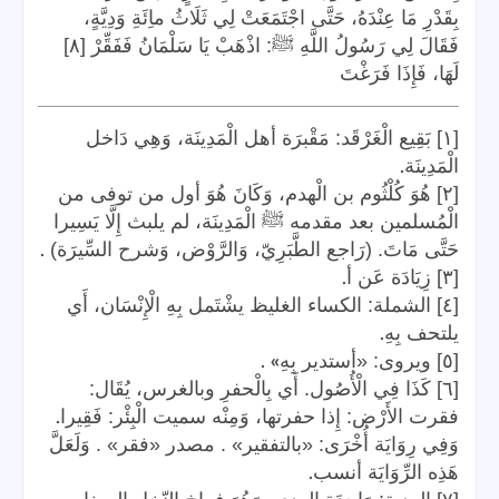
بِقَدْرِ مَا عِنْدَهُ، حَتَّى اجْتَمَعَتْ لِي ثَلَاثُ ماِئَةِ وَدِيَّةٍ،
فَقَالَ لِي رَسُولُ اللَّهِ ﷺ: اذْهَبْ يَا سَلْمَانُ فَفَقِّرْ [٨]
لَهَا، فَإِذَا فَرَغْتَ
[١] بَقِيع الْغَرْقَد: مَقْبرَة أهل الْمَدِينَة، وَهِي دَاخل
.
الْمَدِينَة
[٢] هُوَ كُلْثُوم بن الْهدم، وَكَانَ هُوَ أول من توفى من
الْمُسلمين بعد مقدمه ﷺ الْمَدِينَة، لم يلبث إِلَّا يَسِيرا
.
حَتَّى مَاتَ. (رَاجع الطَّبَرِيّ، وَالرَّوْض، وَشرح السِّيرَة)
.
[٣] زِيَادَة عَن أ
[٤] الشملة: الكساء الغليظ يشْتَمل بِهِ الْإِنْسَان، أَي
.
يلتحف بِهِ
» .
[٥] ويروى: «أستدير بِهِ
[٦] كَذَا فِي الْأُصُول. أَي بِالْحفرِ وبالغرس، يُقَال:
.
فقرت الأَرْض: إِذا حفرتها، وَمِنْه سميت الْبِئْر: فَقِيرا
وَفِي رِوَايَة أُخْرَى: «بالتفقير» . مصدر «فقر» . وَلَعَلَّ
.
هَذِه الرِّوَايَة أنسب