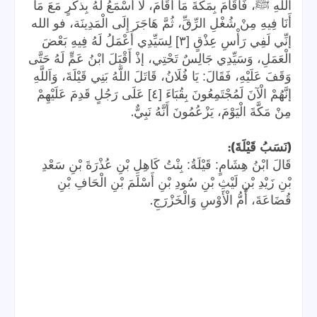
اللَّهِ ﷺ، فَأَقَامَ بِمَكَّةَ مَا أَقَامَ، لَا أَسْمَعُ لَهُ بِذكَرٍ مَعَ مَا
أَنَا فِيهِ مِنْ شُغْلِ الرِّقِّ، ثُمَّ هَاجَرَ إِلَى الْمَدِينَة، فو الله
إنِّي لَفِي رَأْسِ عِذْقٍ [٣] لِسَيِّدِي أَعْمَلُ لَهُ فِيهِ بَعْضَ
الْعَمَلِ، وَسَيِّدِي جَالِسٌ تَحْتِي، إذْ أَقْبَلَ ابْنُ عَمٍّ لَهُ حَتَّى
وَقَفَ عَلَيْهِ، فَقَالَ: يَا فُلَانُ، قَاتَلَ اللَّهُ بَنِي قَيْلَةَ، وَاَللَّهِ
إنَّهُمْ الْآنَ لَمُجْتَمِعُونَ بِقُبَاءَ [٤] عَلَى رَجُلٍ قَدِمَ عَلَيْهِمْ
.
مِنْ مَكَّةَ الْيَوْمَ، يَزْعُمُونَ أَنَّهُ نَبِيٌّ
):
(
نَسَبُ قَيْلَةَ
قَالَ ابْنُ هِشَامٍ: قَيْلَةُ: بِنْتُ كَاهِلِ بْنِ عُذْرَةَ بْنِ سَعْدِ
بْنِ زَيْدِ بْنِ لَيْثِ بْنِ سُودِ بْنِ أَسْلَمَ بْنِ الْحَافِ بْنِ
.
قُضَاعَةَ، أُمُّ الْأَوْسِ وَالْخَزْرَجِ