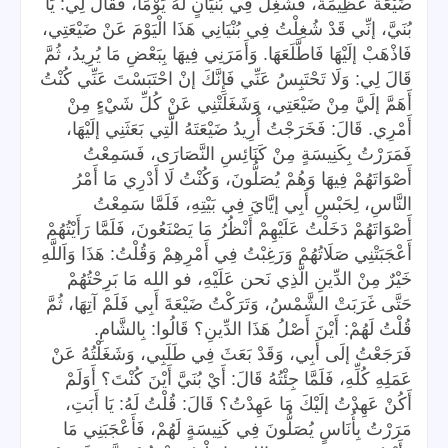
ضَيْعَةٌ عَظِيمَةٌ، فَشُغِلَ فِي بُنْيَانٍ لَهُ يَوْمًا، فَقَالَ لِي: يَا
بُنَيَّ، إنِّي قَدْ شُغِلْتُ فِي بُنْيَانِي هَذَا الْيَوْمَ عَنْ ضَيْعَتِي،
فَاذْهَبْ إلَيْهَا فَاطَّلَعَهَا. وَأَمَرَنِي فِيهَا بِبَعْضِ مَا يُرِيدُ، ثُمَّ
قَالَ لِي: وَلَا تَحْتَبِسُ عَنِّي فَإِنَّكَ إنْ احْتَبَسْتَ عَنِّي كُنْتُ
أَهَمَّ إلَيَّ مِنْ ضَيْعَتِي، وَشَغَلَتْنِي عَنْ كُلِّ شَيْءٍ مِنْ
أَمْرِي. قَالَ: فَخَرَجْتُ أُرِيدُ ضَيْعَتَهُ الَّتِي بَعَثَنِي إلَيْهَا،
فَمَرَرْتُ بِكَنِيسَةٍ مِنْ كَنَائِسِ النَّصَارَى، فَسَمِعْتُ
أَصْوَاتَهُمْ فِيهَا وَهُمْ يُصَلُّونَ، وَكُنْتُ لَا أَدْرِي مَا أَمْرُ
النَّاسِ، لِحَبْسِ أَبِي إيَّايَ فِي بَيْتِهِ، فَلَمَّا سَمِعْتُ
أَصْوَاتَهُمْ دَخَلْتُ عَلَيْهِمْ أَنْظُرُ مَا يَصْنَعُونَ، فَلَمَّا رَأَيْتُهُمْ
أَعْجَبَتْنِي صَلَاتُهُمْ وَرَغِبْتُ فِي أَمْرِهِمْ وَقُلْتُ: هَذَا وَاَللَّهِ
خَيْرٌ مِنْ الدِّينِ الَّذِي نَحن عَلَيْهِ، فو الله مَا بَرِحْتُهُمْ
حَتَّى غَرَبَتْ الشَّمْسُ، وَتَرَكْتُ ضَيْعَةَ أَبِي فَلَمْ آتِهَا، ثُمَّ
قُلْتُ لَهُمْ: أَيْنَ أَصْلُ هَذَا الدِّينِ؟ قَالُوا: بِالشَّامِ.
فَرَجَعْتُ إلَى أَبِي، وَقَدْ بَعَثَ فِي طَلَبِي، وَشَغَلْتُهُ عَنْ
عَمَلِهِ كُلِّهِ، فَلَمَّا جِئْتُهُ قَالَ: أَيْ بُنَيَّ أَيْنَ كُنْتَ؟ أَوَلَمْ
أَكُنْ عَهِدْتُ إلَيْكَ مَا عَهِدْتُ؟ قَالَ: قُلْتُ لَهُ: يَا أَبَتِ،
مَرَرْتُ بِأُنَاسٍ يُصَلُّونَ فِي كَنِيسَةٍ لَهُمْ، فَأَعْجَبَنِي مَا