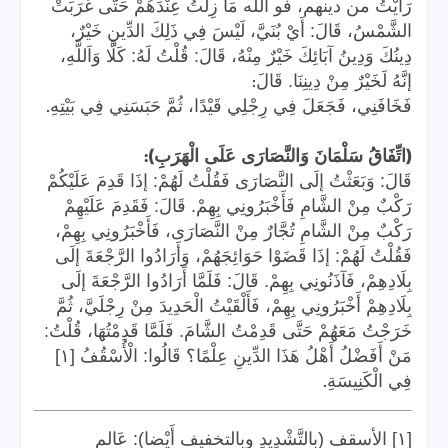
رَأَيْتُ من دينهم، فو الله مَا زِلْتُ عِنْدَهُمْ حَتَّى غَرَبَتْ
الشَّمْسُ، قَالَ: أَيْ بُنَيَّ، لَيْسَ فِي ذَلِكَ الدِّينِ خَيْرٌ،
دِينُكَ وَدِينُ آبَائِكَ خَيْرٌ مِنْهُ، قَالَ: قُلْتُ لَهُ: كَلَّا وَاَللَّهِ،
:
إنَّهُ لَخَيْرٌ مِنْ دِينِنَا. قَالَ
.
فَخَافَنِي، فَجَعَلَ فِي رِجْلِي قَيْدًا، ثُمَّ حَبَسَنِي فِي بَيْتِهِ
):
(
اتِّفَاقُ سَلْمَانَ وَالنَّصَارَى عَلَى الْهَرَبِ
قَالَ: وَبَعَثْتُ إلَى النَّصَارَى فَقُلْتُ لَهُمْ: إذَا قَدِمَ عَلَيْكُمْ
رَكْبٌ مِنْ الشَّامِ فَأَخْبَرُونِي بِهِمْ. قَالَ: فَقَدِمَ عَلَيْهِمْ
رَكْبٌ مِنْ الشَّامِ تُجَّارٌ مِنْ النَّصَارَى، فَأَخْبَرُونِي بِهِمْ،
فَقُلْتُ لَهُمْ: إذَا قَضَوْا حَوَائِجَهُمْ، وَأَرَادُوا الرَّجْعَةَ إلَى
بِلَادِهِمْ، فَآذَنُونِي بِهِمْ. قَالَ: فَلَمَّا أَرَادُوا الرَّجْعَةَ إلَى
بِلَادِهِمْ أَخْبَرُونِي بِهِمْ، فَأَلْقَيْتُ الْحَدِيدَ مِنْ رِجْلَيَّ، ثُمَّ
خَرَجْتُ مَعَهُمْ حَتَّى قَدِمْتُ الشَّامَ. فَلَمَّا قَدِمْتُهَا، قُلْتُ:
مَنْ أَفَضْلُ أَهْلُ هَذَا الدِّينِ عِلْمًا؟ قَالُوا: الْأُسْقُفُ [١]
.
فِي الْكَنِيسَةِ
[١] الأسقف (بِالتَّشْدِيدِ وبالتخفيف أَيْضا): عَالم