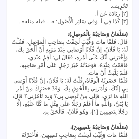
.
تَحْرِيف
.
[٢] زِيَادَة عَن أ
» .
[٣] كَذَا فِي أ. وَفِي سَائِر الْأُصُول: «... قبله مثله
):
(
سَلْمَانُ وَصَاحِبُهُ بِالْمُوصِلِ
قَالَ: فَلَمَّا مَاتَ وَغُيِّبَ لَحِقْتُ بِصَاحِبِ الْمَوْصِلِ، فَقُلْتُ
لَهُ: يَا فُلَانُ، إنَّ فُلَانًا أَوْصَانِي عِنْدَ مَوْتِهِ أَنْ أَلْحَقَ بِكَ،
وَأَخْبَرَنِي أَنَّكَ عَلَى أَمْرِهِ، فَقَالَ لِي: أَقِمْ عِنْدِي،
فَأَقَمْتُ عِنْدَهُ، فَوَجَدْتُهُ خَيْرَ رَجُلٍ عَلَى أَمْرِ صَاحِبِهِ،
.
فَلَمْ يَلْبَثْ أَنْ مَاتَ
فَلَمَّا حَضَرَتْهُ الْوَفَاةُ، قُلْتُ لَهُ: يَا فُلَانُ، إنَّ فُلَانًا أَوْصَى
بِي إلَيْكَ، وَأَمَرَنِي بِاللُّحُوقِ بِكَ، وَقَدْ حَضَرَكَ مِنْ أَمْرِ
:
اللَّهِ مَا تَرَى، فَإِلَى مِنْ تُوصِي بِي؟ وَبِمَ تَأْمُرُنِي؟ قَالَ
يَا بُنَيَّ، وَاَللَّهِ مَا أَعْلَمُ رَجُلًا عَلَى مِثْلِ مَا كُنَّا عَلَيْهِ، إلَّا
.
رَجُلًا بِنَصِيبِينَ [١]، وَهُوَ فُلَانٌ، فَالْحَقْ بِهِ
):
(
سَلْمَانُ وَصَاحِبُهُ بِنَصِيبِينَ
فَلَمَّا مَاتَ وَغُيِّبَ لَحِقْتُ بِصَاحِبِ نَصِيبِينَ، فَأَخْبَرْتُهُ