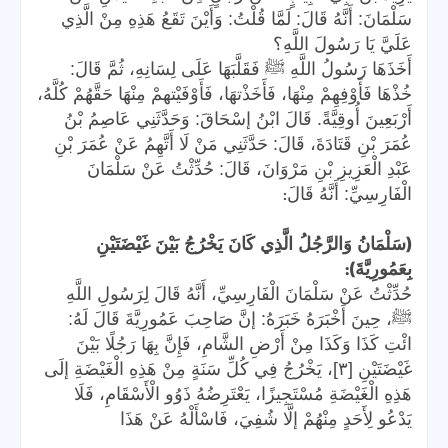
سَلْمَانَ: أَنَّهُ قَالَ: لَمَّا قُلْتُ: وَأَيْنَ تَقَعُ هَذِهِ مِنْ الَّذِي
عَلَيَّ يَا رَسُولَ اللَّهِ؟
أَخَذَهَا رَسُولُ اللَّهِ ﷺ فَقَلَّبَهَا عَلَى لِسَانِهِ، ثُمَّ قَالَ:
خُذْهَا فَأَوْفِهِمْ مِنْهَا، فَأَخَذْتهَا، فَأَوْفَيْتهمْ مِنْهَا حَقَّهُمْ كُلَّهُ،
أَرْبَعِينَ أُوقِيَّةً. قَالَ ابْنُ إسْحَاقَ: وَحَدَّثَنِي عَاصِمُ بْنُ
عُمَرَ بْنِ قَتَادَةَ، قَالَ: حَدَّثَنِي مَنْ لَا أَتَّهِمُ عَنْ عُمَرَ بْنِ
عَبْدِ الْعَزِيزِ بْنِ مَرْوَانَ، قَالَ: حُدِّثْتُ عَنْ سَلْمَانَ
:
الْفَارِسِيِّ: أَنَّهُ قَالَ
(
سَلْمَانُ وَالرَّجُلُ الَّذِي كَانَ يَخْرُجُ بَيْنَ غَيْضَتَيْنِ
):
بِعَمُورِيَّةَ
حُدِّثْتُ عَنْ سَلْمَانَ الْفَارِسِيِّ، أَنَّهُ قَالَ لِرَسُولِ اللَّهِ
ﷺ، حِينَ أَخْبَرَهُ خَبَرَهُ: إنَّ صَاحِبَ عَمُورِيَّةَ قَالَ لَهُ:
ائْتِ كَذَا وَكَذَا مِنْ أَرْضِ الشَّامِ، فَإِنَّ بِهَا رَجُلًا بَيْنَ
غَيْضَتَيْنِ [٣]، يَخْرُجُ فِي كُلِّ سَنَةٍ مِنْ هَذِهِ الْغَيْضَةِ إلَى
هَذِهِ الْغَيْضَةِ مُسْتَجِيزًا، يَعْتَرِضُهُ ذَوُو الْأَسْقَامِ، فَلَا
يَدْعُو لِأَحَدٍ مِنْهُمْ إلَّا شُفِيَ، فَاسْأَلْهُ عَنْ هَذَا