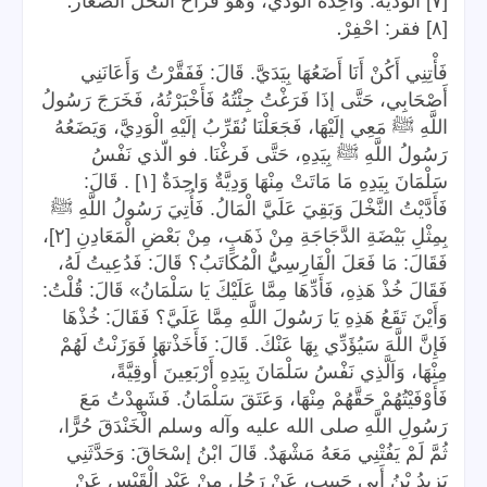
.
[٧] الودية: وَاحِدَة الودي، وَهُوَ فراخ النّخل الصغار
.
[٨] فقر: احْفِرْ
فَأْتِنِي أَكُنْ أَنَا أَضَعُهَا بِيَدَيَّ. قَالَ: فَفَقَّرْتُ وَأَعَانَنِي
أَصْحَابِي، حَتَّى إذَا فَرَغْتُ جِئْتُهُ فَأَخْبَرْتُهُ، فَخَرَجَ رَسُولُ
اللَّهِ ﷺ مَعِي إلَيْهَا، فَجَعَلْنَا نُقَرِّبُ إلَيْهِ الْوَدِيَّ، وَيَضَعُهُ
رَسُولُ اللَّهِ ﷺ بِيَدِهِ، حَتَّى فَرغْنَا. فو الّذي نَفْسُ
سَلْمَانَ بِيَدِهِ مَا مَاتَتْ مِنْهَا وَدِيَّةٌ وَاحِدَةٌ [١] . قَالَ:
فَأَدَّيْتُ النَّخْلَ وَبَقِيَ عَلَيَّ الْمَالُ. فَأُتِيَ رَسُولُ اللَّهِ ﷺ
بِمِثْلِ بَيْضَةِ الدَّجَاجَةِ مِنْ ذَهَبٍ، مِنْ بَعْضِ الْمَعَادِنِ [٢]،
فَقَالَ: مَا فَعَلَ الْفَارِسِيُّ الْمُكَاتَبُ؟ قَالَ: فَدُعِيتُ لَهُ،
فَقَالَ خُذْ هَذِهِ، فَأَدِّهَا مِمَّا عَلَيْكَ يَا سَلْمَانُ» قَالَ: قُلْتُ:
وَأَيْنَ تَقَعُ هَذِهِ يَا رَسُولَ اللَّهِ مِمَّا عَلَيَّ؟ فَقَالَ: خُذْهَا
فَإِنَّ اللَّهَ سَيُؤَدِّي بِهَا عَنْكَ. قَالَ: فَأَخَذْتهَا فَوَزَنْتُ لَهُمْ
مِنْهَا، وَاَلَّذِي نَفْسُ سَلْمَانَ بِيَدِهِ أَرْبَعِينَ أُوقِيَّةً،
فَأَوْفَيْتُهُمْ حَقَّهُمْ مِنْهَا، وَعَتَقَ سَلْمَانُ. فَشَهِدْتُ مَعَ
رَسُولِ اللَّهِ صلى الله عليه وآله وسلم الْخَنْدَقَ حُرًّا،
ثُمَّ لَمْ يَفُتْنِي مَعَهُ مَشْهَدٌ. قَالَ ابْنُ إسْحَاقَ: وَحَدَّثَنِي
يَزِيدُ بْنُ أَبِي حَبِيبٍ، عَنْ رَجُلٍ مِنْ عَبْدِ الْقَيْسِ عَنْ