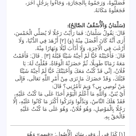
فَصَلَبُوهُ، وَرَجَمُوهُ بِالْحِجَارَةِ، وَجَاءُوا بِرَجُلٍ آخَرَ،
.
فَجَعَلُوهُ مَكَانَهُ
):
(
سَلْمَانُ وَالْأُسْقُفُ الصَّالِحُ
قَالَ: يَقُولُ سَلْمَانُ: فَمَا رَأَيْتُ رَجُلًا لَا يُصَلِّي الْخَمْسَ،
أَرَى أَنَّهُ كَانَ أَفْضَلَ مِنْهُ (وَ) [٢] أَزْهَدَ فِي الدُّنْيَا، وَلَا
.
أَرْغَبَ فِي الْآخِرَةِ، وَلَا أَدْأَبَ لَيْلًا وَنَهَارًا مِنْهُ
قَالَ: فَأَحْبَبْتُهُ حُبًّا لَمْ أُحِبَّهُ شَيْئًا قَبْلَهُ [٣] . قَالَ: فَأَقَمْتُ
مَعَهُ زَمَانًا طَوِيلًا، ثُمَّ حَضَرَتْهُ الْوَفَاةُ، فَقُلْتُ لَهُ: يَا
فُلَانُ، إنِّي قَدْ كُنْتُ مَعَكَ وَأَحْبَبْتُكَ حُبًّا لَمْ أُحِبَّهُ شَيْئًا
قَبْلَكَ، وَقَدْ حَضَرَكَ مَا تَرَى مِنْ أَمْرِ اللَّهِ تَعَالَى، فَإِلَى
:
مَنْ تُوصِي بِي؟ وَبِمَ تَأْمُرُنِي؟ قَالَ
أَيْ بُنَيَّ، وَاَللَّهِ مَا أَعْلَمُ الْيَوْمَ أَحَدًا عَلَى مَا كُنْتُ عَلَيْهِ،
فَقَدْ هَلَكَ النَّاسُ، وَبَدَّلُوا وَتَرَكُوا أَكْثَرَ مَا كَانُوا عَلَيْهِ، إلَّا
رَجُلًا بِالْمَوْصِلِ، وَهُوَ فُلَانٌ، وَهُوَ عَلَى مَا كُنْتُ عَلَيْهِ
.
فَالْحَقْ بِهِ
[١] كَذَا فِي أ. وَفِي سَائِر الْأُصُول: «فيهم» وَهُوَ