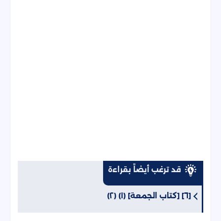
قد ترغب أيضاً بقراءة
[٦] [كتاب الجمعة] (١) (٢)