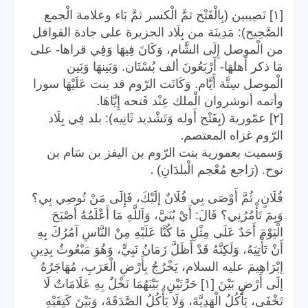
[١] نَصِيبين (بِالْفَتْح ثمَّ الْكسر ثمَّ بَاء وعلامة الْجمع
الصَّحِيح): مَدِينَة من بِلَاد الجزيرة على جادة القوافل
من الْموصل إِلَى الشَّام، وَكَانَ فِيهَا وَفِي قراها- على
مَا ذكر أَهلهَا- أَرْبَعُونَ ألف بُسْتَان. وَبَينهَا وَبَين
الْموصل سِتَّة أَيَّام. وَكَانَت الرّوم قد بنت عَلَيْهَا سورا
.
وأتمه أنوشروان الْملك عِنْد فَتحه إِيَّاهَا
[٢] عمّورية (بِفَتْح أَوله وَتَشْديد ثَانِيه): بلد فِي بِلَاد
.
الرّوم غزاه المعتصم
وَسميت بعمورية بنت الرّوم بن اليفز بن سَام بن
.
نوح. (رَاجع مُعْجم الْبلدَانِ)
فُلَانٍ، ثُمَّ أَوْصَى بِي فُلَانٌ إلَيْكَ، فَإِلَى مَنْ تُوصِي بِي؟
وَبِمَ تَأْمُرُنِي؟ قَالَ: أَيْ بُنَيَّ، وَاَللَّهِ مَا أَعْلَمُهُ أَصْبَحَ
الْيَوْمَ أَحَدٌ عَلَى مِثْلِ مَا كُنَّا عَلَيْهِ مِنْ النَّاسِ آمُرُكَ بِهِ
أَنْ تَأْتِيَهُ، وَلَكِنَّهُ قَدْ أَظَلَّ زَمَانُ نَبِيٍّ، وَهُوَ مَبْعُوثٌ بِدِينِ
إبْرَاهِيمَ عليه السلام، يَخْرُجُ بِأَرْضِ الْعَرَبِ، مُهَاجَرُهُ
إلَى أَرْضٍ بَيْنَ [١] حَرَّتَيْنِ، بَيْنَهُمَا نَخْلٌ بِهِ عَلَامَاتٌ لَا
تَخْفَى، يَأْكُلُ الْهَدِيَّةَ، وَلَا يَأْكُلُ الصَّدَقَةَ، وَبَيْنَ كَتِفَيْهِ