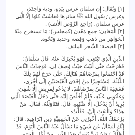
[١] وَيُقَال: إِن سلمَان غرس بِيَدِهِ، ودية وَاحِدَة،
وغرس رَسُول الله ﷺ سائرها فَعَاشَتْ كلهَا إِلَّا الَّتِي
.
غرس سلمَان. (رَاجع الرَّوْض الْأنف)
[٢] الْمَعَادِن: جمع مَعْدن (كمجلس): مَا تستخرج مِنْهُ
.
الْجَوَاهِر من ذهب وَفِضة وحديد وَنَحْوه
.
[٣] الغيضة: الشّجر الملتف
الدِّينِ الَّذِي تَبْتَغِي، فَهُوَ يُخْبِرُكَ عَنْهُ. قَالَ سَلْمَانُ:
فَخَرَجْتُ حَتَّى أَتَيْتُ حَيْثُ وُصِفَ لِي، فَوَجَدْتُ النَّاسَ
قَدْ اجْتَمَعُوا بِمَرْضَاهُمْ هُنَالِكَ، حَتَّى خَرَجَ لَهُمْ تِلْكَ
اللَّيْلَةَ، مُسْتَجِيزًا مِنْ إحْدَى الْغَيْضَتَيْنِ إلَى أُخْرَى،
فَغَشِيَهُ النَّاسُ بِمَرْضَاهُمْ، لَا يَدْعُو لِمَرِيضٍ إلَّا شُفِيَ،
وَغَلَبُونِي عَلَيْهِ، فَلَمْ أَخْلُصْ إلَيْهِ حَتَّى دَخَلَ الْغَيْضَةَ الَّتِي
يُرِيدُ أَنْ يَدْخُلَ، إلَّا مَنْكِبِهِ. قَالَ: فَتَنَاوَلْتُهُ: فَقَالَ: مَنْ
:
هَذَا؟ وَالْتَفَتَ إلَيَّ، فَقُلْتُ
يَرْحَمُكَ اللَّهُ، أَخْبِرْنِي عَنْ الْحَنِيفِيَّةِ دِينِ إبْرَاهِيمَ. قَالَ:
إنَّكَ لَتَسْأَلُ عَنْ شَيْءٍ مَا يَسْأَلُ عَنْهُ النَّاسُ الْيَوْمَ، قَدْ
أَظَلَّكَ زَمَانُ نَبِيٍّ يُبْعَثُ بِهَذَا الدِّينِ مِنْ أَهْلِ الْحَرَمِ،