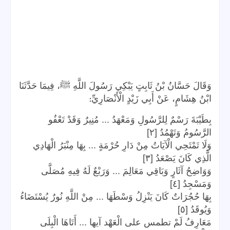
وَقَالَ حَسَّانُ بْنُ ثَابِتٍ يَبْكِي رَسُولَ اللَّهِ ﷺ، فِيمَا حَدَّثَنَا
:
ابْنُ هِشَامٍ، عَنْ أَبِي زَيْدٍ الْأَنْصَارِيِّ
بِطَيْبَةَ رَسْمٌ لِلرَّسُولِ وَمَعْهَدُ ... مُنِيرٌ وَقَدْ تَعْفُو
الرَّسُومُ وَتَهْمُدُ [٢]
وَلَا تَمْتَحِي الْآيَاتُ مِنْ دَارِ حُرْمَةٍ ... بِهَا مِنْبَرُ الْهَادِي
الَّذِي كَانَ يَصْعَدُ [٣]
وَوَاضِحُ آثَارٍ وَبَاقِي مَعَالِمَ ... وَرَبْعٌ لَهُ فِيهِ مُصَلَّى
وَمَسْجِدُ [٤]
بِهَا حُجُرَاتٌ كَانَ يَنْزِلُ وَسْطَهَا ... مِنْ اللَّهِ نُورٌ يُسْتَضَاءُ
وَيُوقَدُ [٥]
مَعَارِفُ لَمْ تطمس على الْعَهْد آيها ... أَتَاهَا الْبِلَى