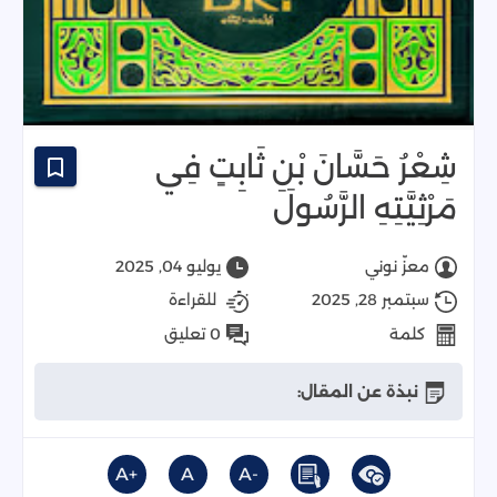
شِعْرُ حَسَّانَ بْنِ ثَابِتٍ فِي
مَرْثِيَّتِهِ الرَّسُولَ
معزّ نوني
يوليو 04, 2025
سبتمبر 28, 2025
للقراءة
كلمة
0 تعليق
نبذة عن المقال:
+A
A
-A