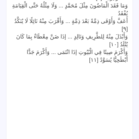
وَمَا فَقَدَ الْمَاضُونَ مِثْلَ مُحَمَّدٍ ... وَلَا مِثْلُهُ حَتَّى الْقِيَامَةِ
يُفْقَدُ
أَعَفَّ وَأَوْفَى ذِمَّةً بَعْدَ ذِمَّةٍ ... وَأَقْرَبَ مِنْهُ نَائِلًا لَا يُنَكَّدُ
[٩]
وَأَبْذَلَ مِنْهُ لِلطَّرِيفِ وَتَالِدٍ ... إذَا ضَنَّ مِعْطَاءٌ بِمَا كَانَ
يُتْلَدُ [١٠]
وَأَكْرَمَ صِيتًا فِي الْبُيُوتِ إذَا انْتَمَى ... وَأَكْرَمَ جَدًّا
أَبْطَحِيًّا يُسَوَّدُ [١١]