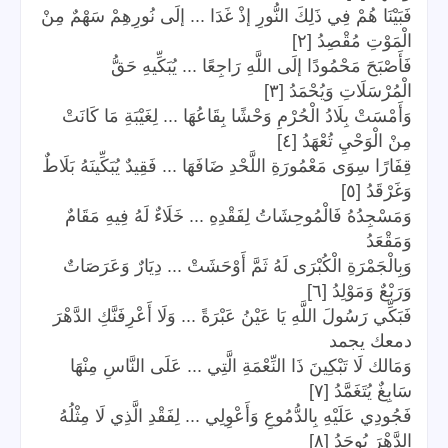
فَبَيْنَا هُمْ فِي ذَلِكَ النُّورِ إذْ غَدَا ... إلَى نُورِهِمْ سَهْمٌ مِنْ
الْمَوْتِ مُقْصِدُ [٢]
فَأَصْبَحَ مَحْمُودًا إلَى اللَّهِ رَاجِعًا ... يُبَكِّيهِ حَقُّ
الْمُرْسَلَاتِ وَيُحْمَدُ [٣]
وَأَمْسَتْ بِلَادُ الْحُرْمِ وَحْشًا بِقَاعُهَا ... لِغَيْبَةِ مَا كَانَتْ
مِنْ الْوَحْيِ تُعْهَدُ [٤]
قِفَارًا سِوَى مَعْمُورَةِ اللَّحْدِ ضَافَهَا ... فَقِيدٌ يُبَكِّينَهُ بَلَاطٌ
وَغَرْقَدُ [٥]
وَمَسْجِدُهُ فَالْمُوحِشَاتُ لِفَقْدِهِ ... خَلَاءٌ لَهُ فِيهِ مَقَامٌ
وَمَقْعَدُ
وَبِالْجَمْرَةِ الْكُبْرَى لَهُ ثَمَّ أَوْحَشَتْ ... دِيَارٌ وَعَرَصَاتٌ
وَرَبْعٌ وَمَوْلِدُ [٦]
فَبَكِّي رَسُولَ اللَّهِ يَا عَيْنُ عَبْرَةً ... وَلَا أَعْرِفَنَّكِ الدَّهْرَ
دمعك يجمد
وَمَالك لَا تَبْكِينَ ذَا النِّعْمَةِ الَّتِي ... عَلَى النَّاسِ مِنْهَا
سَابِغٌ يُتَغَمَّدُ [٧]
فَجُودِي عَلَيْهِ بِالدُّمُوعِ وَأَعْوِلِي ... لِفَقْدِ الَّذِي لَا مِثْلُهُ
الدَّهْرَ يُوجَدُ [٨]