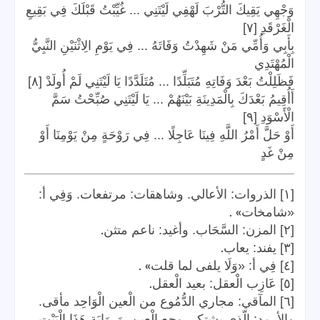
وَجْهِي يَقِيكَ التُّرْبَ لَهْفِي لَيْتَنِي ... غُيِّبْتُ قَبْلَكَ فِي بَقِيعِ
الْغَرْقَدِ [٧]
بِأَبِي وَأُمِّي مَنْ شَهِدْتُ وَفَاتَهُ ... فِي يَوْمِ الِاثْنَيْنِ النَّبِيُّ
الْمُهْتَدِي
فَظَلِلْتُ بَعْدَ وَفَاتِهِ مُتَبَلِّدًا ... مُتَلَدَّدًا يَا لَيْتَنِي لَمْ أُولَدْ [٨]
أَأُقِيمُ بَعْدَكَ بِالْمَدِينَةِ بَيْنَهُمْ ... يَا لَيْتَنِي صُبِّحْتُ سَمَّ
الْأَسْوَدِ [٩]
أَوْ حَلَّ أَمْرُ اللَّهِ فِينَا عَاجِلًا ... فِي رَوْحَةٍ مِنْ يَوْمِنَا أَوْ
مِنْ غَدٍ
[١] الذروات: الأعالي. وشاهقات: مرتفعات. وَفِي أ:
» .
«شامخات
.
[٢] المزن: السَّحَاب. وأغيد: ناعم متثن
.
[٣] يفند: يعاب
» .
[٤] فِي أ: «وَلَا يلفى لما قلت
.
[٥] عَازِب الْعقل: بعيد الْعقل
[٦] المآقي: مجاري الدُّمُوع من الْعين الْوَاحِد مأقى.
والأرمد: الّذي يشتكي وجع الْعين. وَرِوَايَة هَذَا الْبَيْت