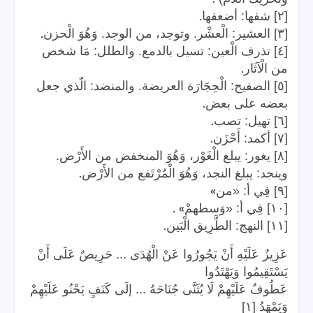
.
[٢] شفها: أضعفها
.
[٣] العشير: الْعشْر. وتوجد، من الوجد. وَهُوَ الْحزن
[٤] تذرف الْعين: تسيل بالدمع. والطلل: مَا شخص
.
من الْآثَار
[٥] الصفيح: الْحِجَارَة العريضة. والمنضد: الّذي جعل
.
بعضه على بعض
.
[٦] تهيل: تصب
.
[٧] أكمد: أَحْزَن
[٨] يغور: يبلغ الْغَوْر، وَهُوَ المنخفض من الأَرْض.
.
وينجد: يبلغ النجد، وَهُوَ الْمُرْتَفع من الأَرْض
»
[٩] فِي أ: «من
» .
[١٠] فِي أ: «وَسطهمْ
.
[١١] النهج: الطَّرِيق الْبَين
عَزِيزٌ عَلَيْهِ أَنْ يَجُورُوا عَنْ الْهُدَى ... حَرِيصٌ عَلَى أَنْ
يَسْتَقِيمُوا وَيَهْتَدُوا
عَطُوفٌ عَلَيْهِمْ لَا يُثَنَّى جُنَاحَهُ ... إلَى كَنَفٍ يَحْنُو عَلَيْهِمْ
وَيَمْهَدُ [١]