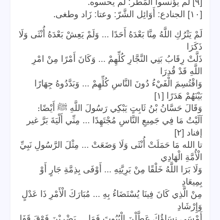
.
[٩] لم يؤنسوا الْمَطَر: لم يحسوه
.
[١٠] الجنادع: أَوَائِل الشَّرّ: وعتا: زَاد وطغى
لَمْ يَتْرُكِ اللَّهُ مِنَّا بَعْدَهُ أَحَدًا ... وَلَمْ يَعِشْ بَعْدَهُ أُنْثَى وَلَا
ذَكَرَا
ذَلَّتْ رِقَابُ بَنِي النَّجَّارِ كُلِّهِمْ ... وَكَانَ أَمْرًا مِنْ امْرِ
اللَّهِ قَدْ قُدِرَا
وَاقْتُسِمَ الْفَيْءُ دُونَ النَّاسِ كُلِّهِمْ ... وَبَدَّدُوهُ جِهَارًا
بَيْنَهُمْ هَدَرًا [١]
:
وَقَالَ حَسَّانُ بْنُ ثَابِتٍ يَبْكِي رَسُولَ اللَّهِ ﷺ أَيْضًا
آلَيْتُ مَا فِي جَمِيعِ النَّاسِ مُجْتَهِدًا ... مِنِّي أَلْيَةَ بَرَّ غير
إفناد [٢]
تا الله مَا حَمَلَتْ أُنْثَى وَلَا وَضَعَتْ ... مِثْلَ الرَّسُولِ نَبِيِّ
الْأُمَّةِ الْهَادِي
وَلَا بَرَا اللَّهُ خَلْقًا مِنْ بَرِيَّتِهِ ... أَوْفَى بِذِمَّةِ جَارٍ أَوْ
بِمِيعَادِ
مِنْ الَّذِي كَانَ فِينَا يُسْتَضَاءُ بِهِ ... مُبَارَكَ الْأَمْرِ ذَا عَدْلٍ
وَإِرْشَادِ
أَمْسَى نِسَاؤُكَ عَطَّلْنَ الْبُيُوتَ فَمَا ... يَضْرِبْنَ فَوْقَ قَفَا