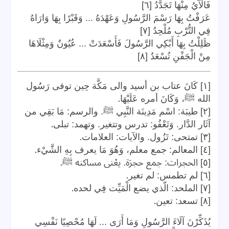
فَالْآيُ مِنْهَا تَجَدَّدُ [٦]
عَرَفْتُ بِهَا رَسْمَ الرَّسُولِ وَعَهْدَهُ ... وَقَبْرًا بِهَا وَارَاهُ
فِي التُّرْبِ مُلْحِدُ [٧]
ظَلِلْتُ بِهَا أَبْكِي الرَّسُولَ فَأَسْعَدَتْ ... عُيُونٌ وَمِثْلَاهَا
مِنْ الْجَفْنِ تُسْعَدُ [٨]
[١] كَانَ عتاب بن أسيد والى مَكَّة حِين توفى رَسُول
.
الله ﷺ، وَكَانَ أمره عَلَيْهَا
[٢] طيبَة: اسْم مَدِينَة النَّبِي ﷺ. والرسم: مَا بَقِي من
.
آثَار الدَّار. وَتَعْفُو: تدرس وتتغير. وتهمد: تبلى
.
[٣] تمتحى: تَزُول. والآيات: العلامات
.
[٤] المعالم: جمع معلم، وَهُوَ مَا يعرف بِهِ الشَّيْء
.
[٥] الحجرات: جمع حجرَة. يعْنى مساكنه ﷺ
.
[٦] لم تطمس: لم تغير
.
[٧] الملحد: الّذي يضع الْمَيِّت فِي لحده
.
[٨] تسعد: تعين
يُذَكِّرْنَ آلَاءَ الرَّسُولِ وَمَا أَرَى ... لَهَا مُحْصِيًا نَفْسِي