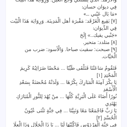
:
فِي ديوَان حسان
...»
«
مَا بَال عَيْني
[٧] بَقِيع الْغَرْقَد: مَقْبرَة أهل الْمَدِينَة. وَرِوَايَة هَذَا الْبَيْت
:
فِي الدِّيوَان
«
جَنْبي يقيك..» إِلَخ
.
[٨] متلدد: متحير
[٩] صبحت: سقيت صباحا. وَالْأسود: ضرب من
.
الْحَيَّات
فَتَقُومُ سَاعَتُنَا فَنَلْقَى طَيِّبًا ... مَحْضًا ضَرَائِبُهُ كَرِيمَ
الْمَحْتِدِ [١]
يَا بِكْرَ آمِنَةَ الْمَبَارِكَ بِكْرُهَا ... وَلَدَتْهُ مُحْصَنَةٌ بِسَعْدِ
الْأَسْعَدِ
نُورًا أَضَاءَ عَلَى الْبَرِيَّةِ كُلِّهَا ... منْ يُهْدَ لِلنُّورِ الْمُبَارَكِ
يَهْتَدِي
يَا رَبِّ فَاجْمَعْنَا مَعًا وَنَبِيَّنَا ... فِي جَنَّةٍ تَثْنَى عُيُونُ
الْحُسَّدِ [٢]
فِي جَنَّةِ الْفِرْدَوْسِ فَاكْتُبْهَا لَنَا ... يَا ذَا الْجَلَالِ وَذَا الْعلَا