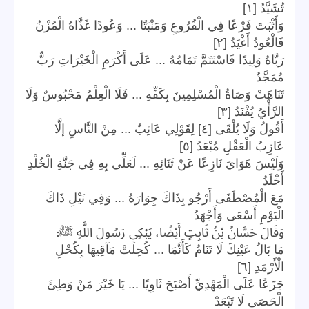
تُشَيَّدُ [١]
وَأَثْبَتَ فَرْعًا فِي الْفُرُوعِ وَمَنْبَتًا ... وَعُودًا غَذَّاهُ الْمُزْنُ
فَالْعُودُ أَغْيَدُ [٢]
رَبَّاهُ وَلِيدًا فَاسْتَتَمَّ تَمَامُهُ ... عَلَى أَكْرَمِ الْخَيْرَاتِ رَبٌّ
مُمَجَّدٌ
تَنَاهَتْ وَصَاةُ الْمُسْلِمِينَ بِكَفِّهِ ... فَلَا الْعِلْمُ مَحْبُوسٌ وَلَا
الرَّأْيُ يُفْنَدُ [٣]
أَقُولُ وَلَا يُلْقَى [٤] لِقَوْلِي عَائِبٌ ... مِنْ النَّاسِ إلَّا
عَازِبُ الْعَقْلِ مُبْعَدُ [٥]
وَلَيْسَ هَوَايَ نَازِعًا عَنْ ثَنَائِهِ ... لَعَلِّي بِهِ فِي جَنَّةِ الْخُلْدِ
أَخْلَدُ
مَعَ الْمُصْطَفَى أَرْجُو بِذَاكَ جِوَارَهُ ... وَفِي نَيْلِ ذَاكَ
الْيَوْمِ أَسْعَى وَأَجْهَدُ
:
وَقَالَ حَسَّانُ بْنُ ثَابِتٍ أَيْضًا، يَبْكِي رَسُولَ اللَّهِ ﷺ
مَا بَالُ عَيْنِكَ لَا تَنَامُ كَأَنَّمَا ... كُحِلَتْ مَآقِيهَا بِكُحْلِ
الْأَرْمَدِ [٦]
جَزَعًا عَلَى الْمَهْدِيِّ أَصْبَحَ ثَاوِيًا ... يَا خَيْرَ مَنْ وَطِئَ
الْحَصَى لَا تَبْعَدْ