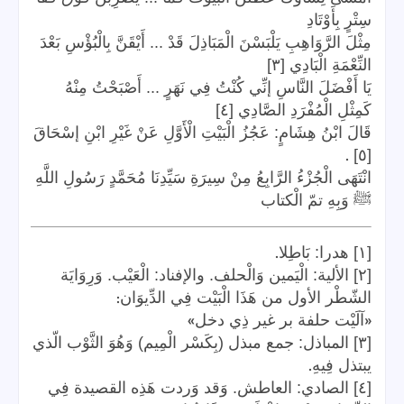
سِتْرٍ بِأَوْتَادِ
مِثْلَ الرَّوَاهِبِ يَلْبَسْنَ الْمَبَاذِلَ قَدْ ... أَيْقَنَّ بِالْبُؤْسِ بَعْدَ
النِّعْمَةِ الْبَادِي [٣]
يَا أَفْضَلَ النَّاسِ إنِّي كُنْتُ فِي نَهَرٍ ... أَصْبَحْتُ مِنْهُ
كَمِثْلِ الْمُفْرَدِ الصَّادِي [٤]
قَالَ ابْنُ هِشَامٍ: عَجُزُ الْبَيْتِ الْأَوَّلِ عَنْ غَيْرِ ابْنِ إسْحَاقَ
.
[٥]
انْتَهَى الْجُزْءُ الرَّابِعُ مِنْ سِيرَةِ سَيِّدِنَا مُحَمَّدٍ رَسُولِ اللَّهِ
ﷺ وَبِهِ تمّ الْكتاب
.
[١] هدرا: بَاطِلا
[٢] الألية: الْيَمين وَالْحلف. والإفناد: الْعَيْب. وَرِوَايَة
:
الشّطْر الأول من هَذَا الْبَيْت فِي الدِّيوَان
»
«
آلَيْت حلفة بر غير ذِي دخل
[٣] المباذل: جمع مبذل (بِكَسْر الْمِيم) وَهُوَ الثَّوْب الّذي
.
يبتذل فِيهِ
[٤] الصادي: العاطش. وَقد وَردت هَذِه القصيدة فِي