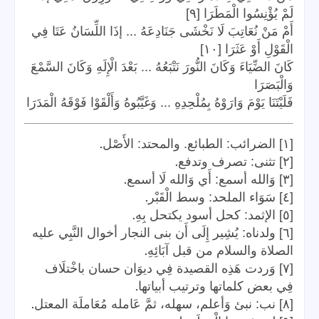
لَمْ يُؤْنِسُوا الْمَطَرَا [٩]
أَمْ مَنْ نُعَاتِبَ لَا نَخْشَى جَنَادِعَهُ ... إذَا اللِّسَانُ عَتَا فِي
الْقَوْلِ أَوْ عَثَرَا [١٠]
كَانَ الضِّيَاءَ وَكَانَ النُّورَ نَتْبَعُهُ ... بَعْدَ الْإِلَهِ وَكَانَ السَّمْعَ
وَالْبَصَرَا
فَلَيْتَنَا يَوْمَ وَارَوْهُ بِمُلْحِدِهِ ... وَغَيَّبُوهُ وَأَلْقَوْا فَوْقَهُ الْمَدَرَا
.
[١] الضرائب: الطبائع. والمحتد: الأَصْل
.
[٢] تثنى: تصرف وتدفع
.
[٣] وَالله أسمع: أَي وَالله لَا أسمع
.
[٤] سَوَاء الملحد: وسط الْقَبْر
.
[٥] الإثمد: كحل أسود يكتحل بِهِ
[٦] ولدناه: يُشِير إِلَى أَن بنى النجار أخوال النَّبِي عليه
.
الصلاة والسلام من قبل آبَائِهِ
[٧] وَردت هَذِه القصيدة فِي ديوَان حسان باخْتلَاف
.
فِي بعض كلماتها وترتيب أبياتها
.
[٨] نب: نبئ وَأعلم، سهله، ثمَّ عَامله مُعَاملَة المعتل