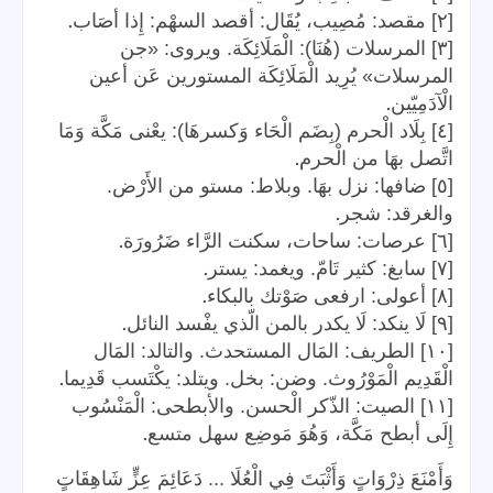
.
[٢] مقصد: مُصِيب، يُقَال: أقصد السهْم: إِذا أصَاب
[٣] المرسلات (هُنَا): الْمَلَائِكَة. ويروى: «جن
المرسلات» يُرِيد الْمَلَائِكَة المستورين عَن أعين
.
الْآدَمِيّين
[٤] بِلَاد الْحرم (بِضَم الْحَاء وَكسرهَا): يعْنى مَكَّة وَمَا
.
اتَّصل بهَا من الْحرم
[٥] ضافها: نزل بهَا. وبلاط: مستو من الأَرْض.
.
والغرقد: شجر
.
[٦] عرصات: ساحات، سكنت الرَّاء ضَرُورَة
.
[٧] سابغ: كثير تَامّ. ويغمد: يستر
.
[٨] أعولى: ارفعى صَوْتك بالبكاء
.
[٩] لَا ينكد: لَا يكدر بالمن الّذي يفْسد النائل
[١٠] الطريف: المَال المستحدث. والتالد: المَال
.
الْقَدِيم الْمَوْرُوث. وضن: بخل. ويتلد: يكْتَسب قَدِيما
[١١] الصيت: الذّكر الْحسن. والأبطحى: الْمَنْسُوب
.
إِلَى أبطح مَكَّة، وَهُوَ مَوضِع سهل متسع
وَأَمْنَعَ ذِرْوَاتٍ وَأَثْبَتَ فِي الْعُلَا ... دَعَائِمَ عِزٍّ شَاهِقَاتٍ