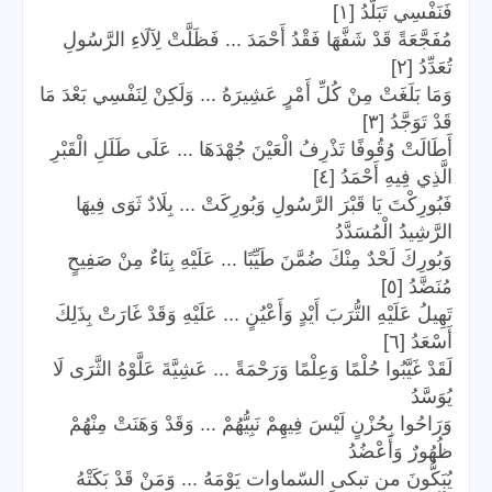
فَنَفْسِي تَبَلَّدُ [١]
مُفَجَّعَةً قَدْ شَفَّهَا فَقْدُ أَحْمَدَ ... فَظَلَّتْ لِآلَاءِ الرَّسُولِ
تُعَدِّدُ [٢]
وَمَا بَلَغَتْ مِنْ كُلِّ أَمْرٍ عَشِيرَهُ ... وَلَكِنْ لِنَفْسِي بَعْدَ مَا
قَدْ تَوَجَّدُ [٣]
أَطَالَتْ وُقُوفًا تَذْرِفُ الْعَيْنَ جُهْدَهَا ... عَلَى طَلَلِ الْقَبْرِ
الَّذِي فِيهِ أَحْمَدُ [٤]
فَبُورِكْتَ يَا قَبْرَ الرَّسُولِ وَبُورِكَتْ ... بِلَادٌ ثَوَى فِيهَا
الرَّشِيدُ الْمُسَدَّدُ
وَبُورِكَ لَحْدٌ مِنْكَ ضُمَّنَ طَيِّبًا ... عَلَيْهِ بِنَاءٌ مِنْ صَفِيحٍ
مُنَضَّدُ [٥]
تَهِيلُ عَلَيْهِ التُّرَبَ أَيْدٍ وَأَعْيُنٍ ... عَلَيْهِ وَقَدْ غَارَتْ بِذَلِكَ
أَسْعَدُ [٦]
لَقَدْ غَيَّبُوا حُلْمًا وَعِلْمًا وَرَحْمَةً ... عَشِيَّةَ عَلَّوْهُ الثَّرَى لَا
يُوَسَّدُ
وَرَاحُوا بِحُزْنٍ لَيْسَ فِيهِمْ نَبِيُّهُمْ ... وَقَدْ وَهَنَتْ مِنْهُمْ
ظُهُورٌ وَأَعْضُدُ
يُبَكُّونَ من تبكى السّماوات يَوْمَهُ ... وَمَنْ قَدْ بَكَتْهُ