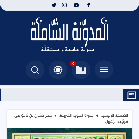
0
الصفحة الرئيسية
السيرة النبوية الشريفة
شِعْرُ حَسَّانَ بْنِ ثَابِتٍ فِي
مَرْثِيَّتِهِ الرَّسُولَ