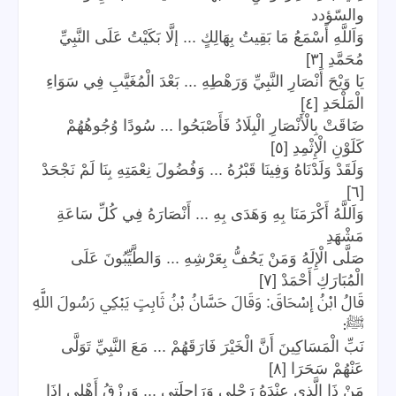
والسّؤدد
وَاَللَّهِ أَسْمَعُ مَا بَقِيتُ بِهَالِكٍ ... إلَّا بَكَيْتُ عَلَى النَّبِيِّ
مُحَمَّدِ [٣]
يَا وَيْحَ أَنْصَارِ النَّبِيِّ وَرَهْطِهِ ... بَعْدَ الْمُغَيَّبِ فِي سَوَاءِ
الْمَلْحَدِ [٤]
ضَاقَتْ بِالْأَنْصَارِ الْبِلَادُ فَأَصْبَحُوا ... سُودًا وُجُوهُهُمْ
كَلَوْنِ الْإِثْمِدِ [٥]
وَلَقَدْ وَلَدْنَاهُ وَفِينَا قَبْرُهُ ... وَفُضُولَ نِعْمَتِهِ بِنَا لَمْ نَجْحَدْ
[٦]
وَاَللَّهُ أَكْرَمَنَا بِهِ وَهَدَى بِهِ ... أَنْصَارَهُ فِي كُلِّ سَاعَةِ
مَشْهَدِ
صَلَّى الْإِلَهُ وَمَنْ يَحُفُّ بِعَرْشِهِ ... وَالطَّيِّبُونَ عَلَى
الْمُبَارَكِ أَحْمَدْ [٧]
قَالُ ابْنُ إسْحَاقَ: وَقَالَ حَسَّانُ بْنُ ثَابِتٍ يَبْكِي رَسُولَ اللَّهِ
:
ﷺ
نَبِّ الْمَسَاكِينَ أَنَّ الْخَيْرَ فَارَقَهُمْ ... مَعَ النَّبِيِّ تَوَلَّى
عَنْهُمْ سَحَرَا [٨]
مَنْ ذَا الَّذِي عِنْدَهُ رَحْلِي وَرَاحِلَتِي ... وَرِزْقُ أَهْلِي إذَا