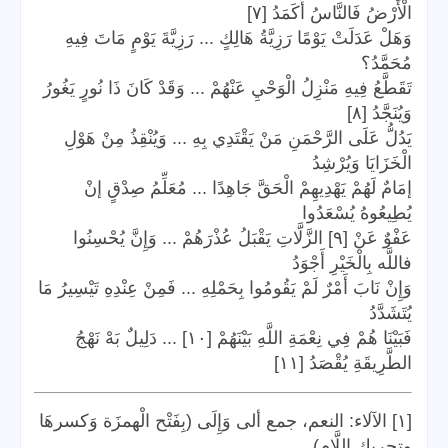
الْأَرْضُ فَالنَّاسُ أَكَمَدُ [٧]
وَهَلْ عَدَلَتْ يَوْمًا رَزِيَّةُ هَالِكٍ ... رَزِيَّةَ يَوْمٍ مَاتَ فِيهِ
مُحَمَّدُ؟
تَقَطَّعُ فِيهِ مَنْزِلُ الْوَحْيِ عَنْهُمْ ... وَقَدْ كَانَ ذَا نُورٍ يَغُورُ
وَيُنَجَّدُ [٨]
يَدُلُّ عَلَى الرَّحْمَنِ مَنْ يَقْتَدِي بِهِ ... وَيُنْقِذُ مِنْ هَوْلِ
الْخَزَايَا وَيُرْشِدُ
إمَامٌ لَهُمْ يَهْدِيهِمْ الْحَقَّ جَاهِدًا ... مُعَلِّمُ صِدْقٍ إنْ
يُطِيعُوهُ يُسْعَدُوا
عَفْوٌ عَنْ [٩] الزَّلَّاتِ يَقْبَلُ عُذْرَهُمْ ... وَإِنَّ يُحْسِنُوا
فاللَّه بِالْخَيْرِ أَجْوَدُ
وَإِنْ نَابَ أَمْرٌ لَمْ يَقُومُوا بِحَمْلِهِ ... فَمِنْ عِنْدِهِ تَيْسِيرُ مَا
يُتَشَدَّدُ
فَبَيْنَا هُمْ فِي نِعْمَةِ اللَّهِ بَيْنَهُمْ [١٠] ... دَلِيلٌ بَهْ نَهْجُ
الطَّرِيقَةِ يُقْصَدُ [١١]
[١] الآلاء: النعم، جمع ألى وَإِلَى (بِفَتْح الْهمزَة وَكسرهَا
.
وتحريك اللَّام)