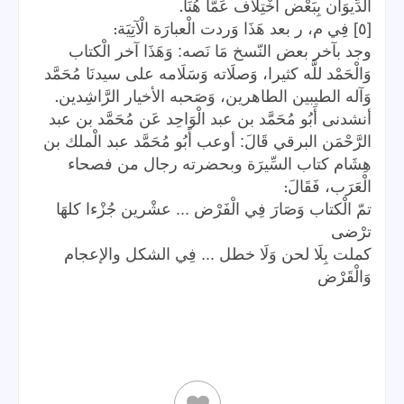
.
الدِّيوَان بِبَعْض اخْتِلَاف عَمَّا هُنَا
:
[٥] فِي م، ر بعد هَذَا وَردت الْعبارَة الْآتِيَة
وجد بآخر بعض النّسخ مَا نَصه: وَهَذَا آخر الْكتاب
وَالْحَمْد للَّه كثيرا، وَصلَاته وَسَلَامه على سيدنَا مُحَمَّد
.
وَآله الطيبين الطاهرين، وَصَحبه الأخيار الرَّاشِدين
أنشدنى أَبُو مُحَمَّد بن عبد الْوَاحِد عَن مُحَمَّد بن عبد
الرَّحْمَن البرقي قَالَ: أوعب أَبُو مُحَمَّد عبد الْملك بن
هِشَام كتاب السِّيرَة وبحضرته رجال من فصحاء
:
الْعَرَب، فَقَالَ
تمّ الْكتاب وَصَارَ فِي الْفَرْض ... عشْرين جُزْءا كلهَا
ترْضى
كملت بِلَا لحن وَلَا خطل ... فِي الشكل والإعجام
وَالْقَرْض