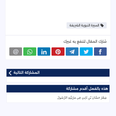
السيرة النبوية الشريفة
شارك المقال لتنفع به غيرك
المشاركة التالية
هذه بالفعل أقدم مشاركة
شِعْرُ حَسَّانَ بْنِ ثَابِتٍ فِي مَرْثِيَّتِهِ الرَّسُولَ