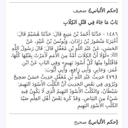
]:
[
حكم الألباني
ضعيف
بَابُ مَا جَاءَ فِي قَتْلِ الكِلَابِ
-
١٤٨٦
حَدَّثَنَا أَحْمَدُ بْنُ مَنِيعٍ قَالَ: حَدَّثَنَا هُشَيْمٌ قَالَ:
أَخْبَرَنَا مَنْصُورُ بْنُ زَاذَانَ، وَيُونُسُ بْنُ عُبَيْدٍ، عَنْ
الحَسَنِ، عَنْ عَبْدِ اللَّهِ بْنِ مُغَفَّلٍ قَالَ: قَالَ رَسُولُ اللَّهِ
ﷺ: «لَوْلَا أَنَّ الكِلَابَ أُمَّةٌ مِنَ الأُمَمِ لَأَمَرْتُ بِقَتْلِهَا كُلِّهَا،
فَاقْتُلُوا مِنْهَا كُلَّ أَسْوَدَ بَهِيمٍ» وَفِي البَابِ عَنْ ابْنِ
عُمَرَ، وَجَابِرٍ، وَأَبِي رَافِعٍ، وَأَبِي أَيُّوبَ:
⦗
٧٩
⦘
حَدِيثُ
عَبْدِ
اللَّهِ
بْنِ
مُغَفَّلٍ
حَدِيثٌ
حَسَنٌ
صَحِيحٌ
وَيُرْوَى
فِي
بَعْضِ
الحَدِيثِ
أ
َنَّ الكَلْبَ الأَسْوَدَ البَهِيمَ:
شَيْطَانٌ، وَالكَلْبُ الأَسْوَدُ البَهِيمُ الَّذِي لَا يَكُونُ فِيهِ
شَيْءٌ مِنَ البَيَاضِ، وَقَدْ كَرِهَ بَعْضُ أَهْلِ العِلْمِ صَيْدَ
الكَلْبِ الأَسْوَدِ البَهِيمِ
]:
[
حكم الألباني
صحيح