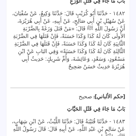
بَابُ مَا جَاءَ فِي قَتْلِ الوَزَغِ
-
١٤٨٢
حَدَّثَنَا أَبُو كُرَيْبٍ قَالَ: حَدَّثَنَا وَكِيعٌ، عَنْ سُفْيَانَ،
عَنْ سُهَيْلِ بْنِ أَبِي صَالِحٍ، عَنْ أَبِيهِ، عَنْ أَبِي هُرَيْرَةَ،
أَنَّ رَسُولَ اللَّهِ ﷺ قَالَ: «مَنْ قَتَلَ وَزَغَةً بِالضَّرْبَةِ
الأُولَى كَانَ لَهُ كَذَا وَكَذَا حَسَنَةً، فَإِنْ قَتَلَهَا فِي الضَّرْبَةِ
الثَّانِيَةِ كَانَ لَهُ كَذَا وَكَذَا حَسَنَةً، فَإِنْ قَتَلَهَا فِي الضَّرْبَةِ
الثَّالِثَةِ كَانَ لَهُ كَذَا وَكَذَا حَسَنَةً» وَفِي البَابِ عَنْ ابْنِ
مَسْعُودٍ، وَسَعْدٍ، وَعَائِشَةَ، وَأُمِّ شَرِيكٍ: حَدِيثُ أَبِي
هُرَيْرَةَ حَدِيثٌ حَسَنٌ صَحِيحٌ
]:
[
حكم الألباني
صحيح
بَابُ مَا جَاءَ فِي قَتْلِ الحَيَّاتِ
-
١٤٨٣
حَدَّثَنَا قُتَيْبَةُ قَالَ: حَدَّثَنَا اللَّيْثُ، عَنْ ابْنِ شِهَابٍ،
عَنْ سَالِمِ بْنِ عَبْدِ اللَّهِ، عَنْ أَبِيهِ قَالَ: قَالَ رَسُولُ اللَّهِ