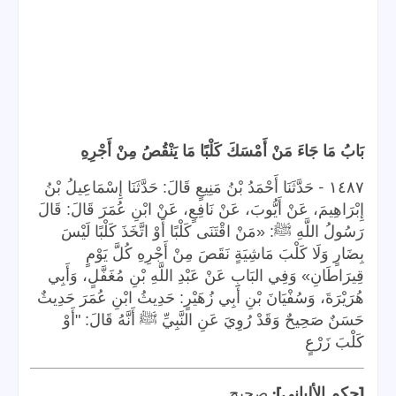
بَابُ مَا جَاءَ مَنْ أَمْسَكَ كَلْبًا مَا يَنْقُصُ مِنْ أَجْرِهِ
-
١٤٨٧
حَدَّثَنَا أَحْمَدُ بْنُ مَنِيعٍ قَالَ: حَدَّثَنَا إِسْمَاعِيلُ بْنُ
إِبْرَاهِيمَ، عَنْ أَيُّوبَ، عَنْ نَافِعٍ، عَنْ ابْنِ عُمَرَ قَالَ: قَالَ
رَسُولُ اللَّهِ ﷺ: «مَنْ اقْتَنَى كَلْبًا أَوْ اتَّخَذَ كَلْبًا لَيْسَ
بِضَارٍ وَلَا كَلْبَ مَاشِيَةٍ نَقَصَ مِنْ أَجْرِهِ كُلَّ يَوْمٍ
قِيرَاطَانِ» وَفِي البَابِ عَنْ عَبْدِ اللَّهِ بْنِ مُغَفَّلٍ، وَأَبِي
هُرَيْرَةَ، وَسُفْيَانَ بْنِ أَبِي زُهَيْرٍ: حَدِيثُ ابْنِ عُمَرَ حَدِيثٌ
حَسَنٌ صَحِيحٌ وَقَدْ رُوِيَ عَنِ النَّبِيِّ ﷺ أَنَّهُ قَالَ: "أَوْ
كَلْبَ زَرْعٍ
]:
[
حكم الألباني
صحيح