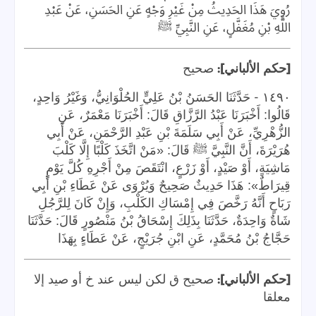
رُوِيَ هَذَا الحَدِيثُ مِنْ غَيْرِ وَجْهٍ عَنِ الحَسَنِ، عَنْ عَبْدِ
اللَّهِ بْنِ مُغَفَّلٍ، عَنِ النَّبِيِّ ﷺ
]:
[
حكم الألباني
صحيح
-
١٤٩٠
حَدَّثَنَا الحَسَنُ بْنُ عَلِيٍّ الحُلْوَانِيُّ، وَغَيْرُ وَاحِدٍ،
قَالُوا: أَخْبَرَنَا عَبْدُ الرَّزَّاقِ قَالَ: أَخْبَرَنَا مَعْمَرٌ، عَنِ
الزُّهْرِيِّ، عَنْ أَبِي سَلَمَةَ بْنِ عَبْدِ الرَّحْمَنِ، عَنْ أَبِي
هُرَيْرَةَ، أَنَّ النَّبِيَّ ﷺ قَالَ: «مَنْ اتَّخَذَ كَلْبًا إِلَّا كَلْبَ
مَاشِيَةٍ، أَوْ صَيْدٍ، أَوْ زَرْعٍ، انْتَقَصَ مِنْ أَجْرِهِ كُلَّ يَوْمٍ
قِيرَاطٌ»: هَذَا حَدِيثٌ صَحِيحٌ وَيُرْوَى عَنْ عَطَاءِ بْنِ أَبِي
رَبَاحٍ أَنَّهُ رَخَّصَ فِي إِمْسَاكِ الكَلْبِ، وَإِنْ كَانَ لِلرَّجُلِ
شَاةٌ وَاحِدَةٌ، حَدَّثَنَا بِذَلِكَ إِسْحَاقُ بْنُ مَنْصُورٍ قَالَ: حَدَّثَنَا
حَجَّاجُ بْنُ مُحَمَّدٍ، عَنِ ابْنِ جُرَيْجٍ، عَنْ عَطَاءٍ بِهَذَا
]:
[
حكم الألباني
صحيح ق لكن ليس عند خ أو صيد إلا
معلقا