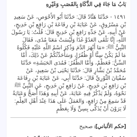
بَابُ مَا جَاءَ فِي الذَّكَاةِ بِالقَصَبِ وَغَيْرِهِ
-
١٤٩١
حَدَّثَنَا هَنَّادٌ قَالَ: حَدَّثَنَا أَبُو الأَحْوَصِ، عَنْ سَعِيدِ
بْنِ مَسْرُوقٍ، عَنْ عَبَايَةَ بْنِ رِفَاعَةَ بْنِ رَافِعِ بْنِ خَدِيجٍ،
عَنْ أَبِيهِ، عَنْ جَدِّهِ رَافِعِ بْنِ خَدِيجٍ قَالَ: قُلْتُ: يَا رَسُولَ
اللَّهِ، إِنَّا نَلْقَى العَدُوَّ غَدًا وَلَيْسَتْ مَعَنَا مُدًى، فَقَالَ
النَّبِيُّ ﷺ: «مَا أَنْهَرَ الدَّمَ وَذُكِرَ اسْمُ اللَّهِ عَلَيْهِ فَكُلُوهُ
مَا لَمْ يَكُنْ سِنًّا أَوْ ظُفُرًا، وَسَأُحَدِّثُكُمْ عَنْ ذَلِكَ، أَمَّا
السِّنُّ: فَعَظْمٌ، وَأَمَّا الظُّفُرُ: فَمُدَى الحَبَشَةِ» حَدَّثَنَا
مُحَمَّدُ بْنُ بَشَّارٍ قَالَ: حَدَّثَنَا يَحْيَى بْنُ سَعِيدٍ، عَنْ
سُفْيَانَ الثَّوْرِيِّ قَالَ: حَدَّثَنَا أَبِي، عَنْ عَبَايَةَ بْنِ رِفَاعَةَ
بْنِ رَافِعِ بْنِ خَدِيجٍ، عَنْ رَافِعِ بْنِ خَدِيجٍ، عَنِ النَّبِيِّ ﷺ
نَحْوَهُ، وَلَمْ يَذْكُرْ فِيهِ عَبَايَةَ، عَنْ أَبِيهِ وَهَذَا أَصَحُّ وَعَبَايَةُ
قَدْ سَمِعَ مِنْ رَافِعٍ، وَالعَمَلُ عَلَى هَذَا عِنْدَ أَهْلِ العِلْمِ:
لَا يَرَوْنَ أَنْ يُذَكَّى بِسِنٍّ وَلَا بِعَظْمٍ
]:
[
حكم الألباني
صحيح