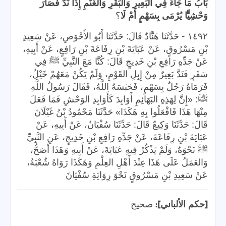
بَابُ مَا جَاءَ فِي البَعِيرِ وَالبَقَرِ وَالغَنَمِ إِذَا نَدَّ فَصَارَ
وَحْشِيًّا يُرْمَى بِسَهْمٍ أَمْ لَا
؟
-
١٤٩٢
حَدَّثَنَا هَنَّادٌ قَالَ: حَدَّثَنَا أَبُو الأَحْوَصِ، عَنْ سَعِيدِ
بْنِ مَسْرُوقٍ، عَنْ عَبَايَةَ بْنِ رِفَاعَةَ بْنِ رَافِعٍ، عَنْ أَبِيهِ،
عَنْ جَدِّهِ رَافِعِ بْنِ خَدِيجٍ قَالَ: كُنَّا مَعَ النَّبِيِّ ﷺ فِي
سَفَرٍ فَنَدَّ بَعِيرٌ مِنْ إِبِلِ القَوْمِ، وَلَمْ يَكُنْ مَعَهُمْ خَيْلٌ،
فَرَمَاهُ رَجُلٌ بِسَهْمٍ، فَحَبَسَهُ اللَّهُ، فَقَالَ رَسُولُ اللَّهِ
ﷺ: «إِنَّ لِهَذِهِ البَهَائِمِ أَوَابِدَ كَأَوَابِدِ الوَحْشِ فَمَا فَعَلَ
مِنْهَا هَذَا فَافْعَلُوا بِهِ هَكَذَا» حَدَّثَنَا مَحْمُودُ بْنُ غَيْلَانَ
قَالَ: حَدَّثَنَا وَكِيعٌ قَالَ: حَدَّثَنَا سُفْيَانُ، عَنْ أَبِيهِ، عَنْ
عَبَايَةَ بْنِ رِفَاعَةَ، عَنْ جَدِّهِ رَافِعِ بْنِ خَدِيجٍ، عَنِ النَّبِيِّ
ﷺ نَحْوَهُ، وَلَمْ يَذْكُرْ فِيهِ عَبَايَةَ، عَنْ أَبِيهِ وَهَذَا أَصَحُّ،
وَالعَمَلُ عَلَى هَذَا عِنْدَ أَهْلِ العِلْمِ وَهَكَذَا رَوَاهُ شُعْبَةُ،
عَنْ سَعِيدِ بْنِ مَسْرُوقٍ نَحْوَ رِوَايَةِ سُفْيَانَ
]:
[
حكم الألباني
صحيح