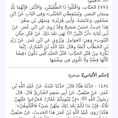
ﷺ: «اقْتُلُوا
⦗
٧٧
⦘
الحَيَّاتِ،
وَاقْتُلُوا
ذَا
الطُّفْيَتَيْنِ،
وَالأَبْتَرَ،
فَإِنَّهُمَا
يَلْتَ
مِسَانِ
البَصَرَ،
وَيُسْقِطَانِ
الحُبْلَى»
وَفِي
البَابِ
عَنْ
ابْنِ
مَسْعُودٍ،
وَعَائِشَةَ،
وَأَبِي
هُرَيْرَةَ،
وَسَهْلِ
بْنِ
سَعْدٍ
:
هَذَا
حَدِيثٌ
حَسَنٌ
صَحِيحٌ
وَقَدْ
رُوِيَ
عَنِ
ابْنِ
عُمَرَ،
عَنْ
أَبِي
لُبَابَةَ
«أَنَّ
النَّبِيَّ
ﷺ
نَهَى
بَعْدَ
ذَلِكَ
عَنْ
قَتْلِ
جِنَّانِ
البُيُوتِ» وَهِيَ: العَوَامِرُ. وَيُرْوَى عَنِ ابْنِ عُمَرَ، عَنْ زَيْدِ
بْنِ الخَطَّابِ أَيْضًا وقَالَ عَبْدُ اللَّهِ بْنُ المُبَارَكِ: إِنَّمَا
يُكْرَهُ مِنْ قَتْلِ الحَيَّاتِ: قَتْلُ الحَيَّةِ الَّتِي تَكُونُ دَقِيقَةً
كَأَنَّهَا فِضَّةٌ وَلَا تَلْتَوِي فِي مِشْيَتِهَا
]:
[
حكم الألباني
صحيح
-
١٤٨٤
حَدَّثَنَا هَنَّادٌ قَالَ: حَدَّثَنَا عَبْدَةُ، عَنْ عُبَيْدِ اللَّهِ بْنِ
عُمَرَ، عَنْ صَيْفِيٍّ، عَنْ أَبِي سَعِيدٍ الخُدْرِيِّ قَالَ: قَالَ
رَسُولُ اللَّهِ ﷺ: «إِنَّ لِبُيُوتِكُمْ عُمَّارًا، فَحَرِّجُوا عَلَيْهِنَّ
ثَلَاثًا، فَإِنْ بَدَا لَكُمْ بَعْدَ ذَلِكَ مِنْهُنَّ شَيْءٌ فَاقْتُلُوهُنَّ»:
هَكَذَا رَوَى عُبَيْدُ اللَّهِ بْنُ عُمَرَ هَذَا الحَدِيثَ، عَنْ صَيْفِيٍّ،