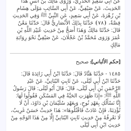
عَنْ أَبِي سَعِيدٍ الخُدْرِيِّ، وَرَوَى مَالِكُ بْنُ أَنَسٍ هَذَا
الحَدِيثَ، عَنْ صَيْفِيٍّ، عَنْ أَبِي السَّائِبِ مَوْلَى هِشَامِ
بْنِ زُهْرَةَ، عَنْ أَبِي سَعِيدٍ، عَنِ النَّبِيِّ ﷺ وَفِي الحَدِيثِ
قِصَّةٌ،
⦗
٧٨
⦘
حَدَّثَنَا
بِذَلِكَ
الأَنْصَارِيُّ
قَالَ
:
حَدّ
َثَنَا مَعْنٌ
قَالَ: حَدَّثَنَا مَالِكٌ وَهَذَا أَصَحُّ مِنْ حَدِيثِ عُبَيْدِ اللَّهِ بْنِ
عُمَرَ وَرَوَى مُحَمَّدُ بْنُ عَجْلَانَ، عَنْ صَيْفِيٍّ نَحْوَ رِوَايَةِ
مَالِكٍ
]:
[
حكم الألباني
صحيح
-
١٤٨٥
حَدَّثَنَا هَنَّادٌ قَالَ: حَدَّثَنَا ابْنُ أَبِي زَائِدَةَ قَالَ:
حَدَّثَنَا ابْنُ أَبِي لَيْلَى، عَنْ ثَابِتٍ البُنَانِيِّ، عَنْ عَبْدِ
الرَّحْمَنِ بْنِ أَبِي لَيْلَى، قَالَ: قَالَ أَبُو لَيْلَى: قَالَ رَسُولُ
اللَّهِ ﷺ: «إِذَا ظَهَرَتِ الحَيَّةُ فِي المَسْكَنِ فَقُولُوا لَهَا:
إِنَّا نَسْأَلُكِ بِعَهْدِ نُوحٍ، وَبِعَهْدِ سُلَيْمَانَ بْنِ دَاوُدَ، أَنْ لَا
تُؤْذِيَنَا، فَإِنْ عَادَتْ فَاقْتُلُوهَا»: هَذَا حَدِيثٌ حَسَنٌ غَرِيبٌ،
لَا نَعْرِفُهُ مِنْ حَدِيثِ ثَابِتٍ البُنَانِيِّ إِلَّا مِنْ هَذَا الوَجْهِ مِنْ
حَدِيثِ ابْنِ أَبِي لَيْلَى