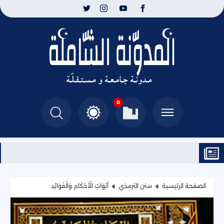
0
الصفحة الرئيسية
سنن الترمذي
أَبْوَابُ الْأَحْكَامِ وَالْفَوَائِدِ