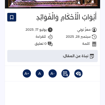
أَبْوَابُ الْأَحْكَامِ وَالْفَوَائِدِ
معزّ نوني
يوليو 17, 2025
سبتمبر 28, 2025
للقراءة
كلمة
0 تعليق
نبذة عن المقال:
+A
A
-A