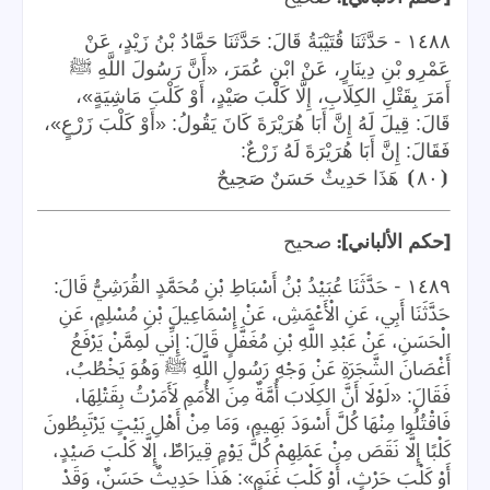
-
١٤٨٨
حَدَّثَنَا قُتَيْبَةُ قَالَ: حَدَّثَنَا حَمَّادُ بْنُ زَيْدٍ، عَنْ
عَمْرِو بْنِ دِينَارٍ، عَنْ ابْنِ عُمَرَ، «أَنَّ رَسُولَ اللَّهِ ﷺ
أَمَرَ بِقَتْلِ الكِلَابِ، إِلَّا كَلْبَ صَيْدٍ، أَوْ كَلْبَ مَاشِيَةٍ»،
قَالَ: قِيلَ لَهُ إِنَّ أَبَا هُرَيْرَةَ كَانَ يَقُولُ: «أَوْ كَلْبَ زَرْعٍ»،
فَقَالَ: إِنَّ أَبَا هُرَيْرَةَ لَهُ زَرْعٌ:
⦗
٨٠
⦘
هَذَا
حَدِيثٌ
حَسَنٌ
صَحِيحٌ
]:
[
حكم الألباني
صحيح
-
١٤٨٩
حَدَّثَنَا عُبَيْدُ بْنُ أَسْبَاطِ بْنِ مُحَمَّدٍ القُرَشِيُّ قَالَ:
حَدَّثَنَا أَبِي، عَنِ الْأَعْمَشِ، عَنْ إِسْمَاعِيلَ بْنِ مُسْلِمٍ، عَنِ
الْحَسَنِ، عَنْ عَبْدِ اللَّهِ بْنِ مُغَفَّلٍ قَالَ: إِنِّي لَمِمَّنْ يَرْفَعُ
أَغْصَانَ الشَّجَرَةِ عَنْ وَجْهِ رَسُولِ اللَّهِ ﷺ وَهُوَ يَخْطُبُ،
فَقَالَ: «لَوْلَا أَنَّ الكِلَابَ أُمَّةٌ مِنَ الأُمَمِ لَأَمَرْتُ بِقَتْلِهَا،
فَاقْتُلُوا مِنْهَا كُلَّ أَسْوَدَ بَهِيمٍ، وَمَا مِنْ أَهْلِ بَيْتٍ يَرْتَبِطُونَ
كَلْبًا إِلَّا نَقَصَ مِنْ عَمَلِهِمْ كُلَّ يَوْمٍ قِيرَاطٌ، إِلَّا كَلْبَ صَيْدٍ،
أَوْ كَلْبَ حَرْثٍ، أَوْ كَلْبَ غَنَمٍ»: هَذَا حَدِيثٌ حَسَنٌ، وَقَدْ