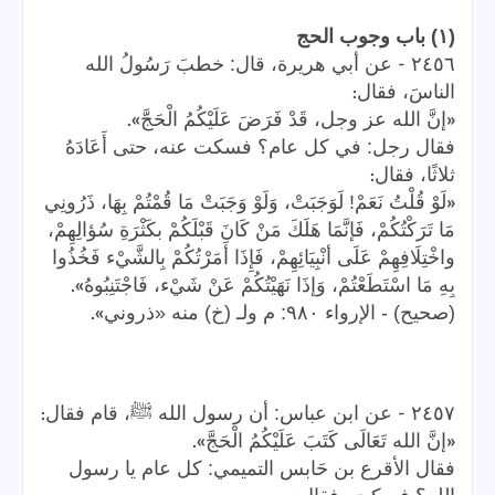
(١) باب وجوب الحج
-
٢٤٥٦
عن أبي هريرة، قال: خطبَ رَسُولُ الله
:
الناسَ، فقال
».
«
إنَّ الله عز وجل، قَدْ فَرَضَ عَلَيْكُمُ الْحَجَّ
فقال رجل: في كل عام؟ فسكت عنه، حتى أَعَادَهُ
:
ثلاثًا، فقال
«
لَوْ قُلْتُ نَعَمْ! لَوَجَبَتْ، وَلَوْ وَجَبَتْ مَا قُمْتُمْ بِهَا، ذَرُونِي
مَا تَرَكْتُكُمْ، فَإنَّمَا هَلَكَ مَنْ كَانَ قَبْلَكُمْ بكَثْرَةِ سُؤالِهِمْ،
واخْتِلَافِهِمْ عَلَى أنْبِيَائِهِمْ، فَإِذَا أَمَرْتُكُمْ بِالشَّيْء فَخُذُوا
».
بِهِ مَا اسْتَطَعْتُمْ، وَإذَا نَهَيْتُكُمْ عَنْ شَيْء، فَاجْتَنِبُوهُ
».
(صحيح) - الإرواء ٩٨٠: م ولـ (خ) منه «ذروني
:
-
٢٤٥٧
عن ابن عباس: أن رسول الله ﷺ، قام فقال
».
«
إنَّ الله تَعَالَى كَتَبَ عَلَيْكُمُ الْحَجَّ
فقال الأقرع بن حَابس التميمي: كل عام يا رسول