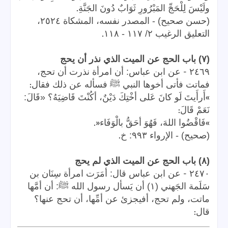
.
ولَيْسَ لِلْحَجِّ المَبْرُورِ ثَوَابٌ دُونَ الجَنَّةِ
(حسن صحيح) - المصدر نفسه، المشكاة ٢٥٢٤،
.
التعليق الرغيب ٢/ ١١٧ - ١١٨
(٧) باب الحج عن الميت الذي نذر أن يحج
-
٢٤٦٩
عن ابن عباس: أن امرأة نذرت أن تحج،
:
فماتت فأتى أخوها النبي ﷺ فسأله عن ذلك فقال
»
أَرأَيتَ لَو كانَ عَلى أخْتِكَ دَيْنٌ، أكُنْتَ قَاضِيَهُ؟ «قَالَ:
:
نَعَمْ قَالَ
«.
»
فَاقْضُوا اللهَ، فَهُوَ أحَقُّ بالْوَفَاء
.
(صحيح) - الإرواء ٩٩٣: خ
(٨) باب الحج عن الميت الذي لم يحج
-
٢٤٧٠
عن ابن عباس قال: أمَرَت امرأة سِنَان بن
سَلَمة الجَهني (١) أن يَسأل رسول الله ﷺ: أن أمَّها
ماتت، ولم تحج، أفيجزئ عن أمِّها، أن تحج عنها؟
:
قال