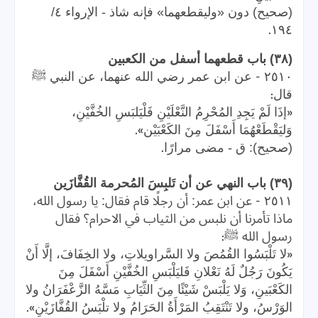
(صحيح) دون «وليقطعهما» فإنه شاذ - الإرواء ٤/
.
١٩٤
(٣٨) باب قطعهما أسفل من الكعبين
-
٢٥١٠
عن ابن عمر رضي الله عنهما، عن النبي ﷺ
:
قال
«
إذَا لَمْ يَجِدِ المُحْرِمُ النَّعْلَيْنِ فَلْيَلبَسِ الخُفَّيْنِ،
».
وَليَقْطَعْهُمَا أَسْفَلَ مِنَ الكَعْبَيْن
.
(صحيح): ق - مضى مرارًا
(٣٩) باب النهي عن أن تَلبِسَ المُحرمة القُفَّازَين
-
٢٥١١
عن ابن عمر: أن رجلًا قام فقال: يا رسول الله،
ماذا تأمرنا أن نلبس من الثياب في الاحرام؟ فقال
:
رسول الله ﷺ
«
لا تَلْبَسُوا القُمُصَ ولا السَّراويلاتِ، ولا الخِفَافَ، إلَّا أَنْ
يَكُونَ رَجُلٌ لَهُ نَعْلانِ فَليَلْبَسِ الخُفَّيْنِ أَسْفَلَ مِنَ
الكَعْبَينِ، وَلا يَلْبَسْ شَيْئًا مِنَ الثِّيَابِ مَسَّهُ الزَّعْفَرَانُ ولا
».
الوَرْسُ، ولا تَنْتَقِبُ المَرْأَةُ الحَرَامُ ولا تلْبَسُ القُفَّازَيْنِ