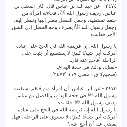
-
٢٤٧٤
عن عبد الله بن عباس قال: كان الفضل بن
عباس، رديف رسول الله ﷺ، فجاءته امرأة من
خثعم تستفتيه، وجعل الفضل ينظر إليها وتنظر إليه،
وجعل رسول الله ﷺ يصرف وجه الفضل إلى الشق
:
الآخر فقالت
يا رسول الله، إن فريضة الله في الحج على عباده
أدركت أبي شيخًا كبيرًا لا يستطيع أن يثبت على
:
الراحلة أفأحج عنه قال
.
«
نَعَمْ»، وذلك في حجة الوداع
.
(صحيح): ق - مضى ١١٧ [٢٤٧٢]
-
٢٤٧٥
عن ابن عباس: أن امرأة من خَثعَم استفتت
رسول الله ﷺ في حجة الوداع، والفضل بن عباس
:
رديف رسول الله ﷺ: فقالت
يا رسول الله إن فريضة الله في الحج على عباده،
أدركت أبي شيخًا كبيرًا، لا يستوي على الراحلة، فهل
يقضي عنه أن أحج عنه؟