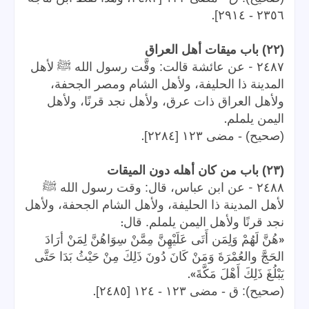
.
٢٣٥٦ - ٢٩١٤]
(٢٢) باب ميقات أهل العراق
-
٢٤٨٧
عن عائشة قالت: وقَّت رسول الله ﷺ لأهل
المدينة ذا الحليفة، ولأهل الشام ومصر الجحفة،
ولأهل العراق ذات عرق، ولأهل نجد قرنًا، ولأهل
.
اليمن يلملم
.
(صحيح) - مضى ١٢٣ [٢٢٨٤]
(٢٣) باب من كان أهله دون الميقات
-
٢٤٨٨
عن ابن عباس، قال: وقت رسول الله ﷺ
لأهل المدينة ذا الحليفة، ولأهل الشام الجحفة، ولأهل
:
نجد قرنًا ولأهل اليمن يلملم. قال
«
هُنَّ لَهُمْ وَلِمَن أَتَى عَلَيْهِنَّ مِمَّنْ سِوَاهُنَّ لِمَنْ أرَادَ
الحَجَّ والعُمْرَةَ وَمَنْ كَانَ دُونَ ذَلِكَ مِنْ حَيْثُ بَدَا حَتَّى
».
يَبْلُغَ ذَلِكَ أَهْلَ مَكَّةَ
.
(صحيح): ق - مضى ١٢٣ - ١٢٤ [٢٤٨٥]