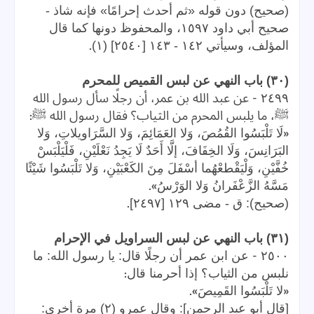
(صحيح) دون قوله «ثم أحدث إحرامًا» فإنه شاذ -
صحيح أبي داود ١٥٩٧، والمحفوظ دونها كما قال
.
المؤلف، وسيأتي ١٤٢ - ١٤٣ [٢٥٤٠] (١)
(٣٠) باب النهي عن لبس القميص للمحرم
-
٢٤٩٩
عن عبد الله بن عمر، أن رجلًا سأل رسول الله
:
ﷺ، ما يلبس المحرم من الثياب؟ فقال رسول الله ﷺ
«
لَا تَلْبَسُوا القُمُصَ، وَلا العَمَائِمَ، وَلا السَّرَاويلاتِ، وَلا
البَرَانِسَ، وَلَا الخِفَافَ، إلَّا أَحَدٌ لَا يَجِدُ نَعْلَيْنِ، فَلْيَلْبَسْ
خُفَّيْنِ، وَلْيَقْطعْهُما أسْفَلَ مِنَ الكَعْبَيْنِ، وَلا تَلْبَسُوا شَيْئًا
».
مَسَّهُ الزَّعْفَرانُ وَلا الوَرْسُ
.
(صحيح): ق - مضى ١٢٩ [٢٤٩٧]
(٣١) باب النهي عن لبس السراويل في الإحرام
-
٢٥٠٠
عن ابن عمر أن رجلًا قال: يا رسول الله: ما
:
نلبس من الثياب؟ إذا أحرمنا قال
».
«
لا تَلْبَسُوا القَمِيصَ
[قال أبو عبد الرحمن]: وقال عمرو (٢) مرة أخرى: