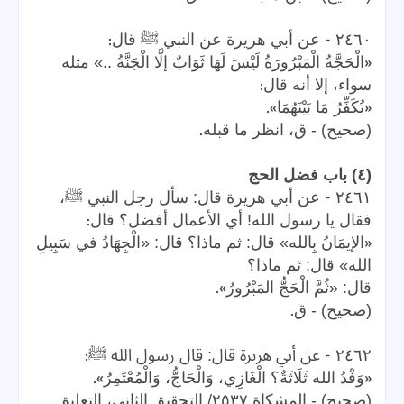
:
-
٢٤٦٠
عن أبي هريرة عن النبي ﷺ قال
«
الْحَجَّةُ الْمَبْرُورَةُ لَيْسَ لَهَا ثَوَابٌ إلَّا الْجَنَّةُ ..» مثله
:
سواء، إلا أنه قال
».
«
تُكَفِّرُ مَا بَيْنَهُمَا
.
(صحيح) - ق، انظر ما قبله
(٤) باب فضل الحج
-
٢٤٦١
عن أبي هريرة قال: سأل رجل النبي ﷺ،
:
فقال يا رسول الله! أي الأعمال أفضل؟ قال
«
الإيمَانُ بِالله» قال: ثم ماذا؟ قال: «الْجِهَادُ في سَبِيلِ
الله» قال: ثم ماذا؟
».
قال: «ثُمَّ الْحَجُّ المَبْرُورُ
.
(صحيح) - ق
:
-
٢٤٦٢
عن أبي هريرة قال: قال رسول الله ﷺ
».
«
وَفْدُ الله ثَلَاثَةٌ؟ الْغَازِي، وَالْحَاجُّ، وَالْمُعْتَمِرُ
(صحيح) - المشكاة ٢٥٣٧/ التحقيق الثاني، التعليق