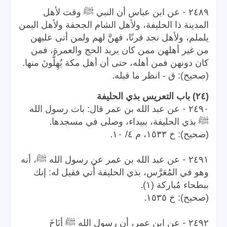
-
٢٤٨٩
عن ابن عباس أن النبي ﷺ وقت لأهل
المدينة ذا الحليفة، ولأهل الشام الجحفة ولأهل اليمن
يلملم، ولأهل نجد قرنًا، فهنَّ لهم ولمن أتى عليهن
من غير أهلهن ممن كان يريد الحج والعمرة، فمن
.
كان دونهن فمن أهله، حتى أن أهل مكة يُهِلُّونَ منها
.
(صحيح): ق - انظر ما قبله
(٢٤) باب التعريس بذي الحليفة
-
٢٤٩٠
عن عبد الله بن عمر قال: بات رسول الله
.
ﷺ بذي الحليفة، ببيداء، وصلى في مسجدها
.
(صحيح): خ ١٥٣٣، م ٤/ ١٠
-
٢٤٩١
عن عبد الله بن عمر عن رسول الله ﷺ، أنه
وهو في المُعَرَّس، بذي الحليفة أُتي فقيل له: إنك
.
ببطحاء مُباركة (١)
.
(صحيح): خ ١٥٣٥
-
٢٤٩٢
عن ابن عمر، أن رسول الله ﷺ أنَاخَ