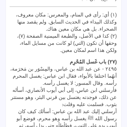
(١) أي: رأى في المنام، والمعرس: مكان معروف،
وكذلك البيداء في الحديث السابق. ولم يقصد منها
.
الصحراء. بل هي مكان معين هناك
(٢) كذا في الأصل، والطبعة الميمنية الصفحة (٧)،
وحقها أن تكون (التي) لو كانت من مسايل الماء،
.
ولكن هذا اسم لمكان معين
(٢٧) باب غَسل المُحْرِم
-
٢٤٩٥
عن عبد الله بن عباس، والمِسْوَر بن مَخرَمة،
أنهُما اختلفا بالأبواء، فقال ابن عباس: يغسل المحرم
.
رأسه. وقال المسور: لا يغسل رأسه
فأرسلني ابن عباس، إلى أبي أيوب الأنصاري، أسأله
عن ذلك، فوجدته يغتسل بين قرني البئر، وهو مستتر
:
بثوب. فسلمت عليه وقلت
أرسلني إليك عبد الله بن عباس: أسألك كيف كان
رسول الله ﷺ يغسل رأسه وهو محرم، فوضع أبو
أيوب يده على الثوب، فطأطأه حتى بدا رأسه، ثم