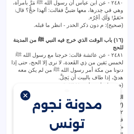
-
٢٤٨٠
عن ابن عباس أن رسول الله ﷺ مَرَّ بامرأة،
:
وهي في خِدرها، معها صَبيٌّ فقالت: ألهذا حجٌّ؟ قال
».
«
نَعَمْ! وَلَكِ أجْرٌ
.
(صحيح): م دون ذكر الخدر - انظر ما قبله
(١٦) باب الوقت الذي خرج فيه النبي ﷺ من المدينة
للحج
-
٢٤٨١
عن عائشة قالت: خرجنا مع رسول الله ﷺ
لخمس بَقين من ذِي القَعدة، لا نرى إلا الحج، حتى إذا
دنونا من مكة أمر رسول الله ﷺ من لم يكن معه
.
هديٌ، إذا طاف بالبيت أن يَحِلَّ
.
(صحيح) - ابن ماجه ٢٩٨١: ق
المواقيت
مدونة نجوم
(١٧) باب ميقات أهل المدينة
-
٢٤٨٢
عن عبد الله بن عمر: أن رسول الله ﷺ،
تونس
:
قال
«
يُهِلُّ أَهلُ المَدينةِ مِنْ ذي الحُلَيْفَةِ، وأَهلُ الشَّام مِنَ