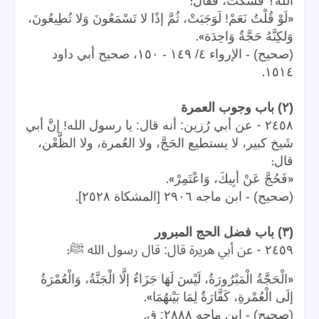
:
الله؟ فسكت، فقال
«
لَوْ قُلْتُ نَعَمْ! لَوَجَبَتْ، ثُمَّ إذًا لا تَسْمَعُونَ وَلا تُطِيعُونَ،
».
وَلكِنَّهُ حَجَّةٌ وَاحِدَة
(صحيح) - الإرواء ٤/ ١٤٩ - ١٥٠، صحيح أبي داود
.
١٥١٤
(٢) باب وجوب العمرة
-
٢٤٥٨
عن أبي رُزين: أنه قال: يا رسول الله! إنَّ أبي
شَيخ كبير، لا يستطيع الحَجَّ، ولا العُمرة، ولا الظَّعْن،
:
قال
».
«
فَحُجَّ عَنْ أبِيكَ، وَاعْتَمِرْ
.
(صحيح) - ابن ماجه ٢٩٠٦ [المشكاة ٢٥٢٨]
(٣) باب فضل الحج المبرور
:
-
٢٤٥٩
عن أبي هريرة قال: قال رسول الله ﷺ
«
الْحَجَّةُ الْمَبْرُورَةُ، لَيْسَ لَهَا جَزَاءٌ إلَّا الْجَنَّةُ، وَالْعُمْرَةُ
».
إلَى الْعُمْرةِ، كَفَّارَةٌ لِمَا بَيْنهُمَا
.
(صحيح) - ابن ماجه ٢٨٨٨: ق