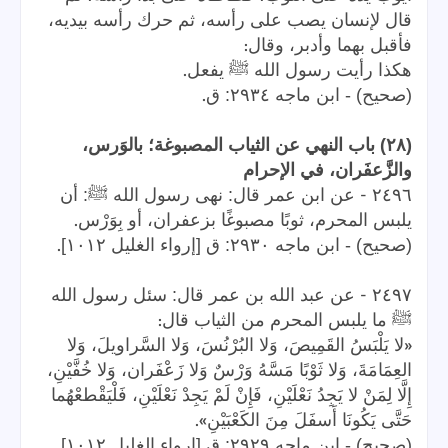
قال لإنسان يصب على رأسه، ثم حرك رأسه بيديه،
:
فأقبل بهما وأدبر، وقال
.
هكذا رأيت رسول الله ﷺ يفعل
.
(صحيح) - ابن ماجه ٢٩٣٤: ق
(٢٨) باب النهي عن الثياب المصبوغة؛ بالوَرس،
والزَّعفَران، في الإحرام
-
٢٤٩٦
عن ابن عمر قال: نهى رسول الله ﷺ: أن
.
يلبس المحرم، ثوبًا مصبوغًا بزعفران، أو بِوَرْس
.
(صحيح) - ابن ماجه ٢٩٣٠: ق [إرواء الغليل ١٠١٢]
-
٢٤٩٧
عن عبد الله بن عمر قال: سئل رسول الله
:
ﷺ ما يلبس المحرم من الثياب قال
«
لا يَلْبَسُ القَمِيصَ، وَلا البُرْنُسَ، وَلا السَّراويلَ، وَلا
العِمَامَةَ، وَلا ثَوْبًا مَسَّهُ وَرْسٌ وَلا زَعْفَران، وَلا خُفَّيْنِ،
إِلَّا لِمَنْ لا يَجِدُ نَعْلَيْنِ، فَإِنْ لَمْ يَجِدْ نَعْلَيْنِ، فَلْيَقْطعْهُما
».
حَتَّى يَكُونَا أَسفَلَ مِنَ الكَعْبَيْنِ
.
(صحيح) - ابن ماجه ٢٩٢٩: ق [إرواء الغليل ١٠١٢]