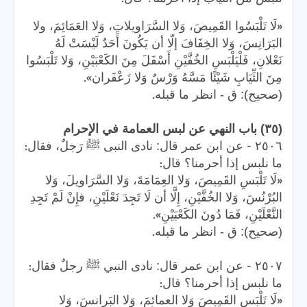
«
لَا تَلْبَسُوا القَمِيصَ، وَلا السَّرَاويلاتِ، وَلا العَمَائِمَ، ولا
البَرَانِسَ، وَلا الخِفَافَ إلّا أن يَكُونَ أَحَدٌ لَيْسَتْ لَهُ
نَعْلانِ، فَلْيَلْبَسِ الخُفَّيْنِ أَسْفَلَ مِنَ الكَعْبَيْنِ، وَلا تَلْبَسُوا
».
مِنَ الثِّيَابِ شَيْئًا مَسَّهُ وَرْسٌ وَلا زَعْفَران
.
(صحيح): ق - انظر ما قبله
(٣٥) باب النهي عن لبس العمامة في الإحرام
:
-
٢٥٠٦
عن ابن عمر قال: نادى النبى ﷺ رَجلٌ، فقال
:
ما نلبس إذا أحرمنا؟ قال
«
لَا تَلْبَسِ القَمِيصَ، وَلا العِمَامَةَ، وَلا السَّرَاويلَ، وَلا
البُرْنُسَ، وَلا الخُفَّيْنِ، إِلَّا أن لَا تَجِدَ نَعْلَيْنِ، فإِنْ لَمْ تَجِدِ
».
النَّعْلَيْنِ، فَمَا دُونَ الكَعْبَيْنِ
.
(صحيح): ق - انظر ما قبله
:
-
٢٥٠٧
عن ابن عمر قال: نادى النبي ﷺ رجلٌ فقال
:
ما نلبس إذا أحرمنا؟ قال
«
لَا تَلْبَسِ القَمِيصَ وَلا العمائمَ، وَلا البَرانسَ، وَلا