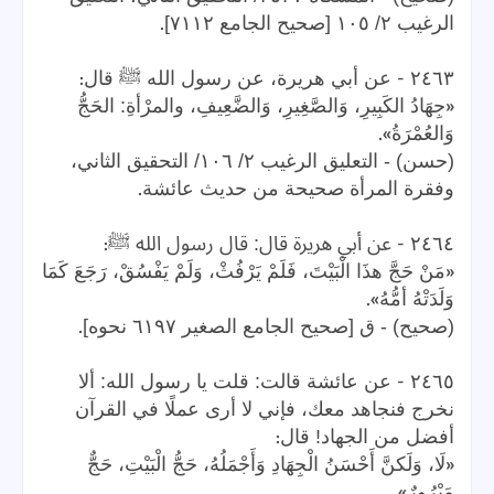
.
الرغيب ٢/ ١٠٥ [صحيح الجامع ٧١١٢]
:
-
٢٤٦٣
عن أبي هريرة، عن رسول الله ﷺ قال
«
جِهَادُ الكَبِيرِ، وَالصَّغِيرِ، وَالضَّعِيفِ، والمرْأةِ: الحَجُّ
».
وَالعُمْرَةُ
(حسن) - التعليق الرغيب ٢/ ١٠٦/ التحقيق الثاني،
.
وفقرة المرأة صحيحة من حديث عائشة
:
-
٢٤٦٤
عن أبي هريرة قال: قال رسول الله ﷺ
«
مَنْ حَجَّ هذَا الْبَيْتَ، فَلَمْ يَرْفُثْ، وَلَمْ يَفْسُقْ، رَجَعَ كَمَا
».
وَلَدَتْهُ أمُّهُ
.
(صحيح) - ق [صحيح الجامع الصغير ٦١٩٧ نحوه]
-
٢٤٦٥
عن عائشة قالت: قلت يا رسول الله: ألا
نخرج فنجاهد معك، فإني لا أرى عملًا في القرآن
:
أفضل من الجهاد! قال
«
لَا، وَلَكنَّ أَحْسَنُ الْجِهَادِ وَأَجْمَلُهُ، حَجُّ الْبَيْتِ، حَجٌّ
».
مَبْرُورٌ