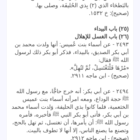
.
بالبَطحَاء الذي (٢) بِذي الحُليفَة، وصلى بها
.
(صحيح): خ ١٥٣٢
(٢٥) باب البيداء
(٢٦) باب الغسل للإهلال
-
٢٤٩٣
عن أسماء بنت عُميس: أنها ولدت محمد بن
أبي بكر الصديق، بالبيداء، فذكر أبو بكر ذلك لرسول
:
الله ﷺ فقال
».
«
مُرْهَا فَلْتَغْتَسِلْ، ثُمَّ لتُهِلَّ
.
(صحيح) - ابن ماجه ٢٩١١
-
٢٤٩٤
عن أبي بكر: أنه خرج حاجًّا، مع رسول الله
ﷺ حجة الوداع، ومعه امرأته أسماء بنت عميس
الخثعمية، فلما كانوا بذي الحليفة، وَلدت أسماء محمد
بن أبي بكر، فأتى أبو بكر النبي ﷺ فأخبره، فأمره
رسول الله ﷺ: أن يأمرها، أن تغتسل، ثم تهل بالحج،
.
وتصنع ما يصنع الناس، إلا أنها لا تطوف بالبيت
.
(صحيح) - ابن ماجه ٢٩١٢