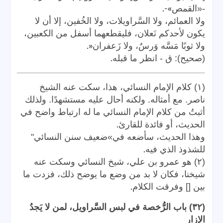
»-.
-«القمص
ولا العمائم، ولا السَّراويلات، ولا الخُفين، إلا أن لا
يكون لأحدكم نَعلان، فليقطعهما أسفل من الكعبين،
«.
ولا ثوبًا مَسَّه وَرسٌ، ولا زَعفران
.
(صحيح): ق - انظر ما قبله
(١) كلام الإمام النسائي، هذا، سكت عنه الشيخ
ناصر. مع أمثاله. ولكنه أحال عليه مستشهدًا. ولذلك
أثبتُ من كلام الإمام النسائي ما له ارتباط واضح في
.
الحديث، أو فائدة للقارئ
وهذا الحديث، سأضعه في»ضعيف سنن النسائي"
.
للشذوذ الذي فيه
(٢) هو عمرو بن علي، شيخ النسائي وسكت عنه
شيخنا، فكان لا بد من وضع ما يوضح ذلك، فزدت ما
.
بين [] وفرقت الكلام
(٣٢) باب الرُّخصة في لبس السَّراويل، لمن لا يَجدُ
الإزار