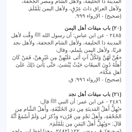
المدينة ذا الحليفة، ولأهل الشام ومصر الجُحْفَةَ،
.
ولأهل العراق ذاتَ عِرْقٍ، ولأهل اليمن يَلَمْلَمَ
.
(صحيح) - الإرواء ٩٩٩
(٢٠) باب ميقات أهل اليمن
-
٢٤٨٥
عن ابن عباس: أن رسول الله ﷺ وقَّت لأهل
المدينة ذا الحليفة، ولأهل الشام الجحفة، ولأهل نجد
:
قرنًا، ولأهل اليمن يلملم، وقال
«
هُنَّ لَهُنَّ وَلكُلِّ آتٍ أَتَى عَلَيْهِنَّ مِن غَيْرِهنَّ، فَمَنْ كَانَ
أَهلُهُ دُونَ الميقَاتِ حَيْثُ يُنْشئ، حَتَّى يَأتيَ ذَلِكَ عَلَىَ
».
أَهلِ مَكَّةَ
.
(صحيح) - الإرواء ٩٩٦: ق
(٢١) باب ميقات أهل نجد
:
-
٢٤٨٦
عن ابن عمر: أن النبي ﷺ قال
«
يُهِلُّ أَهلُ المَدينَةِ مِن ذي الحُلَيْفَةِ، وأَهلُ الشَّام مِن
الجُحْفَةِ، وأَهلُ نَجْدٍ مِن قَرْن» وَذُكرَ لي وَلَمْ أَسْمَعْ أَنَّهُ
».
قَالَ: «وَيُهِلُّ أَهلُ اليَمَنِ مِن يَلَمْلَمَ
(صحيح): ق - مضى ١٢٢ [٢٤٨٢، وهذا لفظ ابن ماجه