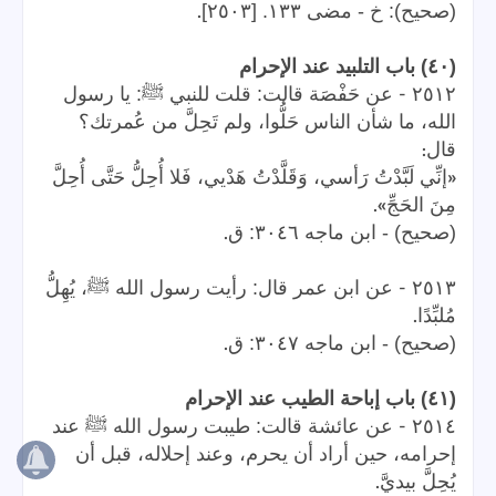
.
(صحيح): خ - مضى ١٣٣. [٢٥٠٣]
(٤٠) باب التلبيد عند الإحرام
-
٢٥١٢
عن حَفْصَة قالت: قلت للنبي ﷺ: يا رسول
الله، ما شأن الناس حَلُّوا، ولم تَحِلَّ من عُمرتك؟
:
قال
«
إنِّي لَبَّدْتُ رَأسي، وَقَلَّدْتُ هَدْيي، فَلا أُحِلُّ حَتَّى أُحِلَّ
».
مِنَ الحَجِّ
.
(صحيح) - ابن ماجه ٣٠٤٦: ق
-
٢٥١٣
عن ابن عمر قال: رأيت رسول الله ﷺ، يُهِلُّ
.
مُلبِّدًا
.
(صحيح) - ابن ماجه ٣٠٤٧: ق
(٤١) باب إباحة الطيب عند الإحرام
-
٢٥١٤
عن عائشة قالت: طيبت رسول الله ﷺ عند
إحرامه، حين أراد أن يحرم، وعند إحلاله، قبل أن
.
يُحِلَّ بيديَّ