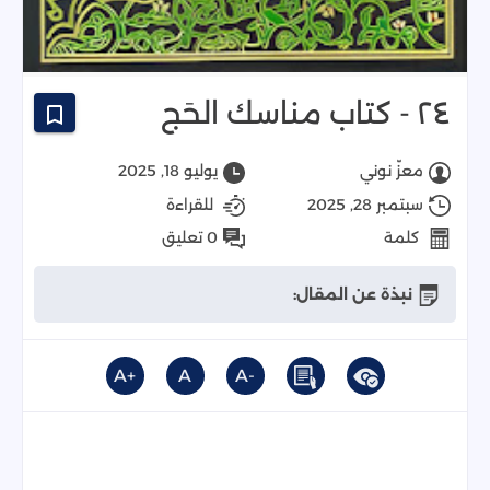
٢٤ - كتاب مناسك الحَج
معزّ نوني
يوليو 18, 2025
سبتمبر 28, 2025
للقراءة
كلمة
0 تعليق
نبذة عن المقال:
+A
A
-A