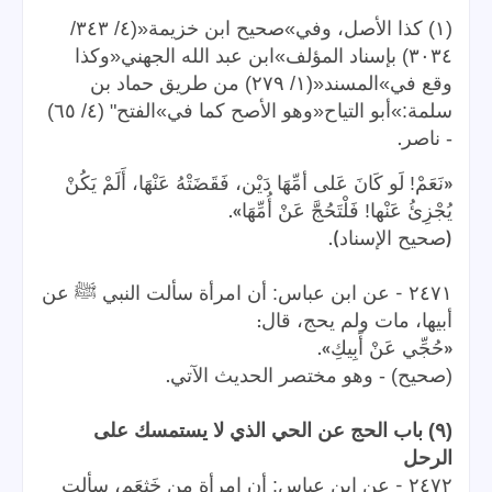
(١) كذا الأصل، وفي»صحيح ابن خزيمة«(٤/ ٣٤٣/
٣٠٣٤) بإسناد المؤلف»ابن عبد الله الجهني«وكذا
وقع في»المسند«(١/ ٢٧٩) من طريق حماد بن
سلمة:»أبو التياح«وهو الأصح كما في»الفتح" (٤/ ٦٥)
.
- ناصر
«
نَعَمْ! لَو كَانَ عَلى أمِّهَا دَيْن، فَقَضَتْهُ عَنْهَا، أَلَمْ يَكُنْ
».
يُجْزِئُ عَنْها! فَلْتَحُجَّ عَنْ أُمِّهَا
).
(
صحيح الإسناد
-
٢٤٧١
عن ابن عباس: أن امرأة سألت النبي ﷺ عن
:
أبيها، مات ولم يحج، قال
».
«
حُجِّي عَنْ أَبِيكِ
.
(صحيح) - وهو مختصر الحديث الآتي
(٩) باب الحج عن الحي الذي لا يستمسك على
الرحل
-
٢٤٧٢
عن ابن عباس: أن امرأة من خَثعَم، سألت