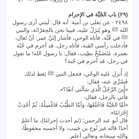
(٢٩) باب الجُبَّة في الإحرام
-
٢٤٩٨
عن يَعلى بن أمية: أنه قال: لَيتني أرى رسول
الله ﷺ وهو يُنزَلُ عليه، فبينا نحن بالجِعرّانَة، والنبي
ﷺ في قُبَّة، فأتاه الوحي، فأشار إليَّ عمر: أنْ تَعال،
فأدخلت رأسي القبة، فأتاه رجل، قد أحرم في جُبّة
بعمرة، مُتَضَمِّخٌ بطِيب، فقال: يا رسول الله! ما تقول
في رجل، قد أحرم في جُبة؟
إذ أُنزل عَليه الوحْي، فجعل النبي ﷺ يَغط لذلك
:
فَسُرِّي عنه، فقال
».
«
أَينَ الرَّجُلُ الَّذي سَألَني آنفًا؟
:
فأُتي بالرجل، فقال
«
أمَّا الجُبَّةُ فَاخْلَعْهَا، وأمَّا الطِّيْبُ فَاغْسِلْهُ، ثُمَّ أَحْدِثْ
».
إِحْرَامًا
قال أبو عبد الرحمن: (ثم أحدث إحرامًا)، ما أعلمُ
أحدًا قاله غير نُوح بن حَبيب، ولا أحسبه محفوظًا،
.
والله سبحانه وتعالى أعلم