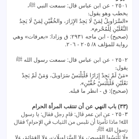
-
٢٥٠١
عن ابن عباس قال: سمعت النبي ﷺ،
:
يخطب وهو يقول
«
السَّرَاويلُ لِمَنْ لَا يَجِدُ الإِزَارَ، والخُفَّيْنِ لِمَنْ لَا يَجِدُ
».
النَّعْلَيْنِ لِلْمُحْرم
(صحيح) - ابن ماجه ٢٩٣١: ق وزادا: «بعرفات» وهي
.
رواية للمؤلف ٨/ ٢٠٥ - ٢٠٦
-
٢٥٠٢
عن ابن عباس قال: سمعت رسول الله ﷺ
:
يقول
«
مَنْ لَمْ يَجِدْ إِزَارًا فَلْيَلْبَسْ سَرَاويلَ، وَمَنْ لَمْ يَجِدْ
».
نَعْلَيْنِ فَلْيَلْبَسْ خُفَّيْنِ
.
(صحيح): ق - انظر ما قبله
(٣٣) باب النهي عن أن تنتقب المرأة الحرام
-
٢٥٠٣
عن ابن عمر قال: قام رجل فقال: يا رسول
الله! ماذا تأمرنا أن نلبس من الثياب في الإحرام؟ فقال
:
رسول الله ﷺ
«
لَا تَلْبَسُوا القَمِيصَ، وَلا السَّرَاويلَاتِ، وَلا العَمَائِمَ، وَلا