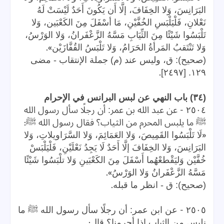
البَرَانِسَ، وَلا الخِفَافَ، إلَّا أَن يَكُونَ أَحَدٌ لَيْسَتْ لَهُ
نَعْلانِ، فَلْيَلْبَسِ الخُفَّيْنِ، مَا أسْفَلَ مِنَ الكَعْبَين، وَلا
تَلْبَسُوا شَيْئًا مِنَ الثِّيَابِ مَسَّهُ الزَّعْفَرانُ، وَلا الوَرْسُ،
».
وَلا تَنْتَقبُ المَرأةُ الحَرَامُ، وَلا تَلْبَسُ القُفَّازَيْن
(صحيح): ق، وليس عند (م) جملة الإنتقاب - مضى
.
١٢٩. [٢٤٩٧]
(٣٤) باب النهي عن لبس البرانس في الإحرام
-
٢٥٠٤
عن عبد الله بن عمر: أن رجلًا سأل رسول الله
:
ﷺ ما يلبس المحرم من الثياب؟ فقال رسول الله ﷺ
«
لَا تَلْبَسُوا القَمِيصَ، وَلا العَمَائِمَ، وَلا السَّرَاويلاتِ، وَلا
البَرَانِسَ، وَلا الخِفَافَ إلَّا أَحَدٌ لَا يَجِدُ نَعْلَيْنِ، فَلْيَلْبَسْ
خُفَّيْن وَليَقْطعْهُما أَسْفَلَ مِنَ الكَعْبَينِ وَلا تلْبَسُوا شَيْئًا
».
مَسَّهُ الزَّعْفَرانُ وَلا الوَرْسُ
.
(صحيح): ق - انظر ما قبله
-
٢٥٠٥
عن ابن عمر: أن رجلًا سأل رسول الله ﷺ ما
:
نلبس من الثياب إذا أحرمنا؟ قال