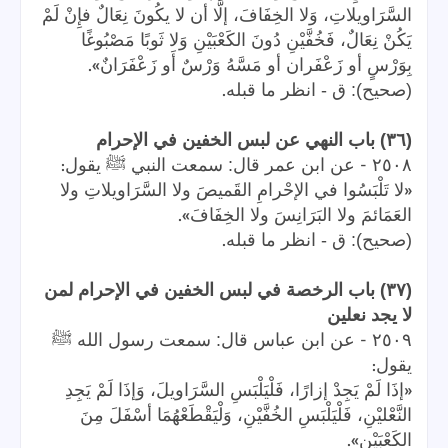
السَّرَاويلاتِ، وَلا الخِفَافَ، إلَّا أن لا يكُونَ نِعَالٌ فإِنْ لَمْ
يَكُنْ نِعَالٌ، فَخُفَّيْنِ دُونَ الكَعْبَيْنِ وَلا ثَوبًا مَصْبُوغًا
».
بِوَرْسٍ أو زَعْفَران أو مَسَّهُ وَرْسٌ أَو زَعْفَرَانٌ
.
(صحيح): ق - انظر ما قبله
(٣٦) باب النهي عن لبس الخفين في الإحرام
:
-
٢٥٠٨
عن ابن عمر قال: سمعت النبي ﷺ يقول
«
لا تَلْبَسُوا في الإحْرامِ القَميصَ ولا السَّرَاويلاتِ ولا
».
العَمَائمَ ولا البَرَانِسَ ولا الخِفَافَ
.
(صحيح): ق - انظر ما قبله
(٣٧) باب الرخصة في لبس الخفين في الإحرام لمن
لا يجد نعلين
-
٢٥٠٩
عن ابن عباس قال: سمعت رسول الله ﷺ
:
يقول
«
إذَا لَمْ يَجِدْ إزارًا، فَلْيَلْبَسِ السَّرَاويلَ، وَإذَا لَمْ يَجِدِ
النَّعْليْنِ، فَلْيَلْبَسِ الخُفَّيْنِ، وَلْيَقْطَعْهُمَا أسْفَلَ مِنَ
».
الكَعْبَيْنِ