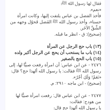
:
فقال لها رسول الله ﷺ
».
«
نعم
فأخذ الفضل بن عباس يلتفت إليها، وكانت امرأة
حسناء، وأخذ رسول الله ﷺ الفَضل فَحوّل وجهه من
.
الشِّقِّ الآخَر
.
(صحيح): ق - انظر ما قبله
(١٣) باب حج الرجل عن المرأة
(١٤) باب ما يستحب أن يحج عن الرجل أكبر ولده
(١٥) باب الحج بالصغير
-
٢٤٧٦
عن ابن عباس: أن امرأة رفعت صبيًّا لها، إلى
:
رسول الله ﷺ فقالت: يا رسول الله ألهذا حج؟ قال
».
«
نَعَمْ! وَلَكِ أجْرٌ
.
(صحيح) - ابن ماجه ٢٩١٠: م
-
٢٤٧٧
عن ابن عباس قال: رفعت امرأة صبيًّا لها
:
من هودج: فقالت
:
يا رسول الله ألهذا حج قال