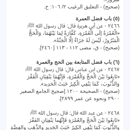
.
(صحيح) - التعليق الرغيب ٢/ ١٠٦: خ
(٥) باب فضل العمرة
:
-
٢٤٦٦
عن أبي هريرة قال: قال رسول الله ﷺ
«
الْعُمْرَةُ إلَى الْعُمْرَةِ، كَفَّارَةٌ لِمَا بَيْنَهُمَا، وَالْحَجُّ
».
الْمَبْرُورُ، لَيْسَ لَهُ جَزَاءٌ إلَّا الْجَنَّةُ
.
(صحيح) - ق، مضى ١١٢ - ١١٣ [٢٤٦٠]
(٦) باب فضل المتابعة بين الحج والعمرة
:
-
٢٤٦٧
عن ابن عباس قال: قال رسول الله ﷺ
«
تَابِعُوا بَيْنَ الْحَجِّ وَالْعُمْرَةِ، فَإِنَّهُمَا يَنْفِيَانِ الْفَقْرَ
».
وَالذُّنُوبَ، كَمَا يَنْفِي الْكِيرُ خَبَثَ الْحَدِيد
(صحيح) - الصحيحة ١٢٠٠ [صحيح الجامع الصغير
.
٢٩٠٠ ونحوه عن عمر ٢٨٩٩]
:
-
٢٤٦٨
عن عبد الله قال: قال رسول الله ﷺ
«
تَابِعُوا بَيْنَ الْحَجِّ والعُمْرَةِ فَإِنَّهُما يَنْفِيَانِ الفَقْرَ
والذُّنُوبَ كَمَا يَنْفِي الكِيرُ خَبَثَ الحَديدِ والذَّهَبِ والفِضَّةِ