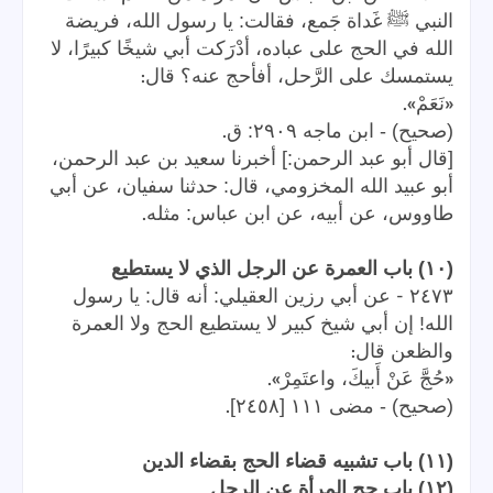
النبي ﷺ غَداة جَمع، فقالت: يا رسول الله، فريضة
الله في الحج على عباده، أدْرَكت أبي شيخًا كبيرًا، لا
:
يستمسك على الرَّحل، أفأحج عنه؟ قال
».
«
نَعَمْ
.
(صحيح) - ابن ماجه ٢٩٠٩: ق
[قال أبو عبد الرحمن:] أخبرنا سعيد بن عبد الرحمن،
أبو عبيد الله المخزومي، قال: حدثنا سفيان، عن أبي
.
طاووس، عن أبيه، عن ابن عباس: مثله
(١٠) باب العمرة عن الرجل الذي لا يستطيع
-
٢٤٧٣
عن أبي رزين العقيلي: أنه قال: يا رسول
الله! إن أبي شيخ كبير لا يستطيع الحج ولا العمرة
:
والظعن قال
».
«
حُجَّ عَنْ أَبيكَ، واعتَمِرْ
.
(صحيح) - مضى ١١١ [٢٤٥٨]
(١١) باب تشبيه قضاء الحج بقضاء الدين
(١٢) باب حج المرأة عن الرجل