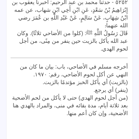
-
٥٢٥٢
حدثنا محمد بن عبد الرحيم: أخبرنا يعقوب بن
إِبْرَاهِيمُ بْنُ سَعْدٍ، عَنِ ابْنِ أَخِي ابْنِ شهاب، عن عمه
ابْنُ شِهَابٍ، عَنْ سَالِمٍ، عَنْ عَبْدِ اللَّهِ بن عُمَرَ رضي
:
الله عنهما
قَالَ رَسُولُ اللَّهِ ﷺ: (كلوا من الأضاحي ثلاثًا). وكان
عبد الله يأكل بالزيت حين ينفر من مِنًى، من أجل
.
لحوم الهدي
أخرجه مسلم في الأضاحي، باب: بيان ما كان من
.
النهي عن أكل لحوم الأضاحي، رقم: ١٩٧٠
.
(بالزيت) أي يأكل الخبز مؤتدمًا بالزيت
.
(ينفر) أي يرجع
(من أجل لحوم الهدي) حتى لا يأكل من لحم الأضحية
بعد ثلاثة أيام، مدة بقائه في منى، والمراد بالهدي هنا
.
الأضحية، وإن كان أعم منها