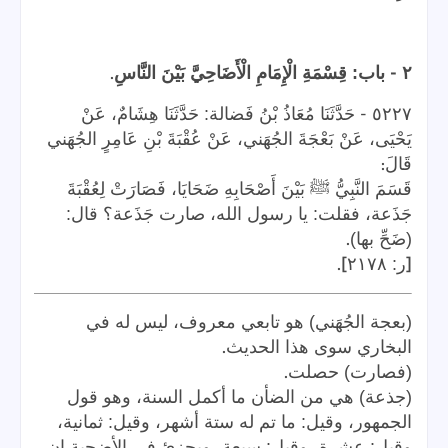
.
-
٢
باب: قِسْمَةِ الْإِمَامِ الْأَضَاحِيَّ بَيْنَ النَّاسِ
-
٥٢٢٧
حَدَّثَنَا مُعَاذُ بْنُ فَضالة: حَدَّثَنَا هِشَامٌ، عَنْ
يَحْيَى، عَنْ بَعْجَةَ الجُهَني، عَنْ عُقْبَةَ بْنِ عَامِرٍ الجُهَني
:
قَالَ
قَسَمَ النَّبِيُّ ﷺ بَيْنَ أَصْحَابِهِ ضَحَايَا، فَصَارَتْ لِعُقْبَةَ
جَذَعة، فقلت: يا رسول الله، صارت جَذَعة؟ قال:
.
(ضَحِّ بها)
].
[
ر: ٢١٧٨
(بعجة الجُهَني) هو تابعي معروف، ليس له في
.
البخاري سوى هذا الحديث
.
(فصارت) حصلت
(جذعة) هي من الضأن ما أكمل السنة، وهو قول
الجمهور، وقيل: ما تم له ستة أشهر، وقيل: ثمانية،
وقيل: عشرة، وقيل: سبعة، ويجزئ في الأضحية إن