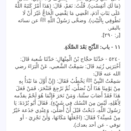
(مَا لَكِ أنَفِسْتِ). قُلْتُ: نَعَمْ، قَالَ: (هَذَا أَمْرٌ كَتَبَهُ اللَّهُ
عَلَى بَنَاتِ آدَمَ، اقْضِي مَا يَقْضِي الْحَاجُّ غَيْرَ أَنْ لَا
تَطُوفِي بِالْبَيْتِ). وضحَّى رَسُولُ اللَّهِ ﷺ عن نسائه
.
بالبقر
].
[
ر: ٢٩٠
.
-
١١
باب: الذَّبْحِ بَعْدَ الصَّلَاةِ
-
٥٢٤٠
حَدَّثَنَا حجَّاج بْنُ الْمِنْهَالِ: حَدَّثَنَا شُعبة قَالَ:
أَخْبَرَنِي زُبَيد قَالَ: سَمِعْتُ الشَّعبي، عَنْ الْبَرَاءَ رضي
:
الله عنه قَالَ
سَمِعْتُ النَّبِيَّ ﷺ يَخْطُبُ فَقَالَ: (إِنَّ أَوَّلَ مَا نَبْدَأُ بِهِ
مِنْ يَوْمِنَا هَذَا أَنْ نُصَلِّيَ، ثُمَّ نَرْجِعَ فَنَنْحَرَ، فَمَنْ فَعَلَ
هَذَا فَقَدْ أَصَابَ سنَّتنا، وَمَنْ نَحَرَ فَإِنَّمَا هُوَ لَحْمٌ يقدِّمه
لِأَهْلِهِ، لَيْسَ مِنَ النُسُك فِي شَيْءٍ). فَقَالَ أَبُو بُرْدَةَ: يَا
رَسُولَ اللَّهِ، ذَبَحْتُ قَبْلَ أَنْ أُصَلِّيَ، وَعِنْدِي جَذَعة خَيْرٌ
مِنْ مُسِنَّة؟ فَقَالَ: (اجْعَلْهَا مَكَانَهَا، وَلَنْ تَجْزِيَ - أو
.
توفي - عن أحد بعدك)