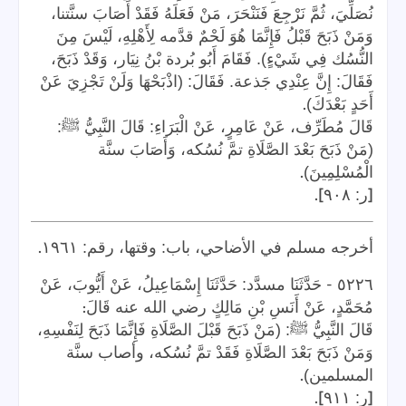
نُصَلِّيَ، ثُمَّ نَرْجِعَ فَنَنْحَرَ، مَنْ فَعَلَهُ فَقَدْ أَصَابَ سنَّتنا،
وَمَنْ ذَبَحَ قَبْلُ فَإِنَّمَا هُوَ لَحْمٌ قدَّمه لِأَهْلِهِ، لَيْسَ مِنَ
النُّسُك فِي شَيْءٍ). فَقَامَ أَبُو بُردة بْنُ نِيَار، وَقَدْ ذَبَحَ،
فَقَالَ: إِنَّ عِنْدِي جَذعة. فَقَالَ: (اذْبَحْهَا وَلَنْ تَجْزِيَ عَنْ
.
أَحَدٍ بَعْدَكَ)
قَالَ مُطَرِّف، عَنْ عَامِرٍ، عَنْ الْبَرَاءِ: قَالَ النَّبِيُّ ﷺ:
(مَنْ ذَبَحَ بَعْدَ الصَّلَاةِ تمَّ نُسُكه، وَأَصَابَ سنَّة
.
الْمُسْلِمِينَ)
].
[
ر: ٩٠٨
.
أخرجه مسلم في الأضاحي، باب: وقتها، رقم: ١٩٦١
-
٥٢٢٦
حَدَّثَنَا مسدَّد: حَدَّثَنَا إِسْمَاعِيلُ، عَنْ أَيُّوبَ، عَنْ
:
مُحَمَّدٍ، عَنْ أَنَسِ بْنِ مَالِكٍ رضي الله عنه قَالَ
قَالَ النَّبِيُّ ﷺ: (مَنْ ذَبَحَ قَبْلَ الصَّلَاةِ فَإِنَّمَا ذَبَحَ لِنَفْسِهِ،
وَمَنْ ذَبَحَ بَعْدَ الصَّلَاةِ فَقَدْ تمَّ نُسُكه، وأصاب سنَّة
.
المسلمين)
].
[
ر: ٩١١