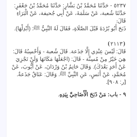
-
٥٢٣٧
حَدَّثَنَا مُحَمَّدُ بْنُ بَشَّارٍ: حَدَّثَنَا مُحَمَّدُ بْنُ جَعْفَرٍ:
حَدَّثَنَا شُعبة، عَنْ سَلَمَةَ، عَنْ أَبِي جُحيفة، عَنْ الْبَرَاءِ
:
قَالَ
.
ذَبَحَ أَبُو بُرْدَةَ قَبْلَ الصَّلَاةِ، فَقَالَ لَهُ النَّبِيُّ ﷺ: (أَبْدِلْهَا)
⦘
٢١١٣
⦗
قَالَ: لَيْسَ عِنْدِي إِلَّا جَذَعة. قَالَ شُعبة - وَأَحْسِبُهُ قَالَ:
هِيَ خَيْرٌ مِنْ مُسِنَّة - قَالَ: (اجْعَلْهَا مَكَانَهَا وَلَنْ تَجْزِيَ
عَنْ أَحَدٍ بَعْدَكَ). وَقَالَ حَاتِمُ بْنُ وَرْدَانَ، عَنْ أَيُّوبَ، عَنْ
.
مُحَمَّدٍ، عَنْ أَنَسٍ، عَنِ النَّبِيِّ ﷺ. وَقَالَ: عَنَاقٌ جَذَعةٌ
].
[
ر: ٩٠٨
.
-
٩
باب: مَنْ ذَبَحَ الْأَضَاحِيَّ بِيَدِهِ