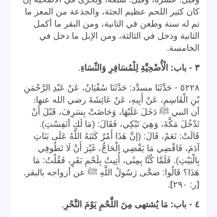
كان كثير اللحم عظيم الجثة، والجذعة من المعز ما
تم له سنة وطعن في الثانية، ومن البقر ما أكمل
الثانية ودخل في الثالثة، ومن الإبل ما دخل في
.
الخامسة
.
-
٣
باب: الْأُضْحِيَّةِ لِلْمُسَافِرِ وَالنِّسَاءِ
-
٥٢٢٨
حَدَّثَنَا مسدَّد: حَدَّثَنَا سُفْيَانُ، عَنْ عَبْدِ الرَّحْمَنِ
:
بْنِ الْقَاسِمِ، عَنْ أَبِيهِ، عَنْ عَائِشَةَ رضي الله عنها
أن النبي ﷺ دَخَلَ عَلَيْهَا، وَحَاضَتْ بِسَرِفَ، قَبْلَ أَنْ
تَدْخُلَ مَكَّةَ، وَهِيَ تَبْكِي، فَقَالَ: (مَا لَكِ أنَفِسْتِ).
قَالَتْ: نَعَمْ، قَالَ: (إنَّ هَذَا أَمْرٌ كَتَبَهُ اللَّهُ عَلَى بَنَاتِ
آدَمَ، فَاقْضِي مَا يَقْضِي الْحَاجُّ، غَيْرَ أَنْ لَا تَطُوفِي
بِالْبَيْتِ). فَلَمَّا كُنَّا بِمِنًى، أُتِيتُ بِلَحْمِ بَقَرٍ، فَقُلْتُ: مَا
.
هَذَا؟ قَالُوا: ضحَّى رَسُولُ اللَّهِ ﷺ عن أزواجه بالبقر
].
[
ر: ٢٩٠
.
-
٤
باب: مَا يُشتهى مِنَ اللَّحْمِ يَوْمَ النَّحْرِ