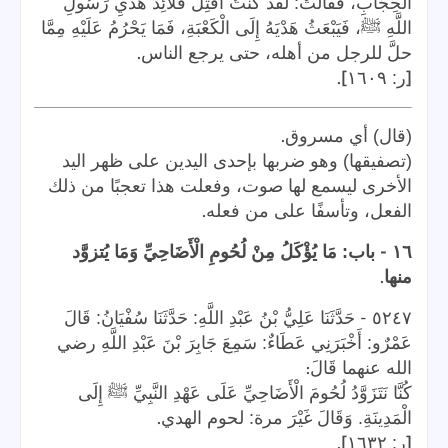
الْحِجَابِ، فَقَالَتْ: لَقَدْ كُنْتُ أَفْتِلُ قَلَائِدَ هَدْيِ رَسُولِ
اللَّهِ ﷺ، فَيَبْعَثُ هَدْيَهُ إِلَى الْكَعْبَةِ، فَمَا يَحْرُمُ عَلَيْهِ مِمَّا
.
حلَّ للرجل من أهله، حتى يرجع الناس
].
[
ر: ١٦٠٩
.
(قال) أي مسروق
(تصفيقها) وهو ضربها بإحدى اليدين على ظهر اليد
الأخرى ليسمع لها صوت، وفعلت هذا تعجبًا من ذلك
.
الفعل، وتأسفًا على من فعله
-
١٦
باب: مَا يُؤْكَلُ مِنْ لُحُومِ الْأَضَاحِيِّ وَمَا يُتزوَّد
.
منها
-
٥٢٤٧
حَدَّثَنَا عَلِيُّ بْنُ عَبْدِ اللَّهِ: حَدَّثَنَا سُفْيَانُ: قَالَ
عَمْرٌو: أَخْبَرَنِي عَطَاءٌ: سَمِعَ جَابِرَ بْنَ عَبْدِ اللَّهِ رضي
:
الله عنهما قَالَ
كُنَّا نَتَزَوَّدُ لُحُومَ الْأَضَاحِيِّ عَلَى عَهْدِ النَّبِيِّ ﷺ إِلَى
.
الْمَدِينَةِ. وَقَالَ غَيْرَ مرة: لحوم الهدي
].
[
ر: ١٦٣٢