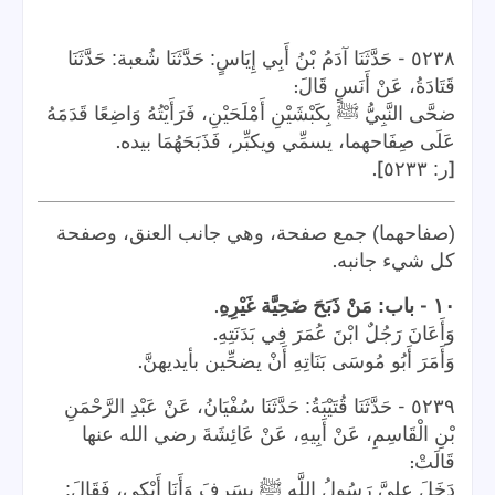
-
٥٢٣٨
حَدَّثَنَا آدَمُ بْنُ أَبِي إِيَاسٍ: حَدَّثَنَا شُعبة: حَدَّثَنَا
:
قَتَادَةُ، عَنْ أَنَسٍ قَالَ
ضحَّى النَّبِيُّ ﷺ بِكَبْشَيْنِ أَمْلَحَيْنِ، فَرَأَيْتُهُ وَاضِعًا قَدَمَهُ
.
عَلَى صِفَاحهما، يسمِّي ويكبِّر، فَذَبَحَهُمَا بيده
].
[
ر: ٥٢٣٣
(صفاحهما) جمع صفحة، وهي جانب العنق، وصفحة
.
كل شيء جانبه
.
-
١٠
باب: مَنْ ذَبَحَ ضَحِيَّة غَيْرِهِ
.
وَأَعَانَ رَجُلٌ ابْنَ عُمَرَ فِي بَدَنَتِهِ
.
وَأَمَرَ أَبُو مُوسَى بَنَاتِهِ أَنْ يضحِّين بأيديهنَّ
-
٥٢٣٩
حَدَّثَنَا قُتَيْبَةُ: حَدَّثَنَا سُفْيَانُ، عَنْ عَبْدِ الرَّحْمَنِ
بْنِ الْقَاسِمِ، عَنْ أَبِيهِ، عَنْ عَائِشَةَ رضي الله عنها
:
قَالَتْ
دَخَلَ عليَّ رَسُولُ اللَّهِ ﷺ بِسَرِفَ وَأَنَا أَبْكِي، فَقَالَ: