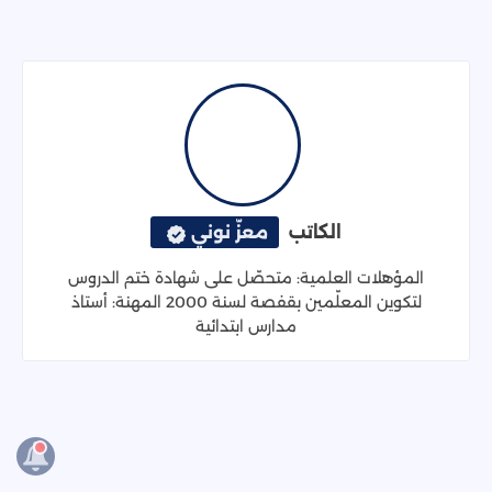
الكاتب
معزّ نوني
المؤهلات العلمية: متحصّل على شهادة ختم الدروس
لتكوين المعلّمين بقفصة لسنة 2000 المهنة: أستاذ
مدارس ابتدائية