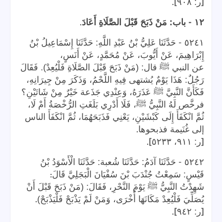
].
[
ر: ٩٠٨
.
-
١٢
باب: مَنْ ذَبَحَ قَبْلَ الصَّلَاةِ أَعَادَ
-
٥٢٤١
حَدَّثَنَا عَلِيُّ بْنُ عَبْدِ اللَّهِ: حَدَّثَنَا إِسْمَاعِيلُ بْنُ
إِبْرَاهِيمَ، عَنْ أَيُّوبَ، عَنْ مُحَمَّدٍ، عَنْ أَنَسٍ،
عن النبي ﷺ قال: (مَنْ ذَبَحَ قَبْلَ الصَّلَاةِ فَلْيُعِدْ). فَقَالَ
رَجُلٌ: هَذَا يَوْمٌ يُشتهى فِيهِ اللَّحْمُ، وَذَكَرَ مِنْ جِيرَانِهِ،
فَكَأَنَّ النَّبِيَّ ﷺ عَذَرَهُ، وَعِنْدِي جَذَعة خَيْرٌ مِنْ شَاتَيْنِ؟
فرخَّص لَهُ النَّبِيُّ ﷺ، فَلَا أَدْرِي بَلَغَتِ الرُّخْصَةُ أَمْ لَا،
ثُمَّ انْكَفَأَ إِلَى كَبْشَيْنِ، يَعْنِي فَذَبَحَهُمَا، ثُمَّ انْكَفَأَ الناس
.
إلى غُنَيمة فذبحوها
].
[
ر: ٩١١، ٥٢٣٣
-
٥٢٤٢
حَدَّثَنَا آدَمُ: حَدَّثَنَا شُعبة: حَدَّثَنَا الْأَسْوَدُ بْنُ
:
قَيْسٍ: سَمِعْتُ جُنْدَبَ بْنَ سُفْيَانَ الْبَجَلِيَّ قَالَ
شَهِدْتُ النَّبِيُّ ﷺ يَوْمَ النَّحْرِ، فَقَالَ: (مَنْ ذَبَحَ قَبْلَ أَنْ
.
يُصَلِّيَ فَلْيُعِدْ مَكَانَهَا أُخْرَى، وَمَنْ لَمْ يَذْبَحْ فَلْيَذْبَحْ)
].
[
ر: ٩٤٢