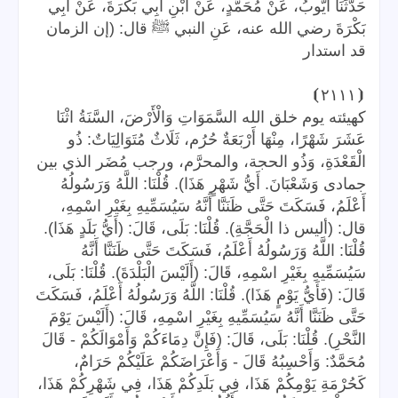
حَدَّثَنَا أَيُّوبُ، عَنْ مُحَمَّدٍ، عَنْ ابْنِ أَبِي بَكْرَةَ، عَنْ أَبِي
بَكْرَةَ رضي الله عنه، عَنِ النبي ﷺ قال: (إن الزمان
قد استدار
⦘
٢١١١
⦗
كهيئته يوم خلق الله السَّمَوَاتِ وَالْأَرْضَ، السَّنَةُ اثْنَا
عَشَرَ شَهْرًا، مِنْهَا أَرْبَعَةٌ حُرُم، ثَلَاثٌ مُتَوَالِيَاتٌ: ذُو
الْقَعْدَةِ، وَذُو الحجة، والمحرَّم، ورجب مُضَر الذي بين
جمادى وَشَعْبَانَ. أَيُّ شَهْرٍ هَذَا). قُلْنَا: اللَّهُ وَرَسُولُهُ
أَعْلَمُ، فَسَكَتَ حَتَّى ظَنَنَّا أَنَّهُ سَيُسَمِّيهِ بِغَيْرِ اسْمِهِ،
قال: (أليس ذا الْحَجَّةِ). قُلْنَا: بَلَى، قَالَ: (أَيُّ بَلَدٍ هَذَا).
قُلْنَا: اللَّهُ وَرَسُولُهُ أَعْلَمُ، فَسَكَتَ حَتَّى ظَنَنَّا أَنَّهُ
سَيُسَمِّيهِ بِغَيْرِ اسْمِهِ، قَالَ: (أَلَيْسَ الْبَلْدَةَ). قُلْنَا: بَلَى،
قَالَ: (فَأَيُّ يَوْمٍ هَذَا). قُلْنَا: اللَّهُ وَرَسُولُهُ أَعْلَمُ، فَسَكَتَ
حَتَّى ظَنَنَّا أَنَّهُ سَيُسَمِّيهِ بِغَيْرِ اسْمِهِ، قَالَ: (أَلَيْسَ يَوْمَ
النَّحْرِ). قُلْنَا: بَلَى، قَالَ: (فَإِنَّ دِمَاءَكُمْ وَأَمْوَالَكُمْ - قَالَ
مُحَمَّدٌ: وَأَحْسِبُهُ قَالَ - وَأَعْرَاضَكُمْ عَلَيْكُمْ حَرَامٌ،
كَحُرْمَةِ يَوْمِكُمْ هَذَا، فِي بَلَدِكُمْ هَذَا، فِي شَهْرِكُمْ هَذَا،