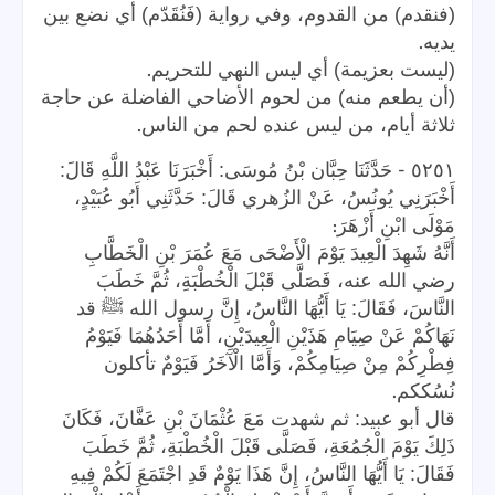
(فنقدم) من القدوم، وفي رواية (فَنُقَدّم) أي نضع بين
.
يديه
.
(ليست بعزيمة) أي ليس النهي للتحريم
(أن يطعم منه) من لحوم الأضاحي الفاضلة عن حاجة
.
ثلاثة أيام، من ليس عنده لحم من الناس
-
٥٢٥١
حَدَّثَنَا حِبَّان بْنُ مُوسَى: أَخْبَرَنَا عَبْدُ اللَّهِ قَالَ:
أَخْبَرَنِي يُونُسُ، عَنْ الزُهري قَالَ: حَدَّثَنِي أَبُو عُبَيْدٍ،
:
مَوْلَى ابْنِ أَزْهَرَ
أَنَّهُ شَهِدَ الْعِيدَ يَوْمَ الْأَضْحَى مَعَ عُمَرَ بْنِ الْخَطَّابِ
رضي الله عنه، فَصَلَّى قَبْلَ الْخُطْبَةِ، ثُمَّ خَطَبَ
النَّاسَ، فَقَالَ: يَا أَيُّهَا النَّاسُ، إِنَّ رسول الله ﷺ قد
نَهَاكُمْ عَنْ صِيَامِ هَذَيْنِ الْعِيدَيْنِ، أَمَّا أَحَدُهُمَا فَيَوْمُ
فِطْرِكُمْ مِنْ صِيَامِكُمْ، وَأَمَّا الْآخَرُ فَيَوْمٌ تأكلون
.
نُسُككم
قال أبو عبيد: ثم شهدت مَعَ عُثْمَانَ بْنِ عَفَّانَ، فَكَانَ
ذَلِكَ يَوْمَ الْجُمُعَةِ، فَصَلَّى قَبْلَ الْخُطْبَةِ، ثُمَّ خَطَبَ
فَقَالَ: يَا أَيُّهَا النَّاسُ، إِنَّ هَذَا يَوْمٌ قَدِ اجْتَمَعَ لَكُمْ فِيهِ