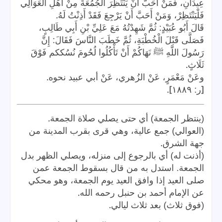
عِيدَانِ، فَمَنْ أَحَبَّ أَنْ يَنْتَظِرَ الْجُمُعَةَ مِنْ أَهْلِ الْعَوَالِي
.
فَلْيَنْتَظِرْ، وَمَنْ أَحَبَّ أَنْ يَرْجِعَ فَقَدْ أَذِنْتُ لَهُ
قَالَ أَبُو عُبَيْدٍ: ثُمَّ شَهِدْتُهُ مَعَ عَلِيِّ بْنِ أَبِي طَالِبٍ،
فَصَلَّى قَبْلَ الْخُطْبَةِ، ثُمَّ خَطَبَ النَّاسَ فَقَالَ: إِنَّ
رَسُولَ اللَّهِ ﷺ نَهَاكُمْ أَنْ تَأْكُلُوا لُحُومَ نُسُككم فَوْقَ
.
ثَلَاثٍ
.
وعَنْ مَعْمَرٍ، عَنْ الزُهري، عَنْ أبي عبيد نحوه
].
[
ر: ١٨٨٩
.
(ينتظر الجمعة) أي حتى يصلي صلاة الجمعة
(العوالي) جمع عالية، وهي قرى بقرب المدينة من
.
جهة الشرق
(أذنت له) أي بالرجوع إلى منزله، ويصلي الظهر بدل
الجمعة. استدل به من قال بسقوط الجمعة عمن
صلى العيد إذا وافق العيد يوم الجمعة، وهو محكي
.
عن الإمام أحمد بن حنبل رحمه الله
.
(فوق ثلاث) بعد ثلاث ليالي