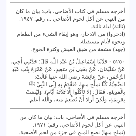
أخرجه مسلم في كتاب الأضاحي، باب: بيان ما كان
.
من النهي عن أكل لحوم الأضاحي ..، رقم: ١٩٤٧
.
(ثالثة) ليلة ثالثة
(ادخروا) من الادخار، وهو إبقاء الشيء من الطعام
.
ونحوه لأيام مستقبلة
.
(جهد) مشقة من ضيق العيش وكثرة الجوع
-
٥٢٥٠
حَدَّثَنَا إِسْمَاعِيلُ بْنُ عَبْدِ اللَّهِ قَالَ: حَدَّثَنِي أَخِي،
عَنْ سُلَيْمَانَ، عَنْ يَحْيَى بْنِ سَعِيدٍ، عَنْ عَمْرَةَ بِنْتِ عَبْدِ
:
الرَّحْمَنِ، عَنْ عَائِشَةَ رضي الله عنها قَالَتْ
الضَّحِيَّةُ كُنَّا نملِّح منها، فَنَقْدَمُ بِهِ إِلَى النَّبِيِّ ﷺ
بِالْمَدِينَةِ، فَقَالَ: (لَا تَأْكُلُوا إِلَّا ثَلَاثَةَ أَيَّامٍ). وَلَيْسَتْ
.
بِعَزِيمَةٍ، وَلَكِنْ أَرَادَ أَنْ يُطْعِمَ منه، والله أعلم
أخرجه مسلم في الأضاحي، باب: بيان ما كان من
.
النهي عن أكل لحوم الأضاحي، رقم: ١٩٧١
.
(نملح منها) نضع الملح في جزء من لحم الأضحية