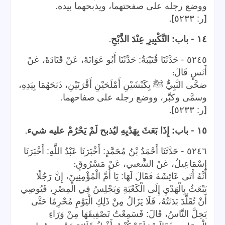
.
ووضع رجله على صفحتهما، ويذبحهما بيده
].
[
ر: ٥٢٣٣
.
-
١٤
باب: التَّكْبِيرِ عِنْدَ الذَّبْحِ
-
٥٢٤٥
حَدَّثَنَا قُتَيْبَةُ: حَدَّثَنَا أَبُو عَوَانَةَ، عَنْ قَتَادَةَ، عَنْ
:
أَنَسٍ قَالَ
ضحَّى النَّبِيُّ ﷺ بِكَبْشَيْنِ أَمْلَحَيْنِ أَقْرَنَيْنِ، ذَبَحَهُمَا بِيَدِهِ،
.
وسمَّى وكبَّر، ووضع رجله على صفاحهما
].
[
ر: ٥٢٣٣
.
-
١٥
باب: إِذَا بَعَثَ بِهَدْيِهِ ليُذبح لَمْ يَحْرُمْ عليه شيء
-
٥٢٤٦
حَدَّثَنَا أَحْمَدُ بْنُ مُحَمَّدٍ: أَخْبَرَنَا عَبْدُ اللَّهِ: أَخْبَرَنَا
:
إِسْمَاعِيلُ، عَنْ الشَّعبي، عَنْ مَسْرُوقٍ
أَنَّهُ أَتَى عَائِشَةَ فَقَالَ لَهَا: يَا أُمَّ الْمُؤْمِنِينَ، إِنَّ رَجُلًا
يَبْعَثُ بِالْهَدْيِ إِلَى الْكَعْبَةِ وَيَجْلِسُ فِي الْمِصْرِ، فَيُوصِي
أَنْ تُقَلَّدَ بَدَنَتُهُ، فَلَا يَزَالُ مِنْ ذَلِكِ الْيَوْمِ مُحْرِمًَا حَتَّى
يَحِلَّ النَّاسُ، قَالَ: فَسَمِعْتُ تَصْفِيقَهَا مِنْ وَرَاءِ