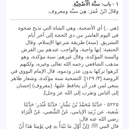
.
-
١
باب: سنَّة الْأُضْحِيَّةِ
.
وَقَالَ ابْنُ عُمَرَ: هِيَ سنَّة ومعروف
(هي ..) أي الأضحية، وهي الشاة التي تذبح ضحوة
في اليوم العاشر من ذي الحجة إلى آخر أيام
التشريق. (سنة) طريقة شرعها الإسلام، وقال
الحنفية: إنها واجبة، والواجب عندهم بين الفرض
والسنة المؤكدة، وقال غيرهم: سنة مؤكدة، وهو
مذهب الشافعي رحمه الله تعالى وغيره، ولكنهم
كرهوا تركها بدون عذر وذموه، قال الإمام النووي في
الروضة [٣/ ١٢٩]: التضحية سنة مؤكدة، وشعار ظاهر
ينبغي لمن قدر أن يحافظ عليها. (معروف) إحسان
].
إلى الناس وتقرب إلى الله عز وجل
-
٥٢٢٥
حَدَّثَنَا مُحَمَّدُ بْنُ بَشَّارٍ: حَدَّثَنَا غُنْدَر: حَدَّثَنَا
شُعبة، عن زُبَيد الإيامي، عَنْ الشَّعبي، عَنْ الْبَرَاءِ
:
رضي الله عنه قال
قال النبي ﷺ: (إِنَّ أَوَّلَ مَا نَبْدَأُ بِهِ فِي يَوْمِنَا هَذَا أَنْ