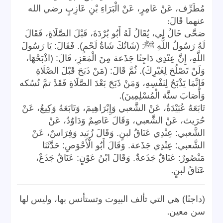
مُطَرِّف، عَنْ عَامِرٍ، عَنْ الْبَرَاءِ بْنِ عَازِبٍ رضي الله
:
عنهما قَالَ
ضحَّى خَالٌ لِي، يُقَالُ لَهُ أَبُو بُرْدَةَ، قَبْلَ الصَّلَاةِ، فَقَالَ
لَهُ رَسُولُ اللَّهِ ﷺ: (شَاتُكَ شَاةُ لَحْمٍ). فَقَالَ: يَا رَسُولَ
اللَّهِ، إِنَّ عِنْدِي دَاجِنًا جَذَعة مِنَ الْمَعَزِ، قَالَ: (اذْبَحْهَا،
وَلَنْ تَصْلُحَ لِغَيْرِكَ). ثُمَّ قَالَ: (مَنْ ذَبَحَ قَبْلَ الصَّلَاةِ
فَإِنَّمَا يَذْبَحُ لِنَفْسِهِ، وَمَنْ ذَبَحَ بَعْدَ الصَّلَاةِ فَقَدْ تمَّ نُسُكه
.
وَأَصَابَ سنَّة الْمُسْلِمِينَ)
تَابَعَهُ عُبَيْدَةُ، عَنْ الشَّعبي وَإِبْرَاهِيمَ، وَتَابَعَهُ وَكِيعٌ، عَنْ
حُرَيث، عَنْ الشَّعبي، وَقَالَ عَاصِمٌ وَدَاوُدُ، عَنْ
الشَّعبي: عِنْدِي عَنَاقُ لبنٍ. وَقَالَ زُبَيد وَفِرَاسٌ، عَنْ
الشَّعبي: عِنْدِي جَذَعة. وَقَالَ أَبُو الْأَحْوَصِ: حَدَّثَنَا
مَنْصُورٌ: عَنَاقٌ جَذَعةٌ. وَقَالَ ابْنُ عَوْنٍ: عَنَاقٌ جَذَعٌ،
.
عَنَاقُ لبنٍ
(داجنًا) هي التي تألف البيوت وتستأنس بها، وليس لها
.
سن معين