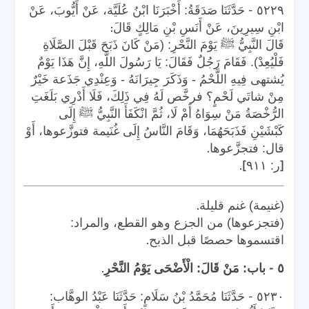
-
٥٢٢٩
حَدَّثَنَا صَدَقَةُ: أَخْبَرَنَا ابْنُ عُلَيَّة، عَنْ أَيُّوبَ، عَنْ
:
ابْنِ سِيرِينَ، عَنْ أَنَسِ بْنِ مَالِكٍ قَالَ
قَالَ النَّبِيُّ ﷺ يَوْمَ النَّحْرِ: (مَنْ كَانَ ذَبَحَ قَبْلَ الصَّلَاةِ
فَلْيُعِدْ). فَقَامَ رَجُلٌ فَقَالَ: يَا رَسُولَ اللَّهِ، إِنَّ هَذَا يَوْمٌ
يُشتهى فِيهِ اللَّحْمُ - وَذَكَرَ جِيرَانَهُ - وَعِنْدِي جَذَعة خَيْرٌ
مِنْ شاتَي لَحْمٍ؟ فرخَّص لَهُ فِي ذَلِكَ، فَلَا أَدْرِي بَلَغَتِ
الرُّخْصَةُ مَنْ سِوَاهُ أَمْ لَا، ثُمَّ انْكَفَأَ النَّبِيُّ ﷺ إِلَى
كَبْشَيْنِ فَذَبَحَهُمَا، وَقَامَ النَّاسُ إِلَى غُنَيمة فتوزَّعوها، أَوْ
.
قال: فتجزَّعوها
].
[
ر: ٩١١
.
(غنيمة) غنم قليلة
(فتجزعوها) من الجزع وهو القطع، والمراد:
.
اقتسموها حصصًا قبل الذبح
.
-
٥
باب: مَنْ قَالَ: الْأَضْحَى يَوْمُ النَّحْرِ
-
٥٢٣٠
حَدَّثَنَا مُحَمَّدُ بْنُ سَلَامٍ: حَدَّثَنَا عَبْدُ الوهَّاب: