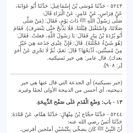
-
٥٢٤٣
حَدَّثَنَا مُوسَى بْنُ إِسْمَاعِيلَ: حَدَّثَنَا أَبُو عَوَانَةَ،
:
عَنْ فِرَاسٍ، عَنْ عَامِرٍ، عَنْ الْبَرَاءِ قَالَ
صَلَّى رَسُولُ اللَّهِ ﷺ ذَاتَ يَوْمٍ، فَقَالَ: (مَنْ صَلَّى
صَلَاتَنَا، وَاسْتَقْبَلَ قِبْلَتَنَا، فَلَا يَذْبَحْ حَتَّى يَنْصَرِفَ). فَقَامَ
أَبُو بُرْدَةَ بْنُ نِيَارٍ فَقَالَ: يَا رَسُولَ اللَّهِ، فعلتُ. فَقَالَ:
(هُوَ شَيْءٌ عَجَّلْتَهُ). قَالَ: فَإِنَّ عِنْدِي جَذَعة هِيَ خَيْرٌ
مِنْ مُسِنَّتَين، آذْبَحُهَا؟ قَالَ: نَعَمْ، ثُمَّ لَا تَجْزِي عَنْ أَحَدٍ
.
بعدك). قال عامر: هي خير نَسيكتيه
].
[
ر: ٩٠٨
(خير نسيكتيه) أي الجذعة التي قال عنها هي خير
.
ذبيحتيه، أي أحسن من الذبيحة الأولى لحمًا وغيره
.
-
١٣
باب: وَضْعِ الْقَدَمِ عَلَى صَفْح الذَّبِيحَةِ
-
٥٢٤٤
حَدَّثَنَا حجَّاج بْنُ مِنْهَالٍ: حَدَّثَنَا همَّام، عَنْ قَتَادَةَ:
:
حَدَّثَنَا أَنَسٌ رضي الله عنه
أَنّ النَّبِيَّ ﷺ كَانَ يضحِّي بِكَبْشَيْنِ أملحين أقرنين،