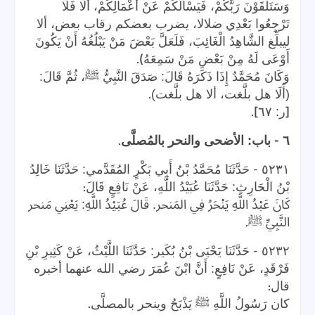
وَسَتَلْقَوْنَ رَبَّكُمْ، فَيَسْأَلُكُمْ عَنْ أَعْمَالِكُمْ، أَلَا فَلَا
تَرْجِعُوا بَعْدِي ضلالا، يضرب بعضكم رقاب بعض، ألا
ليبلِّغ الشَّاهِدُ الْغَائِبَ، فَلَعَلَّ بَعْضَ مَنْ يَبْلُغُهُ أَنْ يَكُونَ
).
أَوْعَى لَهُ مِنْ بَعْضِ مَنْ سَمِعَهُ
وَكَانَ مُحَمَّدٌ إِذَا ذَكَرَهُ قَالَ: صَدَقَ النَّبِيُّ ﷺ، ثُمَّ قَالَ:
.
(أَلَا هل بلَّغت، ألا هل بلَّغت)
].
[
ر: ٦٧
.
-
٦
باب: الأضحى والنحر بالمُصلَّى
-
٥٢٣١
حَدَّثَنَا مُحَمَّدُ بْنُ أَبِي بَكْرٍ المُقَدَّمي: حَدَّثَنَا خَالِدُ
:
بْنُ الْحَارِثِ: حَدَّثَنَا عُبَيْدُ اللَّهِ، عَنْ نَافِعٍ قَالَ
كَانَ عَبْدُ اللَّهِ يَنْحَرُ فِي المَنحر. قَالَ عُبَيْدُ اللَّهِ: يَعْنِي مَنحر
.
النَّبِيِّ ﷺ
-
٥٢٣٢
حَدَّثَنَا يَحْيَى بْنُ بُكَير: حَدَّثَنَا اللَّيْثُ، عَنْ كَثِيرِ بْنِ
فَرْقَدٍ، عَنْ نَافِعٍ: أَنَّ ابْنَ عُمَرَ رضي الله عنهما أخبره
:
قال
.
كان رَسُولُ اللَّهِ ﷺ يَذْبَحُ وينحر بالمصلَّى