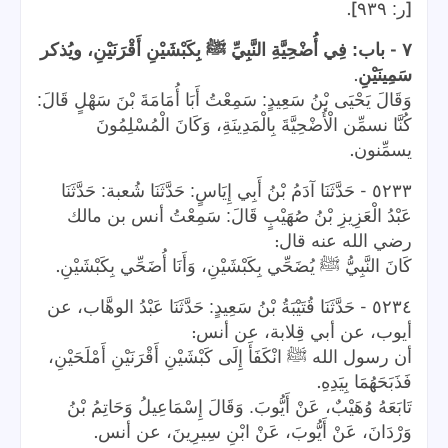
].
[
ر: ٩٣٩
-
٧
باب: فِي أُضْحِيَّةِ النَّبِيِّ ﷺ بِكَبْشَيْنِ أَقْرَنَيْنِ، ويُذكر
.
سَمِينَيْنِ
وَقَالَ يَحْيَى بْنُ سَعِيدٍ: سَمِعْتُ أَبَا أُمَامَةَ بْنَ سَهْلٍ قَالَ:
كُنَّا نسمِّن الْأُضْحِيَّةَ بِالْمَدِينَةِ، وَكَانَ الْمُسْلِمُونَ
.
يسمِّنون
-
٥٢٣٣
حَدَّثَنَا آدَمُ بْنُ أَبِي إِيَاسٍ: حَدَّثَنَا شُعبة: حَدَّثَنَا
عَبْدُ الْعَزِيزِ بْنُ صُهَيْبٍ قَالَ: سَمِعْتُ أنس بن مالك
:
رضي الله عنه قال
.
كَانَ النَّبِيُّ ﷺ يُضَحِّي بِكَبْشَيْنِ، وَأَنَا أُضَحِّي بِكَبْشَيْنِ
-
٥٢٣٤
حَدَّثَنَا قُتَيْبَةُ بْنُ سَعِيدٍ: حَدَّثَنَا عَبْدُ الوهَّاب، عن
:
أيوب، عن أبي قِلابة، عن أنس
أن رسول الله ﷺ انْكَفَأَ إِلَى كَبْشَيْنِ أَقْرَنَيْنِ أَمْلَحَيْنِ،
.
فَذَبَحَهُمَا بِيَدِهِ
تَابَعَهُ وُهَيْبٌ، عَنْ أَيُّوبَ. وَقَالَ إِسْمَاعِيلُ وَحَاتِمُ بْنُ
.
وَرْدَانَ، عَنْ أَيُّوبَ، عَنْ ابْنِ سِيرِينَ، عن أنس