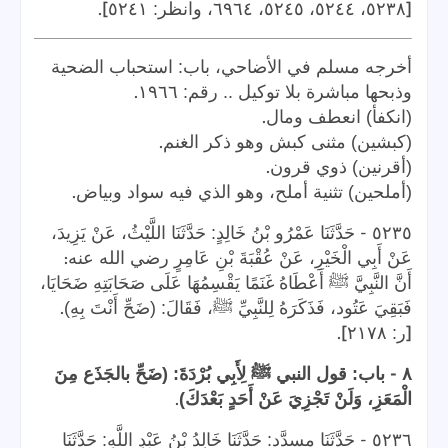
].
[
٥٢٣٨، ٥٢٤٤، ٥٢٤٥، ٦٩٦٤، وانظر: ٥٢٤١
أخرجه مسلم في الأضاحي، باب: استحباب الضحية
.
وذبحها مباشرة بلا توكيل .. رقم: ١٩٦٦
.
(انكفأ) انعطف ومال
.
(كبشين) مثنى كبش وهو ذكر الغنم
.
(أقرنين) ذوي قرون
.
(أملحين) تثنية أملح، وهو الذي فيه سواد وبياض
-
٥٢٣٥
حَدَّثَنَا عَمْرُو بْنُ خَالِدٍ: حَدَّثَنَا اللَّيْثُ، عَنْ يَزِيدَ،
:
عَنْ أَبِي الْخَيْرِ، عَنْ عُقْبَةَ بْنِ عَامِرٍ رضي الله عنه
أَنَّ النَّبِيَّ ﷺ أَعْطَاهُ غَنَمًا يَقْسِمُهَا عَلَى صَحَابَتِهِ ضَحَايَا،
.
فَبَقِيَ عَتُود، فَذَكَرَهُ لِلنَّبِيِّ ﷺ، فَقَالَ: (ضَحِّ أَنْتَ بِهِ)
].
[
ر: ٢١٧٨
-
٨
باب: قول النبي ﷺ لِأَبِي بُرْدَةَ: (ضَحِّ بالجَذَع مِنَ
.
الْمَعَزِ، وَلَنْ تَجْزِيَ عَنْ أَحَدٍ بَعْدَكَ)
-
٥٢٣٦
حَدَّثَنَا مسدَّد: حَدَّثَنَا خَالِدُ بْنُ عَبْدِ اللَّهِ: حَدَّثَنَا