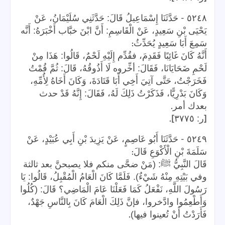
-
٥٢٤٨
حَدَّثَنَا إِسْمَاعِيلُ قَالَ: حَدَّثَنِي سُلَيْمَانُ، عَنْ
يَحْيَى بْنِ سَعِيدٍ، عَنْ الْقَاسِمِ: أَنَّ ابْنَ خبَّاب أَخْبَرَهُ: أَنَّه
:
سَمِعَ أَبَا سَعِيدٍ يُحَدِّثُ
أَنَّهُ كَانَ غَائِبًا فَقَدِمَ، فقُدِّم إِلَيْهِ لَحْمٌ، قَالُوا: هَذَا مِنْ
لَحْمِ ضَحَايَانَا، فَقَالَ: أخِّروه لَا أَذُوقُهُ، قَالَ: ثُمَّ قُمْتُ
فَخَرَجْتُ، حَتَّى آتِيَ أَخِي أَبَا قَتَادَةَ، وَكَانَ أَخَاهُ لِأُمِّهِ،
وَكَانَ بَدْرِيًّا، فَذَكَرْتُ ذَلِكَ لَهُ، فَقَالَ: إِنَّهُ قَدْ حدث
.
بعدك أمر
].
[
ر: ٣٧٧٥
-
٥٢٤٩
حَدَّثَنَا أَبُو عَاصِمٍ، عَنْ يَزِيدَ بْنِ أَبِي عُبَيْدٍ، عَنْ
:
سَلَمَةَ بْنِ الْأَكْوَعِ قَالَ
قَالَ النَّبِيُّ ﷺ: (مَنْ ضحَّى منكم فلا يصبحنَّ بعد ثالثة
وفي بَيْتِهِ مِنْهُ شَيْءٌ). فَلَمَّا كَانَ الْعَامُ الْمُقْبِلُ، قَالُوا: يَا
رَسُولَ اللَّهِ، نَفْعَلُ كَمَا فَعَلْنَا عَامَ الْمَاضِي؟ قَالَ: (كُلُوا
وَأَطْعِمُوا وادَّخروا، فإنَّ ذَلِكَ الْعَامَ كَانَ بِالنَّاسِ جَهْدٌ،
.
فَأَرَدْتُ أَنْ تُعينوا فيها)