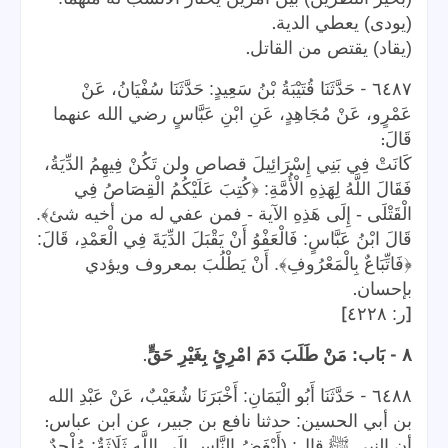
.
(يودى) يعطي الدية
.
(يقاد) يقتص من القاتل
-
٦٤٨٧
حَدَّثَنَا قُتَيْبَةُ بْنُ سَعِيدٍ: حَدَّثَنَا سُفْيَانُ، عَنْ
عَمْرٍو، عَنْ مُجَاهِدٍ، عَنِ ابْنِ عَبَّاسٍ رضي الله عنهما
:
قَالَ
كَانَتْ فِي بَنِي إِسْرَائِيلَ قصاص ولن تَكُنْ فِيهِمُ الدِّيَةُ،
فَقَالَ اللَّهُ لِهَذِهِ الْأُمَّةِ: ﴿كُتِبَ عَلَيْكُمُ الْقِصَاصُ فِي
الْقَتْلَى - إِلَى هَذِهِ الآية - فمن عفي له من أخيه شئ﴾.
قَالَ ابْنُ عَبَّاسٍ: فَالْعَفْوُ أَنْ يَقْبَلَ الدِّيَةَ فِي الْعَمْدِ، قَالَ:
﴿فَاتِّبَاعٌ بِالْمَعْرُوفِ﴾. أَنْ يَطْلُبَ بمعروف ويؤدي
.
بإحسان
]
[
ر: ٤٢٢٨
.
-
٨
بَاب: مَنْ طَلَبَ دَمَ امْرِئٍ بِغَيْرِ حَقٍّ
-
٦٤٨٨
حَدَّثَنَا أَبُو الْيَمَانِ: أَخْبَرَنَا شُعَيْبٌ، عَنْ عَبْدِ الله
:
بن أبي الحسين: حدثنا نافع بن جبير، عن ابن عباس
أن النبي ﷺ قال: (أَبْغَضُ النَّاسِ إِلَى اللَّهِ ثَلَاثَةٌ: مُلْحِدٌ