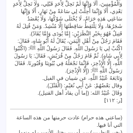
وَالْمُؤْمِنِينَ، أَلَا وَإِنَّهَا لَمْ تَحِلُّ لِأَحَدٍ قَبْلِي، وَلَا تَحِلُّ لِأَحَدٍ
بَعْدِي، أَلَا وَإِنَّمَا أُحِلَّتْ لِي سَاعَةً مِنْ نَهَارٍ، أَلَا وَإِنَّهَا
سَاعَتِي هَذِهِ حَرَامٌ، لَا يُخْتَلَى شَوْكُهَا، وَلَا يُعْضَدُ
شَجَرُهَا، وَلَا يَلْتَقِطُ سَاقِطَتَهَا إِلَّا مُنْشِدٌ. وَمَنْ قُتِلَ لَهُ
.
قَتِيلٌ فَهُوَ بِخَيْرِ النَّظَرَيْنِ: إِمَّا يُودَى وَإِمَّا يُقَادُ)
فَقَامَ رَجُلٌ مِنْ أَهْلِ الْيَمَنِ، يُقَالُ لَهُ أَبُو شَاهٍ، فَقَالَ:
اكْتُبْ لِي يَا رَسُولَ اللَّهِ. فَقَالَ رَسُولُ اللَّهِ ﷺ: (اكْتُبُوا
لِأَبِي شَاهٍ). ثُمَّ قَامَ رَجُلٌ مِنْ قُرَيْشٍ، فَقَالَ: يَا رَسُولَ
اللَّهِ، إِلَّا الْإِذْخِرَ، فَإِنَّمَا نَجْعَلُهُ فِي بُيُوتِنَا وَقُبُورِنَا. فَقَالَ
.
رَسُولُ اللَّهِ ﷺ: (إِلَّا الْإِذْخِرَ)
.
وَتَابَعَهُ عُبَيْدُ اللَّهِ، عن شيبان في الفيل
.
وقال بَعْضُهُمْ: عَنْ أَبِي نُعَيْمٍ: (الْقَتْلَ)
.
وَقَالَ عُبَيْدُ الله: (إما أن يقاد أهل القتيل)
]
[
ر: ١١٢
(ساعتي هذه حرام) عادت حرمتها من هذه الساعة
.
التي أنا فيها
(بخير النظرين) بين أمرين يختار الأنسب له منهما.