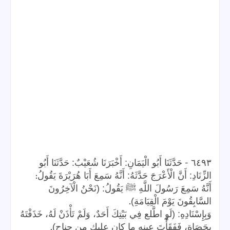
-
٦٤٩٣
حَدَّثَنَا أَبُو الْيَمَانِ: أَخْبَرَنَا شُعَيْبٌ: حَدَّثَنَا أَبُو
:
الزِّنَادِ: أَنَّ الْأَعْرَجَ حَدَّثَهُ: أَنَّهُ سَمِعَ أَبَا هُرَيْرَةَ يَقُولُ
أَنَّهُ سَمِعَ رَسُولَ اللَّهِ ﷺ يَقُولُ: (نَحْنُ الْآخِرُونَ
.
السَّابِقُونَ يَوْمَ الْقِيَامَةِ)
وَبِإِسْنَادِهِ: (لَوِ اطَّلع فِي بَيْتِكَ أَحَدٌ، وَلَمْ تَأْذَنْ لَهُ، خَذَفْتَهُ
.
بِحَصَاةٍ، فَفَقَأْتَ عينه ما كان عليك من جناح)