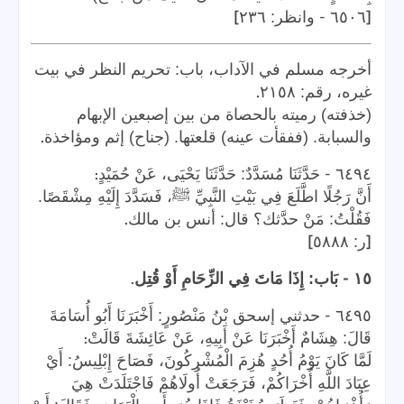
]
-
[
٦٥٠٦
وانظر: ٢٣٦
أخرجه مسلم في الآداب، باب: تحريم النظر في بيت
.
غيره، رقم: ٢١٥٨
(خذفته) رميته بالحصاة من بين إصبعين الإبهام
.
والسبابة. (ففقأت عينه) قلعتها. (جناح) إثم ومؤاخذة
:
-
٦٤٩٤
حَدَّثَنَا مُسَدَّدٌ: حَدَّثَنَا يَحْيَى، عَنْ حُمَيْدٍ
أَنَّ رَجُلًا اطَّلَعَ فِي بَيْتِ النَّبِيِّ ﷺ، فَسَدَّدَ إِلَيْهِ مِشْقَصًا.
.
فَقُلْتُ: مَنْ حدَّثك؟ قال: أنس بن مالك
]
[
ر: ٥٨٨٨
.
-
١٥
بَاب: إِذَا مَاتَ فِي الزِّحَامِ أَوْ قُتِل
-
٦٤٩٥
حدثني إسحق بْنُ مَنْصُورٍ: أَخْبَرَنَا أَبُو أُسَامَةَ
:
قَالَ: هِشَامٌ أَخْبَرَنَا عَنْ أَبِيهِ، عَنْ عَائِشَةَ قَالَتْ
لَمَّا كَانَ يَوْمُ أُحُدٍ هُزِمَ الْمُشْرِكُونَ، فَصَاحَ إِبْلِيسُ: أَيْ
عِبَادَ اللَّهِ أُخْرَاكُمْ، فَرَجَعَتْ أُولَاهُمْ فَاجْتَلَدَتْ هِيَ