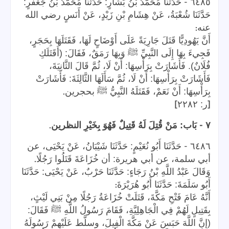
-
٦٤٨٥
حَدَّثَنَا مُحَمَّدُ بْنُ بَشَّارٍ: حَدَّثَنَا مُحَمَّدُ بْنُ جَعْفَرٍ:
حَدَّثَنَا شُعْبَةُ، عَنْ هِشَامِ بْنِ زَيْدٍ، عَنْ أَنَسٍ رضي الله
:
عنه
أَنَّ يَهُودِيًّا قَتَلَ جَارِيَةً عَلَى أَوْضَاحٍ لَهَا، فَقَتَلَهَا بِحَجَرٍ،
فَجِيءَ بِهَا إِلَى النَّبِيِّ ﷺ وَبِهَا رَمَقٌ، فَقَالَ: (أَقَتَلَكِ
فُلَانٌ). فَأَشَارَتْ بِرَأْسِهَا: أَنْ لَا، ثُمَّ قَالَ الثَّانِيَةَ،
فَأَشَارَتْ بِرَأْسِهَا: أَنْ لَا، ثُمَّ سَأَلَهَا الثَّالِثَةَ: فَأَشَارَتْ
.
بِرَأْسِهَا: أَنْ نَعَمْ، فَقَتَلَهُ النَّبِيُّ ﷺ بحجرين
]
[
ر: ٢٢٨٢
.
-
٧
بَاب: مَنْ قُتِلَ لَهُ قَتِيلٌ فَهُوَ بِخَيْرِ النظرين
-
٦٤٨٦
حَدَّثَنَا أَبُو نُعَيْمٍ: حَدَّثَنَا شَيْبَانُ، عَنْ يَحْيَى، عن
.
أبي سلمة، عن أبي هريرة: أن خُزَاعَةَ قَتَلُوا رَجُلًا
وَقَالَ عَبْدُ اللَّهِ بْنُ رَجَاءٍ: حَدَّثَنَا حَرْبٌ، عَنْ يَحْيَى: حَدَّثَنَا
:
أَبُو سَلَمَةَ: حَدَّثَنَا أَبُو هُرَيْرَةَ
أَنَّهُ عَامَ فَتْحِ مَكَّةَ، قَتَلَتْ خُزَاعَةُ رَجُلًا مِنْ بَنِي لَيْثٍ،
بِقَتِيلٍ لَهُمْ فِي الْجَاهِلِيَّةِ، فَقَامَ رَسُولُ اللَّهِ ﷺ فَقَالَ:
(إِنَّ اللَّهَ حَبَسَ عَنْ مَكَّةَ الْفِيلَ، وسلَّط عَلَيْهِمْ رَسُولَهُ