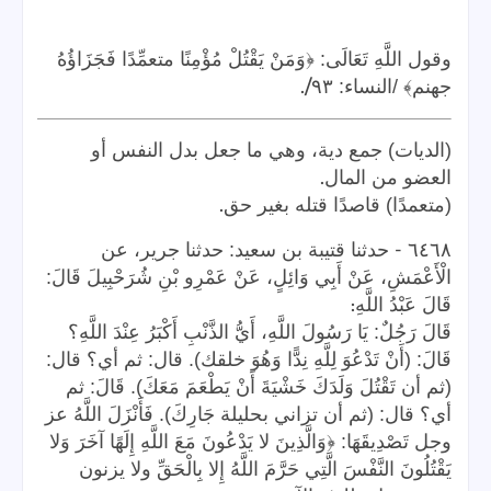
وقول اللَّهِ تَعَالَى: ﴿وَمَنْ يَقْتُلْ مُؤْمِنًا متعمِّدًا فَجَزَاؤُهُ
/.
جهنم﴾ /النساء: ٩٣
(الديات) جمع دية، وهي ما جعل بدل النفس أو
.
العضو من المال
.
(متعمدًا) قاصدًا قتله بغير حق
-
٦٤٦٨
حدثنا قتيبة بن سعيد: حدثنا جرير، عن
الْأَعْمَشِ، عَنْ أَبِي وَائِلٍ، عَنْ عَمْرِو بْنِ شُرَحْبِيلَ قَالَ:
:
قَالَ عَبْدُ اللَّهِ
قَالَ رَجُلٌ: يَا رَسُولَ اللَّهِ، أَيُّ الذَّنْبِ أَكْبَرُ عِنْدَ اللَّهِ؟
قَالَ: (أَنْ تَدْعُوَ لِلَّهِ نِدًّا وَهُوَ خلقك). قال: ثم أي؟ قال:
(ثم أن تَقْتُلَ وَلَدَكَ خَشْيَةَ أَنْ يَطْعَمَ مَعَكَ). قَالَ: ثم
أي؟ قال: (ثم أن تزاني بحليلة جَارِكَ). فَأَنْزَلَ اللَّهُ عز
وجل تَصْدِيقَهَا: ﴿وَالَّذِينَ لا يَدْعُونَ مَعَ اللَّهِ إِلَهًا آخَرَ وَلا
يَقْتُلُونَ النَّفْسَ الَّتِي حَرَّمَ اللَّهُ إِلا بِالْحَقِّ ولا يزنون