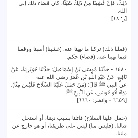
ذَلِكَ، فَإِنْ غَشِينَا مِنْ ذَلِكَ شَيْئًا، كان قضاء ذلك إلى
.
الله
]
[
ر: ١٨
(فعلنا ذلك) تركنا ما نهينا عنه. (غشينا) أصبنا ووقعنا
.
فيما نهينا عنه. (قضاء) حكم
-
٦٤٨٠
حَدَّثَنَا مُوسَى بْنُ إِسْمَاعِيلَ: حَدَّثَنَا جُوَيْرِيَةُ، عَنْ
نَافِعٍ، عَنْ عَبْدِ اللَّهِ بْنِ عُمَرَ رضي الله عنه،
.
عن النبي ﷺ قَالَ: (مَنْ حَمَلَ عَلَيْنَا السِّلَاحَ فَلَيْسَ مِنَّا)
.
رَوَاهُ أَبُو مُوسَى، عَنِ النَّبِيِّ ﷺ
]
-
[
٦٦٥٩
وانظر: ٦٦٦٠
(حمل علينا السلاح) قاتلنا بسبب ديننا، أو استحل
قتالنا. (فليس منا) ليس على طريقنا، أو هو خارج عن
.
ملتنا