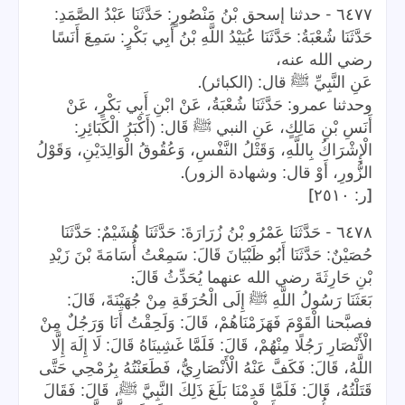
-
٦٤٧٧
حدثنا إسحق بْنُ مَنْصُورٍ: حَدَّثَنَا عَبْدُ الصَّمَدِ:
حَدَّثَنَا شُعْبَةُ: حَدَّثَنَا عُبَيْدُ اللَّهِ بْنُ أَبِي بَكْرٍ: سَمِعَ أَنَسًا
رضي الله عنه،
.
عَنِ النَّبِيِّ ﷺ قال: (الكبائر)
وحدثنا عمرو: حَدَّثَنَا شُعْبَةُ، عَنْ ابْنِ أَبِي بَكْرٍ، عَنْ
أَنَسِ بْنِ مَالِكٍ، عَنِ النبي ﷺ قَال: (أَكْبَرُ الْكَبَائِرِ:
الْإِشْرَاكُ بِاللَّهِ، وَقَتْلُ النَّفْسِ، وَعُقُوقُ الْوَالِدَيْنِ، وَقَوْلُ
.
الزُّورِ، أَوْ قال: وشهادة الزور)
]
[
ر: ٢٥١٠
-
٦٤٧٨
حَدَّثَنَا عَمْرُو بْنُ زُرَارَةَ: حَدَّثَنَا هُشَيْمٌ: حَدَّثَنَا
حُصَيْنٌ: حَدَّثَنَا أَبُو ظَبْيَانَ قَالَ: سَمِعْتُ أُسَامَةَ بْنَ زَيْدِ
:
بْنِ حَارِثَةَ رضي الله عنهما يُحَدِّثُ قَالَ
بَعَثَنَا رَسُولُ اللَّهِ ﷺ إِلَى الْحُرَقَةِ مِنْ جُهَيْنَةَ، قَالَ:
فصبَّحنا الْقَوْمَ فَهَزَمْنَاهُمْ، قَالَ: وَلَحِقْتُ أَنَا وَرَجُلٌ مِنْ
الْأَنْصَارِ رَجُلًا مِنْهُمْ، قَالَ: فَلَمَّا غَشِينَاهُ قَالَ: لَا إِلَهَ إِلَّا
اللَّهُ، قَالَ: فَكَفَّ عَنْهُ الْأَنْصَارِيُّ، فَطَعَنْتُهُ بِرُمْحِي حَتَّى
قَتَلْتُهُ، قَالَ: فَلَمَّا قَدِمْنَا بَلَغَ ذَلِكَ النَّبِيَّ ﷺ، قَالَ: فَقَالَ