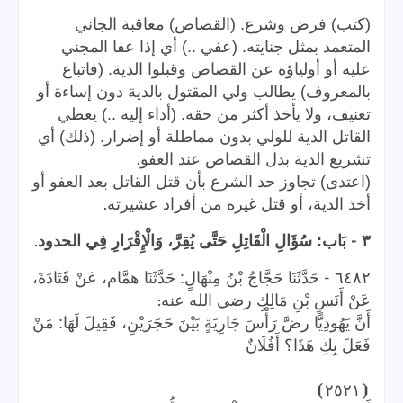
(كتب) فرض وشرع. (القصاص) معاقبة الجاني
المتعمد بمثل جنايته. (عفي ..) أي إذا عفا المجني
عليه أو أولياؤه عن القصاص وقبلوا الدية. (فاتباع
بالمعروف) يطالب ولي المقتول بالدية دون إساءة أو
تعنيف، ولا يأخذ أكثر من حقه. (أداء إليه ..) يعطي
القاتل الدية للولي بدون مماطلة أو إضرار. (ذلك) أي
.
تشريع الدية بدل القصاص عند العفو
(اعتدى) تجاوز حد الشرع بأن قتل القاتل بعد العفو أو
.
أخذ الدية، أو قتل غيره من أفراد عشيرته
.
-
٣
بَاب: سُؤَالِ الْقَاتِلِ حَتَّى يُقِرَّ، وَالْإِقْرَارِ فِي الحدود
-
٦٤٨٢
حَدَّثَنَا حَجَّاجُ بْنُ مِنْهَالٍ: حَدَّثَنَا همَّام، عَنْ قَتَادَةَ،
:
عَنْ أَنَسِ بْنِ مَالِكٍ رضي الله عنه
أَنَّ يَهُودِيًّا رضَّ رَأْسَ جَارِيَةٍ بَيْنَ حَجَرَيْنِ، فَقِيلَ لَهَا: مَنْ
فَعَلَ بِكِ هَذَا؟ أَفُلَانٌ
⦘
٢٥٢١
⦗