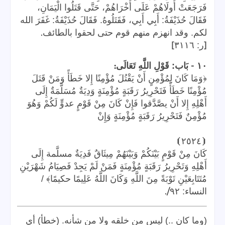
فَرَجَعَتْ أُولَاهُمْ عَلَى أُخْرَاهُمْ، حَتَّى قَتَلُوا الْيَمَانِ،
فَقَالَ حُذَيْفَةُ: أَبِي أَبِي، فَقَتَلُوهُ. فَقَالَ حُذَيْفَةُ: غَفَرَ الله
.
لكم. وقد انهزم منهم قوم حتى لحقوا بالطائف
]
[
ر: ٣١١٦
:
-
١٠
بَاب: قَوْلِ اللَّهِ تَعَالَى
﴿وَمَا كَانَ لِمُؤْمِنٍ أَنْ يَقْتُلَ مُؤْمِنًا إِلا خَطَأً وَمَنْ قَتَلَ
مُؤْمِنًا خَطَأً فَتَحْرِيرُ رَقَبَةٍ مُؤْمِنَةٍ وَدِيَةٌ مُسَلَّمَةٌ إِلَى
أَهْلِهِ إِلا أَنْ يصَّدَّقوا فَإِنْ كَانَ مِنْ قَوْمٍ عدوٍّ لَكُمْ وَهُوَ
مُؤْمِنٌ فَتَحْرِيرُ رَقَبَةٍ مُؤْمِنَةٍ وَإِنْ
⦘
٢٥٢٤
⦗
كَانَ مِنْ قَوْمٍ بَيْنَكُمْ وَبَيْنَهُمْ مِيثَاقٌ فَدِيَةٌ مسلَّمة إِلَى
أَهْلِهِ وَتَحْرِيرُ رَقَبَةٍ مُؤْمِنَةٍ فَمَنْ لَمْ يَجِدْ فَصِيَامُ شَهْرَيْنِ
مُتَتَابِعَيْنِ تَوْبَةً مِنَ اللَّهِ وَكَانَ اللَّهُ عَلِيمًا حكيمًا﴾ /
/.
النساء: ٩٢
(وما كان ..) ليس من خلقه ولا من شأنه. (خطأ) أي