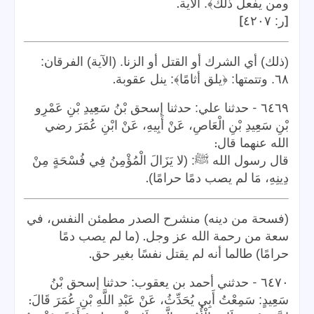
.
ومن يفعل ذلك﴾. الآية
]
[
ر: ٤٢٠٧
(ذلك) أي الشرك أو القتل أو الزنا. (الآية) الفرقان:
.
٦٨. وتتمتها: ﴿يلق أثامًا﴾: ينل عقوبة
-
٦٤٦٩
حدثنا علي: حدثنا إسحق بْنُ سَعِيدِ بْنِ عَمْرِو
بْنِ سَعِيدِ بْنِ الْعَاصِ، عَنْ أَبِيهِ، عَنْ ابْنِ عُمَرَ رضي
:
الله عنهما قال
قال رسول الله ﷺ: (لا يَزَالَ الْمُؤْمِنُ فِي فُسْحَةٍ مِنْ
.
دِينِهِ، مَا لم يصب دمًا حرامًا)
(فسحة من دينه) منشرح الصدر مطمئن النفس، في
.
سعة من رحمة الله عز وجل
(ما لم يصب دمًا
.
حرامًا) طالما أنه لم يقتل نفسًا بغير حق
-
٦٤٧٠
حدثني أحمد بن يعقوب: حدثنا إسحق بْنُ
:
سَعِيدٍ: سَمِعْتُ أَبِي يُحَدِّثُ، عَنْ عَبْدِ اللَّهِ بْنِ عُمَرَ قَالَ