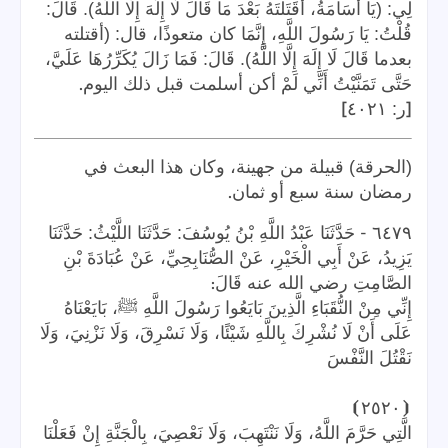
لِي: (يَا أُسَامَةُ، أَقَتَلْتَهُ بَعْدَ مَا قَالَ لَا إِلَهَ إِلَّا اللَّهُ). قَالَ:
قُلْتُ: يَا رَسُولَ اللَّهِ، إِنَّمَا كان متعوذًا، قال: (أقتلته
بعدما قَالَ لَا إِلَهَ إِلَّا اللَّهُ). قَالَ: فَمَا زَالَ يُكَرِّرُهَا عَلَيَّ،
.
حَتَّى تَمَنَّيْتُ أَنِّي لَمْ أكن أسلمت قبل ذلك اليوم
]
[
ر: ٤٠٢١
(الحرقة) قبيلة من جهينة، وكان هذا البعث في
.
رمضان سنة سبع أو ثمان
-
٦٤٧٩
حَدَّثَنَا عَبْدُ اللَّهِ بْنُ يُوسُفَ: حَدَّثَنَا اللَّيْثُ: حَدَّثَنَا
يَزِيدُ، عَنْ أَبِي الْخَيْرِ، عَنْ الصُّنَابِحِيِّ، عَنْ عُبَادَةَ بْنِ
:
الصَّامِتِ رضي الله عنه قَالَ
إِنِّي مِنْ النُّقَبَاءِ الَّذِينَ بَايَعُوا رَسُولَ اللَّهِ ﷺ، بَايَعْنَاهُ
عَلَى أَنْ لَا نُشْرِكَ بِاللَّهِ شَيْئًا، وَلَا نَسْرِقَ، وَلَا نَزْنِيَ، وَلَا
نَقْتُلَ النَّفْسَ
⦘
٢٥٢٠
⦗
الَّتِي حَرَّمَ اللَّهُ، وَلَا نَنْتَهِبَ، وَلَا نَعْصِيَ، بِالْجَنَّةِ إِنْ فَعَلْنَا