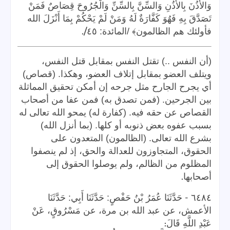
وَالأُذُنَ بِالأُذُنِ وَالسِّنَّ بِالسِّنِّ وَالْجُرُوحَ قِصَاصٌ فَمَنْ
تَصَدَّقَ بِهِ فَهُوَ كَفَّارَةٌ لَهُ وَمَنْ لَمْ يَحْكُمْ بِمَا أَنْزَلَ الله
/.
فأولئك هم الظالمون﴾ /المائدة: ٤٥
(أن النفس ..) تقتل النفس بمقابل قتل النفس،
ويتلف العضو بمقابل إتلاف العضو، وهكذا. (قصاص)
أي يجرح الجارح مثل جرحه إن أمكن تحقيق المماثلة
بين الجرحين. (فمن تصدق به) فمن عفا من أصحاب
القصاص عن حقه فيه. (كفارة له) يمحو الله تعالى له
بسبب عفوه بعض ذنوبه أو كلها. (بما أنزل الله)
بشرع الله تعالى. (الظالمون) المتعدون على
الحقوق، المتجاوزون للعدالة والحق، إذ لم ينصفوا
المظلوم من الظالم، ولم يوصلوا الحقوق إلى
.
أصحابها
-
٦٤٨٤
حَدَّثَنَا عُمَرُ بْنُ حَفْصٍ: حَدَّثَنَا أَبِي: حَدَّثَنَا
الأعمش، عن عبد الله بن مرة، عن مَسْرُوقٍ، عَنْ
:
عَبْدِ اللَّهِ قَالَ