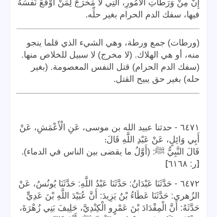
إِنَّ مِنْ وَرَطَاتِ الْأُمُورِ، الَّتِي لَا مَخْرَجَ لِمَنْ أَوْقَعَ نَفْسَهُ
.
فيها، سفك الدم الحرام بغير حلِّه
(ورطات) جمع ورطة، وهي الشيء الذي قلما ينجو
منه، أو هي الهلاك. (لا مخرج) لا سبيل للخلاص منها.
(سفك الدم الحرام) قتل النفس المعصومة. (بغير
.
حله) بغير حق يبيح القتل
-
٦٤٧١
حدثنا عبيد الله بن موسى، عَنِ الْأَعْمَشِ، عَنْ
:
أَبِي وَائِلٍ، عَنْ عَبْدِ اللَّهِ قَالَ
.
قَالَ النَّبِيُّ ﷺ: (أَوَّلُ ما يقضى بين الناس في الدماء)
]
[
ر: ٦١٦٨
-
٦٤٧٢
حَدَّثَنَا عَبْدَانُ: حَدَّثَنَا عَبْدُ اللَّهِ: حَدَّثَنَا يُونُسُ، عَنْ
الزُهري: حَدَّثَنَا عَطَاءُ بْنُ يَزِيدَ: أَنَّ عُبَيْدَ اللَّهِ بْنَ عَدِيٍّ
حَدَّثَهُ: أَنَّ الْمِقْدَادَ بْنَ عَمْرٍو الْكِنْدِيَّ، حَلِيفَ بَنِي زُهْرَةَ،