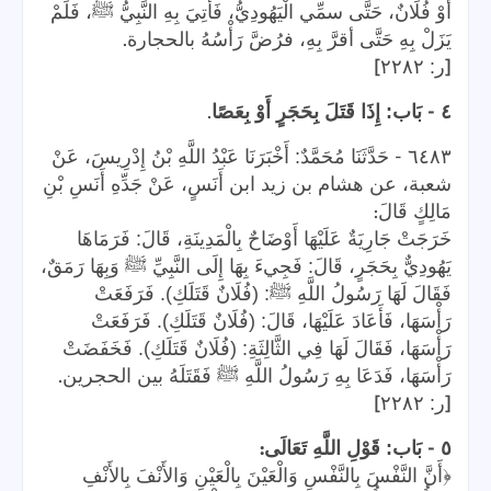
أَوْ فُلَانٌ، حَتَّى سمِّي الْيَهُودِيُّ، فَأُتِيَ بِهِ النَّبِيُّ ﷺ، فَلَمْ
.
يَزَلْ بِهِ حَتَّى أقرَّ بِهِ، فرُضَّ رَأْسُهُ بالحجارة
]
[
ر: ٢٢٨٢
.
-
٤
بَاب: إِذَا قَتَلَ بِحَجَرٍ أَوْ بِعَصًا
-
٦٤٨٣
حَدَّثَنَا مُحَمَّدٌ: أَخْبَرَنَا عَبْدُ اللَّهِ بْنُ إِدْرِيسَ، عَنْ
شعبة، عن هشام بن زيد ابن أَنَسٍ، عَنْ جَدِّهِ أَنَسِ بْنِ
:
مَالِكٍ قَالَ
خَرَجَتْ جَارِيَةٌ عَلَيْهَا أَوْضَاحٌ بِالْمَدِينَةِ، قَالَ: فَرَمَاهَا
يَهُودِيٌّ بِحَجَرٍ، قَالَ: فَجِيءَ بِهَا إِلَى النَّبِيِّ ﷺ وَبِهَا رَمَقٌ،
فَقَالَ لَهَا رَسُولُ اللَّهِ ﷺ: (فُلَانٌ قَتَلَكِ). فَرَفَعَتْ
رَأْسَهَا، فَأَعَادَ عَلَيْهَا، قَالَ: (فُلَانٌ قَتَلَكِ). فَرَفَعَتْ
رَأْسَهَا، فَقَالَ لَهَا فِي الثَّالِثَةِ: (فُلَانٌ قَتَلَكِ). فَخَفَضَتْ
.
رَأْسَهَا، فَدَعَا بِهِ رَسُولُ اللَّهِ ﷺ فَقَتَلَهُ بين الحجرين
]
[
ر: ٢٢٨٢
:
-
٥
بَاب: قَوْلِ اللَّهِ تَعَالَى
﴿أَنَّ النَّفْسَ بِالنَّفْسِ وَالْعَيْنَ بِالْعَيْنِ وَالأَنْفَ بِالأَنْفِ