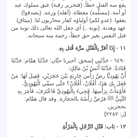
يقع منه القتل خطأ. (فتحرير رقبة) عتق مملوك عبد
أو أمة. (مسلَّمة) معطاة. (أهله) ورثته. (يصدقوا)
يعفوا. (عدو لكم) أولياؤه كفار محاربون لنا. (ميثاق)
عهد وهدنة. (توبة ..) أي جعل الله تعالى ذلك توبة من
.
قتل النفس بغير حق خطأ، رحمة منه سبحانه
.
-
١١
إِذَا أقرَّ بِالْقَتْلِ مرَّة قُتل بِهِ
-
٦٤٩٠
حَدَّثَنِي إسحق: أخبرنا حبَّان: حَدَّثَنَا همَّام: حَدَّثَنَا
:
قَتَادَةُ: حَدَّثَنَا أَنَسٌ بْنُ مَالِكٍ
أَنَّ يَهُودِيًّا رضَّ رَأْسَ جَارِيَةٍ بَيْنَ حَجَرَيْنِ، فَقِيلَ لَهَا: مَنْ
فَعَلَ بِكِ هَذَا، أَفُلَانٌ، أَفُلَانٌ؟ حَتَّى سمِّي الْيَهُودِيُّ،
فَأَوْمَأَتْ بِرَأْسِهَا. فَجِيءَ بِالْيَهُودِيِّ فَاعْتَرَفَ، فَأَمَرَ بِهِ
النَّبِيُّ ﷺ فرُضَّ رَأْسُهُ بالحجارة. وقد قال همَّام:
.
بحجرين
]
[
ر: ٢٢٨٢
.
-
١٢
بَاب: قَتْلِ الرَّجُلِ بِالْمَرْأَةِ