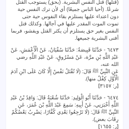
(قتلها) قتل النفس البشرية. (بحق) يستوجب القتل
شرعًا. (أحيا الناس جميعًا) أي لأن ترك النفس حية
دون اعتداء عليها يستلزم بقاء النفوس حية حتى
تموت الموت المقدر عليها في آجالها. وكذلك قتل
النفس بغير حق يستلزم أن يكثر القتل ويفشو، فربما
.
أفنى البشرية جميعها
-
٦٤٧٣
حَدَّثَنَا قَبِيصَةُ: حَدَّثَنَا سُفْيَانُ، عَنْ الْأَعْمَشِ، عَنْ
عَبْدِ اللَّهِ بْنِ مرَّة، عَنْ مَسْرُوقٍ، عَنْ عَبْدِ اللَّهِ رضي
الله عنه،
عَنِ النَّبِيِّ ﷺ قَالَ: (لَا تُقْتَلُ نَفْسٌ إِلَّا كَانَ عَلَى ابْنِ آدَمَ
.
الْأَوَّلِ كِفْلٌ منها)
]
[
ر: ٣١٥٧
-
٦٤٧٤
حَدَّثَنَا أَبُو الْوَلِيدِ: حَدَّثَنَا شُعْبَةُ قَالَ: وَاقِدُ بْنُ عَبْدِ
اللَّهِ أَخْبَرَنِي، عَنْ أَبِيهِ: سَمِعَ عَبْدَ اللَّهِ بْنَ عُمَرَ، عَنِ
النَّبِيِّ ﷺ قَالَ: (لَا تَرْجِعُوا بَعْدِي كُفَّارًا، يَضْرِبُ بَعْضُكُمْ
.
رِقَابَ بعض)
]
[
ر: ١٦٥٥