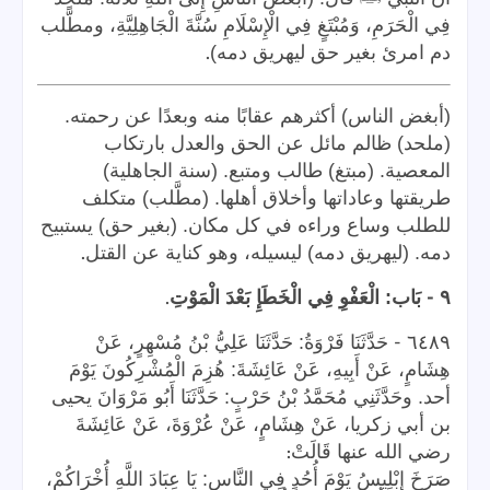
فِي الْحَرَمِ، وَمُبْتَغٍ فِي الْإِسْلَامِ سُنَّةَ الْجَاهِلِيَّةِ، ومطَّلب
.
دم امرئ بغير حق ليهريق دمه)
(أبغض الناس) أكثرهم عقابًا منه وبعدًا عن رحمته.
(ملحد) ظالم مائل عن الحق والعدل بارتكاب
المعصية. (مبتغ) طالب ومتبع. (سنة الجاهلية)
طريقتها وعاداتها وأخلاق أهلها. (مطَّلب) متكلف
للطلب وساع وراءه في كل مكان. (بغير حق) يستبيح
.
دمه. (ليهريق دمه) ليسيله، وهو كناية عن القتل
.
-
٩
بَاب: الْعَفْوِ فِي الْخَطَإِ بَعْدَ الْمَوْتِ
-
٦٤٨٩
حَدَّثَنَا فَرْوَةُ: حَدَّثَنَا عَلِيُّ بْنُ مُسْهِرٍ، عَنْ
هِشَامٍ، عَنْ أَبِيهِ، عَنْ عَائِشَةَ: هُزِمَ الْمُشْرِكُونَ يَوْمَ
أحد. وحَدَّثَنِي مُحَمَّدُ بْنُ حَرْبٍ: حَدَّثَنَا أَبُو مَرْوَانَ يحيى
بن أبي زكريا، عَنْ هِشَامٍ، عَنْ عُرْوَةَ، عَنْ عَائِشَةَ
:
رضي الله عنها قَالَتْ
صَرَخَ إِبْلِيسُ يَوْمَ أُحُدٍ فِي النَّاسِ: يَا عِبَادَ اللَّهِ أُخْرَاكُمْ،