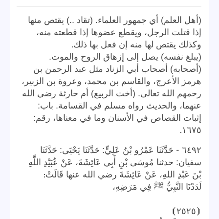
(أهل العلم) أي جمهور العلماء. (تقاد ..) يقتص منها
إذا قتلت الرجل، ويقطع عضوها إذا قطعته منه،
.
وكذلك يقتص لها منه إن فعل بها ذلك
(يبلغ نفسه) يصل إلى إزهاق الروح والموت.
(أصحابه) أصحاب أبي الزناد مثل عبد الرحمن بن
هرمز الأعرج، والقاسم بن محمد، وعروة بن الزبير،
رحمهم الله تعالى. (أخت الربيع) أم حارثة رضي الله
عنهما، والحديث رواه مسلم في القسامة. باب:
إثبات القصاص في الأسنان وما في معناها، رقم:
.
١٦٧٥
-
٦٤٩٢
حَدَّثَنَا عَمْرُو بْنُ عَلِيٍّ: حَدَّثَنَا يَحْيَى: حَدَّثَنَا
سفيان: حدثنا مُوسَى بْنِ أَبِي عَائِشَةَ، عَنْ عُبَيْدِ اللَّهِ
:
بْنَ عَبْدِ اللهِ، عَنْ عَائِشَةَ رضي الله عنها قَالَتْ
لَدَدْنَا النَّبِيُّ ﷺ فِي مَرَضِهِ،
⦘
٢٥٢٥
⦗