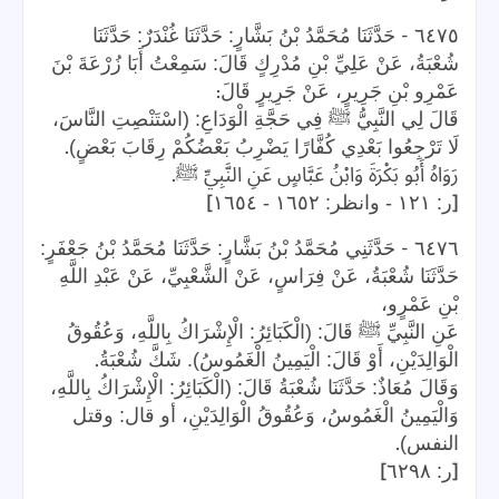
-
٦٤٧٥
حَدَّثَنَا مُحَمَّدُ بْنُ بَشَّارٍ: حَدَّثَنَا غُنْدَرٌ: حَدَّثَنَا
شُعْبَةُ، عَنْ عَلِيِّ بْنِ مُدْرِكٍ قَالَ: سَمِعْتُ أَبَا زُرْعَةَ بْنَ
:
عَمْرِو بْنِ جَرِيرٍ، عَنْ جَرِيرٍ قَالَ
قَالَ لِي النَّبِيُّ ﷺ فِي حَجَّةِ الْوَدَاعِ: (اسْتَنْصِتِ النَّاسَ،
.
لَا تَرْجِعُوا بَعْدِي كُفَّارًا يَضْرِبُ بَعْضُكُمْ رِقَابَ بَعْضٍ)
.
رَوَاهُ أَبُو بَكْرَةَ وَابْنُ عَبَّاسٍ عَنِ النَّبِيِّ ﷺ
]
[
ر: ١٢١ - وانظر: ١٦٥٢ - ١٦٥٤
-
٦٤٧٦
حَدَّثَنِي مُحَمَّدُ بْنُ بَشَّارٍ: حَدَّثَنَا مُحَمَّدُ بْنُ جَعْفَرٍ:
حَدَّثَنَا شُعْبَةُ، عَنْ فِرَاسٍ، عَنْ الشَّعْبِيِّ، عَنْ عَبْدِ اللَّهِ
بْنِ عَمْرٍو،
عَنِ النَّبِيِّ ﷺ قَالَ: (الْكَبَائِرُ: الْإِشْرَاكُ بِاللَّهِ، وَعُقُوقُ
.
الْوَالِدَيْنِ، أَوْ قَالَ: الْيَمِينُ الْغَمُوسُ). شَكَّ شُعْبَةُ
وَقَالَ مُعَاذٌ: حَدَّثَنَا شُعْبَةُ قَالَ: (الْكَبَائِرُ: الْإِشْرَاكُ بِاللَّهِ،
وَالْيَمِينُ الْغَمُوسُ، وَعُقُوقُ الْوَالِدَيْنِ، أو قال: وقتل
.
النفس)
]
[
ر: ٦٢٩٨