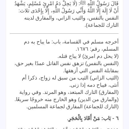
قَالَ رَسُولُ اللَّهِ ﷺ: (لَا يَحِلُّ دَمُ امْرِئٍ مُسْلِمٍ، يَشْهَدُ
أَنْ لَا إِلَهَ إِلَّا اللَّهُ وَأَنِّي رَسُولُ اللَّهِ، إِلَّا بِإِحْدَى ثلاث:
النفس بالنفس، والثيب الزاني، والمفارق لدينه
.
التارك للجماعة)
أخرجه مسلم في القسامة، باب: ما يباح به دم
.
المسلم، رقم: ١٦٧٦
.
(لا يحل دم امرئ) لا يباح قتله
(النفس بالنفس) تزهق نفس القاتل عمدًا بغير حق،
.
بمقابلة النفس التي أزهقها
(الثيب الزاني) الثيب من سبق له زواج، ذكرا أم
.
أنثى، فيباح دمه إذا زنى
(المفارق) التارك المبتعد، وهو المرتد. وفي رواية
.
(والمارق من الدين) وهو الخارج منه خروجًا سريعًا
.
(التارك للجماعة) المفارق لجماعة المسلمين
.
-
٦
بَاب: مَنْ أَقَادَ بِالْحَجَرِ