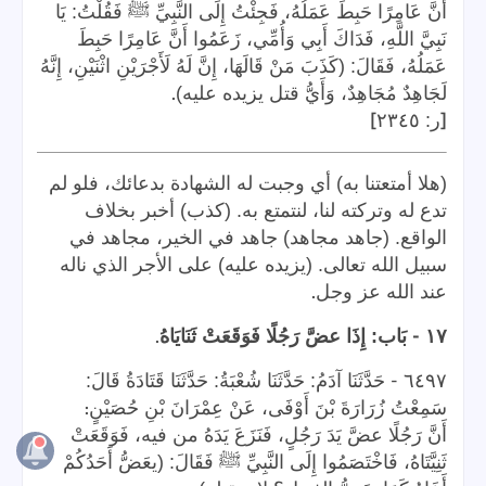
أَنَّ عَامِرًا حَبِطَ عَمَلُهُ، فَجِئْتُ إِلَى النَّبِيِّ ﷺ فَقُلْتُ: يَا
نَبِيَّ اللَّهِ، فَدَاكَ أَبِي وَأُمِّي، زَعَمُوا أَنَّ عَامِرًا حَبِطَ
عَمَلُهُ، فَقَالَ: (كَذَبَ مَنْ قَالَهَا، إِنَّ لَهُ لَأَجْرَيْنِ اثْنَيْنِ، إِنَّهُ
.
لَجَاهِدٌ مُجَاهِدٌ، وَأَيُّ قتل يزيده عليه)
]
[
ر: ٢٣٤٥
(هلا أمتعتنا به) أي وجبت له الشهادة بدعائك، فلو لم
تدع له وتركته لنا، لنتمتع به. (كذب) أخبر بخلاف
الواقع. (جاهد مجاهد) جاهد في الخير، مجاهد في
سبيل الله تعالى. (يزيده عليه) على الأجر الذي ناله
.
عند الله عز وجل
.
-
١٧
بَاب: إِذَا عضَّ رَجُلًا فَوَقَعَتْ ثَنَايَاهُ
-
٦٤٩٧
حَدَّثَنَا آدَمُ: حَدَّثَنَا شُعْبَةُ: حَدَّثَنَا قَتَادَةُ قَالَ:
:
سَمِعْتُ زُرَارَةَ بْنَ أَوْفَى، عَنْ عِمْرَانَ بْنِ حُصَيْنٍ
أَنَّ رَجُلًا عضَّ يَدَ رَجُلٍ، فَنَزَعَ يَدَهُ من فيه، فَوَقَعَتْ
ثَنِيَّتَاهُ، فَاخْتَصَمُوا إِلَى النَّبِيِّ ﷺ فَقَالَ: (يعَضُّ أَحَدُكُمْ