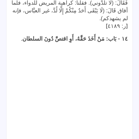
فَقَالَ: (لَا تلدُّوني). فقلنا: كراهية المريض للدواء، فلما
أفاق قَالَ: (لَا يَبْقَى أَحَدٌ مِنْكُمْ إِلَّا لُدَّ، غير العبَّاس، فإنه
.
لم يشهدكم)
]
[
ر: ٤١٨٩
.
-
١٤
بَاب: مَنْ أَخَذَ حَقَّهُ، أَوِ اقتصَّ دُونَ السلطان