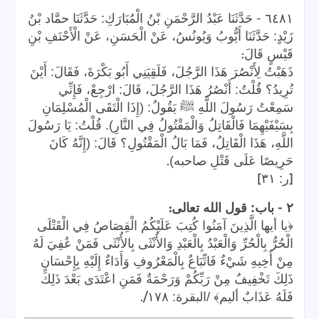
-
٦٤٨١
حَدَّثَنَا عَبْدُ الرَّحْمَنِ بْنُ الْمُبَارَكِ: حَدَّثَنَا حمَّاد بْنُ
زَيْدٍ: حَدَّثَنَا أَيُّوبُ وَيُونُسُ، عَنْ الْحَسَنِ، عَنْ الْأَحْنَفِ بْنِ
:
قَيْسٍ قَالَ
ذَهَبْتُ لِأَنْصُرَ هَذَا الرَّجُلَ، فَلَقِيَنِي أَبُو بَكْرَةَ، فَقَالَ: أَيْنَ
تُرِيدُ؟ قُلْتُ: أَنْصُرُ هَذَا الرَّجُلَ، قَالَ: ارْجِعْ، فَإِنِّي
سَمِعْتُ رَسُولَ اللَّهِ ﷺ يَقُولُ: (إِذَا الْتَقَى الْمُسْلِمَانِ
بِسَيْفَيْهِمَا فَالْقَاتِلُ وَالْمَقْتُولُ فِي النَّارِ). قُلْتُ: يَا رَسُولَ
اللَّهِ، هَذَا الْقَاتِلُ، فَمَا بَالُ الْمَقْتُولِ؟ قَالَ: (إِنَّهُ كَانَ
.
حَرِيصًا عَلَى قَتْلِ صاحبه)
]
[
ر: ٣١
:
-
٢
باب: قول الله تعالى
﴿يا أيها الَّذِينَ آمَنُوا كُتِبَ عَلَيْكُمُ الْقِصَاصُ فِي الْقَتْلَى
الْحُرُّ بِالْحُرِّ وَالْعَبْدُ بِالْعَبْدِ وَالأُنْثَى بِالأُنْثَى فَمَنْ عُفِيَ لَهُ
مِنْ أَخِيهِ شَيْءٌ فَاتِّبَاعٌ بِالْمَعْرُوفِ وَأَدَاءٌ إِلَيْهِ بِإِحْسَانٍ
ذَلِكَ تَخْفِيفٌ مِنْ رَبِّكُمْ وَرَحْمَةٌ فَمَنِ اعْتَدَى بَعْدَ ذَلِكَ
/.
فَلَهُ عَذَابٌ أليم﴾ /البقرة: ١٧٨