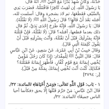
:
حَدَّثَهُ، وَكَانَ شَهِدَ بَدْرًا مَعَ النَّبِيِّ ﷺ، أَنَّهُ قَالَ
يَا رَسُولَ اللَّهِ، إن لَقِيتُ كَافِرًا فَاقْتَتَلْنَا، فَضَرَبَ يَدِي
بِالسَّيْفِ فَقَطَعَهَا، ثم لاذ بشجرة وقال: أسلمت لله،
آقتله بَعْدَ أَنْ قَالَهَا؟ قَالَ رَسُولُ اللَّهِ ﷺ: (لَا تَقْتُلْهُ).
قَالَ: يَا رَسُولَ اللَّهِ، فَإِنَّهُ طَرَحَ إِحْدَى يَدَيَّ، ثُمَّ قال
ذلك بعدما قطعها، آقتله؟ قَالَ: (لَا تَقْتُلْهُ، فَإِنْ قَتَلْتَهُ
فَإِنَّهُ بِمَنْزِلَتِكَ قَبْلَ أَنْ تَقْتُلَهُ، وَأَنْتَ بِمَنْزِلَتِهِ قَبْلَ أَنْ
.
يَقُولَ كَلِمَتَهُ الَّتِي قَالَ)
وَقَالَ حَبِيبُ بْنُ أَبِي عَمْرَةَ، عَنْ سَعِيدٍ، عَنْ ابْنِ عَبَّاسٍ
قَالَ: قَالَ النَّبِيُّ ﷺ لِلْمِقْدَادِ: (إِذَا كَانَ رَجُلٌ مُؤْمِنٌ
يُخْفِي إِيمَانَهُ مَعَ قَوْمٍ كُفَّارٍ، فَأَظْهَرَ إِيمَانَهُ فَقَتَلْتَهُ؟
.
فَكَذَلِكَ كُنْتَ أَنْتَ تُخْفِي إِيمَانَكَ بِمَكَّةَ مِنْ قَبْلُ)
]
[
ر: ٣٧٩٤
/.
-
١
بَاب: قَوْلِ اللَّهِ تَعَالَى: ﴿وَمَنْ أَحْيَاهَا﴾ /المائدة: ٣٢
قَالَ ابْنُ عَبَّاسٍ: مَنْ حَرَّمَ قَتْلَهَا إِلَّا بحق ﴿فكأنما أحيا
/.
الناس جميعًا﴾ /المائدة: ٣٢