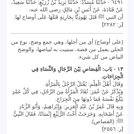
-
٦٤٩١
حَدَّثَنَا مُسَدَّدٌ: حَدَّثَنَا يَزِيدُ بْنُ زُرَيْعٍ: حَدَّثَنَا سَعِيدٌ،
:
عَنْ قَتَادَةَ، عَنْ أَنَسِ بْنِ مَالِكٍ رضي الله عنه
.
أن النبي ﷺ قَتَلَ يَهُودِيًّا بِجَارِيَةٍ قَتَلَهَا عَلَى أوضاح لها
]
[
ر: ٢٢٨٢
(على أوضاح) أي من أجلها، وهي جمع وضح، نوع من
الحلي يعمل من فضة، سميت به لبياضها، والوضح
.
البياض من كل شيء
-
١٣
بَاب: الْقِصَاصِ بَيْنَ الرِّجَالِ وَالنِّسَاءِ فِي
.
الْجِرَاحَاتِ
.
وَقَالَ أَهْلُ الْعِلْمِ: يُقْتَلُ الرَّجُلُ بِالْمَرْأَةِ
وَيُذْكَرُ عَنْ عُمَرَ: تُقَادُ الْمَرْأَةُ مِنَ الرَّجُلِ، فِي كُلِّ عَمْدٍ
.
يَبْلُغُ نَفْسَهُ فَمَا دُونَهَا مِنَ الْجِرَاحِ
وَبِهِ قَالَ عُمَرُ بْنُ عَبْدِ الْعَزِيزِ: وَإِبْرَاهِيمُ، وَأَبُو الزِّنَادِ
عَنْ أَصْحَابِهِ. وَجَرَحَتْ أُخْتُ الرُّبَيِّعِ إِنْسَانًا، فَقَالَ النَّبِيُّ
.
ﷺ: (القصاص)
]
[
ر: ٢٥٥٦