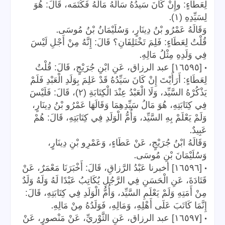
لِعَطَاءٍ: وإِنْ كَانَ سَيدُهُ سَأَلَهُ مَالَهُ فَكَتَمَه، قَالَ: هُوَ
.
لِسَيِّدِهِ (١)
.
وَقَالَهُ عَمْرُو بْنُ دِينَارٍ، وَسُلَيْمَانُ بْنُ مُوسَى
قُلْتُ لِعَطَاءٍ: فَلِمَ تَخْتَلِفَانِ؟ قَالَ: إِنَّهُ مِنْ أَجْلِ لَيْسَ
.
فِي وَلَدِهِ مِثْلُ مَالِهِ
•
[١٦٥٩٥] عبد الرزاق، عَنِ ابْنِ جُرَيْجٍ، قَالَ: قُلْتُ
لِعَطَاءٍ: أَرَأَيْتَ إِنْ كَانَ سَيِّدُهُ قَدْ عَلِمَ بِوَلَدِ الْعَبْدِ فَلَمْ
يَذْكُرْهُ السَّيِّد، وَلَا الْعَبْدُ عِنْدَ الْكِتَابَةِ (٢)، قَالَ: فَلَيْسَ
فِي كِتَابَتِهِ، هُوَ مَالُ سَيِّدِهِمَا وَقَالَهَا عَمْرُو بْنُ دِينَارٍ،
وَلَمْ يَعْلَمْ بِهِ السَّيِّد، وَأُمُّ الْوَلَدِ فِي كِتَابَتِهِ، قَالَ: هُمْ
.
عَبِيدٌ
وَقَالَهُ ابْنُ جُرَيْجٍ، عَنْ عَطَاءٍ، وَعَمْرِو بْنِ دِينَارٍ،
.
وَسُلَيْمَانَ بْنِ مُوسَى
•
[١٦٥٩٦] أخبرنا عَبْدُ الرَّزاقِ، قَالَ: أَخْبَرَنَا مَعْمَرٌ، عَنْ
قَتَادَةَ، عَنِ الْحَسَنِ فِي الرَّجُلِ يُكَاتِبُ عَبْدًا لَهُ وَلَهُ وَلَدٌ
مِنْ أَمَتِهِ وَلَمْ يَعْلَمِ السَّيِّد، وَأُمُّ الْوَلَدِ فِي كِتَابَتِهِ، قَالَ:
.
إِنَّمَا كَاتَبَ عَلَى أَهْلِهِ، وَمَالِهِ، فَوَلَدُهُ مِنْ مَالِهِ
•
[١٦٥٩٧] عبد الرزاق، عَنِ الثَّوْريِّ، عَنْ مَنْصورٍ، عَنْ