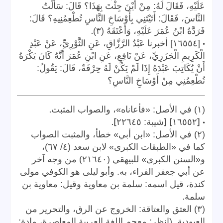
عَلَيْهِ، فَقَالَ لَهُ: مِنْ أَيْنَ جِئْتَ بِهَذَا؟ قَالَ: سَأَلْتُ
النَّاسَ، فَقَالَ: أَتَيْتَنِي بِأَوْسَاخِ النَّاسِ تُطْعِمُنِيهِ؟ قَالَ:
.
فَرَدَّهُ ابْنُ عُمَرَ عَلَيْهِ، وَأَعْتَقَهُ (٣)
•
[١٦٥٥٤] أخبرنا عَبْدُ الرَّزَّاقِ، عَنِ الثَّوْرِيِّ، عَنْ عَبْدِ
الْكَرِيمِ الْجَزَرِيِّ، عَنْ نَافِعٍ، عَنِ ابْنِ عُمَرَ أَنَّهُ كَانَ يَكْرَهُ
أَنْ يُكَاتِبَ عَبْدَهُ إِذَا لَمْ يَكُنْ لَهُ حِرْفَةٌ، قَالَ: يَقُولُ:
تُطْعِمُنِي مِنْ أَوْسَاخِ النَّاسِ؟
.
(١) في الأصل: «فأعاناه»، والصواب المثبت
].
] [
• [
١٦٥٥٢
شيبة: ٢٢٦٤٥
(٢) في الأصل: «ابن أبي» خطأ، والمثبت الصواب
كما في «الطبقات الكبرى» لابن سعد (٤/ ٦٧)،
و«السنن الكبرى» للبيهقي (٢١٦٤٠) من وجه آخر
عن أبي جعفر الفراء، به. وأبو ليلى هو الكوفي مولى
كندة، قيل اسمه: سلمة بن معاوية وقيل: معاوية بن
.
سلمة
(٣) العتق والعتاقة: الخروج عن الرق، والتحرير من
العبودية. (انظر: معجم اللغة العربية المعاصرة، مادة: