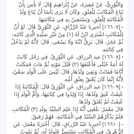
وَالثَّوْريُّ، عَنْ مُغِيرَةَ، عَنْ إِبْرَاهِيمَ قَالَ: لَا بَأْسَ بِأَنْ
يُبَاعَ الْمُكَاتَبُ لِلْعِتْقِ، وَكَانَ لَا يَرَى بَأْسًا أَنْ يُبَاعَ وَلَدُ
.
الْمُكَاتَبَةِ لِلْعِتْقِ، وَيَسْتَعِينُ بِهِ فِي مُكَاتَبَتِهَا
•
[١٦٦٠٧] أخبرنا عَبْدُ الرَّزَّاقِ، عَنِ الثَّوْرِيِّ قَالَ: لَوْ أَنَّ
لِلْمُكَاتَبِ اشْتَرَى ابْنٌ لَهُ (١) مِنْ غَيْرِ سَيِّدِهِ الَّذِي كَاتَبَه،
ثُمَّ عَجَزَ، قَالَ: يَرِقُّ ابْنُهُ وَلَا يَسْعَى، قَالَ: لِأَنَّهُ لَمْ يَدْخُلْ
.
فِي كِتَابَتِهِ
•
[١٦٦٠٨] عبد الرزاق، عَنِ الثَّوْرِيِّ، فِي رَجُل كَانَتْ
لَهُ أَمَةٌ حُبْلَى فَأَعْتَقَهَا (٢) قَبْلَ مَوْتِهِ ثُمَّ مَاتَ فَمَكَثَتْ
أَيَّامًا فَمَاتَتْ وَبَقِيَ وَلَدُهَا، قَالَ: لَيْسَ عَلَى الْوَلَدِ سَعْيٌ،
.
لِأَنَّهُ إِنَّمَا كَانَ يُعْتَقُ بِعِتْقِ أُمِّهِ
•
[١٦٦٠٩] عبد الرزاق، عَنِ الثَّوْرِيِّ قَالَ: الْمُكَاتَبَةُ إِذَا
عُتِقَتْ عُتِقَ وَلَدُهَا، إِذَا وُلِدُوا فِي كِتَابَتِهَا، وَأُمُّ الْوَلَدِ إِذَا
.
عُتِقَتْ لَمْ يُعْتَقْ وَلَدُهَا
قَالَ مَعْمَرٌ: بَلَغَنِي أَنَّهُ إِذَا عَلِمَ السَّيِّدُ بِوَلَدِ (٣) الْمُكَاتَبِ
.
فَلَمْ يَذْكُرْهُمُ السَّيّدُ فِي الْمُكَاتَبَةِ، فَهُمْ رَقيقٌ
•
[١٦٦١٠] أخبرنا عَبْدُ الرَّزاقِ، قَالَ: أَخْبَرَنَا مَعْمَرٌ، عَنِ
الزُّهْرِيِّ، فِي الْمُكَاتَبِ يَسْتَسِرُّ فَيُولَدُ لَه، ثُمَّ يَمُوتُ