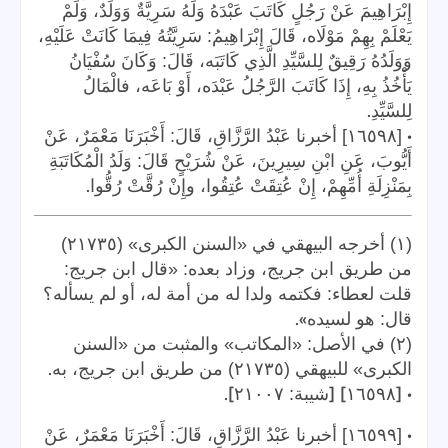
إِبْرَاهِيمَ عَنْ رَجُلٍ كَاتَبَ عَبْدَهُ وَلَهُ سَرِيَّةٌ وَوَلَدٌ، وَلَمْ
يَعْلَمْ بِهِمْ مَوْلَاه، قَالَ إِبْرَاهِيمُ: سَرِيَّتُهُ فِيمَا كَانَتْ عَلَيْهِ،
وَوَلَدُهُ رَقِيقٌ لِلسَّيِّدِ الَّذِي كَاتَبَه، قَالَ: وَكَانَ سُفْيَانُ
يَأْخُذُ بِهِ، إِذَا كَاتَبَ الرَّجُلُ عَبْدَه، أَوْ بَاعَه، فالْمَالُ
.
لِلسَّيِّدِ
•
[١٦٥٩٨] أخبرنا عَبْدُ الرَّزَّاقِ، قَالَ: أَخْبَرَنَا مَعْمَرٌ، عَنْ
أَيُّوبَ، عَنِ ابْنِ سِيرِينَ، عَنْ شُرَيْحٍ قَالَ: وَلَدُ الْمُكَاتَبَةِ
.
بِمَنْزِلَةِ أُمِّهِمْ، إِنْ عُتِقَتْ عُتِقُوا، وإِنْ رُقَّتْ رُقُّوا
(١) أخرجه البيهقي في «السنن الكبرى» (٢١٧٣٥)
من طريق ابن جريج، وزاد بعده: «قال ابن جريج:
قلت لعطاء: فكتمه ولدا له من أمة له، أو لم يسأله؟
».
قال: هو لسيده
(٢) في الأصل: «المكاتب» والمثبت من «السنن
.
الكبرى» للبيهقي (٢١٧٣٥) من طريق ابن جريج، به
].
] [
• [
١٦٥٩٨
شيبة: ٢١٠٠٧
•
[١٦٥٩٩] أخبرنا عَبْدُ الرَّزَّاقِ، قَالَ: أَخْبَرَنَا مَعْمَرٌ، عَنْ