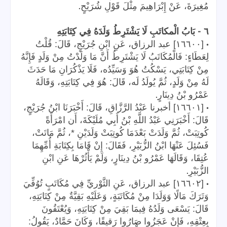
.
مُغِيرَةَ، عَنْ إِبْرَاهِيمَ مِثْلَ قَوْلِ شُرَيْحٍ
-
٦
بَابُ الْمكاتَبِ لَا يَشْتَرِطُ وَلَدَهُ فِي كِتَابَتِهِ
•
[١٦٦٠٠] عبد الرزاق، عَنِ ابْنِ جُرَيْجٍ، قَالَ: قُلْتُ
لِعَطَاءٍ: فَالْمُكَاتَبُ لَا يَشْتَرِطُ أَنَّ مَا وَلَدْتُ مِنْ وَلَدٍ فَإِنَّهُ
مِنْ كِتَابَتِي، يَسْكُتُ هُوَ وَسَيِّدُه، فَلَا يَذْكُرَانِ مَا حَدَثَ
لَهُ مِنْ وَلَدٍ، ثُمَّ يُولَدُ لَه، قَالَ: هُوَ فِي كِتَابَتِهِ، وَقَالَهُ
.
عَمْرُو بْنُ دِينَارٍ
•
[١٦٦٠١] أخبرنا عَبْدُ الرَّزَّاقِ، قَالَ: أَخْبَرَنَا ابْنُ جُرَيْجٍ،
قَالَ: أَخْبَرَنِي عَبْدُ اللَّهِ بْنُ أَبِي مُلَيْكَةَ، أَن امْرَأَةً
كُوتِبَتْ، ثُمَّ وَلَدَتْ بَعْدَمَا كُوتِبَتْ وَلَدَيْنِ *، ثُمَّ مَاتَتْ،
فَسُئِلَ عَنْهَا ابْنُ الزُّبَيْرِ، فَقَالَ: إِنْ قَامَا بِكِتَابَةِ أُمِّهِمَا
عُتِقَا، وَقَالَهَا عَمْرُو بْنُ دِينَارٍ، وَلَمْ يَأْثُرْهَا عَنِ ابْنِ
.
الزُّبَيْرِ
•
[١٦٦٠٢] عبد الرزاق، عَنِ الثَّوْريِّ فِي مُكَاتَبٍ تُوُفِّيَ
وَتَرَكَ مَالًا وَوَلَدَا مِنْ مُكَاتَبَةٍ، وَعَلَيْهِ بَقِيَّةٌ مِنْ كِتَابَتِهِ،
قَالَ: يَسْعَى وَلَدُهُ فِيمَا بَقِيَ مِنْ كِتَابَتِهِ، وَيُعْتَقُونَ
بِعِتْقِهِ، فَإِنْ عَجَزُوا صَارُوا رَقيقًا، وَكَانَ حَمَّادٌ، يَقُولُ: