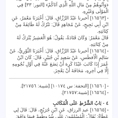
]
[
﴿وَآتُوهُمْ مِنْ مَالِ اللَّهِ الَّذِي آتَاكُمْ﴾
النور: ٣٣
فِي
.
الْمَوْلَى وَغَيْرِهِ
•
[١٦٥٦٣] أخبرنا عَبْدُ الرَّزَّاقِ، قَالَ: أَخْبَرَنَا مَعْمَرٌ، عَنِ
ابْنِ أَبِي نَجِيحٍ، عَنْ مُجَاهِدٍ قَالَ: تَتْرُكُ لَهُ طَائِفَةً مِنْ
.
كِتَابَتِهِ
قَالَ مَعْمَرٌ: وَكَانَ قَتَادَةُ، يَقُولُ: هُوَ الْعَشِيرُ يُتْرَكُ لَهُ
.
مِنْ كِتَابَتِهِ
•
[١٦٥٦٤] أخبرنا عَبْدُ الرَّزَّاقِ، قَالَ: أَخْبَرَنَا الثَّوْرِيُّ، عَنْ
سَالِمٍ الْأفطَسِ، عَنْ سَعِيدِ بْنِ جُبَيْرٍ، قَالَ: كَانَ ابْنُ
عُمَرَ إِذَا كَاتَبَ عَبْدًا كَرِهَ أَنْ يَضَعَ عَنْهُ فِي أَوَّلِ نُجُومِهِ
.
إِلَّا فِي آخِرِهِ، مَخَافَةَ أَنْ يَعْجِزَ
].
[
•
[١٦٥٦٠] [التحفة: س ١٠١٧٤]
شيبة: ٢١٧٥٦
.
•
[١٦٥٦٤] [شيبة:٢١٧٥٧]
-
٤
بَابُ الشَّرْطِ عَلَى الْمُكَاتَبِ
•
[١٦٥٦٥] عبد الرزاق، عَنِ ابْنِ جُرَيْجٍ، قَالَ: قَالَ لِي
عَطَاءٌ: يُقَالُ: الْمُسْلِمُونَ عَلَى شُرُوطِهِمْ فِيمَا وَافَقَ