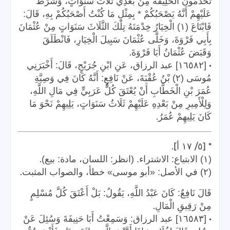
تَخْدُمُونَ الْخَلِيفَةَ مِنْ بَعْدِي ثَلَاثَ سَنَوَاتٍ، وَشَرَطَ
عَلَيْهِمْ أَنَّهُ يَصْحَبُكُمْ * بِمِثْلِ مَا كُنْتُ أَصْحَبُكُمْ بِهِ، قَالَ:
فَابْتَاعَ (١) الْخِيَارُ خِدْمَتَهُ تِلْكَ الثَّلَاثَ سَنَوَاتٍ مِنْ عُثْمَانَ
بِأَبِي فَرْوَةَ، وَخَلَّى عُثْمَانَ سَبِيلَ الْخِيَارِ، فَانْطَلَقَ
.
وَقَبَضَ عُثْمَانُ أَبَا فَرْوَةَ
•
[١٦٥٨٢] عبد الرزاق، عَنِ ابْنِ جُرَيْجٍ، قَالَ: أَخْبَرَنِي
مُوسَى (٢) بْنُ عُقْبَةَ، عَنْ نَافِعٍ: أَنَّهُ كَانَ فِي وَصِيَّةِ
عُمَرَ بْنِ الْخَطَّابِ أَنْ يُعْتَقَ كُلُّ عَرَبِيٍّ فِي مَالِ اللَّهِ،
وَلِلْأَمِيرِ مِنْ بَعْدِهِ عَلَيْهِمْ ثَلَاثُ سَنَوَاتٍ، يَلِيهِمْ نَحْوَ مَا
.
كَانَ يَلِيهِمْ عُمَرُ
].
/
* [
٥
١٧
أ
.
(١) الابتياع: الاشتراء. (انظر: اللسان، مادة: بيع)
.
(٢) في الأصل: «أبو موسى» خطأ، والصواب المثبت
قَالَ نَافِعٌ: كَانَ عَبْدُ اللَّهِ، يَقُولُ: بَلْ أَعْتَقَ كُلَّ مُسْلِمٍ
.
مِنْ رَقِيقِ الْمَالِ
•
[١٦٥٨٣] عبد الرزاق: وَسَمِعْتُ أَبَا حَنِيفَةَ وَسُئِلَ عَنْ