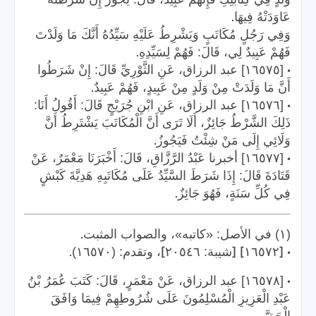
.
عَاوَدَتْهُ فِيهَا
وَفِي رَجُلٍ مُكَاتَبٍ وَيَشْرِطُ عَلَيْهِ سَيِّدُهُ أَنَّكَ مَا وَلَدْتَ
.
فَهُمْ عَبِيدٌ لِي، قَالَ: فَهُمْ لِسَيِّدِهِ
•
[١٦٥٧٥] عبد الرزاق، عَنِ الثَّوْرِيِّ قَالَ: إِنْ شَرَطُوا
.
أَنَّ مَا وَلَدَتْ مِنْ وَلَدٍ مِنْ عَبِيدٍ، فَهُمْ عَبِيدٌ
•
[١٦٥٧٦] عبد الرزاق، عَنِ ابْنِ جُرَيْجٍ قَالَ: أَقُولُ أَنَا:
ذَلِكَ الشَّرْطُ جَائِزٌ، أَلَا تَرَى أَنَّ الْمُكَاتَبَ يَشْتَرِطُ أَنَّ
.
وَلَائِي إِلَى مَنْ شِئْتُ فَيَجُوزُ
•
[١٦٥٧٧] أخبرنا عَبْدُ الرَّزَّاقِ، قَالَ: أَخْبَرَنَا مَعْمَرٌ، عَنْ
قَتَادَةَ قَالَ: إِذَا شَرَطَ السَّيِّدُ عَلَى مُكَاتَبِهِ هَدِيَّةَ كَبْشٍ
.
فِي كُلِّ سَنَةٍ، فَهُوَ جَائِزٌ
.
(١) في الأصل: «كاتبه»، والصواب المثبت
.
]
] [
• [
١٦٥٧٢
شيبة: ٢٠٥٤٦
، وتقدم: (١٦٥٧٠)
•
[١٦٥٧٨] عبد الرزاق، عَنْ مَعْمَرٍ، قَالَ: كَتَبَ عُمَرُ بْنُ
عَبْدِ الْعَزِيزِ الْمُسْلِمُونَ عَلَى شُرُوطِهِمْ فِيمَا وَافَقَ
.
الْحَقَّ