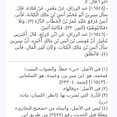
.
أَحَدٍ؟ قَالَ: لَا
•
[١٦٥٤٥] عبد الرزاق، عَنْ مَعْمَرٍ، عَنْ قَتَادَةَ، قَالَ:
سَأَلَ سِيرِينُ أَبُو مُحَمَّدٍ أَنَسَ بْنَ مَالِكِ الْكِتَابَةَ، فَأَبَى
أَنَسٌ فَرَفَعَ عَلَيْهِ عُمَرُ بْنُ الْخَطَّابِ الدِّرَّةَ (٣)، وَتَلَا:
.
]
[
﴿فَكَاتِبُوهُمْ﴾
النور: ٣٣
، فَكَاتَبَهُ أَنَسٌ
•
[١٦٥٤٦] عبد الرزاق، عَنِ ابْنِ جُرَيْجٍ، قَالَ: أَخْبَرَنِي
مُخْبِرٌ، أَنَّ مُوسَى بْنَ أَنَسِ بْنِ مَالِكٍ أَخْبَرَه، أَنَّ سِيرِينَ
سَأَلَ أَنَسَ بْنَ مَالِكِ الْكِتَابَ، وَكَانَ كَثِيرَ الْمَالِ، فَأَبَى
(٤)، فَانْطَلَقَ
(١) في الأصل: «بن» خطأ، والصواب المثبت؛
.
فمحمد، هو: ابن سير بن، وعبيدة، هو: السلماني
].
] [
• [
١٦٥٤٣
شيبة: ٢٣٣٠٤
».
(٢) في الأصل: «وقالها
(٣) الدِّرة: التي يُضرب بها. (انظر: اللسان، مادة:
.
درر)
(٤) ليس في الأصل، وأثبتناه من «صحيح البخاري»
معلقًا قبل الحديث رقم (٢٥٧٧) من طريق ابن