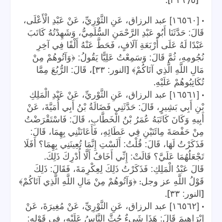
•
[١٦٥٦٠] عبد الرزاق، عَنِ الثَّوْرِيِّ، عَنْ عَبْدِ الْأَعْلَى،
قَالَ: حَدَّثَنَا أَبُو عَبْدِ الرَّحْمَنِ السُّلَمِيُّ، وَشَهِدْتُهُ كَاتَبَ
عَبْدًا لَهُ عَلَى أَرْبَعَةِ آلَافٍ، فَحَطَّ عَنْهُ أَلْفًا فِي آخِرِ
نُجُومِهِ، ثُمَّ قَالَ: وَسَمِعْتُ عَلِيًّا يَقُولُ: ﴿وَآتُوهُمْ مِنْ
]
[
مَالِ اللَّهِ الَّذِي آتَاكُمْ﴾
النور: ٣٣
، قَالَ: الرُّبُعَ مِمَّا
.
تُكَاتِبُوهُمْ عَلَيْهِ
•
[١٦٥٦١] عبد الرزاق، عَنِ الثَّوْريِّ، عَنْ عَبْدِ الْمَلِكِ
بْنِ أَبِي بَشِيرٍ، قَالَ: حَدَّثَنِي فَضَالَةُ بْنُ أَبِي أُمَيَّةَ، عَنْ
أَبِيهِ وَكَانَ كَاتَبَهُ عُمَرُ بْنُ الْخَطَّابِ، قَالَ: فَاسْتَقْرَضْتُ
مِنْ حَفْصَةَ مِائَتَيْنِ فِي عَطَائِهِ، فَأَعَانَتْنِي بِهِمَا، قَالَ:
فَذَكَرْتُ لَهَا، قَالَ: قُلْتُ: أَلَسْتِ إِنَّمَا تُعِينَنِي بِهِمَا؟ أَفَلَا
.
تَجْعَلُهُمَا عَلَيَّ؟ قَالَتْ: إِنِّي أَخَافُ أَلَّا أُدْرِكَ ذَلِكَ
قَالَ عَبْدُ الْمَلِكِ: فَذَكَرْتُ ذَلِكَ لِعِكْرِمَةَ، فَقَالَ: ذَلِكَ
:
قَوْلُ اللَّهِ عز وجل
﴿وَآتُوهُمْ مِنْ مَالِ اللَّهِ الَّذِي آتَاكُمْ﴾
].
[
النور: ٣٣
•
[١٦٥٦٢] عبد الرزاق، عَنِ الثَّوْرِيِّ، عَنْ مُغِيرَةَ، عَنْ
إِبْرَاهِيمَ قَالَ: هَذَا شَيءٌ حُثَّ النَّاسُ عَلَيْهِ، فِي قَوْلِهِ: