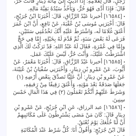
رَجُلٍ، قَالَ لِغُلَامِهِ: إِذَا أَدَّيْتَ إِلَّيَ مِائَةَ دِينَارٍ فَأَنْتَ حُرٌّ،
.
قَالَ: فَإِذَا أَدَّى فَهُوَ حُرٌّ، وَيَأْخُذُ سَيّدُهُ بَقِيَّةَ مَالِهِ
•
[١٦٥٨٤] أخبرنا عَبْدُ الرَّزَّاقِ، قَالَ: أَخْبَرَنَا ابْنُ جُرَيْجٍ،
قَالَ: أَخْبَرَنِي مُوسَى بْنُ عُقْبَةَ، عَنْ نَافِعٍ، أَنَّ ابْنَ عُمَرَ
أَعْتَقَ غُلَامًا لَه، وَاشْتَرَطَ عَلَيْهِ أَنَّكَ تَخْدُمُنِي سَنَتَيْنِ،
فَرَعَى لَهُ بَعْضَ سَنَةٍ، ثُمَّ قَدَّمَ لَهُ بِخَيْلِهِ، إِمَّا فِي حَجٍّ
وإِمَّا فِي عُمْرَةِ، فَقَالَ لَهُ عَبْدُ اللهِ: قَدْ تَرَكْتُ لَكَ الَّذِي
.
اشْتَرَطْتُ عَلَيْكَ، وَأَنْتَ حُرٌّ، لَيْسَ عَلَيْكَ عَمَل
•
[١٦٥٨٥] أخبرنا عَبْدُ الرَّزَّاقِ، قَالَ: أَخْبَرَنَا مَعْمَرٌ، عَنْ
أَيُّوبَ، عَنْ عَمْرِو بْنِ دِينَارٍ، وَأَخْبَرَنِي سُفْيَانُ بْنُ عُيَيْنَةَ،
عَنْ عَمْرِو بْنِ دِينَارٍ: أَنَّ عَلِيًّا تَصدَّقَ بِبَعْضِ أَرْضِهِ (١)
جَعَلَهَا صَدَقَةً بَعْدَ مَوْتِهِ، وَأَعْتَقَ رَقِيقًا مِنْ رَقيقِهِ،
وَشَرَطَ عَلَيْهِمْ أَنَّكُمْ تَعْمَلُونَ (٢) فِي هَذَا الْمَالِ خَمْسَ
.
سِنِينَ
•
[١٦٥٨٦] عبد الرزاق، عَنِ ابْنِ جُرَيْجٍ، عَنْ عَمْرِو بْنِ
دِينَارٍ قَالَ: كَانَ مَنْ مَضَى يَشْتَرِطُونَ عَلَى مُكَاتَبِيهِمْ
.
أَنَّ لَنَا خُلْعَكَ يَوْمَ تُعْتَقُ
قَالَ ابْنُ جُرَيْجٍ: وَأَقُولُ أَنَا: كُلُّ شَرْط عَنْدَ الْمُكَاتَبَةِ