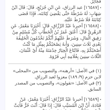
.
فَجَائِزٌ
•
[١٦٥٨٧] عبد الرزاق، عَنِ ابْنِ جُرَيْجٍ، قَالَ: قَالَ ابْنُ
شِهَابٍ: لَهُ شَرْطُهُ حَتَّى يَقْضِيَ كِتَابَتَه، فَإِذَا قَضَى
.
كِتَابَتَهُ فَلَا شَرْطَ عَلَيْهِ
•
[١٦٥٨٨] أخبرنا عَبْدُ الرَّزَّاقِ، قَالَ: أَخْبَرَنَا مَعْمَرٌ، عَنِ
الزهْرِيِّ قَالَ: أَعْتَقَ عُمَرُ بْنُ الْخَطَّابِ كُلَّ مُسْلِمٍ مِنْ
رَقِيقِ الْمَالِ، وَشَرَطَ عَلَيْهِمْ أَنَّكُمْ تَخْدُمُونَ الْخَلِيفَةَ
بَعْدِي ثَلَاثَ سِنِينَ، وَأَنهُ يَصْحَبُكُمْ بِمِثْلِ مَا كُنْتُ
أَصْحَبُكُمْ بِهِ، فَابْتَاعَ الْخِيَارُ خِدْمَتَهُ مِنْهُ أَيْ عُثْمَانَ،
.
الثَّلَاثَ سِنِينَ بِغُلَامِهِ أَبِي فَرْوَةَ
(١) في الأصل: «أرهنه»، والتصويب من «المحلى»
.
لابن حزم (٩/ ١٨٩) معزوا لعبد الرزاق
(٢) في الأصل: «تقولون»، والتصويب من المصدر
.
السابق
•
[١٦٥٨٩] أخبرنا عَبْدُ الرَّزَّاقِ: أَخْبَرَنَا مَعْمَرٌ، عَنْ
قَتَادَةَ، أَنَّ ابْنَ الْمُسَيَّبِ قَالَ: إِذَا قَالَ: أَنْتَ حُرٌّ فَأَبَتَّ