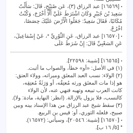
•
[١٦٥٦٩] عبد الرزاق (٣)، عَن صُبَيْحٍ، قَالَ: سَأَلْتُ
سَعِيدَ بْنَ جُبَيْرٍ وَكَانَ اشْتَرَطَ عَلَيَّ أَلَّا أَخْرُجَ، وَكُنْتُ
مُكَاتَبًا، فَقَالَ سَعِيدٌ: جَعَلُوا الْأَرْضَ عَلَيْكَ حِصَصًا،
.
اخْرُجْ
•
[١٦٥٧٠] عبد الرزاق، عَنِ الثَّوْرِيِّ *، عَنْ إِسْمَاعِيلَ،
عَنِ الشعْبِيِّ قَالَ: إِنْ شَرَطَ عَلَى
].
] [
• [
١٦٥٦٥
شيبة: ٢٢٥٩٨
.
(١) في الأصل: «أو» خطأ، والصواب ما أثبت
(٢) الولاء: نسب العبد المعتَق وميراثه، وولاء العتق:
هو إذا مات المعتَق ورثه مُعتِقُه، أو وَرَثَةُ مُعتِقِه،
كانت العرب تبيعه وتهبه فنهي عنه، لأن الولاء
.
كالنسب، فلا يزول بالإزالة. (انظر: النهاية، مادة: ولا)
(٣) سقط شيخ عبد الرزاق من هذا الإسناد بينه وبين
.
صبيح، فلعله الثوري، أو: قيس بن الربيع
.
]
] [
• [
١٦٥٧٠
شيبة: ٢٠٥٤٦
، وسيأتي: (١٦٥٧٢)
].
/
* [
٥
١٦
ب