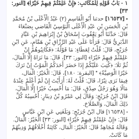
[
-
١
بَابُ قَوْلِهِ لِلْمُكَاتَبِ: ﴿إِنْ عَلِمْتُمْ فِيهِمْ خَيْرًا﴾
النور:
]
٣٣
]
• [
١٦٥٣٧
حدثنا أَبُو الْقَاسِمِ (٢) عَبْدُ الْأَعْلَى بْنُ مُحَمَّدِ
بْنِ الْحَسَنِ بْنِ عَبْدِ الْأَعْلَى الْبَوْسِيُ الْقَاضي بِصَنْعَاءَ
قَالَ: حَدَّثَنَا أَبُو يَعْقُوبَ إِسْحَاقُ بْنُ إِبْرَاهِيمَ بْنِ عَبَّادٍ
الدَّبَرِيُّ قَالَ: قَرَأْنَا عَلَى عَبْدِ الرَّزَّاقِ بْنِ هَمَّامٍ، عَنِ ابْنِ
جُرَيْجٍ، قَالَ: قُلْتُ لِعَطَاءٍ: مَا قَوْلُهُ: ﴿فَكَاتِبُوهُمْ إِنْ
]
[
عَلِمْتُمْ فِيهِمْ خَيْرًا﴾
النور: ٣٣
، قَالَ: مَا نَرَاهُ إِلَّا الْمَالَ،
ثُمَّ تَلَا: ﴿كُتِبَ عَلَيْكُمْ إِذَا حَضَرَ أَحَدَكُمُ الْمَوْتُ إِنْ تَرَكَ
]
* [
خَيْرًا الْوَصِيَّةُ﴾
البقرة: ١٨٠
، قَالَ: الْخَيْرُ: الْمَال،
فِيمَا نَرَى تِبْرًا، قَالَ: قُلْتُ لَهُ: أَرَأَيْتَ إِنْ لَمْ أَعْلَمْ عِنْدَهُ
مَالًا وَهُوَ رَجُلُ صِدْقٍ، قَالَ: مَا أَحْسِبُ خَيْرًا إِلَّا الْمَالَ،
قَالَ ابْنُ جُرَيْجٍ: وَقَالَ لِي عَمْرُو بْنُ دِينَارٍ: أَحْسِبُهُ كُلَّ
.
ذَلِكَ الْمَالَ، وَالصَّلَاحَ
•
[١٦٥٣٨] قال ابْنُ جُرَيْجٍ: وَبَلَغَنِي عَنِ ابْنِ عَبَّاسٍ
]
[
قَالَ: ﴿إِنْ عَلِمْتُمْ فِيهِمْ خَيْرًا﴾
النور: ٣٣
الْخَيْرُ: الْمَالُ.
وَقَالَهُ مُجَاهِدٌ قَالَ: الْخَيْرُ: الْمَال، كَائِنَةٌ أَخْلَاقُهُمْ وَدِينُهُمْ
.
مَا كَانَتْ