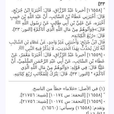
]
٣٣
°
[١٦٥٥٨] أخبرنا عَبْدُ الرَّزَّاقِ، قَالَ: أَخْبَرَنَا ابْنُ جُرَيْجٍ،
قَالَ: أَخْبَرَنِي عَطَاءُ بْنُ السَّائِبِ، أَنَّ عَبْدَ اللَّهِ بْنَ حَبِيبٍ
أَخْبَرَه، عَنْ عَلِيِّ بْنِ أَبِي طَالِبٍ عَنْ رَسُولِ اللَّهِ ﷺ
]
[
قَالَ:»﴿وَآتُوهُمْ مِنْ مَالِ اللَّهِ الَّذِي آتَاكُمْ﴾
النور: ٣٣
،
».
قَالَ: «رُبُعُ الْكِتَابَةِ
قَالَ ابْنُ جُرَيْجٍ: وَأَخْبَرَنِي غَيْرُ وَاحِدٍ، عَنْ عَطَاءِ بْنِ السَّائِبِ
.
أَنَّهُ كَانَ يُحَدِّثُ بِهَذَا الْحَدِيثِ، لَا يَذْكُرُ فِيهِ النَّبِي ﷺ
•
[١٦٥٥٩] أخبرنا عَبْدُ الرَّزَّاقِ، قَالَ: أَخْبَرَنَا مَعْمَرٌ، عَنْ
عَطَاء بْنِ السَّائِبِ، عَنْ أَبِي عَبْدِ الرَّحْمَنِ السُّلَمِيِّ، أَنَّ
عَلِيًّا قَالَ: فِي قَوْلِهِ: ﴿وَآتُوهُمْ مِنْ مَالِ اللَّهِ الَّذِي
.
]
* [
آتَاكُمْ﴾
النور: ٣٣
، قَالَ: يَتْرُكُ لِلْمُكَاتَبِ رُبُعَ كِتَابَتِهِ
.
(١) في الأصل: «غلاما» خطأ من الناسخ
].
[
°
[١٦٥٥٨] [التحفة: س ١٠١٧٤]
شيبة: ٢١٧٥٦
]
[
•
[١٦٥٥٩] [التحفة: س ١٠١٧٤]
شيبة: ٢١٧٥٦
،
.
وتقدم: (١٦٥٥٨) وسيأتي: (١٦٥٦٠)
].
/
* [
٥
١٦
أ