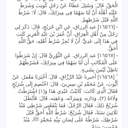
الْحَقَّ، قَالَ: وَسُئِلَ عَطَاءٌ عَنْ رَجُلٍ كُوتِبَ وَشَرَطَ
عَلَيْهِ أَهْلُهُ أَنَّ لَنَا سَهْمًا فِي مِيرَاثِكَ، قَالَ: لَا؛ شَرْطُ
.
اللَّهِ قَبْلَ شَرْطِهِمْ
•
[١٦٥٦٦] عبد الرزاق، عَنِ ابْنِ جُرَيْجٍ، قَالَ: ذَكَرَ لِي
رَجُلٌ مِنْ أَهْلِ الْعِرَاقِ، أَنَّ عُمَرَ بْنَ عَبْدِ الْعَزِيزِ كَتَبَ
فِي هَذَا إِلَى عَدِيٍّ: أَنْ لَا تُجِزْ شَرْطَ أَهْلِهِ، حَقُّ اللَّهِ
.
أَحَقُّ
•
[١٦٥٦٧] عبد الرزاق، عَنِ الثَّوْرِيِّ قَالَ: إِنْ شَرَطُوا
عَلَى الْمُكَاتَبِ أَن لَنَا سَهْمًا فِي مِيرَاثِكَ، فَشَرْطُهُمْ
.
بَاطِلٌ لَيْسَ بِشَيءٍ
°
[١٦٥٦٨] أخبرنا عَبْدُ الرَّزَّاقِ، قَالَ: أَخْبَرَنَا مَعْمَرٌ، عَنْ
أَيُّوبَ، عَنْ مُحَمَّدِ بْنِ سِيرِينَ، قَالَ: اخْتُصِمَ إِلَى شُرَيْحٍ
فَقَالَ الَّذِي كَاتَبَ: كَاتَبْتُ عَبْدِي هَذَا وَ(١) اشْتَرَطْتُ
وَلَاءَهُ (٢)، وَدَارَه، وَمِيرَاثَه، وَعَقِبَه، قَالَ: فَأَبْطَلَ
شُرَيْحٌ ذَلِكَ، فَقَالَ الرَّجُلُ: فَمَا يَنْفَعُنِي شَرْطِي مُنْذُ
ثَلَاثِينَ سَنَةً، فَقَالَ شُرَيْحٌ: شَرْطُ اللَّهِ أَحَقُّ قَبْلَ
شَرْطِكَ، شَرْطُهُ عَلَى لِسَانِ نَبِيِّهِ مُحَمَّدٍ ﷺ، مُنْذُ
.
خَمْسِينَ سَنَةً