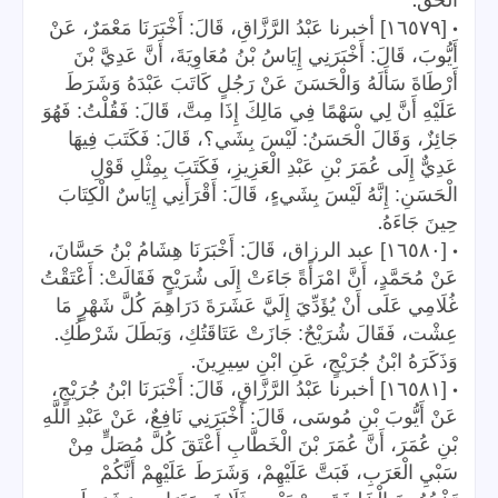
•
[١٦٥٧٩] أخبرنا عَبْدُ الرَّزَّاقِ، قَالَ: أَخْبَرَنَا مَعْمَرٌ، عَنْ
أَيُّوبَ، قَالَ: أَخْبَرَنِي إِيَاسُ بْنُ مُعَاوِيَةَ، أَنَّ عَدِيَّ بْنَ
أَرْطَاةَ سَأَلَهُ وَالْحَسَنَ عَنْ رَجُلٍ كَاتَبَ عَبْدَهُ وَشَرَطَ
عَلَيْهِ أَنَّ لِي سَهْمًا فِي مَالِكَ إِذَا مِتَّ، قَالَ: فَقُلْتُ: فَهُوَ
جَائِزٌ، وَقَالَ الْحَسَنُ: لَيْسَ بِشَي؟، قَالَ: فَكَتَبَ فِيهَا
عَدِيٌّ إِلَى عُمَرَ بْنِ عَبْدِ الْعَزِيزِ، فَكَتَبَ بِمِثْلِ قَوْلِ
الْحَسَنِ: إِنَّهُ لَيْسَ بِشَيءٍ، قَالَ: أَقْرَأَنِي إِيَاسٌ الْكِتَابَ
.
حِينَ جَاءَهُ
•
[١٦٥٨٠] عبد الرزاق، قَالَ: أَخْبَرَنَا هِشَامُ بْنُ حَسَّانَ،
عَنْ مُحَمَّدٍ، أَنَّ امْرَأَةً جَاءَتْ إِلَى شُرَيْحٍ فَقَالَتْ: أَعْتَقْتُ
غُلَامِي عَلَى أَنْ يُؤَدِّيَ إِلَيَّ عَشَرَةَ دَرَاهِمَ كُلَّ شَهْرٍ مَا
.
عِشْت، فَقَالَ شُرَيْحٌ: جَازَتْ عَتَاقَتُكِ، وَبَطَلَ شَرْطُكِ
.
وَذَكَرَهُ ابْنُ جُرَيْجٍ، عَنِ ابْنِ سِيرِينَ
•
[١٦٥٨١] أخبرنا عَبْدُ الرَّزَّاقِ، قَالَ: أَخْبَرَنَا ابْنُ جُرَيْجٍ،
عَنْ أَيُّوبَ بْنِ مُوسَى، قَالَ: أَخْبَرَنِي نَافِعٌ، عَنْ عَبْدِ اللَّهِ
بْنِ عُمَرَ، أَنَّ عُمَرَ بْنَ الْخَطَّابِ أَعْتَقَ كُلَّ مُصَلٍّ مِنْ
سَبْيِ الْعَرَبِ، فَبَتَّ عَلَيْهِمْ، وَشَرَطَ عَلَيْهِمْ أَنَّكُمْ