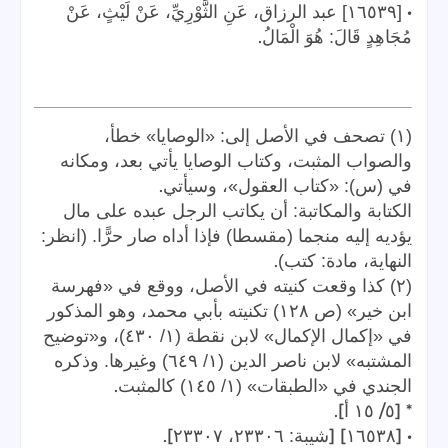
•
[١٦٥٣٩] عبد الرزاق، عَنِ الثَّوْرِيِّ، عَنْ لَيْثٍ، عَنْ
.
مُجَاهِدٍ قَالَ: هُوَ الْمَالُ
(١) تصحف في الأصل إلى: «الوصايا» خطأ،
والصواب المثبت، وكتاب الوصايا يأتي بعد، ومكانه
.
في (س): «كتاب العقول»، وسيأتي
الكتابة والمكاتبة: أن يكاتب الرجل عبده على مال
يؤديه إليه منجما (مقسطا) فإذا أداه صار حرًّا. (انظر:
.
النهاية، مادة: كتب)
(٢) كذا وقعت كنيته في الأصل، ووقع في «فهرسة
ابن خير» (ص ١٢٨) تكنيته بأبي محمد، وهو المذكور
في «إكمال الإكمال» لابن نقطة (١/ ٤٣٠)، و«توضيح
المشتبه» لابن ناصر الدين (١/ ٦٤٩) وغيرها. وذكره
.
الجندي في «الطبقات» (١/ ١٤٥) كالمثبت
].
/
* [
٥
١٥
أ
].
] [
• [
١٦٥٣٨
شيبة: ٢٣٣٠٦، ٢٣٣٠٧