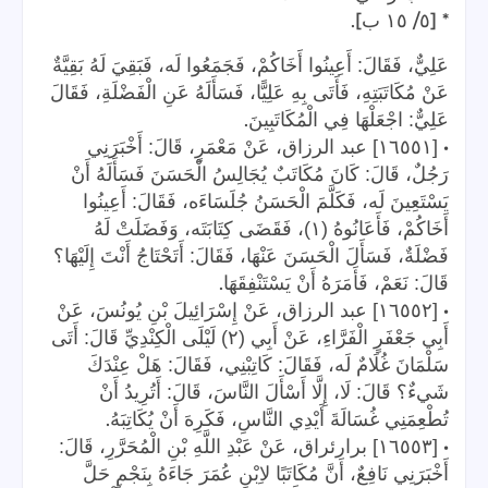
].
/
* [
٥
١٥
ب
عَلِيٌّ، فَقَالَ: أَعِينُوا أَخَاكُمْ، فَجَمَعُوا لَه، فَبَقِيَ لَهُ بَقِيَّةٌ
عَنْ مُكَاتَبَتِهِ، فَأَتَى بِهِ عَلِيًّا، فَسَأَلَهُ عَنِ الْفَضْلَةِ، فَقَالَ
.
عَلِيٌّ: اجْعَلْهَا فِي الْمُكَاتَبِينَ
•
[١٦٥٥١] عبد الرزاق، عَنْ مَعْمَرٍ، قَالَ: أَخْبَرَنِي
رَجُلٌ، قَالَ: كَانَ مُكَاتَبٌ يُجَالِسُ الْحَسَنَ فَسَأَلَهُ أَنْ
يَسْتَعِينَ لَه، فَكَلَّمَ الْحَسَنُ جُلَسَاءَه، فَقَالَ: أَعِينُوا
أَخَاكُمْ، فَأَعَانُوهُ (١)، فَقَضَى كِتَابَتَه، وَفَضَلَتْ لَهُ
فَضْلَةٌ، فَسَأَلَ الْحَسَنَ عَنْهَا، فَقَالَ: أَتَحْتَاجُ أَنْتَ إِلَيْهَا؟
.
قَالَ: نَعَمْ، فَأَمَرَهُ أَنْ يَسْتَنْفِقَهَا
•
[١٦٥٥٢] عبد الرزاق، عَنْ إِسْرَائِيلَ بْنِ يُونُسَ، عَنْ
أَبِي جَعْفَرٍ الْفَرَّاءِ، عَنْ أَبِي (٢) لَيْلَى الْكِنْدِيِّ قَالَ: أَتَى
سَلْمَانَ غُلَامٌ لَه، فَقَالَ: كَاتِبْنِي، فَقَالَ: هَلْ عِنْدَكَ
شَيءٌ؟ قَالَ: لَا، إِلَّا أَسْأَلَ النَّاسَ، قَالَ: أَتُرِيدُ أَنْ
.
تُطْعِمَنِي غُسَالَةَ أَيْدِي النَّاسِ، فَكَرِهَ أَنْ يُكَاتِبَهُ
•
[١٦٥٥٣] برارئراق، عَنْ عَبْدِ اللَّهِ بْنِ الْمُحَرَّرِ، قَالَ:
أَخْبَرَنِي نَافِعٌ، أَنَّ مُكَاتَبًا لاِبْنِ عُمَرَ جَاءَهُ بِنَجْمٍ حَلَّ