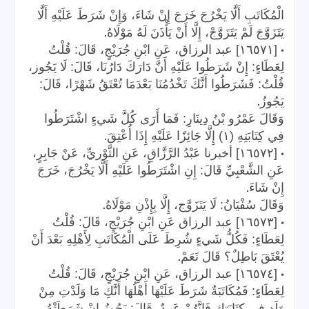
الْمُكَاتَبِ أَلَّا يَخْرُجَ خَرَجَ إِنْ شَاءَ، وَإِنْ شَرَطَ عَلَيْهِ أَلَّا
.
يَتَزَوَّجَ لَمْ يَتَزَوَّجْ، إِلَّا أَنْ يَأْذَنَ لَهُ مَوْلَاهُ
•
[١٦٥٧١] عبد الرزاق، عَنِ ابْنِ جُرَيْجٍ، قَالَ: قُلْتُ
لِعَطَاءٍ: إِنْ شَرَطُوا عَلَيْهِ أَنَّ دَارَكَ دَارُنَا، قَالَ: لَا يَجُوز،
قُلْتُ: فَشَرَطُوا أَنَّكَ تَخْدُمُنَا بَعْدَمَا تُعْتَقُ شَهْرًا، قَالَ:
.
يَجُوزُ
وَقَالَ عَمْرُو بْنُ دِينَارِ: فَمَا أَرَى كُلَّ شَيءٍ اشْتَرَطُوا
.
فِي كِتَابَتِهِ (١) إِلَّا جَائِزًا عَلَيْهِ إِذَا أُعْتِقَ
•
[١٦٥٧٢] أخبرنا عَبْدُ الرَّزَّاقِ، عَنِ الثَّوْريِّ، عَنْ جَابِرٍ،
عَنِ الشَّعْبِيِّ قَالَ: إِنِ اشْتَرَطُوا عَلَيْهِ أَلَّا يَخْرُجَ، خَرَجَ
.
إِنْ شَاءَ
.
وَقَالَ سُفْيَانُ: لَا يَتَزَوَّج، إِلَّا بِإِذْنِ مَوْلَاهُ
•
[١٦٥٧٣] عبد الرزاق عَنِ ابْنِ جُرَيْجٍ، قَالَ: قُلْتُ
لِعَطَاءٍ: فَكُلُّ شَيءٍ شُرِطَ عَلَى الْمُكَاتَبِ لِأَهْلِهِ بَعْدَ أَنْ
.
يُعْتَقَ بَاطِلٌ؟ قَالَ نَعَمْ
•
[١٦٥٧٤] عبد الرزاق، عَنِ ابْنِ جُرَيْجٍ، قَالَ: قُلْتُ
لِعَطَاءٍ: فَمُكَاتَبَةٌ شَرَطَ عَلَيْهَا أَهْلُهَا أَنَّكِ مَا وَلَدْتِ مِنْ
وَلَدٍ فِي كِتَابَتِكِ فَإِنَّهُمْ عَبِيدٌ، قَالَ: يَجُوزُ إِنْ شَرَطَتْهُ