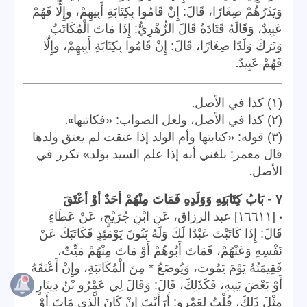
وَيَذَرُهُمْ صِغَارًا، قَالَ: إِنْ قَامُوا بِكِتَابَةِ أَبِيهِمْ، وإِلَّا فَهُمْ
عَبِيدٌ، وَقَالَهُ قَتَادَةُ قَالَ الزُّهْرِيُّ: إِذَا مَاتَ الْمُكَاتَبُ
وَتَرَكَ وَلَدًا صِغَارًا، قَالَ: إِنْ قَامُوا بِكِتَابَةِ أَبِيهِمْ، وإِلَّا
.
فَهُمْ عَبِيدٌ
.
(١) كذا في الأصل
».
(٢) كذا في الأصل، ولعل الصواب: «فكاتبها
(٣) قوله: «كتابتها وأم الولد إذا عتقت لم يعتق ولدها
قال معمر: بلغني أنه إذا علم السيد بولد» تكرر في
.
الأصل
-
٧
بَابُ كِتَابَتِهِ وَوَلَدِهِ فَمَاتَ مِنْهُمْ أحَدٌ أوْ أعْتَقَ
•
[١٦٦١١] عبد الرزاق، عَنِ ابْنِ جُرَيْجٍ، عَنْ عَطَاءٍ
قَالَ: إِذَا كَاتَبْتَ عَبْدًا لَكَ وَلَهُ بَنُونَ يَوْمَئِذٍ فَكَاتَبَكَ عَنْ
نَفْسِهِ وَعَنْهُمْ، فَمَاتَ أَبُوهُمْ أَوْ مَاتَ مِنْهُمْ مَيِّتٌ،
فَقِيمَتُهُ يَوْمَ يَمُوت، وَيُوضَعُ * مِنَ الْمُكَاتَبَةِ، وإِنْ أَعْتَقَهُ
أَوْ بَعْضَ بَنِيهِ، فَكَذَلِكَ، قَالَ: وَقَالَ لِي عَمْرُو بْنُ دِينَارٍ
مِثْلَ ذَلِكَ، قُلْتُ لِعَمْرٍو: أَرَأَيْتَ إِنْ كَانَ الَّذِي مَاتَ أَوْ