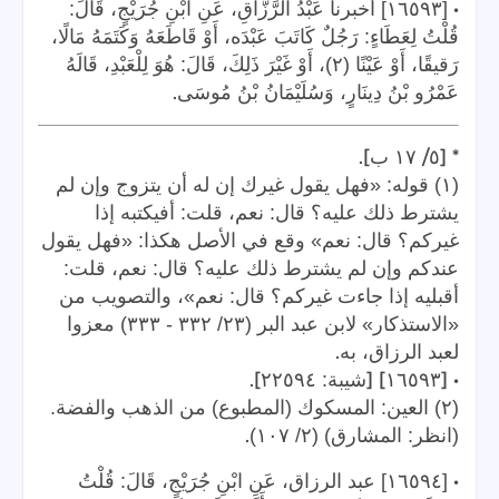
•
[١٦٥٩٣] أخبرنا عَبْدُ الرَّزَّاقِ، عَنِ ابْنِ جُرَيْجٍ، قَالَ:
قُلْتُ لِعَطَاءٍ: رَجُلٌ كَاتَبَ عَبْدَه، أَوْ قَاطَعَهُ وَكَتَمَهُ مَالًا،
رَقيقًا، أَوْ عَيْنًا (٢)، أَوْ غَيْرَ ذَلِكَ، قَالَ: هُوَ لِلْعَبْدِ، قَالَهُ
.
عَمْرُو بْنُ دِينَارٍ، وَسُلَيْمَانُ بْنُ مُوسَى
].
/
* [
٥
١٧
ب
(١) قوله: «فهل يقول غيرك إن له أن يتزوج وإن لم
يشترط ذلك عليه؟ قال: نعم، قلت: أفيكتبه إذا
غيركم؟ قال: نعم» وقع في الأصل هكذا: «فهل يقول
عندكم وإن لم يشترط ذلك عليه؟ قال: نعم، قلت:
أقبليه إذا جاءت غيركم؟ قال: نعم»، والتصويب من
«الاستذكار» لابن عبد البر (٢٣/ ٣٣٢ - ٣٣٣) معزوا
.
لعبد الرزاق، به
].
] [
• [
١٦٥٩٣
شيبة: ٢٢٥٩٤
(٢) العين: المسكوك (المطبوع) من الذهب والفضة.
.
(انظر: المشارق) (٢/ ١٠٧)
•
[١٦٥٩٤] عبد الرزاق، عَنِ ابْنِ جُرَيْجٍ، قَالَ: قُلْتُ