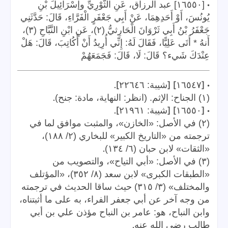
•
[١٦٥٥٠] عبد الرزاق، عَنِ الثَّوْرِيِّ وإسْرَائِيلَ بْنِ
يُونُسَ، أَوْ أَحَدِهِمَا، عَنْ أَبِي جَعْفَرٍ الْفَرَّاءِ، قَالَ: حَدَّثَنِي
جَعْفَرُ بْنُ أَبِي ثَرْوَانَ الْحَارِثيُّ (٢)، عَنِ ابْنِ النَّبَّاحِ (٣)،
أَنهُ * أَتَى عَلِيًّا، فَقَالَ لَهُ: إِنِّي أُرِيدُ أَنْ أُكُاتِبَ، قَالَ: هَلْ
عِنْدَكَ شَيء؟ قَالَ: لَا، قَالَ: فَجَمَعَهُمْ
].
] [
• [
١٦٥٤٧
شيبة: ٢٢٦٤٦
.
(١) الجناح: الإثم. (انظر: النهاية، مادة: جنح)
].
] [
• [
١٦٥٥٠
شيبة: ٢١٩٦١
(٢) في الأصل: «الخازن»، والمثبت موافق لما في
ترجمته من «التاريخ الكبير» للبخاري (٢/ ١٨٨)،
.
«الثقات» لابن حبان (٦/ ١٣٤)
(٣) في الأصل: «أبي التياح»، والتصويب من
«الطبقات الكبرى» لابن سعد (٨/ ٣٥٢)، «المؤتلف
والمختلف» (٣/ ٣١٥) حيث ساقا الحديث في ترجمته
من وجه آخر عن أبي جعفر الفراء، به على ما أثبتناه،
وابن النباح، هو: عامر بن النباح مؤذن علي بن أبي
.
طالب رضي الله عنه