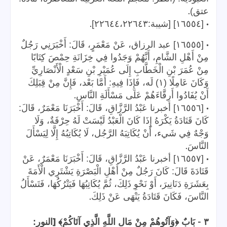
.
عتق)
.
•
[١٦٥٥٤] [شيبة:٢٢٦٤٤،٢٢٦٤٣]
•
[١٦٥٥٥] عبد الرزاق، عَنْ مَعْمَرٍ، قَالَ: أَخْبَرَنِي رَجُلٌ
مِنْ أَهْلِ الشَّامِ، أَنَّهُمْ وَجَدُوا فِي خِزَانَةِ حِمْصَ كِتَابًا
مِنْ عُمَرَ بْنِ الْخَطَّابِ إِلَى عُمَيْرِ بْنِ سَعْدٍ الْأَنْصَارِيِّ
وَكَانَ عَامِلًا (١) لَه، فَإِذَا فِيهِ: أَمَّا بَعْد، فَإِنَّ مِنْ قِبَلِكَ
.
أَنْ يُفَادُوا أَرِقَّاءَهُمْ عَلَى مَسْأَلَةِ النَّاسِ
•
[١٦٥٥٦] أخبرنا عَبْدُ الرَّزَّاقِ، قَالَ: أَخْبَرَنَا مَعْمَرٌ، قَالَ:
كَانَ قَتَادَةُ يَكْرَهُ إِذَا كَانَ الْعَبْدُ لَيْسَتْ لَهُ حِرْفَةٌ، وَلَا
وَجْهٌ فِي شَيء، أَنْ يُكَاتِبَهُ الرَّجُل، لَا يُكَاتِبُهُ إِلَّا لِيَسْأَلَ
.
النَّاسَ
•
[١٦٥٥٧] أخبرنا عَبْدُ الرَّزَّاقِ، قَالَ: أَخْبَرَنَا مَعْمَرٌ، عَنْ
قَتَادَةَ قَالَ: كَانَ رَجُلٌ مِنْ أَهْلِ الْبَصْرَةِ يَشْتَرِي الْأَمَةَ
بِعَشَرَةِ دَنَانِيرَ، أَوْ نَحْوِ ذَلِكَ، ثُمَّ يُكَاتِبُهَا فَيَتْرُكُهَا، فَتَسْأَلُ
.
النَّاسَ، فَكَانَ قَتَادَةُ يَنْهَى عَنْ ذَلِكَ
[
-
٣
بَابٌ ﴿وَآتُوهُمْ مِنْ مَالِ اللَّهِ الَّذِي آتَاكُمْ﴾
النور: