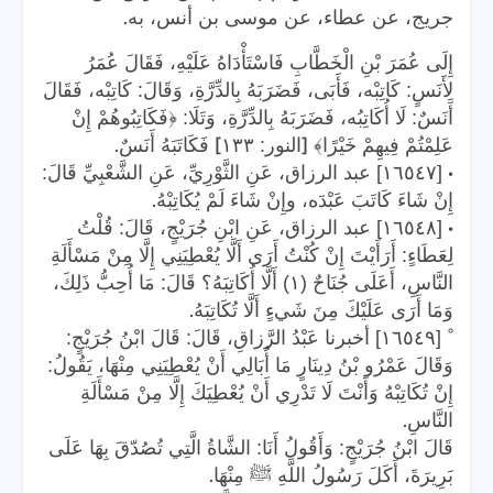
.
جريج، عن عطاء، عن موسى بن أنس، به
إِلَى عُمَرَ بْنِ الْخَطَّابِ فَاسْتَأْدَاهُ عَلَيْهِ، فَقَالَ عُمَرُ
لِأَنَسٍ: كَاتِبْه، فَأَبَى، فَضَرَبَهُ بِالدِّرَّةِ، وَقَالَ: كَاتِبْه، فَقَالَ
أَنَسٌ: لَا أُكَاتِبُه، فَضَرَبَهُ بِالدِّرَّةِ، وَتَلَا: ﴿فَكَاتِبُوهُمْ إِنْ
.
]
[
عَلِمْتُمْ فِيهِمْ خَيْرًا﴾
النور: ١٣٣
فَكَاتَبَهُ أَنَسٌ
•
[١٦٥٤٧] عبد الرزاق، عَنِ الثَّوْرِيِّ، عَنِ الشَّعْبِيِّ قَالَ:
.
إِنْ شَاءَ كَاتَبَ عَبْدَه، وإِنْ شَاءَ لَمْ يُكَاتِبْهُ
•
[١٦٥٤٨] عبد الرزاق، عَنِ ابْنِ جُرَيْجٍ، قَالَ: قُلْتُ
لِعَطَاءٍ: أَرَأَيْتَ إِنْ كُنْتُ أَرَى أَلَّا يُعْطِيَنِي إِلَّا مِنْ مَسْأَلَةِ
النَّاسِ، أَعَلَى جُنَاحٌ (١) أَلَّا أُكَاتِبَهُ؟ قَالَ: مَا أُحِبُّ ذَلِكَ،
.
وَمَا أَرَى عَلَيْكَ مِنَ شَيءٍ أَلَّا تُكَاتِبَهُ
°
[١٦٥٤٩] أخبرنا عَبْدُ الرَّزاقِ، قَالَ: قَالَ ابْنُ جُرَيْجٍ:
وَقَالَ عَمْرُو بْنُ دِينَارٍ مَا أُبَالِي أَنْ يُعْطِيَنِي مِنْهَا، يَقُولُ:
إِنْ تُكَاتِبْهُ وَأَنْتَ لَا تَدْرِي أَنْ يُعْطِيَكَ إِلَّا مِنْ مَسْأَلَةِ
.
النَّاسِ
قَالَ ابْنُ جُرَيْجٍ: وَأَقُولُ أَنَا: الشَّاةُ الَّتِي تُصُدّقَ بِهَا عَلَى
.
بَرِيرَةَ، أَكَلَ رَسُولُ اللَّهِ ﷺ مِنْهَا