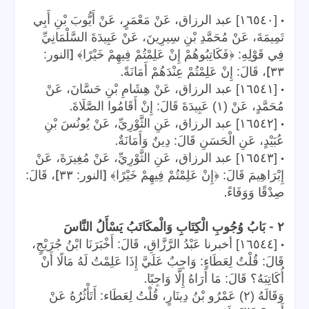
•
[١٦٥٤٠] عبد الرزاق، عَنْ مَعْمَرٍ، عَنْ أَيُّوبَ بْنِ أَبِي
تَمِيمَةَ، عَنْ مُحَمَّدِ بْنِ سِيرِينَ، عَنْ عَبِيدَةَ السَّلْمَانِيِّ
[
فِي قَوْلِهِ: ﴿فَكَاتِبُوهُمْ إِنْ عَلِمْتُمْ فِيهِمْ خَيْرًا﴾
النور:
.
]
٣٣
، قَالَ: إِنْ عَلِمْتُمْ عِنْدَهُمْ أَمَانَةً
•
[١٦٥٤١] عبد الرزاق، عَنْ هِشَامِ بْنِ حَسَّانَ، عَنْ
.
مُحَمَّدٍ، عَنْ (١) عَبِيدَةَ قَالَ: إِنْ أَقَامُوا الصَّلَاةَ
•
[١٦٥٤٢] عبد الرزاق، عَنِ الثَّوْرِيِّ، عَنْ يُونُسَ بْنِ
.
عُبَيْدٍ، عَنِ الْحَسَنِ قَالَ: دِينٌ وَأَمَانَةٌ
•
[١٦٥٤٣] عبد الرزاق، عَنِ الثَّوْرِيِّ، عَنْ مُغِيرَةَ، عَنْ
]
[
إِبْرَاهِيمَ قَالَ: ﴿إِنْ عَلِمْتُمْ فِيهِمْ خَيْرًا﴾
النور: ٣٣
، قَالَ:
.
صِدْقًا وَوَفَاءً
-
٢
بَابُ وُجُوبِ الْكِتَابِ وَالْمكَاتَبُ يَسْأَلُ النَّاسَ
•
[١٦٥٤٤] أخبرنا عَبْدُ الرَّزَّاقِ، قَالَ: أَخْبَرَنَا ابْنُ جُرَيْجٍ،
قَالَ: قُلْتُ لِعَطَاءٍ: وَاجِبٌ عَلَيَّ إِذَا عَلِمْتُ لَهُ مَالًا أَنْ
.
أُكَاتِبَهُ؟ قَالَ: مَا أَرَاهُ إِلَّا وَاجِبًا
وَقَالَهُ (٢) عَمْرُو بْنُ دِينَارٍ، قُلْتُ لِعَطَاء: أَتَأْثُرُهُ عَنْ