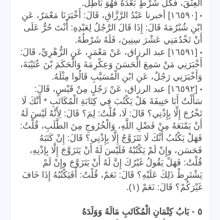
.
الْعِتْقَ، فَكُلُّ شَرْطٍ بَعْدَهُ فَهُوَ بَاطِلٌ
•
[١٦٥٩٠] أخبرنا عَبْدُ الرَّزَّاقِ، قَالَ: أَخْبَرَنَا مَعْمَرٌ، عَنِ
ابْنِ شُبْرُمَةَ قَالَ: إِذَا قَالَ الرَّجُلُ لِعَبْدِهِ: أَنْتَ حُرٌّ عَلَى
.
أَنْ تَخْدُمَنِي عَشْرَ سِنِينَ، فَلَهُ شَرْطُهُ
•
[١٦٥٩١] عبد الرزاق، عَنْ مَعْمَرٍ، عَنِ الزُّهْرِيِّ، قَالَ:
أَخْبَرَنِي مَنْ سَمِعَ الْحَسَنَ وَعِكْرِمَةَ وَالْحَكَمَ بْنَ عُتَيْبَةَ،
.
وَأَخْبَرَنِي رَجُلٌ، عَنِ ابْنِ الْمُسَيَّبِ قَالُوا مِثْلَهُ
•
[١٦٥٩٢] عبد الرزاق، عَنْ رَجُلٍ مِنْ قَيْسٍ، قَالَ:
سَأَلْتُ أَبَا حَنِيفَةَ هَلْ يَكْتُبَ فِي كِتَابَةِ الْمُكَاتَبِ * أَنَّكَ لَا
تَخْرُجَ إِلَّا بِإِذْنِي؟ قَالَ: لَا، قُلْتُ: لِمَ؟ قَالَ: لِأَنَّهُ لَيْسَ لَهُ
أَنْ يَمْنَعَهُ مِنْ فَضْلِ اللَّهِ، وَالْخُرُوجِ مِنَ الطَّلَبِ، قُلْتُ:
فَهَلْ يَكْتُبُ أَنَّكَ لَا تَتَزَوَّجُ إِلَّا بِإِذْنِي؟ قَالَ: إِنْ كَتَبَهُ
فَحَسَن، وإِنْ لَمْ يَكْتُبْهُ فَلَيْسَ لَهُ أَنْ يَتَزَوَّجَ إِلَّا بِإذْنِهِ،
قُلْتُ: فَهَلْ يَقُولُ غَيْرُكَ إِنَّ لَهُ أَنْ يَتَزَوَّجَ وإِنْ لَمْ
يَشْتَرِطْ ذَلِكَ عَلَيْهِ؟ قَالَ: نَعَمْ، قُلْتُ: أَفَيَكْتُبُهُ إِذَا خَافَ
.
غَيْرَكُمْ؟ قَالَ: نَعَمْ (١)
-
٥
بَابُ كِتْمَانِ الْمُكَاتَبِ مَالَهُ وَوَلَدَهُ