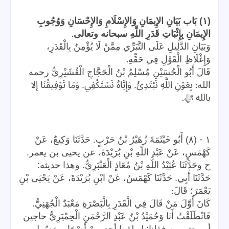
(١) بَاب بَيَانِ الإِيمَانِ وَالإِسْلَامِ وَالإِحْسَانِ وَوُجُوبِ
.
الإِيمَانِ بِإِثْبَاتِ قَدَرِ اللَّهِ سبحانه وتعالى
وَبَيَانِ الدَّلِيلِ عَلَى التَّبَرِّي مِمَّنْ لَا يُؤْمِنُ بِالْقَدَرِ،
.
وَإِغْلَاظِ الْقَوْلِ فِي حَقِّهِ
قَالَ أَبُو الْحُسَيْنِ مُسْلِمُ بْنُ الْحَجَّاجِ الْقُشَيْرِيُّ رحمه
:
الله
بِعَوْنِ اللَّهِ نَبْتَدِئُ. وَإِيَّاهُ نَسْتَكْفِي. وَمَا تَوْفِيقُنَا إلا
.
بالله ﷻ
-
١
(٨) أَبُو خَيْثَمَةَ زُهَيْرُ بْنُ حَرْبٍ. حَدَّثَنَا وَكِيعٌ، عَنْ
كَهْمَسٍ، عَنْ عَبْدِ اللَّهِ بْنِ بُرَيْدَةَ، عن يحيى بن يعمر.
ح وحَدَّثَنَا عُبَيْدُ اللَّهِ بْنُ مُعَاذٍ الْعَنْبَرِيُّ. وهذا حديثه:
حَدَّثَنَا أَبِي. حَدَّثَنَا كَهْمَسٌ، عَنْ ابْنِ بُرَيْدَةَ، عَنْ يَحْيَى بْنِ
:
يَعْمَرَ؛ قَالَ
كَانَ أَوَّلَ مَنْ قَالَ فِي الْقَدَرِ بِالْبَصْرَةِ مَعْبَدٌ الْجُهَنِيُّ.
فَانْطَلَقْتُ أَنَا وَحُمَيْدُ بْنُ عَبْدِ الرَّحْمَنِ الْحِمْيَرِيُّ حاجين
أو معتمرين فقلنا: لو لقينا أحد مِنْ أَصْحَابِ رَسُولِ