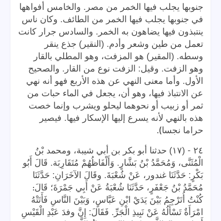
جنوبها يجلب فيها الخمر من مصر. والخامس أفواهها
في جنوبها يجلب فيها الخمر من الطائف. وكان ناس
ينتبذون فيها يضاهون به الخمر. والسادس جرار كانت
تعمل من طين وشعر وأدم. (النقير) جذع ينقر
وسطه. (المقير) هو المزفت، وهو المطلي بالقار
وهو الزفت. وقيل: الزفت نوع من القار. والصحيح
الأول. وأما معنى النهي عن هذه الأربع فهو أنه نهي
عن الانتباذ فيها، وهو أن، يجعل في الماء حبات من
ثمر أو زبيب أو نحوهما ليحلو ويشرب وإنما خصت
هذه بالنهي لأنه يسرع إليها الإسكار فيها. فيصير
).
حراما نجسا
-
٢٤
(١٧) حدثنا أبو بكر بن أبي شيبة، ومحمد بْنُ
الْمُثَنَّى، وَمُحَمَّدُ بْنُ بَشَّارٍ. وَأَلْفَاظُهُمْ مُتَقَارِبَة. قَالَ أَبُو
بَكْرٍ: حَدَّثَنَا غندور، عَنْ شُعْبَةَ. وقَالَ الآخَرَانِ: حَدَّثَنَا
:
مُحَمَّدُ بْنُ جَعْفَرٍ، حَدَّثَنَا شُعْبَةُ عَنْ أَبِي جَمْرَةَ؛ قَالَ
كُنْتُ أُتَرْجِمُ بَيْنَ يَدَيْ ابْنِ عَبَّاسٍ، وَبَيْنَ النَّاسِ فَأَتَتْهُ
امْرَأَةٌ تَسْأَلُهُ عَنْ نَبِيذِ الْجَرِّ. فَقَالَ: إِنَّ وفدَ عَبْدِ الْقَيْسِ