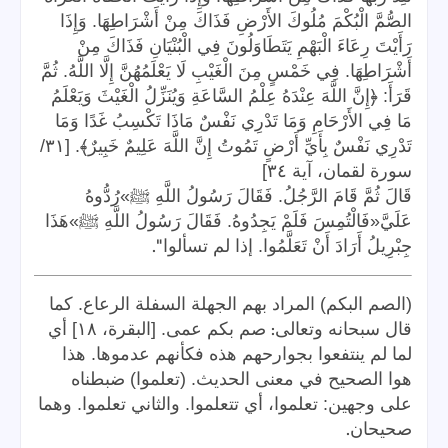
الصُّمَّ الْبُكْمَ مُلُوكَ الأَرْضِ فَذَاكَ مِنْ أَشْرَاطِهَا. وَإِذَا
رَأَيْتَ رِعَاءَ الْبَهْمِ يَتَطَاوَلُونَ فِي الْبُنْيَانِ فَذَاكَ مِنْ
أَشْرَاطِهَا. فِي خَمْسٍ مِنَ الْغَيْبِ لَا يَعْلَمُهُنَّ إِلَّا اللَّهُ. ثُمَّ
قَرَأَ: ﴿إِنَّ اللَّهَ عِنْدَهُ عِلْمُ السَّاعَةِ وَيُنَزِّلُ الْغَيْثَ وَيَعْلَمُ
مَا فِي الأَرْحَامِ وَمَا تَدْرِي نَفْسٌ مَاذَا تَكْسِبُ غَدًا وَمَا
تَدْرِي نَفْسٌ بِأَيِّ أَرْضٍ تَمُوتُ إِنَّ اللَّهَ عَلِيمٌ خَبِيرٌ﴾. [٣١/
سورة لقمان، آية ٣٤]
قَالَ ثُمَّ قَامَ الرَّجُلُ. فَقَالَ رَسُولُ اللَّهِ ﷺ»رُدُّوهُ
عَلَيَّ«فَالْتُمِسَ فَلَمْ يَجِدُوهُ. فَقَالَ رَسُولُ اللَّهِ ﷺ»هَذَا
".
جِبْرِيلُ أَرَادَ أَنْ تَعَلَّمُوا. إذا لم تسألوا
(الصم البكم) المراد بهم الجهلة السفلة الرعاع. كما
:
قال سبحانه وتعالى
صم بكم عمى. [البقرة، ١٨] أي
لما لم ينتفعوا بجوارحهم هذه فكأنهم عدموها. هذا
هوا الصحيح في معنى الحديث. (تعلموا) ضبطناه
على وجهين: تعلموا، أي تتعلموا. والثاني تعلموا. وهما
.
صحيحان