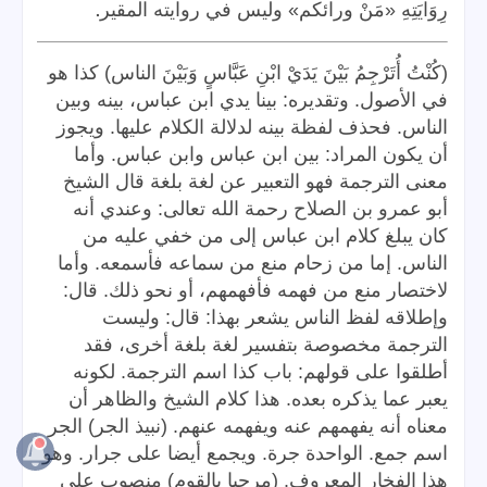
.
رِوَايَتِهِ «مَنْ ورائكم» وليس في روايته المقير
(كُنْتُ أُتَرْجِمُ بَيْنَ يَدَيْ ابْنِ عَبَّاسٍ وَبَيْنَ الناس) كذا هو
في الأصول. وتقديره: بينا يدي ابن عباس، بينه وبين
الناس. فحذف لفظة بينه لدلالة الكلام عليها. ويجوز
أن يكون المراد: بين ابن عباس وابن عباس. وأما
معنى الترجمة فهو التعبير عن لغة بلغة قال الشيخ
أبو عمرو بن الصلاح رحمة الله تعالى: وعندي أنه
كان يبلغ كلام ابن عباس إلى من خفي عليه من
الناس. إما من زحام منع من سماعه فأسمعه. وأما
لاختصار منع من فهمه فأفهمهم، أو نحو ذلك. قال:
وإطلاقه لفظ الناس يشعر بهذا: قال: وليست
الترجمة مخصوصة بتفسير لغة بلغة أخرى، فقد
أطلقوا على قولهم: باب كذا اسم الترجمة. لكونه
يعبر عما يذكره بعده. هذا كلام الشيخ والظاهر أن
معناه أنه يفهمهم عنه ويفهمه عنهم. (نبيذ الجر) الجر
اسم جمع. الواحدة جرة. ويجمع أيضا على جرار. وهو
هذا الفخار المعروف. (مرحبا بالقوم) منصوب على