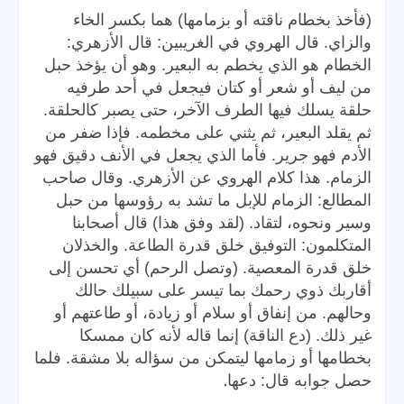
(فأخذ بخطام ناقته أو بزمامها) هما بكسر الخاء
والزاي. قال الهروي في الغريبين: قال الأزهري:
الخطام هو الذي يخطم به البعير. وهو أن يؤخذ حبل
من ليف أو شعر أو كتان فيجعل في أحد طرفيه
حلقة يسلك فيها الطرف الآخر، حتى يصبر كالحلقة.
ثم يقلد البعير، ثم يثني على مخطمه. فإذا ضفر من
الأدم فهو جرير. فأما الذي يجعل في الأنف دقيق فهو
الزمام. هذا كلام الهروي عن الأزهري. وقال صاحب
المطالع: الزمام للإبل ما تشد به رؤوسها من حبل
وسير ونحوه، لتقاد. (لقد وفق هذا) قال أصحابنا
المتكلمون: التوفيق خلق قدرة الطاعة. والخذلان
خلق قدرة المعصية. (وتصل الرحم) أي تحسن إلى
أقاربك ذوي رحمك بما تيسر على سبيلك حالك
وحالهم. من إنفاق أو سلام أو زيادة، أو طاعتهم أو
غير ذلك. (دع الناقة) إنما قاله لأنه كان ممسكا
بخطامها أو زمامها ليتمكن من سؤاله بلا مشقة. فلما
.
حصل جوابه قال: دعها