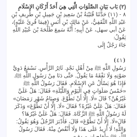
(٢) بَاب بَيَانِ الصَّلَوَاتِ الَّتِي هِيَ أَحَدُ أَرْكَانِ الإِسْلَامِ
-
٨
(١١) حَدَّثَنَا قُتَيْبَةُ بْنُ سَعِيدِ بْنِ جَمِيلِ بْنِ طَرِيفِ بْنِ
عَبْدِ اللَّهِ الثَّقَفِيُّ، عَنْ مَالِكِ بْنِ أَنَسٍ (فِيمَا قُرِئَ عَلَيْهِ)،
عَنْ أبي سهل، عَنْ أَبِيهِ؛ أَنَّهُ سَمِعَ طَلْحَةَ بْنَ عُبَيْدِ اللَّهِ
:
يَقُولُ
جَاءَ رَجُلٌ إِلَى
⦘
٤١
⦗
رَسُولِ اللَّهِ ﷺ مِنْ أَهْلِ نَجْدٍ. ثَائِرُ الرَّأْسِ. نَسْمَعُ دَوِيَّ
صَوْتِهِ وَلَا نَفْقَهُ مَا يَقُولُ. حَتَّى دَنَا مِنْ رَسُولِ اللَّهِ ﷺ.
فَإِذَا هُوَ يَسْأَلُ عَنِ الإِسْلَامِ. فَقَالَ رَسُولُ اللَّهِ ﷺ
«خَمْسُ صَلَوَاتٍ فِي الْيَوْمِ وَاللَّيْلَةِ» فَقَالَ: هَلْ عَلَيَّ
غَيْرُهُنَّ؟ قَالَ «لَا. إِلَّا أَنْ تَطَّوَّعَ. وَصِيَامُ شَهْرِ رَمَضَانَ»
فَقَالَ: هَلْ عَلَيَّ غَيْرُهُ؟ فَقَالَ «لَا. إِلَّا أَنْ تَطَّوَّعَ» وَذَكَرَ
لَهُ رَسُولُ اللَّهِ ﷺ الزَّكَاةَ. فَقَالَ: هَلْ عَلَيَّ غَيْرُهَا؟
قَالَ«لَا. إِلَّا أَنْ تَطَّوَّعَ» قَالَ، فَأَدْبَرَ الرَّجُلُ وَهُوَ يَقُولُ:
وَاللَّهِ! لَا أَزِيدُ عَلَى هَذَا وَلَا أَنْقُصُ مِنْهُ. فَقَالَ رَسُولُ
».
اللَّهِ ﷺ «أفلح إن صدق