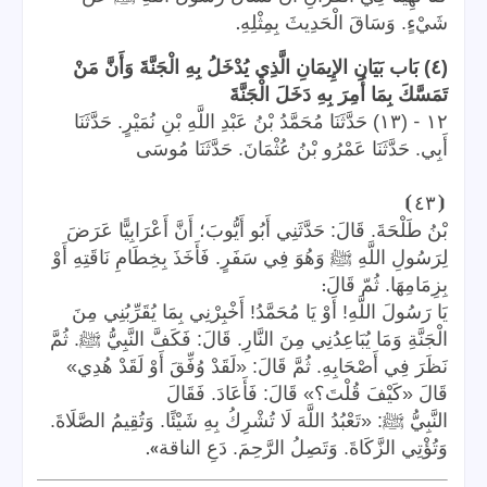
.
شَيْءٍ. وَسَاقَ الْحَدِيثَ بِمِثْلِهِ
(٤) بَاب بَيَانِ الإِيمَانِ الَّذِي يُدْخَلُ بِهِ الْجَنَّةَ وَأَنَّ مَنْ
تَمَسَّكَ بِمَا أُمِرَ بِهِ دَخَلَ الْجَنَّةَ
-
١٢
(١٣) حَدَّثَنَا مُحَمَّدُ بْنُ عَبْدِ اللَّهِ بْنِ نُمَيْرٍ. حَدَّثَنَا
أَبِي. حَدَّثَنَا عَمْرُو بْنُ عُثْمَانَ. حَدَّثَنَا مُوسَى
⦘
٤٣
⦗
بْنُ طَلْحَةَ. قَالَ: حَدَّثَنِي أَبُو أَيُّوبَ؛ أَنَّ أَعْرَابِيًّا عَرَضَ
لِرَسُولِ اللَّهِ ﷺ وَهُوَ فِي سَفَرٍ. فَأَخَذَ بِخِطَامِ نَاقَتِهِ أَوْ
:
بِزِمَامِهَا. ثُمّ قَالَ
يَا رَسُولَ اللَّهِ! أَوْ يَا مُحَمَّدُ! أَخْبِرْنِي بِمَا يُقَرِّبُنِي مِنَ
الْجَنَّةِ وَمَا يُبَاعِدُنِي مِنَ النَّارِ. قَالَ: فَكَفَّ النَّبِيُّ ﷺ. ثُمَّ
نَظَرَ فِي أَصْحَابِهِ. ثُمَّ قَالَ: «لَقَدْ وُفِّقَ أَوْ لَقَدْ هُدِي»
قَالَ «كَيْفَ قُلْتَ؟» قَالَ: فَأَعَادَ. فَقَالَ
النَّبِيُّ ﷺ: «تَعْبُدُ اللَّهَ لَا تُشْرِكُ بِهِ شَيْئًا. وَتُقِيمُ الصَّلَاةَ.
».
وَتُؤْتِي الزَّكَاةَ. وَتَصِلُ الرَّحِمَ. دَعِ الناقة