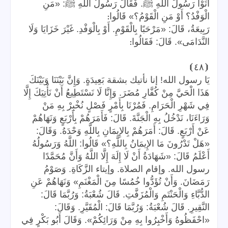
أَتَوْا رَسُولَ اللَّهِ ﷺ. فَقَالَ رَسُولُ اللَّهِ ﷺ: «مَنِ
:
الْوَفْدُ؟ أَوْ مَنِ الْقَوْمُ؟» قَالُوا
رَبِيعَةُ، قَالَ: «مَرْحَبًا بِالْقَوْمِ. أَوْ بِالْوَفْدِ. غَيْرَ خَزَايَا وَلَا
:
النَّدَامَى». قَالَ: فَقَالُوا
⦘
٤٨
⦗
يَا رسول الله! إنا نأتيك بشقة بَعِيدَةٍ. وَإِنَّ بَيْنَنَا وَبَيْنَكَ
هَذَا الْحَيَّ مِنْ كُفَّارِ مُضَرَ. وَإِنَّا لَا نَسْتَطِيعُ أَنْ نَأْتِيَكَ إِلَّا
فِي شَهْرِ الْحَرَامِ. فَمُرْنَا بِأَمْرٍ فَصْلٍ نُخْبِرْ بِهِ مَنْ
وَرَاءَنَا، نَدْخُلُ بِهِ الْجَنَّةَ. قَالَ: فَأَمَرَهُمْ بِأَرْبَعٍ وَنَهَاهُمْ
عَنْ أَرْبَعٍ. قَالَ: أَمَرَهُمْ بِالإِيمَانِ بِاللَّهِ وَحْدَهُ. وَقَالَ:
«هَلْ تَدْرُونَ مَا الإِيمَانُ بِاللَّهِ؟» قَالُوا: اللَّهُ وَرَسُولُهُ
أَعْلَمُ قَالَ: «شَهَادَةُ أَنْ لَا إِلَهَ إِلَّا اللَّهُ وَأَنَّ مُحَمَّدًا
رسول الله. وإقام الصلاة. وإيتاء الزَّكَاةِ. وَصَوْمُ
رَمَضَانَ. وَأَنْ تُؤَدُّوا خُمُسًا مِنَ الْمَغْنَمِ» وَنَهَاهُمْ عَنِ
الدُّبَّاءِ وَالْحَنْتَمِ وَالْمُزَفَّتِ. قَالَ شُعْبَةُ: وَرُبَّمَا قَالَ:
النَّقِيرِ. قَالَ شُعْبَةُ: وَرُبَّمَا قَالَ: الْمُقَيَّرِ. وَقَالَ:
«احْفَظُوهُ وَأَخْبِرُوا بِهِ مِنْ وَرَائِكُمْ». وَقَالَ أَبُو بَكْرٍ فِي