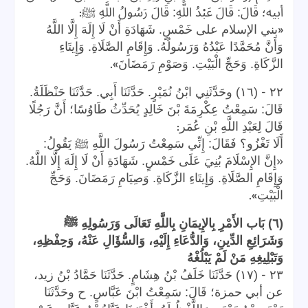
:
أبيه؛ قَالَ: قَالَ عَبْدُ اللَّهِ: قَالَ رَسُولُ اللَّهِ ﷺ
«
بني الإسلام على خَمْسٍ. شَهَادَةِ أَنْ لَا إِلَهَ إِلَّا اللَّهُ
وَأَنَّ مُحَمَّدًا عَبْدُهُ وَرَسُولُهُ. وَإِقَامِ الصَّلَاةِ. وَإِيتَاءِ
».
الزَّكَاةِ. وَحَجِّ الْبَيْتِ. وَصَوْمِ رَمَضَانَ
-
٢٢
(١٦) وحَدَّثَنِي ابْنُ نُمَيْرٍ. حَدَّثَنَا أَبِي. حَدَّثَنَا حَنْظَلَةُ.
قَالَ: سَمِعْتُ عِكْرِمَةَ بْنَ خَالِدٍ يُحَدِّثُ طَاوُسًا؛ أَنَّ رَجُلًا
:
قَالَ لِعَبْدِ اللَّهِ بْنِ عُمَر
أَلَا تَغْزُو؟ فَقَالَ: إِنِّي سَمِعْتُ رَسُولَ اللَّهِ ﷺ يَقُولُ:
«إِنَّ الإِسْلَامَ بُنِيَ عَلَى خَمْسٍ. شَهَادَةِ أَنْ لَا إِلَهَ إِلَّا اللَّهُ.
وَإِقَامِ الصَّلَاةِ. وَإِيتَاءِ الزَّكَاةِ. وَصِيَامِ رَمَضَانَ. وَحَجِّ
».
الْبَيْتِ
(٦) بَاب الأَمْرِ بِالإِيمَانِ بِاللَّهِ تَعَالَى وَرَسُولِهِ ﷺ
وَشَرَائِعِ الدِّينِ، وَالدُّعَاءِ إِلَيْهِ، وَالسُّؤَالِ عَنْهُ، وَحِفْظِهِ،
وَتَبْلِيغِهِ مَنْ لَمْ يَبْلُغْهُ
-
٢٣
(١٧) حَدَّثَنَا خَلَفُ بْنُ هِشَامٍ. حَدَّثَنَا حَمَّادُ بْنُ زيد،
عن أبي حمزة؛ قَالَ: سَمِعْتُ ابْنَ عَبَّاسٍ. ح وحَدَّثَنَا