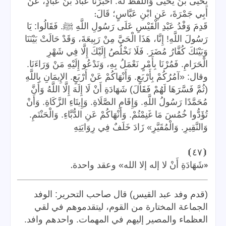
يَحْيَى بْنُ يَحْيَى وَاللَّفْظُ لَهُ. أَخْبَرَنَا عَبَّادُ بْنُ عَبَّادٍ، عَنْ
:
أَبِي جَمْرَةَ، عَنِ ابْنِ عَبَّاسٍ؛ قَالَ
قَدِمَ وَفْدُ عَبْدِ الْقَيْسِ عَلَى رَسُولِ اللَّهِ ﷺ. فَقَالُوا: يَا
رَسُولَ اللَّهِ! إِنَّا، هَذَا الْحَيَّ مِنْ رَبِيعَةَ، وَقَدْ حَالَتْ بَيْنَنَا
وَبَيْنَكَ كُفَّارُ مُضَرَ. فَلَا نَخْلُصُ إِلَيْكَ إِلَّا فِي شَهْرِ
الْحَرَامِ. فَمُرْنَا بِأَمْرٍ نَعْمَلُ بِهِ، وَنَدْعُو إِلَيْهِ مَنْ وَرَاءَنَا.
وقال: «آمُرُكُمْ بِأَرْبَعٍ. وَأَنْهَاكُمْ عَنْ أَرْبَعٍ. الإِيمَانِ بِاللَّهِ
(ثُمَّ فَسَّرَهَا لَهُمْ فَقَالَ) شَهَادَةِ أَنْ لَا إِلَهَ إِلَّا اللَّهُ وَأَنَّ
مُحَمَّدًا رَسُولُ اللَّهِ. وَإِقَامِ الصَّلَاةِ. وَإِيتَاءِ الزَّكَاةِ. وَأَنْ
تُؤَدُّوا خُمُسَ مَا غَنِمْتُمْ. وَأَنْهَاكُمْ عَنِ الدُّبَّاءِ. وَالْحَنْتَمِ.
وَالنَّقِيرِ. وَالْمُقَيَّرِ» زَادَ خَلَفٌ فِي رِوَايَتِهِ
⦘
٤٧
⦗
.
«
شَهَادَةِ أَنْ لا إله إلا الله» وعقد واحدة
(قدم وفد عبد القيس) قال صاحب التحرير: الوفد
الجماعة المختارة من القوم، ليتقدموهم في لقي
العظماء والمصير إليهم في المهمات. واحدهم وافد.