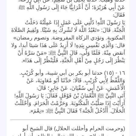
عَنْ أَبِي هُرَيْرَةَ؛ أَنَّ أَعْرَابِيًّا جَاءَ إِلَى رَسُولِ اللَّهِ ﷺ
:
فَقَالَ
يَا رَسُولَ اللَّهِ! دُلَّنِي عَلَى عَمَلٍ إِذَا عَمِلْتُهُ دَخَلْتُ
الْجَنَّةَ. قَالَ: «تَعْبُدُ اللَّهَ لَا تُشْرِكُ بِهِ شَيْئًا. وَتُقِيمُ الصَّلَاةَ
المكتوبة. وتؤدي الزكاة المفروضة. وتصوم رمضان»
قال: وَالَّذِي نَفْسِي بِيَدِهِ! لَا أَزِيدُ عَلَى هَذَا شيئا أبدا، ولا
أنقض مِنْهُ. فَلَمَّا وَلَّى، قَالَ النَّبِيُّ ﷺ: «مَنْ سَرَّهُ أَنْ
».
يَنْظُرَ إِلَى رَجُلٍ مِنْ أَهْلِ الْجَنَّةِ، فَلْيَنْظُرْ إِلَى هَذَا
-
١٦
(١٥) حدثنا أبو بكر بن أبي شيبة، وأبو كُرَيْبٍ.
وَاللَّفْظُ لِأَبِي كُرَيْبٍ. قَالَا: حَدَّثَنَا أَبُو مُعَاوِيَةَ، عَنْ
:
الْأَعْمَشِ، عَنْ أَبِي سُفْيَانَ، عَنْ جَابِرٍ؛ قَالَ
أَتَى النَّبِيَّ ﷺ النُّعْمَانُ بْنُ قَوْقَلٍ فَقَالَ: يَا رَسُولَ اللَّهِ!
أَرَأَيْتَ إِذَا صَلَّيْتُ الْمَكْتُوبَةَ. وَحَرَّمْتُ الْحَرَامَ. وَأَحْلَلْتُ
».
الْحَلَالَ. أَأَدْخُلُ الْجَنَّة؟ فَقَالَ النَّبِيُّ ﷺ: «نِعْمَ
(وحرمت الحرام وأحللت الحلال) قال الشيخ أبو
عمرو بن الصلاح رحمه الله تعالى: الظاهر أنه أراد به