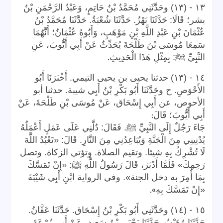
-
١٣
(١٣) وحَدَّثَنِي مُحَمَّدُ بْنُ حَاتِمٍ، وَعَبْدُ الرَّحْمَنِ بْنُ
بشر؛ قَالَا: حَدَّثَنَا بَهْزٌ. حَدَّثَنَا شُعْبَةُ. حَدَّثَنَا مُحَمَّدُ بْنُ
عُثْمَانَ بْنِ عَبْدِ اللَّهِ بْنِ مَوْهَبٍ، وَأَبُوهُ عُثْمَانُ؛ أَنَّهُمَا
سَمِعَا مُوسَى بْنَ طَلْحَةَ يُحَدِّثُ عَنْ أَبِي أَيُّوبَ، عَنِ
.
النَّبِيِّ ﷺ: بِمِثْلِ هَذَا الْحَدِيثِ
-
١٤
(١٣) حدثنا يحيى بن يحيى التيمي. أَخْبَرَنَا أَبُو
الأَحْوَصِ. ح وحَدَّثَنَا أَبُو بَكْرِ بْنُ أَبِي شيبة. حدثنا أبو
الأحوص، عن أَبِي إِسْحَاق، عَنْ مُوسَى بْنِ طَلْحَةَ، عَنْ
:
أَبِي أَيُّوبَ؛ قَالَ
جَاءَ رَجُلٌ إِلَى النَّبِيِّ ﷺ. فَقَالَ: دُلَّنِي عَلَى عَمَلٍ أَعْمَلُهُ
يُدْنِينِي مِنَ الْجَنَّةِ وَيُبَاعِدُنِي مِنَ النَّارِ. قَالَ: «تَعْبُدُ اللَّهَ
لَا تُشْرِكُ بِهِ شيئا. وتقيم الصلاة. وتؤتي الزكاة. وتصل
رَحِمِكَ» فَلَمَّا أَدْبَرَ، قَالَ رَسُولُ اللَّهِ ﷺ: «إِنْ تَمَسَّكَ
بِمَا أُمِرَ به دخل الجنة». وفي الرواية ابْنِ أَبِي شَيْبَةَ
».
«إِنْ تَمَسَّكَ بِهِ
-
١٥
(١٤) وحَدَّثَنِي أَبُو بَكْرِ بْنُ إِسْحَاق. حَدَّثَنَا عَفَّانُ.
حَدَّثَنَا وُهَيْبٌ. حَدَّثَنَا يَحْيَى بْنُ سَعِيدٍ، عَنْ أَبِي زُرْعَةَ،