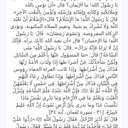
يَا رَسُولَ الله! ما الإيمان؟ قال «أن تؤمن بالله
وَمَلَائِكَتِهِ وَكِتَابِهِ وَلِقَائِهِ وَرُسُلِهِ وَتُؤْمِنَ بِالْبَعْثِ الآخِرِ»
قَالَ يَا رَسُولَ اللَّهِ! مَا الإِسْلَامُ؟ قَالَ«الإِسْلَامُ أَنْ تَعْبُدَ
اللَّهَ وَلَا تُشْرِكَ بِهِ شيئا. وتقيم الصلاة المكتوبة. وتؤدي
الزكاة المفروضة. وَتَصُومَ رَمَضَانَ». قَالَ: يَا رَسُولَ
اللَّهِ! مَا الإحسان؟ قال «أن تعبد الله كأنك تراه. فَإِنَّكَ
إِنْ لَا تَرَاهُ فَإِنَّهُ يَرَاكَ». قَالَ: يَا رَسُولَ اللَّهِ! مَتَى
السَّاعَةُ؟ قَالَ: «مَا المسؤول عَنْهَا بِأَعْلَمَ مِنَ السَّائِلِ.
وَلَكِنْ سَأُحَدِّثُكَ عَنْ أشرا طها إِذَا وَلَدَتِ الأَمَةُ رَبَّهَا
فَذَاكَ مِنْ أَشْرَاطِهَا. وإذا كانت العراة الحفاة رؤوس
النَّاسِ فَذَاكَ مِنْ أَشْرَاطِهَا. وَإِذَا تَطَاوَلَ رِعَاءُ الْبَهْمِ
فِي الْبُنْيَانِ فَذَاكَ مِنْ أَشْرَاطِهَا. فِي خَمْسٍ لَا يَعْلَمُهُنَّ
إِلَّا اللَّهُ» ثُمَّ تَلَا ﷺ: ﴿إِنَّ اللَّهَ عِنْدَهُ عِلْمُ السَّاعَةِ وَيُنَزِّلُ
الْغَيْثَ وَيَعْلَمُ مَا فِي الأَرْحَامِ وَمَا تَدْرِي نَفْسٌ مَاذَا
تَكْسِبُ غَدًا وما تدري بِأَيِّ أَرْضٍ تَمُوتُ إِنَّ اللَّهَ عَلِيمٌ
خَبِيرٌ﴾. [٣١ - سورة لقمان، آية ٣٤]
قَالَ ثُمَّ أَدْبَرَ الرَّجُلُ. فَقَالَ رَسُولُ اللَّهِ ﷺ «رُدُّوا عَلَيَّ
الرَّجُلَ» فَأَخَذُوا لِيَرُدُّوهُ فَلَمْ يَرَوْا شَيْئًا. فَقَالَ رَسُولُ