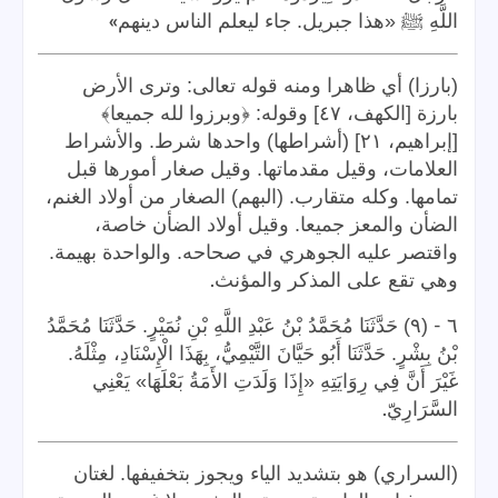
»
اللَّهِ ﷺ «هذا جبريل. جاء ليعلم الناس دينهم
(بارزا) أي ظاهرا ومنه قوله تعالى: وترى الأرض
بارزة [الكهف، ٤٧] وقوله: ﴿وبرزوا لله جميعا﴾
[إبراهيم، ٢١] (أشراطها) واحدها شرط. والأشراط
العلامات، وقيل مقدماتها. وقيل صغار أمورها قبل
تمامها. وكله متقارب. (البهم) الصغار من أولاد الغنم،
الضأن والمعز جميعا. وقيل أولاد الضأن خاصة،
واقتصر عليه الجوهري في صحاحه. والواحدة بهيمة.
.
وهي تقع على المذكر والمؤنث
-
٦
(٩) حَدَّثَنَا مُحَمَّدُ بْنُ عَبْدِ اللَّهِ بْنِ نُمَيْرٍ. حَدَّثَنَا مُحَمَّدُ
بْنُ بِشْرٍ. حَدَّثَنَا أَبُو حَيَّانَ التَّيْمِيُّ، بِهَذَا الْإِسْنَادِ، مِثْلَهُ.
غَيْرَ أَنَّ فِي رِوَايَتِهِ «إِذَا وَلَدَتِ الأَمَةُ بَعْلَهَا» يَعْنِي
.
السَّرَارِيّ
(السراري) هو بتشديد الياء ويجوز بتخفيفها. لغتان