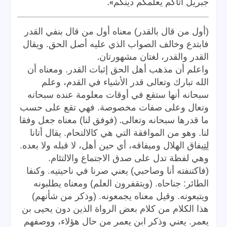
».
جبريل أتاكم يعلمكم دينكم
(أول من قال بالقدر) معناه أول من قال بنفي القدر
فابتدع وخالف الصواب الذي عليه أصل الحق. ويقال
.
القدر والقدر، لغتان مشهورتان
واعلم أن مذهب أهل الحق إثبات القدر. ومعناه أن
الله تبارك وتعالى قدر الأشياء في القدم، وعلم
سبحانه أنها ستقع في أوقات معلومة عنده سبحانه
وتعال وعلى صفات مخصوصة. فهي تقع على حسب
.
ما قدرها سبحانه وتعالى
(فوفق لنا) معناه جعل وفقا
لنا. وهو من الموافقة التي هي كالالتحام. يقال أتانا
لِتِيفاق الهلال وميفاقه، أي حين أهل، لا قبله ولا بعده.
وهي لفظة تدل على صدق الاجتماع والالتئام.
(فاكتنفته أنا وصاحبي) يعني صرنا في ناحيتيه. وكنفا
الطائر: جناحاه. (ويتقفرون العلم) ومعناه يطلبونه
ويتبعونه. وقيل معناه يجمعونه. (وذكر من شأنهم)
هذا الكلام من كلام بعض الرواة الذين دون يحيى بن
يعمر. يعني وذكر ابن يعمر من حال هؤلاء، ووصفهم