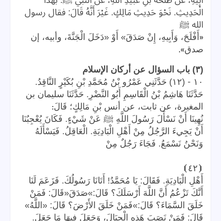
الْحَدِيثِ. نَحْوَ حَدِيثِ مَالِكٍ. غَيْرَ أَنَّهُ قَالَ: فقال رسول
الله ﷺ
«
أَفْلَحَ، وَأَبِيهِ، إِنْ صَدَقَ» أَوْ «دَخَلَ الْجَنَّةَ، وأبيه، إن
».
صدق
(٣) باب السؤال عن أركان الإسلام
-
١٠
(١٢) حَدَّثَنِي عَمْرُو بْنُ مُحَمَّدِ بْنِ بُكَيْرٍ النَّاقِدُ.
حَدَّثَنَا هَاشِمُ بْنُ الْقَاسِمِ أَبُو النَّضْرِ. حَدَّثَنَا سليمان بن
:
المغيرة، عن ثابت، عن أنس بْنِ مَالِكٍ؛ قَالَ
نُهِينَا أَنْ نَسْأَلَ رَسُولَ اللَّهِ ﷺ عَنْ شَيْءٍ. فَكَانَ يُعْجِبُنَا
أَنْ يَجِيءَ الرَّجُلُ مِنْ أَهْلِ الْبَادِيَةِ. الْعَاقِلُ. فَيَسْأَلَهُ
وَنَحْنُ نَسْمَعُ. فَجَاءَ رَجُلٌ مِنْ
⦘
٤٢
⦗
أَهْلِ الْبَادِيَةِ. فَقَالَ: يَا مُحَمَّدُ! أَتَانَا رَسُولُكَ. فَزَعَمَ لَنَا
أَنَّكَ تَزْعُمُ أَنَّ اللَّهَ أَرْسَلَكَ؟ قَالَ:»صَدَقَ«قَالَ: فَمَنْ
خَلَقَ السَّمَاءَ؟ قَالَ:»فَمَنْ خَلَقَ الأَرْضَ؟ قَالَ: «اللَّهُ»
قَالَ: فَمَنْ نَصَبَ هَذِهِ الْجِبَالَ، وَجَعَلَ فِيهَا مَا جَعَلَ.