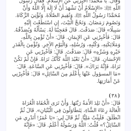
وَقَالَ: يَا مُحَمَّدُ! أَخْبِرْنِي عَنِ الإِسْلَامِ. فَقَالَ رَسُولُ
اللَّهِ ﷺ: «الإِسْلَامُ أَنْ تَشْهَدَ أَنْ لَا إِلَهَ إِلَّا اللَّهُ وَأَنَّ
مُحَمَّدًا رَسُولُ اللَّهِ ﷺ. وَتُقِيمَ الصَّلَاةَ. وَتُؤْتِيَ الزَّكَاةَ.
وَتَصُومَ رَمَضَانَ. وَتَحُجَّ الْبَيْتَ، إِنِ اسْتَطَعْتَ إِلَيْهِ
سَبِيلًا» قَالَ: صَدَقْتَ. قَالَ فَعَجِبْنَا لَهُ. يَسْأَلُهُ وَيُصَدِّقُهُ.
قَالَ: فَأَخْبِرْنِي عَنِ الإِيمَانِ. قَالَ: «أَنْ تُؤْمِنَ بِاللَّهِ،
وَمَلَائِكَتِهِ، وَكُتُبِهِ، وَرُسُلِهِ، وَالْيَوْمِ الآخِرِ. وَتُؤْمِنَ بِالْقَدَرِ
خَيْرِهِ وَشَرِّهِ» قَالَ: صَدَقْتَ. قَالَ: فَأَخْبِرْنِي عَنِ
الإِحْسَانِ. قَالَ: «أَنْ تَعْبُدَ اللَّهَ كَأَنَّكَ تَرَاهُ. فَإِنْ لَمْ تَكُنْ
تَرَاهُ، فَإِنَّهُ يَرَاكَ». قَالَ: فَأَخْبِرْنِي عَنِ السَّاعَةِ. قَالَ:
«مَا المسؤول عَنْهَا بِأَعْلَمَ مِنَ السَّائِلِ» قَالَ: فَأَخْبِرْنِي
.
عَنْ أَمَارَتِهَا
⦘
٣٨
⦗
قَالَ: «أَنْ تَلِدَ الأَمَةُ رَبَّتَهَا. وَأَنْ تَرَى الْحُفَاةَ الْعُرَاةَ
الْعَالَةَ رِعَاءَ الشَّاءِ، يَتَطَاوَلُونَ فِي الْبُنْيَانِ». قَالَ ثُمَّ
انْطَلَقَ. فَلَبِثْتُ مَلِيًّا. ثُمَّ قَالَ لِي: «يَا عُمَرُ! أَتَدْرِي مَنِ
السَّائِلُ؟» قُلْتُ: اللَّهُ وَرَسُولُهُ أَعْلَمُ. قَالَ: «فَإِنَّهُ