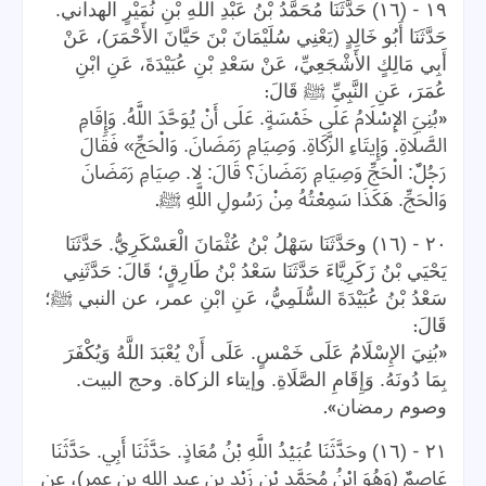
-
١٩
(١٦) حَدَّثَنَا مُحَمَّدُ بْنُ عَبْدِ اللَّهِ بْنِ نُمَيْرٍ الهداني.
حَدَّثَنَا أَبُو خَالِدٍ (يَعْنِي سُلَيْمَانَ بْنَ حَيَّانَ الأَحْمَرَ)، عَنْ
أَبِي مَالِكٍ الأَشْجَعِيِّ، عَنْ سَعْدِ بْنِ عُبَيْدَةَ، عَنِ ابْنِ
:
عُمَرَ، عَنِ النَّبِيِّ ﷺ قَالَ
«
بُنِيَ الإِسْلَامُ عَلَى خَمْسَةٍ. عَلَى أَنْ يُوَحَّدَ اللَّهُ. وَإِقَامِ
الصَّلَاةِ. وَإِيتَاءِ الزَّكَاةِ. وَصِيَامِ رَمَضَانَ. وَالْحَجِّ» فَقَالَ
رَجُلٌ: الْحَجِّ وَصِيَامِ رَمَضَانَ؟ قَالَ: لا. صِيَامِ رَمَضَانَ
.
وَالْحَجِّ. هَكَذَا سَمِعْتُهُ مِنْ رَسُولِ اللَّهِ ﷺ
-
٢٠
(١٦) وحَدَّثَنَا سَهْلُ بْنُ عُثْمَانَ الْعَسْكَرِيُّ. حَدَّثَنَا
يَحْيَي بْنُ زَكَرِيَّاءَ حَدَّثَنَا سَعْدُ بْنُ طَارِقٍ؛ قَالَ: حَدَّثَنِي
سَعْدُ بْنُ عُبَيْدَةَ السُّلَمِيُّ، عَنِ ابْنِ عمر، عن النبي ﷺ؛
:
قَالَ
«
بُنِيَ الإِسْلَامُ عَلَى خَمْسٍ. عَلَى أَنْ يُعْبَدَ اللَّهُ وَيُكْفَرَ
بِمَا دُونَهُ. وَإِقَامِ الصَّلَاةِ. وإيتاء الزكاة. وحج البيت.
».
وصوم رمضان
-
٢١
(١٦) وحَدَّثَنَا عُبَيْدُ اللَّهِ بْنُ مُعَاذٍ. حَدَّثَنَا أَبِي. حَدَّثَنَا
عَاصِمٌ (وَهُوَ ابْنُ مُحَمَّدِ بْنِ زَيْدِ بن عبد الله بن عمر)، عن