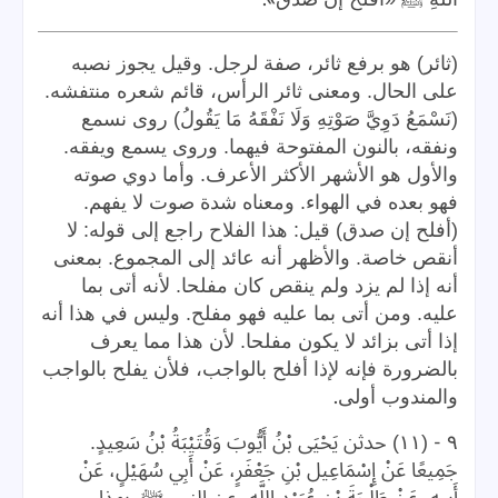
(ثائر) هو برفع ثائر، صفة لرجل. وقيل يجوز نصبه
على الحال. ومعنى ثائر الرأس، قائم شعره منتفشه.
(نَسْمَعُ دَوِيَّ صَوْتِهِ وَلَا نَفْقَهُ مَا يَقُولُ) روى نسمع
ونفقه، بالنون المفتوحة فيهما. وروى يسمع ويفقه.
والأول هو الأشهر الأكثر الأعرف. وأما دوي صوته
فهو بعده في الهواء. ومعناه شدة صوت لا يفهم.
(أفلح إن صدق) قيل: هذا الفلاح راجع إلى قوله: لا
أنقص خاصة. والأظهر أنه عائد إلى المجموع. بمعنى
أنه إذا لم يزد ولم ينقص كان مفلحا. لأنه أتى بما
عليه. ومن أتى بما عليه فهو مفلح. وليس في هذا أنه
إذا أتى بزائد لا يكون مفلحا. لأن هذا مما يعرف
بالضرورة فإنه لإذا أفلح بالواجب، فلأن يفلح بالواجب
.
والمندوب أولى
-
٩
(١١) حدثن يَحْيَى بْنُ أَيُّوبَ وَقُتَيْبَةُ بْنُ سَعِيدٍ.
جَمِيعًا عَنْ إِسْمَاعِيل بْنِ جَعْفَرٍ، عَنْ أَبِي سُهَيْلٍ، عَنْ
أَبِيهِ، عَنْ طَلْحَةَ بْنِ عُبَيْدِ اللَّهِ، عن النبي ﷺ. بهذا