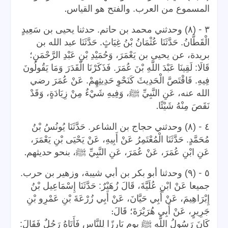
.
المسموع من العرب. والفتح هو القياس
-
٣
(٨) وحدثني محمد بن حاتم. حدثنا يحيى بن سَعِيدٍ
الْقَطَّانُ. حَدَّثَنَا عُثْمَانُ بْنُ غِيَاثٍ. حَدَّثَنَا عبد الله بن
بريدة، عن يحيى بن يَعْمَرَ، وَحُمَيْدِ بْنِ عَبْدِ الرَّحْمَنِ؛
قَالَا: لَقِينَا عَبْدَ اللَّهِ بْنَ عُمَرَ. فَذَكَرْنَا الْقَدَرَ وَمَا يَقُولُونَ
فِيهِ. فَاقْتَصَّ الْحَدِيثَ كَنَحْوِ حَدِيثِهِمْ. عَنْ عُمَرَ رضي
الله عنه، عَنِ النَّبِيِّ ﷺ، وَفِيهِ شَيْءٌ مِنْ زِيَادَةٍ، وَقَدْ
.
نَقَصَ مِنْهُ شَيْئًا
-
٤
(٨) وحدثني حجاج بن الشاعر. حَدَّثَنَا يُونُسُ بْنُ
مُحَمَّدٍ. حَدَّثَنَا الْمُعْتَمِرُ عَنْ أَبِيهِ، عَنْ يَحْيَى بْنِ يَعْمَرَ،
.
عَنِ ابْنِ عُمَرَ، عَنْ عُمَرَ، عَنِ النَّبِيِّ ﷺ، بنحو حديثهم
-
٥
(٩) وحدثنا أبو بكر بن أبي شيبة، وزهير بن حرب.
جميعا عَنْ ابْنِ عُلَيَّةَ، قَالَ زُهَيْرٌ: حَدَّثَنَا إِسْمَاعِيل بْنُ
إِبْرَاهِيمَ، عَنْ أَبِي حَيَّانَ، عَنْ أَبِي زُرْعَةَ بْنِ عَمْرِو بْنِ
:
جَرِيرٍ، عَنْ أَبِي هُرَيْرَةَ؛ قَالَ
كَانَ رَسُولُ اللَّهِ ﷺ يوم بَارِزًا لِلنَّاسِ فَأَتَاهُ رَجُلٌ فَقَالَ: