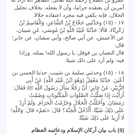
أمرين أن يعتقده حراما، وأن لا يفعله. بخلاف تحليل
.
الحلال، فإنه يكفي فيه مجرد اعتقاده حلالا
-
١٧
(١٥) وحَدَّثَنِي حَجَّاجُ بْنُ الشَّاعِرِ، وَالْقَاسِمُ بْنُ
زَكَرِيَّاءَ. قَالَا: حَدَّثَنَا عُبَيْدُ اللَّهِ بْنُ مُوسَى، عَنِ شيبان،
عن الأعمش، عن أبي صالح، وأبي سفيان، عن جابر؛
:
قال
قال النعمان بن قوقل: يا رسول الله! بمثله. وزادا
.
فيه: ولم أزد على ذلك شيئا
-
١٨
(١٥) وحدثني سلمة بن شبيب. حدثنا الحسن بن
أَعْيَنَ. حَدَّثَنَا مَعْقِلٌ (وَهُوَ ابْنُ عُبَيْدِ اللَّهِ) عَنْ أَبِي
:
الزُّبَيْرِ، عَنْ جَابِرٍ؛ أَنَّ رَجُلًا سَأَلَ رَسُولَ اللَّهِ ﷺ فَقَالَ
أَرَأَيْتَ إِذَا صَلَّيْتُ الصَّلَوَاتِ الْمَكْتُوبَاتِ وَصُمْتُ
رَمَضَانَ. وَأَحْلَلْتُ الْحَلَالَ وَحَرَّمْتُ الْحَرَامَ. وَلَمْ أَزِدْ
عَلَى ذَلِكَ شَيْئًا. أَأَدْخُلُ الْجَنَّةَ؟ قَالَ: «نَعَمْ» قَالَ: وَاللَّهِ!
.
لَا أَزِيدُ عَلَى ذَلِكَ شَيْئًا
(٥) باب بيان أركان الإسلام ودعائمه العظام