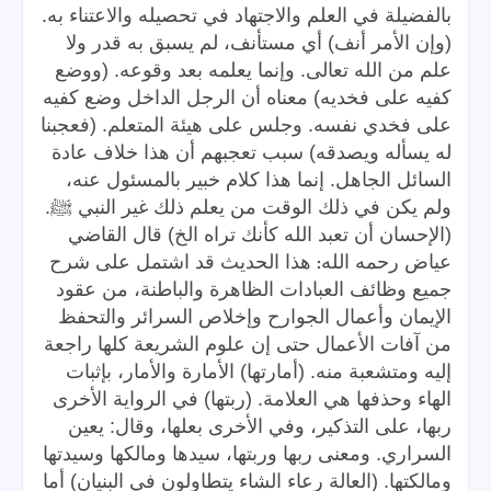
بالفضيلة في العلم والاجتهاد في تحصيله والاعتناء به.
(وإن الأمر أنف) أي مستأنف، لم يسبق به قدر ولا
علم من الله تعالى. وإنما يعلمه بعد وقوعه. (ووضع
كفيه على فخديه) معناه أن الرجل الداخل وضع كفيه
على فخدي نفسه. وجلس على هيئة المتعلم. (فعجبنا
له يسأله ويصدقه) سبب تعجبهم أن هذا خلاف عادة
السائل الجاهل. إنما هذا كلام خبير بالمسئول عنه،
ولم يكن في ذلك الوقت من يعلم ذلك غير النبي ﷺ.
(الإحسان أن تعبد الله كأنك تراه الخ) قال القاضي
:
عياض رحمه الله
هذا الحديث قد اشتمل على شرح
جميع وظائف العبادات الظاهرة والباطنة، من عقود
الإيمان وأعمال الجوارح وإخلاص السرائر والتحفظ
من آفات الأعمال حتى إن علوم الشريعة كلها راجعة
إليه ومتشعبة منه. (أمارتها) الأمارة والأمار، بإثبات
الهاء وحذفها هي العلامة. (ربتها) في الرواية الأخرى
ربها، على التذكير، وفي الأخرى بعلها، وقال: يعين
السراري. ومعنى ربها وربتها، سيدها ومالكها وسيدتها
ومالكتها. (العالة رعاء الشاء يتطاولون في البنيان) أما