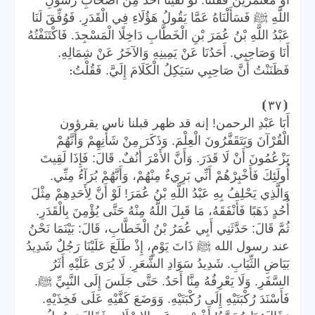
اللَّهِ ﷺ فَسَأَلْنَاهُ عَمَّا يَقُولُ هَؤُلَاءِ فِي الْقَدَرِ. فَوُفِّقَ لَنَا
عَبْدُ اللَّهِ بْنُ عُمَرَ بْنِ الْخَطَّابِ دَاخِلًا الْمَسْجِدَ. فَاكْتَنَفْتُهُ
أَنَا وَصَاحِبِي. أَحَدُنَا عَنْ يَمِينِهِ وَالآخَرُ عَنْ شِمَالِهِ.
:
فَظَنَنْتُ أَنَّ صَاحِبِي سَيَكِلُ الْكَلَامَ إِلَيَّ. فَقُلْتُ
⦘
٣٧
⦗
أَبَا عَبْدِ الرحمن! إنه قد ظهر قبلنا ناس يقرؤون
الْقُرْآنَ وَيَتَقَفَّرُونَ الْعِلْمَ. وَذَكَرَ مِنْ شَأْنِهِمْ وَأَنَّهُمْ
يَزْعُمُونَ أَنْ لَا قَدَرَ. وَأَنَّ الأَمْرَ أُنُفٌ. قَالَ: فَإِذَا لَقِيتَ
أُولَئِكَ فَأَخْبِرْهُمْ أَنِّي بَرِيءٌ مِنْهُمْ، وَأَنَّهُمْ بُرَآءُ مِنِّي.
وَالَّذِي يَحْلِفُ بِهِ عَبْدُ اللَّهِ بْنُ عُمَرَ! لَوْ أَنَّ لِأَحَدِهِمْ مِثْلَ
أُحُدٍ ذَهَبًا فَأَنْفَقَهُ، مَا قَبِلَ اللَّهُ مِنْهُ حَتَّى يُؤْمِنَ بِالْقَدَرِ.
ثُمَّ قَالَ: حَدَّثَنِي أَبِي عُمَرُ بْنُ الْخَطَّابِ، قَالَ: بَيْنَمَا نَحْنُ
عند رسول الله ﷺ ذَاتَ يَوْمٍ، إِذْ طَلَعَ عَلَيْنَا رَجُلٌ شَدِيدُ
بَيَاضِ الثِّيَابِ. شَدِيدُ سَوَادِ الشَّعَرِ. لَا يُرَى عَلَيْهِ أَثَرُ
السَّفَرِ. وَلَا يَعْرِفُهُ مِنَّا أَحَدٌ. حَتَّى جَلَسَ إِلَى النَّبِيِّ ﷺ.
فَأَسْنَدَ رُكْبَتَيْهِ إِلَى رُكْبَتَيْهِ. وَوَضَعَ كَفَّيْهِ عَلَى فَخِذَيْهِ.