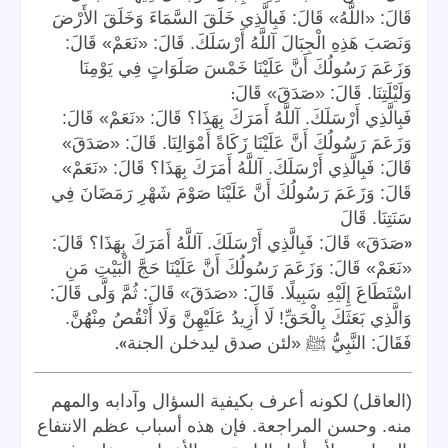
قَالَ: «اللَّهُ» قَالَ: فَبِالَّذِي خَلَقَ السَّمَاءَ وَخَلَقَ الأَرْضَ
وَنَصَبَ هَذِهِ الْجِبَالَ آللَّهُ أَرْسَلَكَ. قَالَ: «نَعَمْ» قَالَ:
وَزَعَمَ رَسُولُكَ أَنَّ عَلَيْنَا خَمْسَ صَلَوَاتٍ فِي يَوْمِنَا
:
وَلَيْلَتِنَا. قَالَ: «صَدَقَ» قَالَ
فَبِالَّذِي أَرْسَلَكَ. آللَّهُ أَمَرَكَ بِهَذَا؟ قَالَ: «نَعَمْ» قَالَ:
وَزَعَمَ رَسُولُكَ أَنَّ عَلَيْنَا زَكَاةً أَمْوَالِنَا. قَالَ: «صَدَقَ»
قَالَ: فَبِالَّذِي أَرْسَلَكَ. آللَّهُ أَمَرَكَ بِهَذَا؟ قَالَ: «نَعَمْ»
قَالَ: وَزَعَمَ رَسُولُكَ أَنَّ عَلَيْنَا صَوْمَ شَهْرِ رَمَضَانَ فِي
سَنَتِنَا. قَالَ
«
صَدَقَ» قَالَ: فَبِالَّذِي أَرْسَلَكَ. آللَّهُ أَمَرَكَ بِهَذَا؟ قَالَ:
«نَعَمْ» قَالَ: وَزَعَمَ رَسُولُكَ أَنَّ عَلَيْنَا حَجَّ الْبَيْتِ مَنِ
اسْتَطَاعَ إِلَيْهِ سَبِيلًا. قَالَ: «صَدَقَ» قَالَ: ثُمَّ وَلَّى قَالَ:
وَالَّذِي بَعَثَكَ بِالْحَقِّ! لَا أَزِيدُ عَلَيْهِنَّ وَلَا أَنْقُصُ مِنْهُنَّ.
».
فَقَالَ: النَّبِيُّ ﷺ «لئن صدق ليدخلن الجنة
(العاقل) لكونه أعرف بكيفية السؤال وآدابه والمهم
منه. وحسن المراجعة. فإن هذه أسباب عظم الانتفاع