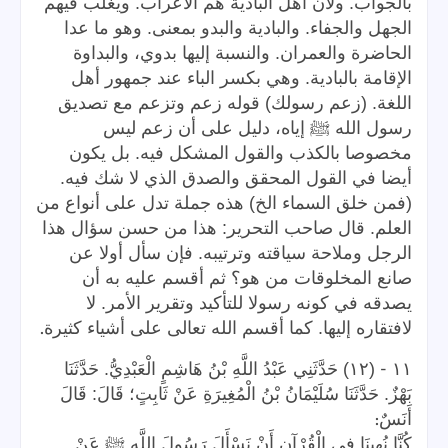
بالجواب. ولأن أهل البادية هم الأعراب. ويغلب فيهم
الجهل والجفاء. والبادية والبدو بمعنى. وهو ما عدا
الحاضرة والعمران. والنسبة إليها بدوي، والبداوة
الإقامة بالبادية. وهي بكسر الباء عند جمهور أهل
اللغة. (زعم رسولك) قوله زعم وتزعم مع تصديق
رسول الله ﷺ إياه، دليل على أن زعم ليس
مخصوصا بالكذب والقول المشكل فيه. بل يكون
أيضا في القول المحقق والصدق الذي لا شك فيه.
(فمن خلق السماء الخ) هذه جملة تدل على أنواع من
العلم. قال صاحب التحرير: هذا من حسن سؤال هذا
الرجل وملاحة سياقته وترتيبه. فإن سأل أولا عن
صانع المخلوقات من هو؟ ثم أقسم عليه به أن
يصدقه في كونه رسولا للتأكيد وتقرير الأمر. لا
.
لافتقاره إليها. كما أقسم الله تعالى على أشياء كثيرة
-
١١
(١٢) حَدَّثَنِي عَبْدُ اللَّهِ بْنُ هَاشِمٍ الْعَبْدِيُّ. حَدَّثَنَا
بَهْزٌ. حَدَّثَنَا سُلَيْمَانُ بْنُ الْمُغِيرَةِ عَنْ ثَابِتٍ؛ قَالَ: قَالَ
:
أَنَسٌ
كُنَّا نُهِينَا فِي الْقُرْآنِ أَنْ نَسْأَلَ رَسُولَ اللَّهِ ﷺ عَنْ