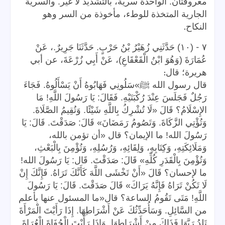
معروفتان. الواحدة سرية، بالتشديد لا غير. والسرية
الجارية المتخذة للوطء، مأخوذة من السر وهو
.
النكاح
-
٧
(١٠) حَدَّثَنِي زُهَيْرُ بْنُ حَرْبٍ. حَدَّثَنَا جَرِيرٌ.، عَنْ
عُمَارَةَ (وَهُوَ ابْنُ الْقَعْقَاعِ)، عَنْ أَبِي زُرْعَةَ، عن أبي
:
هريرة؛ قال
قال رسول الله ﷺ»سَلُونِي فَهَابُوهُ أَنْ يَسْأَلُوهُ. فَجَاءَ
رَجُلٌ فَجَلَسَ عِنْدَ رُكْبَتَيْهِ. فَقَالَ: يَا رَسُولَ اللَّهِ! مَا
الإِسْلَامُ؟ قَالَ «لَا تُشْرِكُ بِاللَّهِ شَيْئًا. وَتُقِيمُ الصَّلَاةَ.
وَتُؤْتِي الزَّكَاةَ. وَتَصُومُ رَمَضَانَ» قَالَ: صَدَقْتَ. قَالَ: يَا
رَسُولَ الله! ما الإيمان؟ قال «أن تؤمن بالله،
وَمَلَائِكَتِهِ، وَكِتَابِهِ، وَلِقَائِهِ، وَرُسُلِهِ، وَتُؤْمِنَ بِالْبَعْثِ،
وَتُؤْمِنَ بِالْقَدَرِ كُلِّهِ» قَالَ: صَدَقْتَ. قَال: يَا رَسُولَ الله!
ما لإحسان؟ قَالَ «أَنْ تَخْشَى اللَّهَ كَأَنَّكَ تَرَاهُ. فَإِنَّكَ إِنْ
لَا تَكُنْ تَرَاهُ فَإِنَّهُ يَرَاكَ» قَالَ صَدَقْتَ. قَالَ: يَا رَسُولَ
اللَّهِ! مَتَى تَقُومُ الساعة؟ قال«ما المسئول عنها بأعلم
من السَّائِلِ. وَسَأُحَدِّثُكَ عَنْ أَشْرَاطِهَا. إِذَا رَأَيْتَ الْمَرْأَةَ
تَلِدُ رَبَّهَا فَذَاكَ مِنْ أَشْرَاطِهَا. وَإِذَا رَأَيْتَ الْحُفَاةَ الْعُرَاةَ