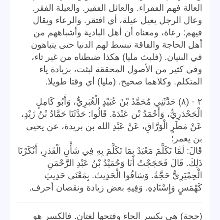
العالة فهم الفقراء. والعائل الفقير. والعيلة الفقر.
وعال الرجل يعيل عيلة، أي افتقر. والرعاء ويقال
فيهم: رعاة، ومعناه أن أهل البادية وأشباههم من
أهل الحاجة والفاقة تبسط لهم الدنيا حتى يتباهون
في البنيان. (فلبث مليا) هكذا ضبطناه من غير تاء،
وفي كثير من الأصول المحققة لبثت، بزيادة ياء
.
المتكلم. وكلاهما صحيح. (مليا) أي وقتا طويلا
-
٢
(٨) حَدَّثَنِي مُحَمَّدُ بْنُ عُبَيْدٍ الْغُبَرِيُّ، وَأَبُو كَامِلٍ
الْجَحْدَرِيُّ، وَأَحْمَدُ بْن عَبْدَةَ. قَالُوا: حَدَّثَنَا حَمَّادُ بْنُ زَيْدٍ،
عَنْ مَطَرٍ الْوَرَّاقِ، عَنْ عَبْدِ الله بن بريدة، عن يحيى
بن يعمر؛
قَالَ: لَمَّا تَكَلَّمَ مَعْبَدٌ بِمَا تَكَلَّمَ بِهِ فِي شَأْنِ الْقَدَرِ، أَنْكَرْنَا
ذَلِكَ. قَالَ فَحَجَجْتُ أَنَا وَحُمَيْدُ بْنُ عَبْدِ الرَّحْمَنِ
الْحِمْيَرِيُّ حَجَّةً. وَسَاقُوا الْحَدِيثَ. بِمَعْنَى حَدِيثِ
.
كَهْمَسٍ وَإِسْنَادِهِ. وَفِيهِ بعض زيادة ونقصان أحرف
(حجة) هي بكسر الحاء وفتحها لغتان. فالكسر هو