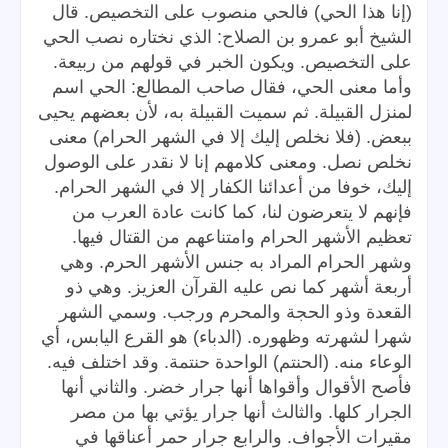
(إنا هذا الحي) فالحي منصوب على التخصيص. قال
الشيخ أبو عمرو بن الصلاح: الذي نختاره نصب الحي
على التخصيص. ويكون الخبر في قولهم من ربيعة.
وأما معنى الحي، فقال صاحب المطالع: الحي اسم
لمنزل القبيلة. ثم سميت القبيلة به، لأن بعضهم يحيى
ببعض. (فلا نخلص إليك إلا في الشهر الحرام) معنى
نخلص نصل. ومعنى كلامهم إنا لا نقدر على الوصول
إليك، خوفا من أعدائنا الكفار إلا في الشهر الحرام.
فإنهم لا يتعرضون لنا، كما كانت عادة العرب من
تعظيم الأشهر الحرام وامتناعهم من القتال فيها.
وشهر الحرام المراد به جنس الأشهر الحرم. وهي
أربعة أشهر كما نص عليه القرآن العزيز. وهي ذو
القعدة وذو الحجة والمحرم ورجب. وسمي الشهر
شهرا لشهرته وظهوره. (الدباء) هو القرع اليابس، أي
الوعاء منه. (الحنتم) الواحدة حنتمة. وقد اختلف فيه.
فأصح الأقوال وأقواها أنها جرار خضر. والثاني أنها
الجرار كلها. والثالث أنها جرار يؤتي بها من مصر
مقيرات الأجواف. والرابع جرار حمر أعناقها في