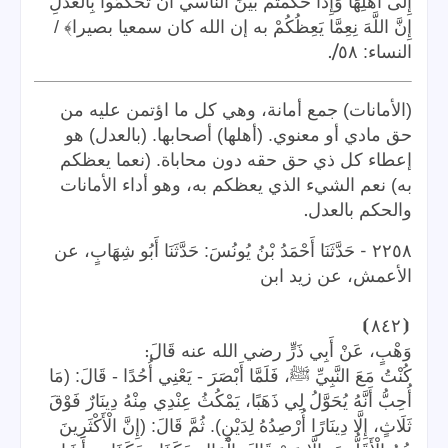
إِلَى أَهْلِهَا وَإِذَا حَكَمْتُمْ بَيْنَ الناسي أَنْ تَحْكُمُوا بِالْعَدْلِ
إِنَّ اللَّهَ نِعِمَّا يَعِظُكُمْ به إن الله كان سمعيا بصيرا﴾ /
/.
النساء: ٥٨
(الأمانات) جمع أمانة، وهي كل ما اؤتمن عليه من
حق مادي أو معنوي. (أهلها) أصحابها. (بالعدل) هو
إعطاء كل ذي حق حقه دون محاباة. (نعما يعظكم
به) نعم الشيء الذي يعظكم به، وهو أداء الأمانات
.
والحكم بالعدل
-
٢٢٥٨
حَدَّثَنَا أَحْمَدُ بْنُ يُونُسَ: حَدَّثَنَا أَبُو شِهَابٍ، عن
الأعمش، عن زيد ابن
⦘
٨٤٢
⦗
:
وَهْبٍ، عَنْ أَبِي ذَرٍّ رضي الله عنه قَالَ
كُنْتُ مَعَ النَّبِيِّ ﷺ، فَلَمَّا أَبْصَرَ - يَعْنِي أُحُدًا - قَالَ: (مَا
أُحِبُّ أَنَّهُ يُحَوَّلُ لِي ذَهَبًا، يَمْكُثُ عِنْدِي مِنْهُ دِينَارٌ فَوْقَ
ثَلَاثٍ، إِلَّا دِينَارًا أُرْصِدُهُ لِدَيْنٍ). ثُمَّ قَالَ: (إِنَّ الْأَكْثَرِينَ