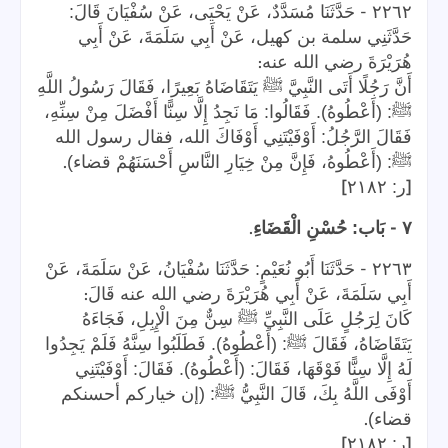
-
٢٢٦٢
حَدَّثَنَا مُسَدَّدٌ، عَنْ يَحْيَى، عَنْ سُفْيَانَ قَالَ:
حَدَّثَنِي سلمة بن كهيل، عَنْ أَبِي سَلَمَةَ، عَنْ أَبِي
:
هُرَيْرَةَ رضي الله عنه
أَنَّ رَجُلًا أَتَى النَّبِيَّ ﷺ يَتَقَاضَاهُ بَعِيرًا، فَقَالَ رَسُولُ اللَّهِ
ﷺ: (أَعْطُوهُ). فَقَالُوا: مَا نَجِدُ إِلَّا سِنًّا أَفْضَلَ مِنْ سِنِّهِ،
فَقَالَ الرَّجُلُ: أَوْفَيْتَنِي أَوْفَاكَ الله، فقال رسول الله
.
ﷺ: (أَعْطُوهُ، فَإِنَّ مِنْ خِيَارِ النَّاسِ أَحْسَنَهُمْ قضاء)
]
[
ر: ٢١٨٢
.
-
٧
بَاب: حُسْنِ الْقَضَاءِ
-
٢٢٦٣
حَدَّثَنَا أَبُو نُعَيْمٍ: حَدَّثَنَا سُفْيَانُ، عَنْ سَلَمَةَ، عَنْ
:
أَبِي سَلَمَةَ، عَنْ أَبِي هُرَيْرَةَ رضي الله عنه قَالَ
كَانَ لِرَجُلٍ عَلَى النَّبِيِّ ﷺ سِنٌّ مِنَ الْإِبِلِ، فَجَاءَهُ
يَتَقَاضَاهُ، فَقَالَ ﷺ: (أَعْطُوهُ). فَطَلَبُوا سِنَّهُ فَلَمْ يَجِدُوا
لَهُ إِلَّا سِنًّا فَوْقَهَا، فَقَالَ: (أَعْطُوهُ). فَقَالَ: أَوْفَيْتَنِي
أَوْفَى اللَّهُ بِكَ، قَالَ النَّبِيُّ ﷺ: (إن خياركم أحسنكم
.
قضاء)
]
[
ر: ٢١٨٢