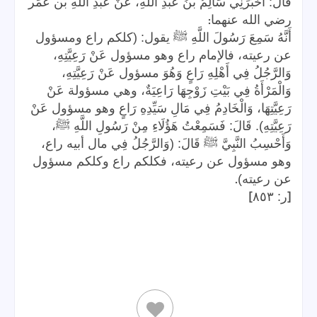
قَالَ: أَخْبَرَنِي سَالِمُ بْنُ عَبْدِ اللَّهِ، عَنْ عَبْدِ اللَّهِ بن عُمَر
:
رضي الله عنهما
أَنَّهُ سَمِعَ رَسُولَ اللَّهِ ﷺ يقول: (كلكم راع ومسؤول
عن رعيته، فالإمام راع وهو مسؤول عَنْ رَعِيَّتِهِ،
وَالرَّجُلُ فِي أَهْلِهِ رَاعٍ وَهُوَ مسؤول عَنْ رَعِيَّتِهِ،
وَالْمَرْأَةُ فِي بَيْتِ زَوْجِهَا رَاعِيَةٌ، وهي مسؤولة عَنْ
رَعِيَّتِهَا، وَالْخَادِمُ فِي مَالِ سَيِّدِهِ رَاعٍ وهو مسؤول عَنْ
رَعِيَّتِهِ). قَالَ: فَسَمِعْتُ هَؤُلَاءِ مِنْ رَسُولِ اللَّهِ ﷺ،
وَأَحْسِبُ النَّبِيَّ ﷺ قَالَ: (وَالرَّجُلُ فِي مال أبيه راع،
وهو مسؤول عن رعيته، فكلكم راع وكلكم مسؤول
.
عن رعيته)
]
[
ر: ٨٥٣