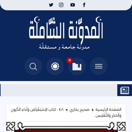
0
الصفحة الرئيسية
صحيح بخاري
٤٨ - كتاب الِاسْتِقْرَاضِ وَأَدَاءِ الدُّيُونِ
وَالْحَجْرِ وَالتَّفْلِيسِ.