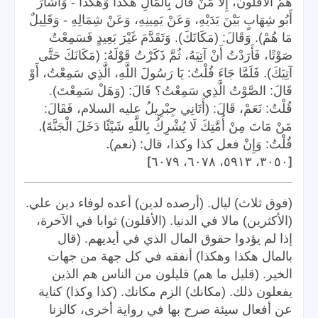
هُمُ الْأَقَلُّونَ، إِلَّا مَنْ قَالَ بِالْمَالِ هَكَذَا وَهَكَذَا - وَأَشَارَ
أَبُو شِهَابٍ بَيْنَ يَدَيْهِ، وَعَنْ يَمِينِهِ، وَعَنْ شِمَالِهِ - وَقَلِيلٌ
مَا هُمْ). وَقَالَ: (مَكَانَكَ). وَتَقَدَّمَ غَيْرَ بَعِيدٍ فَسَمِعْتُ
صَوْتًا، فَأَرَدْتُ أَنْ آتِيَهُ، ثُمَّ ذَكَرْتُ قَوْلَهُ: (مَكَانَكَ حَتَّى
آتِيَكَ). فَلَمَّا جَاءَ قُلْتُ: يَا رَسُولَ اللَّهِ، الَّذِي سَمِعْتُ، أَوْ
قَالَ: الصَّوْتُ الَّذِي سَمِعْتُ؟ قَالَ: (وَهَلْ سَمِعْتَ).
قُلْتُ: نَعَمْ، قَالَ: (أَتَانِي جِبْرِيلُ عليه السلام، فَقَالَ:
).
مَنْ مَاتَ مِنْ أُمَّتِكَ لَا يُشْرِكُ بِاللَّهِ شَيْئًا دَخَلَ الْجَنَّةَ
.
قُلْتُ: وَإِنْ فعل كذا وكذا، قال: (نعم)
]
[
٣٠٥٠، ٥٩١٣، ٦٠٧٨، ٦٠٧٩
(فوق ثلاث) ليال. (أرصده لدين) أعده لوفاء دين علي.
(الأكثرين) مالا في الدنيا. (الأقلون) ثوابا في الآخرة،
إذا لم يؤدوا حقوق المال الذي في أيديهم. (قال
بالمال هكذا وهكذا) أنفقه في كل جهة من جهات
الخير. (قليل ما هم) قليلون من الناس هم الذين
يفعلون ذلك. (مكانك) الزم مكانك. (كذا وكذا) كناية
عن أفعال سيئة صرح بها في رواية أخرى، كالزنا