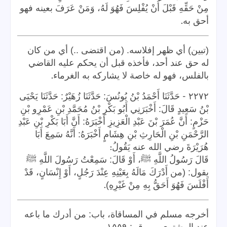
مِنْ حَقِّهِ قَبْلَ أَنْ يُفْلِسَ فَهُوَ لَهُ، وَمَنْ عَرَفَ بعينه فهو
.
أحق به
(تبين) أي ظهر إفلاسه. (من اقتضى ..) أي من كان
له حق عند أحد، فأخذه قبل أن يحكم عليه القاضي
.
بالفلس، فهو له خاصة لا يشاركه به الغرماء
-
٢٢٧٢
حَدَّثَنَا أَحْمَدُ بْنُ يُونُسَ: حَدَّثَنَا زُهَيْرٌ: حَدَّثَنَا يَحْيَى
بْنُ سَعِيدٍ قَالَ: أَخْبَرَنِي أَبُو بَكْرِ بْنُ مُحَمَّدِ بْنِ عَمْرِو بْنِ
حَزْمٍ: أَنَّ عُمَرَ بْنَ عَبْدِ الْعَزِيزِ أَخْبَرَهُ: أَنَّ أَبَا بَكْرِ بْنِ عَبْدِ
الرَّحْمَنِ بْنِ الْحَارِثِ بْنِ هِشَامٍ أَخْبَرَهُ: أَنَّهُ سَمِعَ أَبَا
:
هُرَيْرَةَ رضي الله عنه يَقُولُ
قَالَ رَسُولُ اللَّهِ ﷺ، أَوْ قَالَ: سَمِعْتُ رَسُولَ اللَّهِ ﷺ
يقول: (من أَدْرَكَ مَالَهُ بِعَيْنِهِ عِنْدَ رَجُلٍ، أَوْ إِنْسَانٍ، قَدْ
.
أَفْلَسَ فَهُوَ أَحَقُّ بِهِ مِنْ غَيْرِهِ)
أخرجه مسلم في المساقاة، باب: من أدرك ما باعه