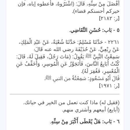
أَفْضَلَ مِنْ سِنِّهِ، قَالَ: (اشْتَرُوهُ، فأعطوه إياه، فإن
.
خيركم أحسنكم قضاء)
]
[
ر: ٢١٨٢
.
-
٥
بَاب: حُسْنِ التَّقَاضِي
-
٢٢٦١
حَدَّثَنَا مُسْلِمٌ: حَدَّثَنَا شُعْبَةُ، عَنْ عَبْدِ الْمَلِكِ،
:
عَنْ رِبْعِيٍّ، عَنْ حُذَيْفَةَ رضي الله عنه قَالَ
سَمِعْتُ النَّبِيَّ ﷺ يَقُولُ: (مَاتَ رَجُلٌ، فَقِيلَ لَهُ، قَالَ:
كُنْتُ أُبَايِعُ النَّاسَ، فَأَتَجَوَّزُ عَنِ الْمُوسِرِ، وَأُخَفِّفُ عَنِ
.
الْمُعْسِرِ، فَغُفِرَ لَهُ)
.
قَالَ أَبُو مَسْعُودٍ: سَمِعْتُهُ من النبي ﷺ
]
[
ر: ١٩٧١
(فقيل له) ماذا كنت تعمل من الخير في حياتك.
.
(أبايع) أبيعهم وأشتري منهم
.
-
٦
بَاب: هَلْ يُعْطَى أَكْبَرَ مِنْ سِنِّهِ