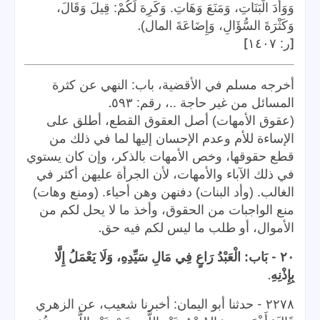
وَوَأْدَ الْبَنَاتِ، وَمَنَعَ وَهَاتِ. وَكَرِهَ لَكُمْ: قِيلَ وَقَالَ،
.
وَكَثْرَةَ السُّؤَالِ، وَإِضَاعَةَ المال)
]
[
ر: ١٤٠٧
أخرجه مسلم في الأقضية، باب: النهي عن كثرة
.
المسائل من غير حاجة ..، رقم: ٥٩٣
(عقوق الأمهات) أصل العقوق القطع، أطلق على
الإساءة للأم وعدم الإحسان إليها لما في ذلك من
قطع حقوقها، وخص الأمهات بالذكر، وإن كان يستوي
في ذلك الآباء والأمهات، لأن الجرأة عليهن أكثر في
الغالب. (وأد البنات) دفنهن وهن أحياء. (ومنع وهات)
منع الواجبات من الحقوق، وأخذ ما لا يحل لكم من
.
الأموال، أو طلب ما ليس لكم فيه حق
-
٢٠
بَاب: الْعَبْدُ رَاعٍ فِي مَالِ سَيِّدِهِ، وَلَا يَعْمَلُ إِلَّا
.
بِإِذْنِهِ
-
٢٢٧٨
حدثنا أبو اليمان: أخبرنا شعيب، عن الزهري