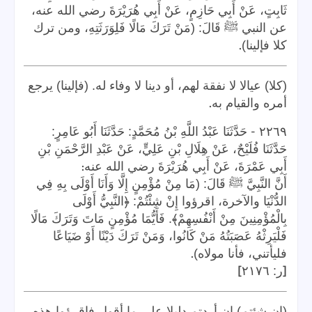
ثَابِتٍ، عَنْ أَبِي حَازِمٍ، عَنْ أَبِي هُرَيْرَةَ رضي الله عنه،
عن النبي ﷺ قَالَ: (مَنْ تَرَكَ مَالًا فَلِوَرَثَتِهِ، ومن ترك
.
كلا فإلينا)
(كلا) عيالا لا نفقة لهم، أو دينا لا وفاء له. (فإلينا) يرجع
.
أمره والقيام به
-
٢٢٦٩
حَدَّثَنَا عَبْدُ اللَّهِ بْنُ مُحَمَّدٍ: حَدَّثَنَا أَبُو عَامِرٍ:
حَدَّثَنَا فُلَيْحٌ، عَنْ هِلَالِ بْنِ عَلِيٍّ، عَنْ عَبْدِ الرَّحْمَنِ بْنِ
:
أَبِي عَمْرَةَ، عَنْ أَبِي هُرَيْرَةَ رضي الله عنه
أَنَّ النَّبِيَّ ﷺ قَالَ: (مَا مِنْ مُؤْمِنٍ إِلَّا وَأَنَا أَوْلَى بِهِ فِي
الدُّنْيَا والآخرة، اقرؤوا إِنْ شِئْتُمْ: ﴿النَّبِيُّ أَوْلَى
بِالْمُؤْمِنِينَ مِنْ أَنْفُسِهِمْ﴾. فَأَيُّمَا مُؤْمِنٍ مَاتَ وَتَرَكَ مَالًا
فَلْيَرِثْهُ عَصَبَتُهُ مَنْ كَانُوا، وَمَنْ تَرَكَ دَيْنًا أَوْ ضَيَاعًا
.
فليأتني، فأنا مولاه)
]
[
ر: ٢١٧٦
(إن شئتم) إن أردتم دليلا على ما أقول فاقرؤوا هذه