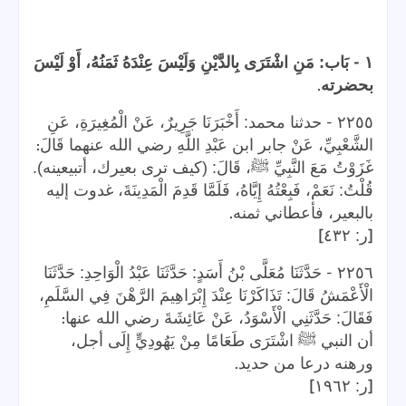
-
١
بَاب: مَنِ اشْتَرَى بِالدَّيْنِ وَلَيْسَ عِنْدَهُ ثَمَنُهُ، أَوْ لَيْسَ
.
بحضرته
-
٢٢٥٥
حدثنا محمد: أَخْبَرَنَا جَرِيرٌ، عَنْ الْمُغِيرَةِ، عَنِ
:
الشَّعْبِيِّ، عَنْ جابر ابن عَبْدِ اللَّهِ رضي الله عنهما قَالَ
غَزَوْتُ مَعَ النَّبِيِّ ﷺ، قَالَ: (كيف ترى بعيرك، أتبيعينه).
قُلْتُ: نَعَمْ، فَبِعْتُهُ إِيَّاهُ، فَلَمَّا قَدِمَ الْمَدِينَةَ، غدوت إليه
.
بالبعير، فأعطاني ثمنه
]
[
ر: ٤٣٢
-
٢٢٥٦
حَدَّثَنَا مُعَلَّى بْنُ أَسَدٍ: حَدَّثَنَا عَبْدُ الْوَاحِدِ: حَدَّثَنَا
الْأَعْمَشُ قَالَ: تَذَاكَرْنَا عِنْدَ إِبْرَاهِيمَ الرَّهْنَ فِي السَّلَمِ،
:
فَقَالَ: حَدَّثَنِي الْأَسْوَدُ، عَنْ عَائِشَةَ رضي الله عنها
أن النبي ﷺ اشْتَرَى طَعَامًا مِنْ يَهُودِيٍّ إِلَى أجل،
.
ورهنه درعا من حديد
]
[
ر: ١٩٦٢