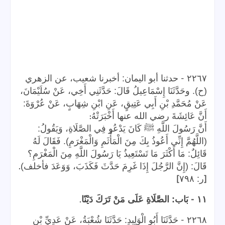
-
٢٢٦٧
حدثنا أبو اليمان: أخبرنا شعيب، عن الزهري
(ح). وحَدَّثَنَا إِسْمَاعِيلُ قَالَ: حَدَّثَنِي أَخِي، عَنْ سُلَيْمَانَ،
عَنْ مُحَمَّدِ بْنِ أَبِي عَتِيقٍ، عَنِ ابْنِ شِهَابٍ، عَنْ عُرْوَةَ:
:
أَنَّ عَائِشَةَ رضي الله عنها أَخْبَرَتْهُ
أَنَّ رَسُولَ اللَّهِ ﷺ كَانَ يَدْعُو فِي الصَّلَاةِ، وَيَقُولُ:
(اللَّهُمَّ إِنِّي أَعُوذُ بِكَ مِنَ الْمَأْثَمِ وَالْمَغْرَمِ). فَقَالَ لَهُ
قَائِلٌ: مَا أَكْثَرَ مَا تَسْتَعِيذُ يَا رَسُولَ اللَّهِ مِنَ الْمَغْرَمِ؟
.
قَالَ: (إِنَّ الرَّجُلَ إِذَا غَرِمَ حَدَّثَ فَكَذَبَ، وَوَعَدَ فأخلف)
]
[
ر: ٧٩٨
.
-
١١
بَاب: الصَّلَاةِ عَلَى مَنْ تَرَكَ دَيْنًا
-
٢٢٦٨
حَدَّثَنَا أَبُو الْوَلِيدِ: حَدَّثَنَا شُعْبَةُ، عَنْ عَدِيِّ بْنِ