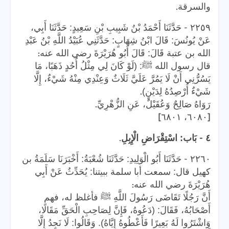
.
والسرقة
-
٢٢٥٩
حَدَّثَنَا أَحْمَدُ بْنُ شَبِيبِ بْنِ سَعِيدٍ: حَدَّثَنَا أَبِي،
عَنْ يُونُسَ: قَالَ ابْنُ شِهَابٍ: حَدَّثَنِي عُبَيْدُ اللَّهِ بْنُ عَبْدِ
:
الله بن عتبة قَالَ: قَالَ أَبُو هُرَيْرَةَ رضي الله عنه
قال رسول الله ﷺ: (لَوْ كَانَ لِي مِثْلُ أُحُدٍ ذَهَبًا، مَا
يَسُرُّنِي أَنْ لَا يَمُرَّ عَلَيَّ ثَلَاثٌ وَعِنْدِي مِنْهُ شَيْءٌ، إِلَّا
.
شَيْءٌ أُرْصِدُهُ لِدَيْنٍ)
.
رَوَاهُ صَالِحٌ وَعُقَيْلٌ، عَنِ الزُّهْرِيِّ
]
[
٦٠٨٠، ٦٨٠١
.
-
٤
بَاب: اسْتِقْرَاضِ الْإِبِلِ
-
٢٢٦٠
حَدَّثَنَا أَبُو الْوَلِيدِ: حَدَّثَنَا شُعْبَةُ: أَخْبَرَنَا سَلَمَةُ بن
كهيل قال: سمعت أبا سلمة ببيتنا: يُحَدِّثُ عَنْ أَبِي
:
هُرَيْرَةَ رضي الله عنه
أَنَّ رَجُلًا تَقَاضَى رَسُولَ اللَّهِ ﷺ فأغلظ له، فهم
أَصْحَابُهُ، فَقَالَ: (دَعُوهُ، فَإِنَّ لِصَاحِبِ الْحَقِّ مَقَالًا،
وَاشْتَرُوا لَهُ بَعِيرًا فَأَعْطُوهُ إِيَّاهُ). وَقَالُوا: لَا نَجِدُ إِلَّا