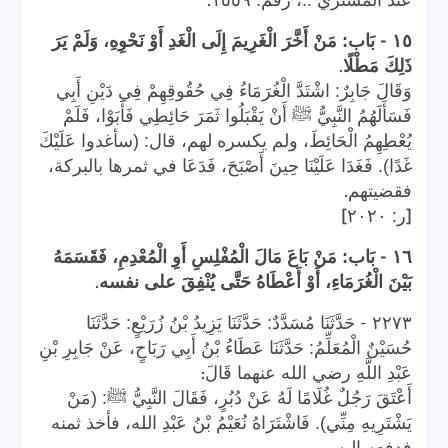
.
عند المشتري ..، رقم: ١٥٥٩
-
١٥
بَاب: مَنْ أَخَّرَ الْغَرِيمَ إِلَى الْغَدِ أَوْ نَحْوِهِ، وَلَمْ يَرَ
.
ذَلِكَ مَطْلًا
وَقَالَ جَابِرٌ: اشْتَدَّ الْغُرَمَاءُ فِي حُقُوقِهِمْ فِي دَيْنِ أَبِي
فَسَأَلَهُمُ النَّبِيُّ ﷺ أَنْ يَقْبَلُوا ثَمَرَ حَائِطِي فَأَبَوْا، فَلَمْ
يُعْطِهِمُ الْحَائِطَ، ولم يكسره لهم، قال: (سأغدوا عَلَيْكَ
غَدًا). فَغَدَا عَلَيْنَا حِينَ أَصْبَحَ، فَدَعَا في ثمرها بالبركة،
.
فقضيتهم
]
[
ر: ٢٠٢٠
-
١٦
بَاب: مَنْ بَاعَ مَالَ الْمُفْلِسِ أَوِ الْمُعْدِمِ، فَقَسَمَهُ
.
بَيْنَ الْغُرَمَاءِ، أَوْ أَعْطَاهُ حَتَّى يُنْفِقَ على نفسه
-
٢٢٧٣
حَدَّثَنَا مُسَدَّدٌ: حَدَّثَنَا يَزِيدُ بْنُ زُرَيْعٍ: حَدَّثَنَا
حُسَيْنٌ الْمُعَلِّمُ: حَدَّثَنَا عَطَاءُ بْنُ أَبِي رَبَاحٍ، عَنْ جَابِرِ بْنِ
:
عَبْدِ اللَّهِ رضي الله عنهما قَالَ
أَعْتَقَ رَجُلٌ غُلَامًا لَهُ عَنْ دُبُرٍ، فَقَالَ النَّبِيُّ ﷺ: (مَنْ
يَشْتَرِيهِ مِنِّي). فَاشْتَرَاهُ نُعَيْمُ بْنُ عَبْدِ الله، فأخذ ثمنه