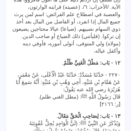
الآية. /الأحزاب: ٦/. (عصبته) قرابته الوارثون،
والعصبة في اصطلاح علم الفرائض: اسم لمن يرث
جميع المال إذا انفرد، أو الفاضل من المال بعد أخذ
ذوي السهام نصيبهم. (ضياعا) عيالا محتاجين يضيعون
إن تركوا. (فليأتني) ذلك الضياع أو صاحب الدين.
(مولاه) ولي المتوفى، أتولى أموره، فأوفي دينه
.
وأكفل عياله
.
-
١٢
بَاب: مَطْلُ الْغَنِيِّ ظُلْمٌ
-
٢٢٧٠
حَدَّثَنَا مُسَدَّدٌ: حَدَّثَنَا عَبْدُ الْأَعْلَى، عَنْ مَعْمَرٍ،
عَنْ هَمَّامِ بْنِ مُنَبِّهٍ، أَخِي وَهْبِ بْنِ مُنَبِّهٍ: أَنَّهُ سَمِعَ أَبَا
:
هُرَيْرَةَ رضي الله عنه يَقُولُ
.
قَالَ رَسُولُ اللَّهِ ﷺ: (مطل الغني ظلم)
]
[
ر: ٢١٦٦
.
-
١٣
بَاب: لِصَاحِبِ الْحَقِّ مَقَالٌ
وَيُذْكَرُ عَنِ النَّبِيِّ ﷺ: (لَيُّ الْوَاجِدِ يُحِلُّ عُقُوبَتَهُ
وَعِرْضَهُ). قَالَ سُفْيَانُ: عِرْضُهُ يَقُولُ: مَطَلْتَنِي،