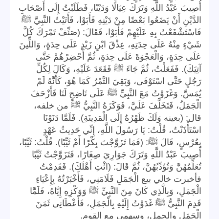
أُصِيبَ عَبْدُ اللَّهِ وَتَرَكَ عِيَالًا وَدَيْنًا، فَطَلَبْتُ إِلَى أَصْحَابِ
الدَّيْنِ أَنْ يَضَعُوا بَعْضًا مِنْ دَيْنِهِ فَأَبَوْا، فَأَتَيْتُ النَّبِيَّ ﷺ
فَاسْتَشْفَعْتُ بِهِ عَلَيْهِمْ فَأَبَوْا، فَقَالَ: (صَنِّفْ تَمْرَكَ كُلَّ
شَيْءٍ مِنْهُ عَلَى حِدَتِهِ، عِذْقَ ابْنِ زَيْدٍ عَلَى حِدَةٍ، وَاللِّينَ
عَلَى حِدَةٍ، وَالْعَجْوَةَ عَلَى حِدَةٍ، ثُمَّ أَحْضِرْهُمْ حَتَّى
آتِيَكَ). فَفَعَلْتُ، ثُمَّ جَاءَ ﷺ فَقَعَدَ عَلَيْهِ، وَكَالَ لِكُلِّ
رَجُلٍ حَتَّى اسْتَوْفَى، وَبَقِيَ التَّمْرُ كَمَا هُوَ، كَأَنَّهُ لَمْ
يُمَسَّ. وَغَزَوْتُ مَعَ النَّبِيِّ ﷺ عَلَى نَاضِحٍ لَنَا فَأَزْحَفَ
الْجَمَلُ، فَتَخَلَّفَ عَلَيَّ، فَوَكَزَهُ النَّبِيُّ ﷺ من خلفه،
قال: (بعينه وَلَكَ ظَهْرُهُ إِلَى الْمَدِينَةِ). فَلَمَّا دَنَوْنَا
اسْتَأْذَنْتُ، قُلْتُ: يَا رَسُولَ اللَّهِ، إِنِّي حَدِيثُ عَهْدٍ
بِعُرْسٍ، قَالَ ﷺ: (فَمَا تَزَوَّجْتَ بِكْرًا أَمْ ثَيِّبًا). قُلْتُ: ثَيِّبًا،
أُصِيبَ عَبْدُ اللَّهِ وَتَرَكَ جَوَارِيَ صِغَارًا، فَتَزَوَّجْتُ ثَيِّبًا
تُعَلِّمُهُنَّ وَتُؤَدِّبُهُنَّ، ثُمَّ قَالَ: (ائْتِ أَهْلَكَ). فَقَدِمْتُ
فأخبرت خالي بيع الْجَمَلِ فَلَامَنِي، فَأَخْبَرْتُهُ بِإِعْيَاءِ
الْجَمَلِ، وَبِالَّذِي كَانَ مِنَ النَّبِيِّ ﷺ وَوَكْزِهِ إِيَّاهُ، فَلَمَّا
قَدِمَ النَّبِيُّ ﷺ غَدَوْتُ إِلَيْهِ بِالْجَمَلِ، فَأَعْطَانِي ثَمَنَ
.
الْجَمَلِ والجمل، وسهمي مع القوم