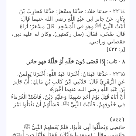
-
٢٢٦٤
حدثنا خلاد: حَدَّثَنَا مِسْعَرٌ: حَدَّثَنَا مُحَارِبُ بْنُ
:
دِثَارٍ، عَنْ جابر ابن عَبْدِ اللَّهِ رضي الله عنهما قَالَ
أَتَيْتُ النَّبِيَّ ﷺ وهو في الْمَسْجِدِ. قَالَ مِسْعَرٌ: أُرَاهُ
قَالَ: ضُحًى، فَقَالَ: (صل ركعتين). وكان له عليه دين،
.
فقضاني وزادني
]
[
ر: ٤٣٢
.
-
٨
بَاب: إِذَا قَضَى دُونَ حَقِّهِ أَوْ حَلَّلَهُ فهو جائز
-
٢٢٦٥
حَدَّثَنَا عَبْدَانُ: أَخْبَرَنَا عَبْدُ اللَّهِ: أَخْبَرَنَا يُونُسُ،
عَنِ الزُّهْرِيِّ قَالَ: حَدَّثَنِي ابْنُ كَعْبِ بْنِ مَالِكٍ: أَنَّ جَابِرَ
:
بْنَ عَبْدِ اللَّهِ رضي الله عنهما أَخْبَرَهُ
أَنَّ أَبَاهُ قُتِلَ يَوْمَ أُحُدٍ شَهِيدًا وَعَلَيْهِ دَيْنٌ، فَاشْتَدَّ الْغُرَمَاءُ
فِي حُقُوقِهِمْ، فَأَتَيْتُ النَّبِيَّ ﷺ، فَسَأَلَهُمْ أَنْ يَقْبَلُوا تَمْرَ
⦘
٨٤٤
⦗
حَائِطِي وَيُحَلِّلُوا أَبِي فَأَبَوْا، فَلَمْ يُعْطِهِمُ النَّبِيُّ ﷺ
حائطي، وقال: (سنغدوا عَلَيْكَ). فَغَدَا عَلَيْنَا حِينَ أَصْبَحَ،