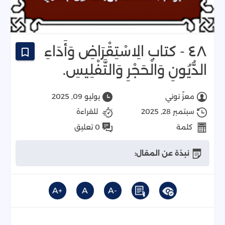
٤٨ - كتاب الِاسْتِقْرَاضِ وَأَدَاءِ
الدُّيُونِ وَالْحَجْرِ وَالتَّفْلِيسِ.
معزّ نوني
يوليو 09, 2025
سبتمبر 28, 2025
للقراءة
كلمة
0 تعليق
نبذة عن المقال:
+A
A
-A