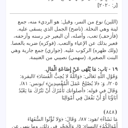
]
[
ر: ٢٠٢٠
(اللين) نوع من التمر، وقيل: هو الرديء منه، جمع
لينة وهي النخلة. (ناضح) الجمل الذي يسقى عليه.
(فأزحف) تعب، وأصله، أن البعير جر رسنه وأزحفه،
فعبر بذلك عن الإعياء والتعب. (فوكزه) ضربه بالعصا.
(ولك ظهره) الركوب عليه. (جواري) جمع جارية وهي
.
البنت الصغيرة. (سهمي) نصيبي من الغنيمة
.
-
١٩
بَاب: مَا يُنْهَى عَنْ إِضَاعَةِ الْمَالِ
وَقَوْلِ اللَّهِ تَعَالَى: ﴿وَاللَّهُ لا يُحِبُّ الْفَسَادَ﴾ /البقرة:
٢٠٥/. وَ: ﴿لا يُصْلِحُ عَمَلَ الْمُفْسِدِينَ﴾ /يونس: ٨١/.
وَقَالَ في قوله: ﴿أصلواتك تَأْمُرُكَ أَنْ نَتْرُكَ مَا يَعْبُدُ
آبَاؤُنَا أَوْ أَنْ نَفْعَلَ فِي أَمْوَالِنَا
⦘
٨٤٨
⦗
مَا نَشَاءُ﴾ /هود: ٨٧/. وَقَالَ: ﴿وَلا تُؤْتُوا السُّفَهَاءَ
أَمْوَالَكُمُ﴾ /النساء: ٥/. وَالْحَجْرِ في ذلك، وما ينهى عن