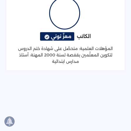
الكاتب
معزّ نوني
المؤهلات العلمية: متحصّل على شهادة ختم الدروس
لتكوين المعلّمين بقفصة لسنة 2000 المهنة: أستاذ
مدارس ابتدائية