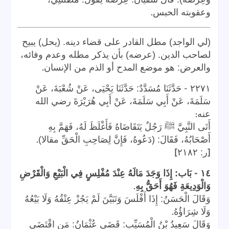
.
وعقوبته الحبس
(لي الواجد) مطل القادر على قضاء دينه. (يحل) يبيح
لصاحب الدين. (عرضه) بأن يذكر مطله وعدم وفائه،
.
والعرض: هو موضع المدح أو الذم من الإنسان
-
٢٢٧١
حَدَّثَنَا مُسَدَّدٌ: حَدَّثَنَا يَحْيَى، عَنْ شُعْبَةَ، عَنْ
سَلَمَةَ، عَنْ أَبِي سَلَمَةَ، عَنْ أَبِي هُرَيْرَةَ رضي الله
:
عنه
أَتَى النَّبِيَّ ﷺ رَجُلٌ يَتَقَاضَاهُ فَأَغْلَظَ لَهُ، فَهَمَّ بِهِ
.
أَصْحَابُهُ، فَقَالَ: (دَعُوهُ، فَإِنَّ لِصَاحِبِ الْحَقِّ مقالا)
]
[
ر: ٢١٨٢
-
١٤
بَاب: إِذَا وَجَدَ مَالَهُ عِنْدَ مُفْلِسٍ فِي الْبَيْعِ وَالْقَرْضِ
.
وَالْوَدِيعَةِ فَهُوَ أَحَقُّ بِهِ
وَقَالَ الْحَسَنُ: إِذَا أَفْلَسَ وَتَبَيَّنَ لَمْ يَجُزْ عِتْقُهُ وَلَا بَيْعُهُ
.
وَلَا شِرَاؤُهُ
وَقَالَ سَعِيدُ بْنُ الْمُسَيِّبِ: قَضَى عُثْمَانُ: مَنِ اقْتَضَى