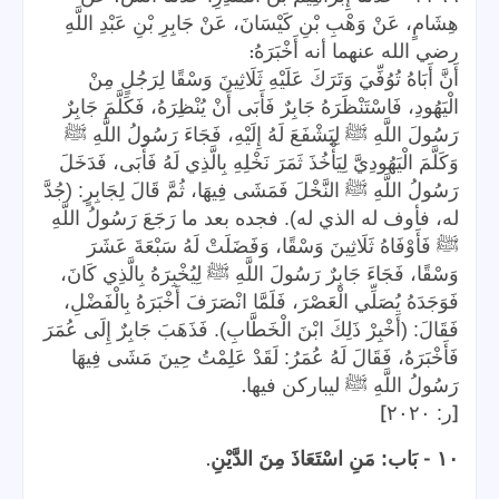
هِشَامٍ، عَنْ وَهْبِ بْنِ كَيْسَانَ، عَنْ جَابِرِ بْنِ عَبْدِ اللَّهِ
:
رضي الله عنهما أنه أَخْبَرَهُ
أَنَّ أَبَاهُ تُوُفِّيَ وَتَرَكَ عَلَيْهِ ثَلَاثِينَ وَسْقًا لِرَجُلٍ مِنْ
الْيَهُودِ، فَاسْتَنْظَرَهُ جَابِرٌ فَأَبَى أَنْ يُنْظِرَهُ، فَكَلَّمَ جَابِرٌ
رَسُولَ اللَّهِ ﷺ لِيَشْفَعَ لَهُ إِلَيْهِ، فَجَاءَ رَسُولُ اللَّهِ ﷺ
وَكَلَّمَ الْيَهُودِيَّ لِيَأْخُذَ ثَمَرَ نَخْلِهِ بِالَّذِي لَهُ فَأَبَى، فَدَخَلَ
رَسُولُ اللَّهِ ﷺ النَّخْلَ فَمَشَى فِيهَا، ثُمَّ قَالَ لِجَابِرٍ: (جُدَّ
له، فأوف له الذي له). فجده بعد ما رَجَعَ رَسُولُ اللَّهِ
ﷺ فَأَوْفَاهُ ثَلَاثِينَ وَسْقًا، وَفَضَلَتْ لَهُ سَبْعَةَ عَشَرَ
وَسْقًا، فَجَاءَ جَابِرٌ رَسُولَ اللَّهِ ﷺ لِيُخْبِرَهُ بِالَّذِي كَانَ،
فَوَجَدَهُ يُصَلِّي الْعَصْرَ، فَلَمَّا انْصَرَفَ أَخْبَرَهُ بِالْفَضْلِ،
فَقَالَ: (أَخْبِرْ ذَلِكَ ابْنَ الْخَطَّابِ). فَذَهَبَ جَابِرٌ إِلَى عُمَرَ
فَأَخْبَرَهُ، فَقَالَ لَهُ عُمَرُ: لَقَدْ عَلِمْتُ حِينَ مَشَى فِيهَا
.
رَسُولُ اللَّهِ ﷺ ليباركن فيها
]
[
ر: ٢٠٢٠
.
-
١٠
بَاب: مَنِ اسْتَعَاذَ مِنَ الدَّيْنِ