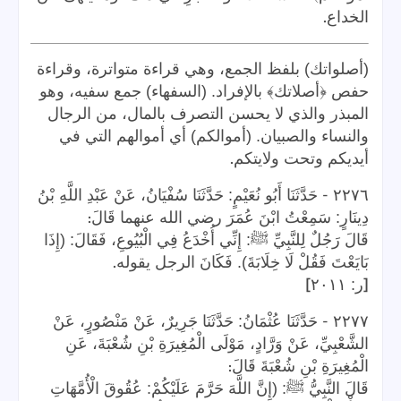
.
الخداع
(أصلواتك) بلفظ الجمع، وهي قراءة متواترة، وقراءة
حفص ﴿أصلاتك﴾ بالإفراد. (السفهاء) جمع سفيه، وهو
المبذر والذي لا يحسن التصرف بالمال، من الرجال
والنساء والصبيان. (أموالكم) أي أموالهم التي في
.
أيديكم وتحت ولايتكم
-
٢٢٧٦
حَدَّثَنَا أَبُو نُعَيْمٍ: حَدَّثَنَا سُفْيَانُ، عَنْ عَبْدِ اللَّهِ بْنُ
:
دِينَارٍ: سَمِعْتُ ابْنَ عُمَرَ رضي الله عنهما قَالَ
قَالَ رَجُلٌ لِلنَّبِيِّ ﷺ: إِنِّي أُخْدَعُ فِي الْبُيُوعِ، فَقَالَ: (إِذَا
.
بَايَعْتَ فَقُلْ لَا خِلَابَةَ). فَكَانَ الرجل يقوله
]
[
ر: ٢٠١١
-
٢٢٧٧
حَدَّثَنَا عُثْمَانُ: حَدَّثَنَا جَرِيرٌ، عَنْ مَنْصُورٍ، عَنْ
الشَّعْبِيِّ، عَنْ وَرَّادٍ، مَوْلَى الْمُغِيرَةِ بْنِ شُعْبَةَ، عَنِ
:
الْمُغِيرَةِ بْنِ شُعْبَةَ قَالَ
قَالَ النَّبِيُّ ﷺ: (إِنَّ اللَّهَ حَرَّمَ عَلَيْكُمْ: عُقُوقَ الْأُمَّهَاتِ