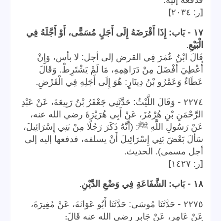
.
فدفعه إليه
]
[
ر: ٢٠٣٤
-
١٧
بَاب: إِذَا أَقْرَضَهُ إِلَى أَجَلٍ مُسَمًّى، أَوْ أَجَّلَهُ فِي
.
الْبَيْعِ
قَالَ ابْنُ عُمَرَ فِي القرض إلى أجل: لا بأس، وَإِنْ
أُعْطِيَ أَفْضَلَ مِنْ دَرَاهِمِهِ، مَا لَمْ يَشْتَرِطْ. وَقَالَ
.
عَطَاءٌ وَعَمْرُو بْنُ دِينَارٍ: هُوَ إِلَى أَجَلِهِ فِي الْقَرْضِ
-
٢٢٧٤
وَقَالَ اللَّيْثُ: حَدَّثَنِي جَعْفَرُ بْنُ رَبِيعَةَ، عَنْ عَبْدِ
الرَّحْمَنِ بْنِ هُرْمُزَ، عَنْ أَبِي هُرَيْرَةَ رضي الله عنه،
عَنْ رَسُولِ اللَّهِ ﷺ: (أَنَّهُ ذَكَرَ رَجُلًا مِنْ بَنِي إِسْرَائِيلَ،
سَأَلَ بَعْضَ بَنِي إِسْرَائِيلَ أَنْ يسلفه، فدفعها إليه إلى
.
أجل مسمى). الحديث
]
[
ر: ١٤٢٧
.
-
١٨
بَاب: الشَّفَاعَةِ فِي وَضْعِ الدَّيْنِ
-
٢٢٧٥
حَدَّثَنَا مُوسَى: حَدَّثَنَا أَبُو عَوَانَةَ، عَنْ مُغِيرَةَ،
:
عَنْ عَامِرٍ، عَنْ جَابِرٍ رضي الله عنه قَالَ