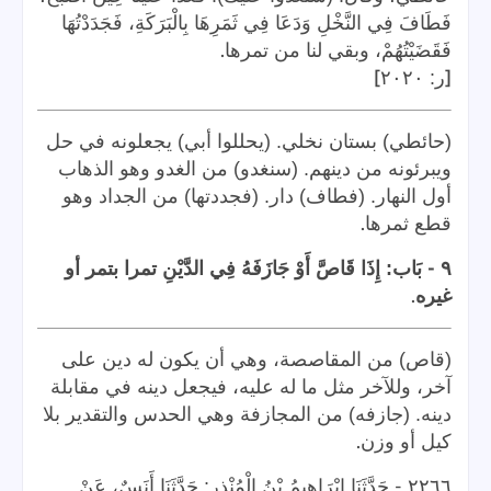
فَطَافَ فِي النَّخْلِ وَدَعَا فِي ثَمَرِهَا بِالْبَرَكَةِ، فَجَدَدْتُهَا
.
فَقَضَيْتُهُمْ، وبقي لنا من تمرها
]
[
ر: ٢٠٢٠
(حائطي) بستان نخلي. (يحللوا أبي) يجعلونه في حل
ويبرئونه من دينهم. (سنغدو) من الغدو وهو الذهاب
أول النهار. (فطاف) دار. (فجددتها) من الجداد وهو
.
قطع ثمرها
-
٩
بَاب: إِذَا قَاصَّ أَوْ جَازَفَهُ فِي الدَّيْنِ تمرا بتمر أو
.
غيره
(قاص) من المقاصصة، وهي أن يكون له دين على
آخر، وللآخر مثل ما له عليه، فيجعل دينه في مقابلة
دينه. (جازفه) من المجازفة وهي الحدس والتقدير بلا
.
كيل أو وزن
-
٢٢٦٦
حَدَّثَنَا إِبْرَاهِيمُ بْنُ الْمُنْذِرِ: حَدَّثَنَا أَنَسٌ، عَنْ