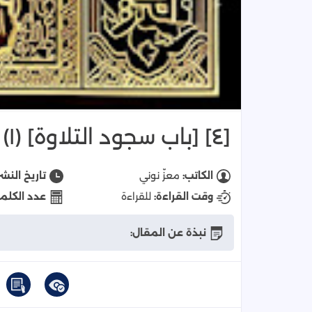
[٤] [باب سجود التلاوة] (١)
الكاتب:
معزّ نوني
تاريخ النشر
وقت القراءة:
للقراءة
عدد الكلم
نبذة عن المقال: