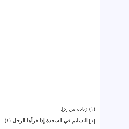
.
(١) زيادة من [د]
)
(
[١] التسليم في السجدة إذا قرأها الرجل
١