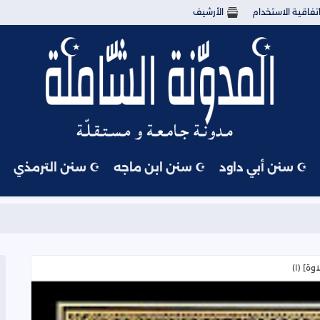
تفاقية الاستخدام
الأرشيف
☪ سنن أبي داود
☪ سنن ابن ماجه
☪ سنن الترمذي