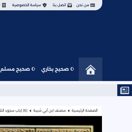
من نحن
اتصل بنا
سياسة الخصوصية
ا
☪ صحيح بخاري
☪ صحيح مسلم
الصفحة الرئيسية
مصنف ابن أبي شيبة
[٤] [باب سجود التلاوة] (١)