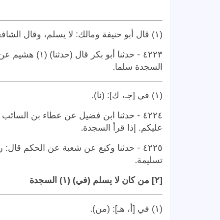
(١) قال أبو حنيفة ومالك: لا يسلم، وقال الشافعي وأحمد: يستحب له السلام
-
٤٢٢٣
حدثنا أبو بكر قا
.
السجدة سلما
.
(١) في [جـ، ك]: (نا)
-
٤٢٢٤
حدثنا ابن فضيل عن عطاء بن السائب ع
.
عليكم. إذا قرأ السجدة
-
٤٢٢٥
حدثنا وكيع عن شعبة عن الحكم قال: ر
.
تسليمة
[٢] من كان لا يسلم (في) (١) السجدة
.
(١) في [أ، هـ]: (من)