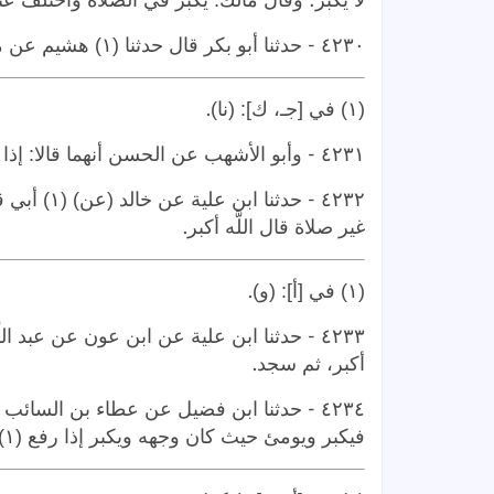
لا يكبر؛ وقال مالك: يكبر في الصلاة واختلف عن
-
٤٢٣٠
حدثنا أبو بكر قال حدثنا (١) هشيم عن مغيرة عن إبراهيم
.
(١) في [جـ، ك]: (نا)
-
٤٢٣١
وأبو الأشهب عن الحسن أنهما قالا: إذا
-
٤٢٣٢
حدثنا ابن 
.
غير صلاة قال اللَّه أكبر
.
(١) في [أ]: (و)
-
٤٢٣٣
حدثنا ابن علية عن ابن عون عن عبد اللَّ
.
أكبر، ثم سجد
-
٤٢٣٤
حدثنا ابن فضيل عن عطاء بن السائب ع
فيكبر ويومئ حيث كان وجهه ويكبر إذا رفع (١) (٢)