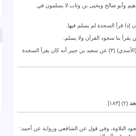
يم وأبو صالح ويحيى بن وثاب لا يسلمون في
.
إذا قرأ السجدة لم يسلم فيها
.
يقرأ بنا سجود القرآن ولا يسلم
حدثنا عباد (١) عن (وقاء) (٢) بن إياس (الأسدي) (٣) عن سعيد بن جبير أنه كان يقرأ السجدة
(٢) [١٨٣]
 لسجود التلاوة، وفي قول عن الشافعي ورواية عن أحمد: