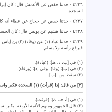
-
٤٢٢٦
حدثنا حفص عن الأعمش قال: كان إبراه
.
السجدة
-
٤٢٢٧
حدثنا حفص عن حجاج عن عطاء أنه كان 
-
٤٢٢٨
حدثنا هشيم عن يونس قال: كان الحسن 
-
٤٢٢٩
.
فيرفع رأسه ولا يسلم
.
(١) في [ب، د، هـ]: (عبادة)
.
(٢) في [ب]: (وفا)، وفي [د]: (ورقاء)
.
(٣) سقط من: [ب]
[٣] من قال: إذا (قرأت) (١) السجدة فكبر واسجد
.
(١) في [أ، جـ، ك]: (قرئت)
(٢) قال الجمهور ومنهم الأئمة الأربعة: يكبر