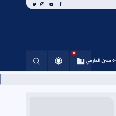
0
☪ سنن الدارمي