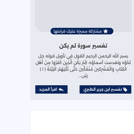
مشاركة مميزة عليك قراءتها
تفسير سورة لم يكن
بسم الله الرحمن الرحيم القول في تأويل قوله جل
ثناؤه وتقدست أسماؤه: ﴿لَمْ يَكُنِ الَّذِينَ كَفَرُوا مِنْ أَهْلِ
الْكِتَابِ وَالْمُشْرِكِينَ مُنْفَكِّينَ حَتَّى تَأْتِيَهُمُ الْبَيِّنَةُ ( ١ )
رَسُ…
تفسير ابن جرير الطبري
اقرأ المزيد